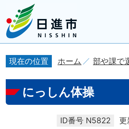
ホーム
部や課で
現在の位置
にっしん体操
ID番号
N5822
更