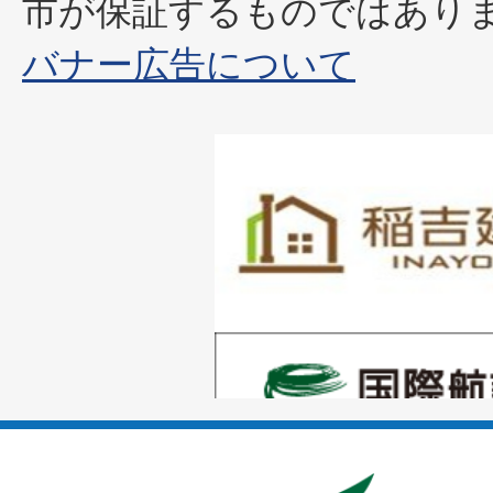
市が保証するものではあり
バナー広告について
1
枚
目
の
1
ス
枚
ラ
目
イ