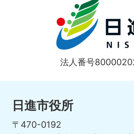
の
ド
1
ス
枚
ラ
目
イ
の
法人番号80000202
ド
1
ス
枚
ラ
目
イ
日進市役所
の
ド
〒470-0192
ス