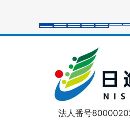
ス
ラ
イ
ド
法人番号80000202