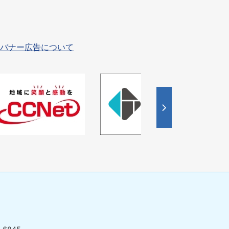
バナー広告について
4
枚
目
の
ス
ラ
イ
ド