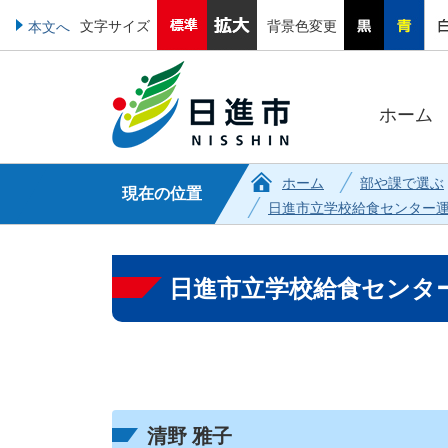
文字サイズ
背景色変更
本文へ
ホーム
ホーム
部や課で選ぶ
現在の位置
日進市立学校給食センター
日進市立学校給食センタ
清野 雅子