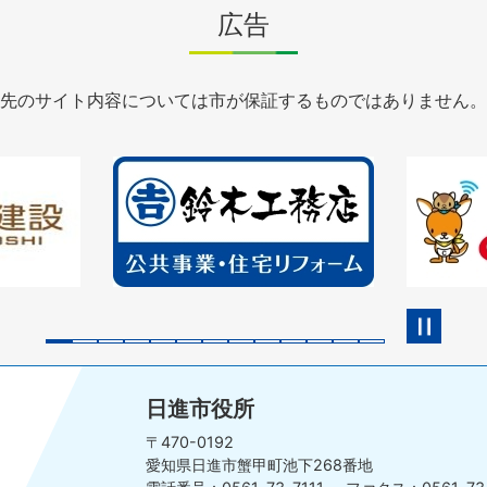
広告
先のサイト内容については市が保証するものではありません。
2
3
枚
枚
目
目
の
の
ス
ス
ラ
ラ
イ
イ
ド
ド
日進市役所
〒470-0192
愛知県日進市蟹甲町池下268番地