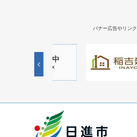
バナー広告やリンク
1
1
3
枚
枚
目
目
の
の
ス
ス
ラ
ラ
イ
イ
ド
ド