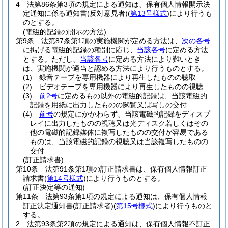
4
法第86条第3項の規定による通知は、保有個人情報開示決
定通知に係る通知書
(反対意見者)
(
第13号様式
)
により行うも
のとする。
(電磁的記録の開示の方法)
第9条
法第87条第1項の実施機関が定める方法は、
次の各号
に掲げる電磁的記録の種別に応じ、
当該各号
に定める方法
とする。
ただし、
当該各号
に定める方法により難いとき
は、実施機関が適当と認める方法により行うものとする。
(1)
録音テープを専用機器により再生したものの聴取
(2)
ビデオテープを専用機器により再生したものの視聴
(3)
前2号
に定めるもの以外の電磁的記録は、当該電磁的
記録を用紙に出力したものの閲覧又は写しの交付
(4)
前号
の規定にかかわらず、当該電磁的記録をディスプ
レイに出力したものの視聴又は光ディスク若しくはその
他の電磁的記録媒体に複写したものの交付が容易である
ものは、当該電磁的記録の視聴又は当該複写したものの
交付
(訂正請求書)
第10条
法第91条第1項の訂正請求書は、保有個人情報訂正
請求書
(
第14号様式
)
により行うものとする。
(訂正決定等の通知)
第11条
法第93条第1項の規定による通知は、保有個人情報
訂正決定通知書
(訂正請求者)
(
第15号様式
)
により行うものと
する。
2
法第93条第2項の規定による通知は、保有個人情報不訂正