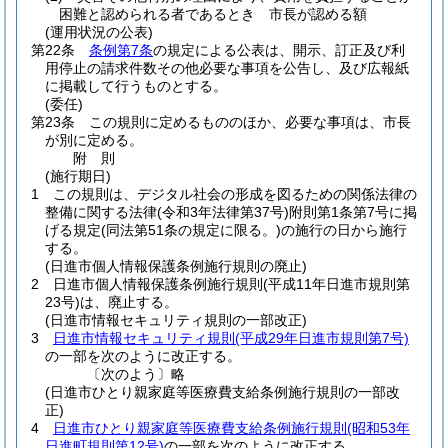
困難と認められる者であるとき 市長が認める額
(運用状況の公表)
第22条
条例第7条
の規定による公表は、開示、訂正及び利
用停止の請求件数その他必要な事項を公告し、及び広報紙
に掲載して行うものとする。
(委任)
第23条
この規則に定めるもののほか、必要な事項は、市長
が別に定める。
附
則
(施行期日)
1
この規則は、デジタル社会の形成を図るための関係法律の
整備に関する法律
(令和3年法律第37号)
附則第1条第7号に掲
げる規定
(同法第51条の規定に限る。)
の施行の日から施行
する。
(日進市個人情報保護条例施行規則の廃止)
2
日進市個人情報保護条例施行規則
(平成11年日進市規則第
23号)
は、廃止する。
(日進市情報セキュリティ規則の一部改正)
3
日進市情報セキュリティ規則
(平成29年日進市規則第7号)
の一部を次のように改正する。
〔次のよう〕略
(日進市ひとり親家庭等医療費支給条例施行規則の一部改
正)
4
日進市ひとり親家庭等医療費支給条例施行規則
(昭和53年
日進町規則第12号)
の一部を次のように改正する。