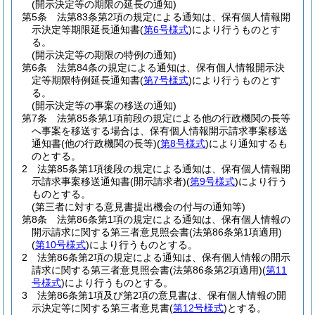
(開示決定等の期限の延長の通知)
第5条
法第83条第2項の規定による通知は、保有個人情報開
示決定等期限延長通知書
(
第6号様式
)
により行うものとす
る。
(開示決定等の期限の特例の通知)
第6条
法第84条の規定による通知は、保有個人情報開示決
定等期限特例延長通知書
(
第7号様式
)
により行うものとす
る。
(開示決定等の事案の移送の通知)
第7条
法第85条第1項前段の規定による他の行政機関の長等
へ事案を移送する場合は、保有個人情報開示請求事案移送
通知書
(他の行政機関の長等)
(
第8号様式
)
により通知するも
のとする。
2
法第85条第1項後段の規定による通知は、保有個人情報開
示請求事案移送通知書
(開示請求者)
(
第9号様式
)
により行う
ものとする。
(第三者に対する意見書提出機会の付与の通知等)
第8条
法第86条第1項の規定による通知は、保有個人情報の
開示請求に関する第三者意見照会書
(法第86条第1項適用)
(
第10号様式
)
により行うものとする。
2
法第86条第2項の規定による通知は、保有個人情報の開示
請求に関する第三者意見照会書
(法第86条第2項適用)
(
第11
号様式
)
により行うものとする。
3
法第86条第1項及び第2項の意見書は、保有個人情報の開
示決定等に関する第三者意見書
(
第12号様式
)
とする。