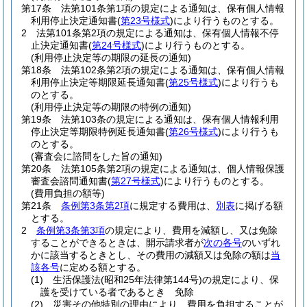
第17条
法第101条第1項の規定による通知は、保有個人情報
利用停止決定通知書
(
第23号様式
)
により行うものとする。
2
法第101条第2項の規定による通知は、保有個人情報不停
止決定通知書
(
第24号様式
)
により行うものとする。
(利用停止決定等の期限の延長の通知)
第18条
法第102条第2項の規定による通知は、保有個人情報
利用停止決定等期限延長通知書
(
第25号様式
)
により行うも
のとする。
(利用停止決定等の期限の特例の通知)
第19条
法第103条の規定による通知は、保有個人情報利用
停止決定等期限特例延長通知書
(
第26号様式
)
により行うも
のとする。
(審査会に諮問をした旨の通知)
第20条
法第105条第2項の規定による通知は、個人情報保護
審査会諮問通知書
(
第27号様式
)
により行うものとする。
(費用負担の額等)
第21条
条例第3条第2項
に規定する費用は、
別表
に掲げる額
とする。
2
条例第3条第3項
の規定により、費用を減額し、又は免除
することができるときは、開示請求者が
次の各号
のいずれ
かに該当するときとし、その費用の減額又は免除の額は
当
該各号
に定める額とする。
(1)
生活保護法
(昭和25年法律第144号)
の規定により、保
護を受けている者であるとき 免除
(2)
災害その他特別の理由により、費用を負担することが