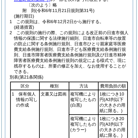
〔次のよう〕略
附
則
(令和6年11月21日
規則第31号)
(施行期日)
1
この規則は、令和6年12月2日から施行する。
(経過措置)
2
この規則の施行の際、この規則による改正前の日進市個人
情報の保護に関する法律施行細則、日進市自転車等の放置
の防止に関する条例施行規則、日進市ひとり親家庭等医療
費支給条例施行規則、日進市子ども医療費支給条例施行規
則、日進市障害者医療費支給条例施行規則及び日進市精神
障害者医療費支給条例施行規則の規定による様式で、現に
残存するものは、所要の修正を加え、なお使用することが
できる。
別表
(第21条関係)
区分
種別
方法
費用負担の額
1 保有個人
文書又は図画
複写機により
1枚につき10
情報の写し
複写したもの
円
(A3判以下
の作成
(白黒)
の大きさの用
紙に限る。)
複写機により
1枚につき20
複写したもの
円
(A3判以下
(カラー)
の大きさの用
紙に限る。)