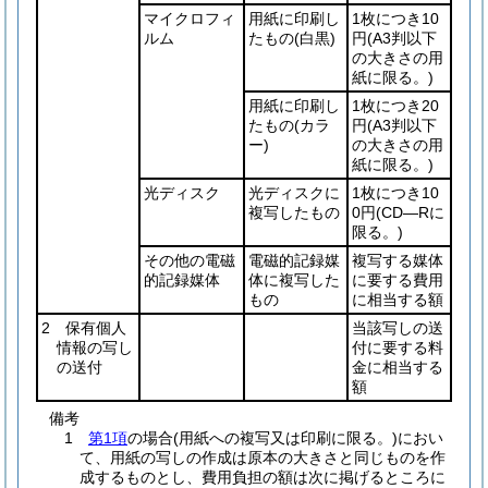
マイクロフィ
用紙に印刷し
1枚につき10
ルム
たもの
(白黒)
円
(A3判以下
の大きさの用
紙に限る。)
用紙に印刷し
1枚につき20
たもの
(カラ
円
(A3判以下
ー)
の大きさの用
紙に限る。)
光ディスク
光ディスクに
1枚につき10
複写したもの
0円
(CD―Rに
限る。)
その他の電磁
電磁的記録媒
複写する媒体
的記録媒体
体に複写した
に要する費用
もの
に相当する額
2 保有個人
当該写しの送
情報の写し
付に要する料
の送付
金に相当する
額
備考
1
第1項
の場合(用紙への複写又は印刷に限る。)におい
て、用紙の写しの作成は原本の大きさと同じものを作
成するものとし、費用負担の額は次に掲げるところに