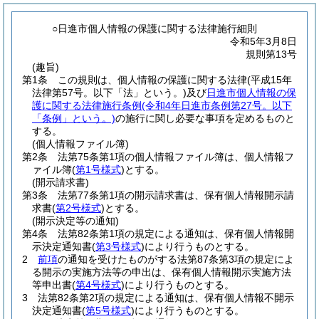
○日進市個人情報の保護に関する法律施行細則
令和5年3月8日
規則第13号
(趣旨)
第1条
この規則は、個人情報の保護に関する法律
(平成15年
法律第57号。以下「法」という。)
及び
日進市個人情報の保
護に関する法律施行条例
(令和4年日進市条例第27号。以下
「条例」という。)
の施行に関し必要な事項を定めるものと
する。
(個人情報ファイル簿)
第2条
法第75条第1項の個人情報ファイル簿は、個人情報フ
ァイル簿
(
第1号様式
)
とする。
(開示請求書)
第3条
法第77条第1項の開示請求書は、保有個人情報開示請
求書
(
第2号様式
)
とする。
(開示決定等の通知)
第4条
法第82条第1項の規定による通知は、保有個人情報開
示決定通知書
(
第3号様式
)
により行うものとする。
2
前項
の通知を受けたものがする法第87条第3項の規定によ
る開示の実施方法等の申出は、保有個人情報開示実施方法
等申出書
(
第4号様式
)
により行うものとする。
3
法第82条第2項の規定による通知は、保有個人情報不開示
決定通知書
(
第5号様式
)
により行うものとする。