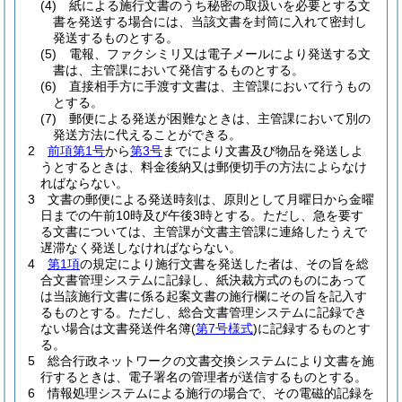
(4)
紙による施行文書のうち秘密の取扱いを必要とする文
書を発送する場合には、当該文書を封筒に入れて密封し
発送するものとする。
(5)
電報、ファクシミリ又は電子メールにより発送する文
書は、主管課において発信するものとする。
(6)
直接相手方に手渡す文書は、主管課において行うもの
とする。
(7)
郵便による発送が困難なときは、主管課において別の
発送方法に代えることができる。
2
前項第1号
から
第3号
までにより文書及び物品を発送しよ
うとするときは、料金後納又は郵便切手の方法によらなけ
ればならない。
3
文書の郵便による発送時刻は、原則として月曜日から金曜
日までの午前10時及び午後3時とする。
ただし、急を要す
る文書については、主管課が文書主管課に連絡したうえで
遅滞なく発送しなければならない。
4
第1項
の規定により施行文書を発送した者は、その旨を総
合文書管理システムに記録し、紙決裁方式のものにあって
は当該施行文書に係る起案文書の施行欄にその旨を記入す
るものとする。
ただし、総合文書管理システムに記録でき
ない場合は文書発送件名簿
(
第7号様式
)
に記録するものとす
る。
5
総合行政ネットワークの文書交換システムにより文書を施
行するときは、電子署名の管理者が送信するものとする。
6
情報処理システムによる施行の場合で、その電磁的記録を