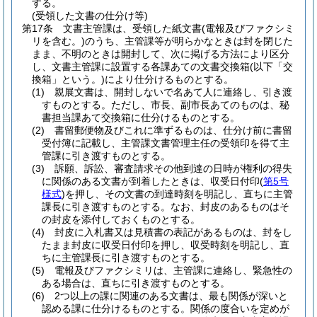
する。
(受領した文書の仕分け等)
第17条
文書主管課は、受領した紙文書
(電報及びファクシミ
リを含む。)
のうち、主管課等が明らかなときは封を閉じた
まま、不明のときは開封して、次に掲げる方法により区分
し、文書主管課に設置する各課あての文書交換箱
(以下「交
換箱」という。)
により仕分けるものとする。
(1)
親展文書は、開封しないで名あて人に連絡し、引き渡
すものとする。
ただし、市長、副市長あてのものは、秘
書担当課あて交換箱に仕分けるものとする。
(2)
書留郵便物及びこれに準ずるものは、仕分け前に書留
受付簿に記載し、主管課文書管理主任の受領印を得て主
管課に引き渡すものとする。
(3)
訴願、訴訟、審査請求その他到達の日時が権利の得失
に関係のある文書が到着したときは、収受日付印
(
第5号
様式
)
を押し、その文書の到達時刻を明記し、直ちに主管
課長に引き渡すものとする。
なお、封皮のあるものはそ
の封皮を添付しておくものとする。
(4)
封皮に入札書又は見積書の表記があるものは、封をし
たまま封皮に収受日付印を押し、収受時刻を明記し、直
ちに主管課長に引き渡すものとする。
(5)
電報及びファクシミリは、主管課に連絡し、緊急性の
ある場合は、直ちに引き渡すものとする。
(6)
2つ以上の課に関連のある文書は、最も関係が深いと
認める課に仕分けるものとする。
関係の度合いを定めが