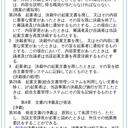
は、内容を説明し得る職員が当たらなければならない。
(廃案の通知等)
第28条
起案者は、決裁中の起案文書を廃し、又はその内容
に重要な変更があったときは、その旨を既に決裁を終了し
た審議者及び合議者に通知するものとする。
この場合にお
いて、内容変更があったときは、審議者及び合議者は当該
起案文書を再度決裁するものとする。
2
決裁者等は、決裁中の起案文書を廃し、又はその内容に重
要な変更があったときは、その旨を起案者に通知するもの
とする。
この場合において、内容変更があったときは、審
議者及び合議者は当該起案文書を再度決裁するものとす
る。
3
起案者は、決裁中の起案文書を廃したときは、その旨を総
合文書管理システムに記録しておくものとする。
(決裁後の処理)
第29条
起案文書
(総合文書管理システムを利用しない文書を
除く。)
の起案者は、当該事案の決裁及び施行が完了したと
きは、総合文書管理システムにその旨を記録するものとす
る。
第4章
文書の浄書及び発送
(浄書)
第30条
発送文書の浄書は、原則として各課で行う。
ただ
し、当該主管課長が必要と認めたときは、外注その他業務
委託をすることができる。