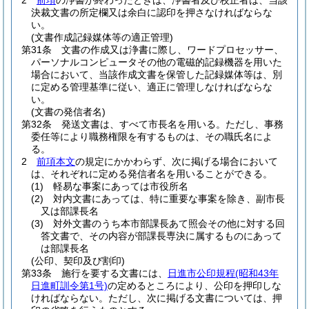
2
前項
の浄書が終わったときは、浄書者及び校正者は、当該
決裁文書の所定欄又は余白に認印を押さなければならな
い。
(文書作成記録媒体等の適正管理)
第31条
文書の作成又は浄書に際し、ワードプロセッサー、
パーソナルコンピュータその他の電磁的記録機器を用いた
場合において、当該作成文書を保管した記録媒体等は、別
に定める管理基準に従い、適正に管理しなければならな
い。
(文書の発信者名)
第32条
発送文書は、すべて市長名を用いる。
ただし、事務
委任等により職務権限を有するものは、その職氏名によ
る。
2
前項本文
の規定にかかわらず、次に掲げる場合において
は、それぞれに定める発信者名を用いることができる。
(1)
軽易な事案にあっては市役所名
(2)
対内文書にあっては、特に重要な事案を除き、副市長
又は部課長名
(3)
対外文書のうち本市部課長あて照会その他に対する回
答文書で、その内容が部課長専決に属するものにあって
は部課長名
(公印、契印及び割印)
第33条
施行を要する文書には、
日進市公印規程
(昭和43年
日進町訓令第1号)
の定めるところにより、公印を押印しな
ければならない。
ただし、次に掲げる文書については、押