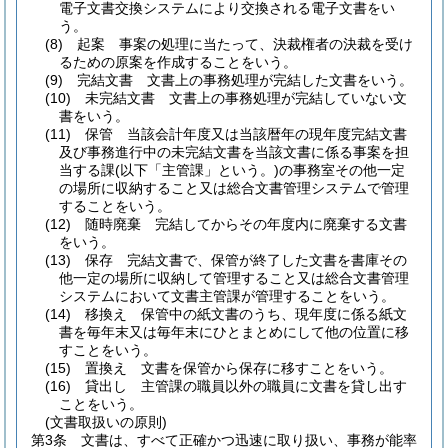
電子文書交換システムにより交換される電子文書をい
う。
(8)
起案 事案の処理に当たって、決裁権者の決裁を受け
るための原案を作成することをいう。
(9)
完結文書 文書上の事務処理が完結した文書をいう。
(10)
未完結文書 文書上の事務処理が完結していない文
書をいう。
(11)
保管 当該会計年度又は当該暦年の現年度完結文書
及び事務進行中の未完結文書を当該文書に係る事案を担
当する課
(以下「主管課」という。)
の事務室その他一定
の場所に収納すること又は総合文書管理システムで管理
することをいう。
(12)
随時廃棄 完結してからその年度内に廃棄する文書
をいう。
(13)
保存 完結文書で、保管が終了した文書を書庫その
他一定の場所に収納して管理すること又は総合文書管理
システムにおいて文書主管課が管理することをいう。
(14)
移換え 保管中の紙文書のうち、現年度に係る紙文
書を毎年末又は毎年末にひとまとめにして他の位置に移
すことをいう。
(15)
置換え 文書を保管から保存に移すことをいう。
(16)
貸出し 主管課の職員以外の職員に文書を貸し出す
ことをいう。
(文書取扱いの原則)
第3条
文書は、すべて正確かつ迅速に取り扱い、事務が能率