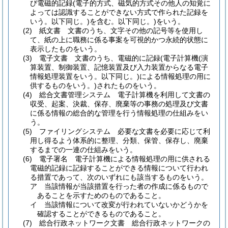
び電磁的記録
(電子的方式、磁気的方式その他人の知覚に
よっては認識することができない方式で作られた記録を
いう。以下同じ。)
を含む。以下同じ。)
をいう。
(2)
紙文書 文書のうち、文字その他の記号等を使用し
て、紙の上に職務に係る事案を可視的かつ永続的状態に
表示したものをいう。
(3)
電子文書 文書のうち、電磁的に記録
(電子計算機
(演
算装置、制御装置、記憶装置及び入力装置からなる電子
情報処理装置をいう。以下同じ。)
による情報処理の用に
供するものをいう。)
されたものをいう。
(4)
総合文書管理システム 電子計算機を利用して文書の
収受、起案、決裁、保存、廃棄等の事務の処理及び文書
に係る情報の総合的な管理を行う情報処理の仕組みをい
う。
(5)
ファイリングシステム 必要な文書を必要に応じて利
用し得るよう体系的に整理、分類、保管、保存し、廃棄
するまでの一連の仕組みをいう。
(6)
電子署名 電子計算機による情報処理の用に供される
電磁的記録に記録することができる情報について行われ
る措置であって、次のいずれにも該当するものをいう。
ア
当該情報が当該措置を行った者の作成に係るもので
あることを示すためのものであること。
イ
当該情報について改変が行われていないかどうかを
確認することができるものであること。
(7)
総合行政ネットワーク文書 総合行政ネットワークの