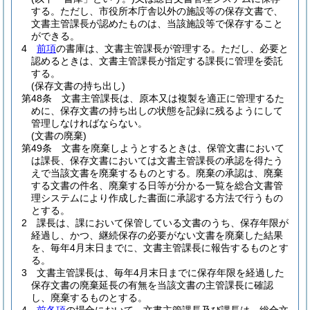
する。
ただし、市役所本庁舎以外の施設等の保存文書で、
文書主管課長が認めたものは、当該施設等で保存すること
ができる。
4
前項
の書庫は、文書主管課長が管理する。
ただし、必要と
認めるときは、文書主管課長が指定する課長に管理を委託
する。
(保存文書の持ち出し)
第48条
文書主管課長は、原本又は複製を適正に管理するた
めに、保存文書の持ち出しの状態を記録に残るようにして
管理しなければならない。
(文書の廃棄)
第49条
文書を廃棄しようとするときは、保管文書において
は課長、保存文書においては文書主管課長の承認を得たう
えで当該文書を廃棄するものとする。
廃棄の承認は、廃棄
する文書の件名、廃棄する日等が分かる一覧を総合文書管
理システムにより作成した書面に承認する方法で行うもの
とする。
2
課長は、課において保管している文書のうち、保存年限が
経過し、かつ、継続保存の必要がない文書を廃棄した結果
を、毎年4月末日までに、文書主管課長に報告するものとす
る。
3
文書主管課長は、毎年4月末日までに保存年限を経過した
保存文書の廃棄延長の有無を当該文書の主管課長に確認
し、廃棄するものとする。