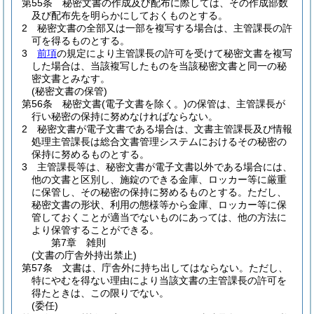
第55条
秘密文書の作成及び配布に際しては、その作成部数
及び配布先を明らかにしておくものとする。
2
秘密文書の全部又は一部を複写する場合は、主管課長の許
可を得るものとする。
3
前項
の規定により主管課長の許可を受けて秘密文書を複写
した場合は、当該複写したものを当該秘密文書と同一の秘
密文書とみなす。
(秘密文書の保管)
第56条
秘密文書
(電子文書を除く。)
の保管は、主管課長が
行い秘密の保持に努めなければならない。
2
秘密文書が電子文書である場合は、文書主管課長及び情報
処理主管課長は総合文書管理システムにおけるその秘密の
保持に努めるものとする。
3
主管課長等は、秘密文書が電子文書以外である場合には、
他の文書と区別し、施錠のできる金庫、ロッカー等に厳重
に保管し、その秘密の保持に努めるものとする。
ただし、
秘密文書の形状、利用の態様等から金庫、ロッカー等に保
管しておくことが適当でないものにあっては、他の方法に
より保管することができる。
第7章
雑則
(文書の庁舎外持出禁止)
第57条
文書は、庁舎外に持ち出してはならない。
ただし、
特にやむを得ない理由により当該文書の主管課長の許可を
得たときは、この限りでない。
(委任)