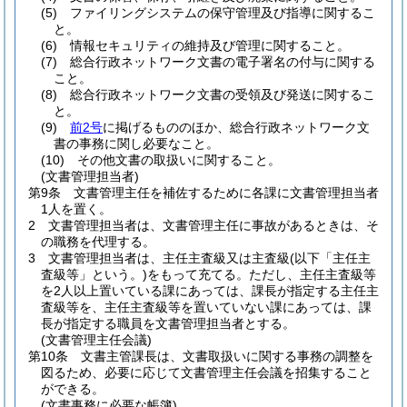
(5)
ファイリングシステムの保守管理及び指導に関するこ
と。
(6)
情報セキュリティの維持及び管理に関すること。
(7)
総合行政ネットワーク文書の電子署名の付与に関する
こと。
(8)
総合行政ネットワーク文書の受領及び発送に関するこ
と。
(9)
前2号
に掲げるもののほか、総合行政ネットワーク文
書の事務に関し必要なこと。
(10)
その他文書の取扱いに関すること。
(文書管理担当者)
第9条
文書管理主任を補佐するために各課に文書管理担当者
1人を置く。
2
文書管理担当者は、文書管理主任に事故があるときは、そ
の職務を代理する。
3
文書管理担当者は、主任主査級又は主査級
(以下「主任主
査級等」という。)
をもって充てる。
ただし、主任主査級等
を2人以上置いている課にあっては、課長が指定する主任主
査級等を、主任主査級等を置いていない課にあっては、課
長が指定する職員を文書管理担当者とする。
(文書管理主任会議)
第10条
文書主管課長は、文書取扱いに関する事務の調整を
図るため、必要に応じて文書管理主任会議を招集すること
ができる。
(文書事務に必要な帳簿)