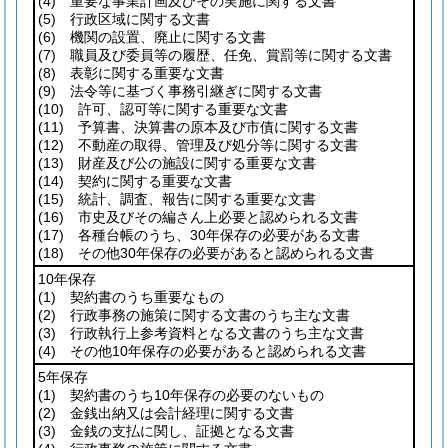
(4)
重要な事業計画及びその実施に関する文書
(5)
行政区域に関する文書
(6)
機関の設置、廃止に関する文書
(7)
職員及び委員等の履歴、任免、賞罰等に関する文書
(8)
表彰に関する重要な文書
(9)
法令等に基づく事務引継ぎに関する文書
(10)
許可、認可等に関する重要な文書
(11)
予算書、決算書の原本及び市債に関する文書
(12)
不動産の取得、管理及び処分等に関する文書
(13)
財産及び公の施設に関する重要な文書
(14)
契約に関する重要な文書
(15)
統計、調査、報告に関する重要な文書
(16)
市史及びその編さん上必要と認められる文書
(17)
各種台帳のうち、30年保存の必要がある文書
(18)
その他30年保存の必要があると認められる文書
10年保存
(1)
契約書のうち重要なもの
(2)
行政事務の施策に関する文書のうち主な文書
(3)
行政執行上参考資料となる文書のうち主な文書
(4)
その他10年保存の必要があると認められる文書
5年保存
(1)
契約書のうち10年保存の必要のないもの
(2)
金銭出納又は会計経理に関する文書
(3)
金銭の支払に関し、証拠となる文書