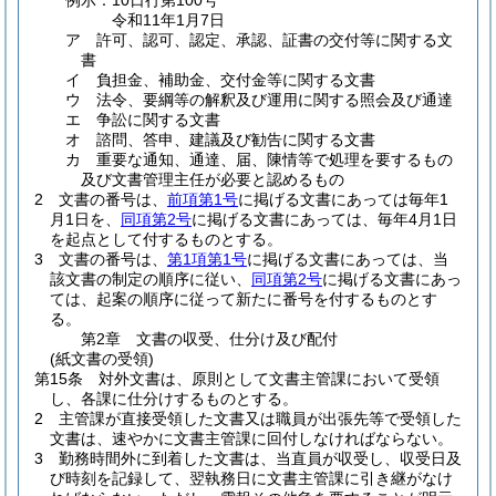
例示：10日行第100号
令和11年1月7日
ア
許可、認可、認定、承認、証書の交付等に関する文
書
イ
負担金、補助金、交付金等に関する文書
ウ
法令、要綱等の解釈及び運用に関する照会及び通達
エ
争訟に関する文書
オ
諮問、答申、建議及び勧告に関する文書
カ
重要な通知、通達、届、陳情等で処理を要するもの
及び文書管理主任が必要と認めるもの
2
文書の番号は、
前項第1号
に掲げる文書にあっては毎年1
月1日を、
同項第2号
に掲げる文書にあっては、毎年4月1日
を起点として付するものとする。
3
文書の番号は、
第1項第1号
に掲げる文書にあっては、当
該文書の制定の順序に従い、
同項第2号
に掲げる文書にあっ
ては、起案の順序に従って新たに番号を付するものとす
る。
第2章
文書の収受、仕分け及び配付
(紙文書の受領)
第15条
対外文書は、原則として文書主管課において受領
し、各課に仕分けするものとする。
2
主管課が直接受領した文書又は職員が出張先等で受領した
文書は、速やかに文書主管課に回付しなければならない。
3
勤務時間外に到着した文書は、当直員が収受し、収受日及
び時刻を記録して、翌執務日に文書主管課に引き継がなけ