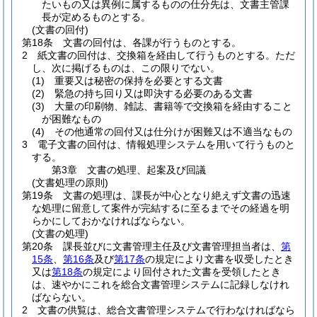
たいもの又は異例に属するものの仕分先は、文書主管課
長が定めるものとする。
(文書の回付)
第18条
文書の回付は、各課が行うものとする。
2
紙文書の回付は、交換箱を経由して行うものとする。
ただ
し、次に掲げるものは、この限りでない。
(1)
重要又は秘密の保持を必要とする文書
(2)
緊急の持ち回り又は即決する必要のある文書
(3)
大量の印刷物、雑誌、書籍等で交換箱を経由すること
が困難なもの
(4)
その他通常の回付又は仕分けが困難又は不適当なもの
3
電子文書の回付は、情報処理システムを用いて行うものと
する。
第3章
文書の処理、起案及び回議
(文書処理の原則)
第19条
文書の処理は、課長が中心となり絶えず文書の迅速
な処理に留意して案件が完結するに至るまでその経過を明
らかにしておかなければならない。
(文書の処理)
第20条
課長並びに文書管理主任及び文書管理担当者は、
第
15条
、
第16条
及び
第17条
の規定により文書を収受したとき
又は
第18条
の規定により回付された文書を受領したとき
は、速やかにこれを総合文書管理システムに記録しなけれ
ばならない。
2
文書の供覧は、総合文書管理システムで行わなければなら