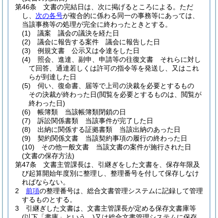
第46条
文書の完結日は、次に掲げるところによる。
ただ
し、
次の各号
が複合的に係わる同一の事務等にあっては、
当該事務等の処理が完全に終わったときとする。
(1)
議案 議会の議決を経た日
(2)
議会に報告する案件 議会に報告した日
(3)
例規文書 公示又は令達をした日
(4)
照会、進達、副申、申請等の往復文書 それらに対し
て回答、通達若しくは許可の指令等を発送し、又はこれ
らが到達した日
(5)
伺い、復命書、届等で上司の決裁を必要とするもの
その決裁が終わった日
(閲覧を必要とするものは、閲覧が
終わった日)
(6)
帳簿類 当該帳簿類閉鎖の日
(7)
訴訟関係書類 当該事件が完了した日
(8)
出納に関係する証拠書類 当該出納のあった日
(9)
契約関係文書 当該契約事項の履行の終わった日
(10)
その他一般文書 当該文書の案件が施行された日
(文書の保存方法)
第47条
文書主管課長は、引継ぎをした文書を、保存年限及
び起算開始年度別に整理し、整理番号を付して保存しなけ
ればならない。
2
前項
の整理番号は、総合文書管理システムに記録して管理
するものとする。
3
引継ぎした文書は、文書主管課長が定める保存文書庫等
(以下「書庫」という。)
又は総合文書管理システムに保存