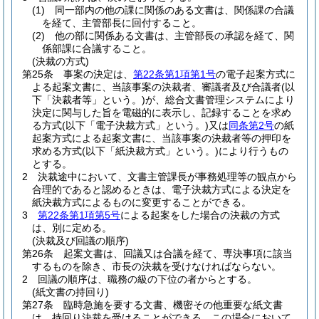
(1)
同一部内の他の課に関係のある文書は、関係課の合議
を経て、主管部長に回付すること。
(2)
他の部に関係ある文書は、主管部長の承認を経て、関
係部課に合議すること。
(決裁の方式)
第25条
事案の決定は、
第22条第1項第1号
の電子起案方式に
よる起案文書に、当該事案の決裁者、審議者及び合議者
(以
下「決裁者等」という。)
が、総合文書管理システムにより
決定に関与した旨を電磁的に表示し、記録することを求め
る方式
(以下「電子決裁方式」という。)
又は
同条第2号
の紙
起案方式による起案文書に、当該事案の決裁者等の押印を
求める方式
(以下「紙決裁方式」という。)
により行うもの
とする。
2
決裁途中において、文書主管課長が事務処理等の観点から
合理的であると認めるときは、電子決裁方式による決定を
紙決裁方式によるものに変更することができる。
3
第22条第1項第5号
による起案をした場合の決裁の方式
は、別に定める。
(決裁及び回議の順序)
第26条
起案文書は、回議又は合議を経て、専決事項に該当
するものを除き、市長の決裁を受けなければならない。
2
回議の順序は、職務の級の下位の者からとする。
(紙文書の持回り)
第27条
臨時急施を要する文書、機密その他重要な紙文書
は、持回り決裁を受けることができる。
この場合において