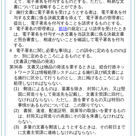
えて、電子署名を付与するものとする。
ただし、軽易な文
書については省略することができる。
2
施行文書に電子署名を受けようとする者は、電子署名を付
与する文書に係る決裁文書を添えて、電子署名の管理者に
提出し、電子署名を付与することを請求するものとする。
3
電子署名の管理者は、
前項
の規定により請求を受けたとき
は、電子署名を付与すべき文書を当該文書に係る決裁文書
と照合審査し、相違がないことを確認して電子署名を付与
する。
4
電子署名に関し必要な事項は、この訓令に定めるもののほ
か、別に定めるところによるものとする。
(文書及び物品の発送)
第36条
文書又は物品の発送を要するときは、総合行政ネッ
トワーク又は情報処理システムによる施行及び紙文書によ
る施行に区分して行うものとし、次に掲げるところにより
処理しなければならない。
(1)
郵送によるものは、葉書を除き、封筒に入れ、又は堅
固に荷造りをして発送先を記載し、文書主管課に回付し
なければならない。
ただし、急を要するもの又は特別の
事情があるものについては、この限りでない。
(2)
書留、速達、配達証明、親展等の取扱いを要するもの
は、封筒又は荷造りの表面にその旨を朱書しなければな
らない。
(3)
多量の文書を郵送しようとするときは、その前日まで
に文書主管課に連絡しなければならない。