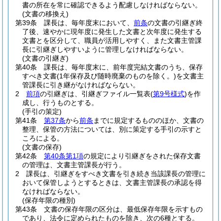
書の所在を常に確認できるよう配慮しなければならない。
(文書の移換え)
第39条
課長は、毎年度末において、
前条
の文書の引継ぎ終
了後、速やかに現年度に発生した文書と次年度に発生する
文書とを区分して、職員が活用しやすく、また文書主管課
長に引継ぎしやすいように管理しなければならない。
(文書の引継ぎ)
第40条
課長は、毎年度末に、前年度完結文書のうち、保存
すべき文書
(1年保存及び随時廃棄のものを除く。)
を文書主
管課長に引き継がなければならない。
2
前項
の引継ぎは、引継ぎファイル一覧表
(
第9号様式
)
を作
成し、行うものとする。
(手引の策定)
第41条
第37条
から
前条
までに規定するもののほか、文書の
整理、保管の方法については、別に策定する手引の示すと
ころによる。
(文書の保存)
第42条
第40条第1項
の規定により引継ぎをされた保存文書
の管理は、文書主管課長が行う。
2
課長は、引継ぎをすべき文書を引き続き当該課長の管理に
おいて保管しようとするときは、文書主管課長の承認を得
なければならない。
(保存年限の種別)
第43条
文書の保存年限の区分は、最低保存年限を示すもの
であり、法令に定められたものを除き、次の6種とする。