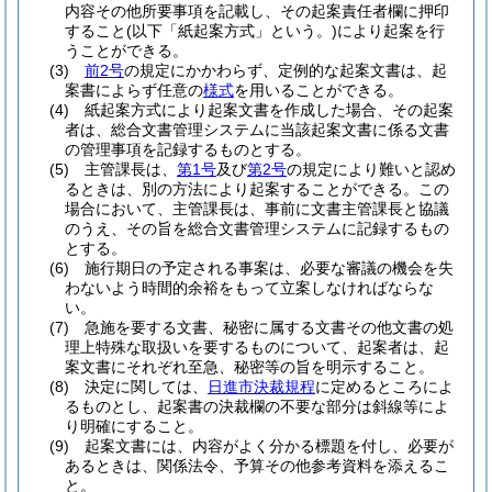
内容その他所要事項を記載し、その起案責任者欄に押印
すること
(以下「紙起案方式」という。)
により起案を行
うことができる。
(3)
前2号
の規定にかかわらず、定例的な起案文書は、起
案書によらず任意の
様式
を用いることができる。
(4)
紙起案方式により起案文書を作成した場合、その起案
者は、総合文書管理システムに当該起案文書に係る文書
の管理事項を記録するものとする。
(5)
主管課長は、
第1号
及び
第2号
の規定により難いと認め
るときは、別の方法により起案することができる。
この
場合において、主管課長は、事前に文書主管課長と協議
のうえ、その旨を総合文書管理システムに記録するもの
とする。
(6)
施行期日の予定される事案は、必要な審議の機会を失
わないよう時間的余裕をもって立案しなければならな
い。
(7)
急施を要する文書、秘密に属する文書その他文書の処
理上特殊な取扱いを要するものについて、起案者は、起
案文書にそれぞれ至急、秘密等の旨を明示すること。
(8)
決定に関しては、
日進市決裁規程
に定めるところによ
るものとし、起案書の決裁欄の不要な部分は斜線等によ
り明確にすること。
(9)
起案文書には、内容がよく分かる標題を付し、必要が
あるときは、関係法令、予算その他参考資料を添えるこ
と。