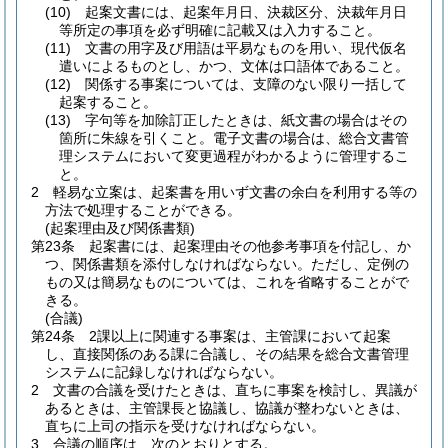
(10)
起案文書には、起案年月日、決裁区分、決裁年月日
等所定の事項を必ず明確に記載又は入力すること。
(11)
文書の用字及び用語は平易なものを用い、現代仮名
遣いによるものとし、かつ、文体は口語体であること。
(12)
関係する事案については、支障のない限り一括して
起案すること。
(13)
字句等を加除訂正したときは、紙文書の場合はその
箇所に朱線を引くこと。
電子文書の場合は、総合文書管
理システムにおいて変更過程がわかるように管理するこ
と。
2
軽易な立案は、起案書を用いず文書の余白を利用する等の
方法で処理することができる。
(起案理由及び関係書類)
第23条
起案書には、起案理由その他参考事項を付記し、か
つ、関係書類を添付しなければならない。
ただし、定例の
もの又は簡易なものについては、これを省略することがで
きる。
(合議)
第24条
2課以上に関連する事案は、主管課において起案
し、直接関係のある課に合議し、その結果を総合文書管理
システムに記録しなければならない。
2
文書の合議を受けたときは、直ちに事案を検討し、異議が
あるときは、主管課長と協議し、協議が整わないときは、
直ちに上司の指示を受けなければならない。
3
合議の順序は、次のとおりとする。