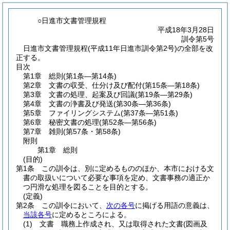
○日進市文書管理規程
平成18年3月28日
訓令第5号
日進市文書管理規程(平成11年日進市訓令第2号)の全部を改
正する。
目次
第1章
総則
(第1条―第14条)
第2章
文書の収受、仕分け及び配付
(第15条―第18条)
第3章
文書の処理、起案及び回議
(第19条―第29条)
第4章
文書の浄書及び発送
(第30条―第36条)
第5章
ファイリングシステム
(第37条―第51条)
第6章
秘密文書の処理
(第52条―第56条)
第7章
雑則
(第57条・第58条)
附則
第1章
総則
(目的)
第1条
この訓令は、別に定めるもののほか、本市における文
書の取扱いについて必要な事項を定め、文書事務の適正か
つ円滑な処理を図ることを目的とする。
(定義)
第2条
この訓令において、
次の各号
に掲げる用語の意義は、
当該各号
に定めるところによる。
(1)
文書 職務上作成され、又は取得された文書
(図画及