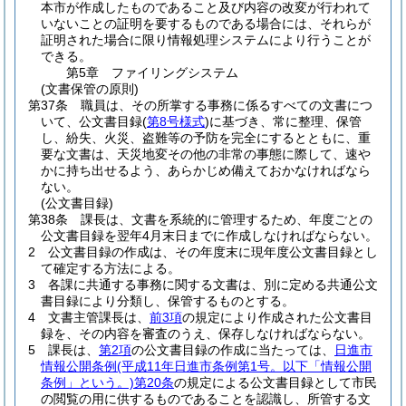
本市が作成したものであること及び内容の改変が行われて
いないことの証明を要するものである場合には、それらが
証明された場合に限り情報処理システムにより行うことが
できる。
第5章
ファイリングシステム
(文書保管の原則)
第37条
職員は、その所掌する事務に係るすべての文書につ
いて、公文書目録
(
第8号様式
)
に基づき、常に整理、保管
し、紛失、火災、盗難等の予防を完全にするとともに、重
要な文書は、天災地変その他の非常の事態に際して、速や
かに持ち出せるよう、あらかじめ備えておかなければなら
ない。
(公文書目録)
第38条
課長は、文書を系統的に管理するため、年度ごとの
公文書目録を翌年4月末日までに作成しなければならない。
2
公文書目録の作成は、その年度末に現年度公文書目録とし
て確定する方法による。
3
各課に共通する事務に関する文書は、別に定める共通公文
書目録により分類し、保管するものとする。
4
文書主管課長は、
前3項
の規定により作成された公文書目
録を、その内容を審査のうえ、保存しなければならない。
5
課長は、
第2項
の公文書目録の作成に当たっては、
日進市
情報公開条例
(平成11年日進市条例第1号。以下「情報公開
条例」という。)
第20条
の規定による公文書目録として市民
の閲覧の用に供するものであることを認識し、所管する文