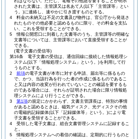
ればならない。
ただし、電報その他急を要することが明示
された文書は、主管課又は名あて人
(以下「主管課等」とい
う。)
に連絡し、速やかに引き渡すものとする。
4
料金の未納又は不足の文書及び物件は、官公庁から発送さ
れたものその他必要と認めるものに限り、その料金を支払
い、これを受領することができる。
5
情報公開窓口に到着した文書等のうち、主管課等の明確な
文書等については、主管課等において直接受領することが
できる。
(電子文書の受信等)
第16条
電子文書の受信は、通信回線に接続した情報処理シ
ステム
(以下「情報処理システム」という。)
を利用して行
うものとする。
2
前項
の電子文書が本市に対する申請、届出等に係るもの
で、かつ、当該行為を行った者の作成に係るものであるこ
と又は内容の改変が行われていないことの確認を要するも
のである場合には、それらが証明された場合に限り情報処
理システムにより行うことができる。
3
第1項
の規定にかかわらず、文書主管課長は、特別の事情
があると認めるときは、磁気ディスク、光ディスクその他
の電磁的記録媒体
(以下「記録媒体等」という。)
により電
子文書を受領することができる。
4
受領した電子文書は、総合文書管理システムに記録するこ
と。
5
情報処理システムへの着信の確認は、定期的に行うものと