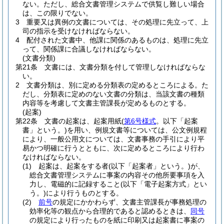
ない。
ただし、総合文書管理システムで供覧し難しい場合
は、この限りでない。
3
重要又は異例の文書については、その処理に先立って、上
司の指示を受けなければならない。
4
配付された文書中、他課に関係のあるものは、処理に先立
って、関係課に合議しなければならない。
(文書分類)
第21条
文書には、文書分類を付して管理しなければならな
い。
2
文書分類は、別に定める分類表の定めるところによる。
た
だし、分類表に定めのない文書の分類は、当該文書の種類
内容等を考慮して文書主管課長が定めるものとする。
(起案)
第22条
文書の起案は、起案用紙
(
第6号様式
。以下「起案
書」という。)
を用い、例規文書等については、公文例規程
により、一般公用文については、文書事務の手引により平
易かつ明確に行うとともに、次に定めるところにより行わ
なければならない。
(1)
起案は、起案をする者
(以下「起案者」という。)
が、
総合文書管理システムに事案の内容その他所要事項を入
力し、電磁的に記録すること
(以下「電子起案方式」とい
う。)
により行うものとする。
(2)
前号
の規定にかかわらず、文書主管課長が事務処理の
効率化等の観点から合理的であると認めるときは、
同号
の規定により行ったものを紙に印刷又は起案書に事案の