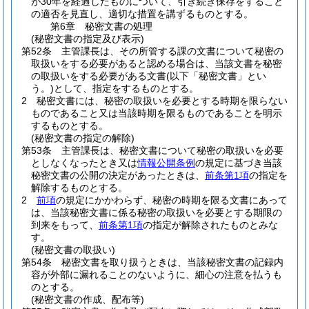
が30年を経過したものについて、引き続き保存をすること
の適否を見直し、適切な措置を講ずるものとする。
第6章
秘密文書の処理
(秘密文書の指定及び表示)
第52条
主管課長は、その所管する課の文書について秘密の
取扱いをする必要があると認める場合は、当該文書を秘密
の取扱いをする必要がある文書
(以下「秘密文書」とい
う。)
として、指定をするものとする。
2
秘密文書には、秘密の取扱いを必要とする時期を限らない
ものであること又は当該時期を限るものであることを明示
するものとする。
(秘密文書の指定の解除)
第53条
主管課長は、秘密文書について秘密の取扱いを必要
としなくなったとき又は
情報公開条例
の規定に基づき当該
秘密文書の公開の決定があったときは、
前条第1項
の指定を
解除するものとする。
2
前項
の規定にかかわらず、秘密の時期を限る文書にあって
は、当該秘密文書に係る秘密の取扱いを必要とする期限の
到来をもって、
前条第1項
の指定が解除されたものとみな
す。
(秘密文書の取扱い)
第54条
秘密文書を取り扱うときは、当該秘密文書の記録内
容が外部に漏れることのないように、細心の注意を払うも
のとする。
(秘密文書の作成、配布等)