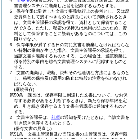
4
前各項
の場合において、文書主管課長及び課長は、総合文
書管理システムに廃棄した旨を記録するものとする。
5
保存年限に到達した文書で事務執行上の参考とし、又は歴
史資料として残すべきものと課長において判断されるとき
は、文書主管課長の承認を得て、資料として保管すること
ができる。
ただし、秘密の保持又は悪用の防止のため、資
料として保管することに疑義があるものについては、この
限りでない。
6
保存年限が満了する日の前に文書を廃棄しなければならな
い特別の事由が生じた場合、文書主管課長の承認を得て、
当該文書を廃棄するものとする。
この場合は、当該廃棄に
係る特別の事由を総合文書管理システムに記録するものと
する。
7
文書の廃棄は、裁断、焼却その他適切な方法によるものと
し、秘密の保持及び悪用の防止に特段の注意を払わなけれ
ばならない。
(継続保存)
第50条
課長は、保存年限に到達した文書について、なお保
存する必要があると判断するときは、新たな保存年限を定
め、引き続き保存するよう文書主管課長に通知するものと
する。
2
文書主管課長は、
前項
の通知を受けたときは、当該文書を
引き続き保存するものとする。
(保存文書の見直し)
第51条
文書主管課長及び当該文書の主管課長は、保存年限