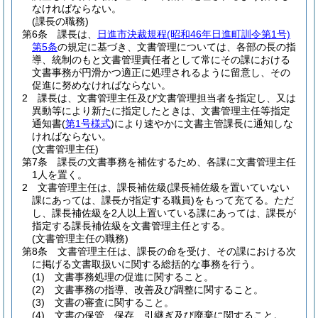
なければならない。
(課長の職務)
第6条
課長は、
日進市決裁規程
(昭和46年日進町訓令第1号)
第5条
の規定に基づき、文書管理については、各部の長の指
導、統制のもと文書管理責任者として常にその課における
文書事務が円滑かつ適正に処理されるように留意し、その
促進に努めなければならない。
2
課長は、文書管理主任及び文書管理担当者を指定し、又は
異動等により新たに指定したときは、文書管理主任等指定
通知書
(
第1号様式
)
により速やかに文書主管課長に通知しな
ければならない。
(文書管理主任)
第7条
課長の文書事務を補佐するため、各課に文書管理主任
1人を置く。
2
文書管理主任は、課長補佐級
(課長補佐級を置いていない
課にあっては、課長が指定する職員)
をもって充てる。
ただ
し、課長補佐級を2人以上置いている課にあっては、課長が
指定する課長補佐級を文書管理主任とする。
(文書管理主任の職務)
第8条
文書管理主任は、課長の命を受け、その課における次
に掲げる文書取扱いに関する総括的な事務を行う。
(1)
文書事務処理の促進に関すること。
(2)
文書事務の指導、改善及び調整に関すること。
(3)
文書の審査に関すること。
(4)
文書の保管、保存、引継ぎ及び廃棄に関すること。