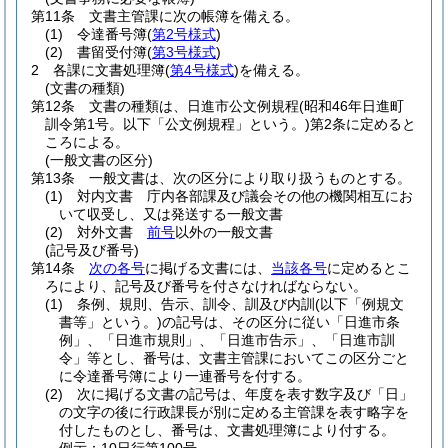
第11条
文書主管課に次の帳簿を備える。
(1)
令達番号簿
(
第2号様式
)
(2)
書留受付簿
(
第3号様式
)
2
各課に文書処理簿
(
第4号様式
)
を備える。
(文書の種類)
第12条
文書の種類は、日進市公文例規程
(昭和46年日進町
訓令第1号。以下「公文例規程」という。)
第2条に定めると
ころによる。
(一般文書の区分)
第13条
一般文書は、次の区分により取り扱うものとする。
(1)
対内文書 庁内各部課及び議会その他の機関相互にお
いて収受し、又は発送する一般文書
(2)
対外文書
前号
以外の一般文書
(記号及び番号)
第14条
次の各号
に掲げる文書には、
当該各号
に定めるとこ
ろにより、記号及び番号を付さなければならない。
(1)
条例、規則、告示、訓令、訓及び内訓
(以下「例規文
書等」という。)
の記号は、その区分に従い「日進市条
例」、「日進市規則」、「日進市告示」、「日進市訓
令」等とし、番号は、文書主管課においてこの区分ごと
に令達番号簿により一連番号を付する。
(2)
次に掲げる文書の記号は、年度を表す数字及び「日」
の文字の後に行政課長が別に定める主管課を表す略字を
付したものとし、番号は、文書処理簿により付する。