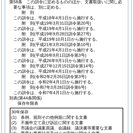
第58条
この訓令に定めるもののほか、文書取扱いに関し必
要な事項は、別に定める。
附
則
この訓令は、平成18年4月1日から施行する。
附
則
(平成19年3月31日
訓令第20号)
この訓令は、平成19年4月1日から施行する。
附
則
(平成19年9月28日
訓令第27号)
この訓令は、平成19年10月1日から施行する。
附
則
(平成21年3月26日
訓令第10号)
この訓令は、平成21年4月1日から施行する。
附
則
(平成26年9月1日
訓令第3号)
この訓令は、平成26年9月1日から施行する。
附
則
(平成27年12月15日
訓令第14号)
この訓令は、平成28年4月1日から施行する。
附
則
(令和2年2月26日
訓令第3号)
この訓令は、令和2年4月1日から施行する。
附
則
(令和7年3月28日
訓令第6号)
この訓令は、令和7年4月1日から施行する。
別表
(第44条関係)
保存年限表
30年保存
(1)
条例、規則その他例規に関する文書
(2)
不服申立て及び訴訟に関する文書
(3)
市議会の議案原議、会議録、議決書等重要な文書