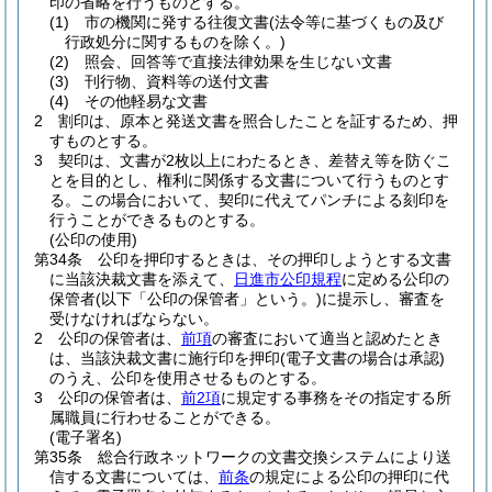
印の省略を行うものとする。
(1)
市の機関に発する往復文書
(法令等に基づくもの及び
行政処分に関するものを除く。)
(2)
照会、回答等で直接法律効果を生じない文書
(3)
刊行物、資料等の送付文書
(4)
その他軽易な文書
2
割印は、原本と発送文書を照合したことを証するため、押
すものとする。
3
契印は、文書が2枚以上にわたるとき、差替え等を防ぐこ
とを目的とし、権利に関係する文書について行うものとす
る。
この場合において、契印に代えてパンチによる刻印を
行うことができるものとする。
(公印の使用)
第34条
公印を押印するときは、その押印しようとする文書
に当該決裁文書を添えて、
日進市公印規程
に定める公印の
保管者
(以下「公印の保管者」という。)
に提示し、審査を
受けなければならない。
2
公印の保管者は、
前項
の審査において適当と認めたとき
は、当該決裁文書に施行印を押印
(電子文書の場合は承認)
のうえ、公印を使用させるものとする。
3
公印の保管者は、
前2項
に規定する事務をその指定する所
属職員に行わせることができる。
(電子署名)
第35条
総合行政ネットワークの文書交換システムにより送
信する文書については、
前条
の規定による公印の押印に代