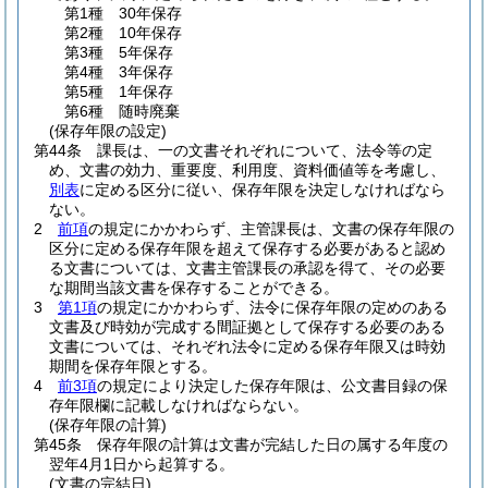
第1種 30年保存
第2種 10年保存
第3種 5年保存
第4種 3年保存
第5種 1年保存
第6種 随時廃棄
(保存年限の設定)
第44条
課長は、一の文書それぞれについて、法令等の定
め、文書の効力、重要度、利用度、資料価値等を考慮し、
別表
に定める区分に従い、保存年限を決定しなければなら
ない。
2
前項
の規定にかかわらず、主管課長は、文書の保存年限の
区分に定める保存年限を超えて保存する必要があると認め
る文書については、文書主管課長の承認を得て、その必要
な期間当該文書を保存することができる。
3
第1項
の規定にかかわらず、法令に保存年限の定めのある
文書及び時効が完成する間証拠として保存する必要のある
文書については、それぞれ法令に定める保存年限又は時効
期間を保存年限とする。
4
前3項
の規定により決定した保存年限は、公文書目録の保
存年限欄に記載しなければならない。
(保存年限の計算)
第45条
保存年限の計算は文書が完結した日の属する年度の
翌年4月1日から起算する。
(文書の完結日)