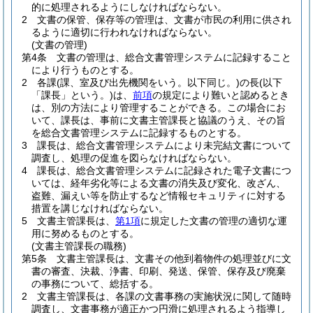
的に処理されるようにしなければならない。
2
文書の保管、保存等の管理は、文書が市民の利用に供され
るように適切に行われなければならない。
(文書の管理)
第4条
文書の管理は、総合文書管理システムに記録すること
により行うものとする。
2
各課
(課、室及び出先機関をいう。以下同じ。)
の長
(以下
「課長」という。)
は、
前項
の規定により難いと認めるとき
は、別の方法により管理することができる。
この場合にお
いて、課長は、事前に文書主管課長と協議のうえ、その旨
を総合文書管理システムに記録するものとする。
3
課長は、総合文書管理システムにより未完結文書について
調査し、処理の促進を図らなければならない。
4
課長は、総合文書管理システムに記録された電子文書につ
いては、経年劣化等による文書の消失及び変化、改ざん、
盗難、漏えい等を防止するなど情報セキュリティに対する
措置を講じなければならない。
5
文書主管課長は、
第1項
に規定した文書の管理の適切な運
用に努めるものとする。
(文書主管課長の職務)
第5条
文書主管課長は、文書その他到着物件の処理並びに文
書の審査、決裁、浄書、印刷、発送、保管、保存及び廃棄
の事務について、総括する。
2
文書主管課長は、各課の文書事務の実施状況に関して随時
調査し、文書事務が適正かつ円滑に処理されるよう指導し