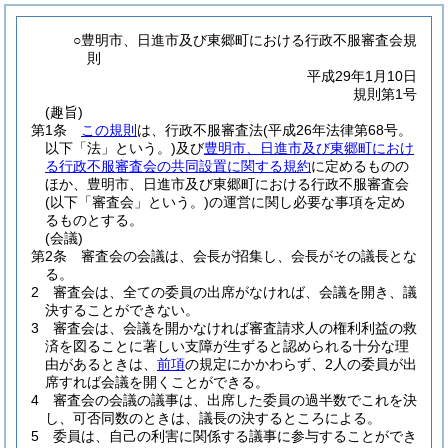
○豊明市、日進市及び東郷町における行政不服審査会規
則
平成29年1月10日
規則第1号
(趣旨)
第1条
この規則
は、行政不服審査法
(平成26年法律第68号。
以下「法」という。)
及び
豊明市、日進市及び東郷町におけ
る行政不服審査会の共同設置に関する規約
に定めるものの
ほか、豊明市、日進市及び東郷町における行政不服審査会
(以下「審査会」という。)
の運営に関し必要な事項を定め
るものとする。
(会議)
第2条
審査会の会議は、会長が招集し、会長がその議長とな
る。
2
審査会は、全ての委員の出席がなければ、会議を開き、議
決することができない。
3
審査会は、会議を開かなければ審査請求人の権利利益の救
済を図ることに著しい支障が生ずると認められる十分な理
由があるときは、
前項
の規定にかかわらず、2人の委員が出
席すれば会議を開くことができる。
4
審査会の会議の議事は、出席した委員の過半数でこれを決
し、可否同数のときは、議長の決するところによる。
5
委員は、自己の利害に関係する議事に参与することができ