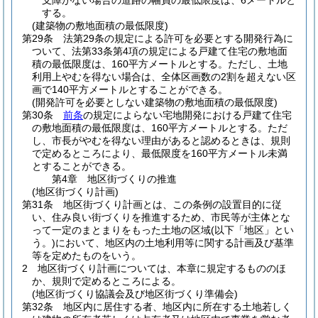
支障がない場合の道路の幅員の最低限度は、6メートルと
する。
(建築物の敷地面積の最低限度)
第29条
法第29条の規定による許可を必要とする開発行為に
ついて、法第33条第4項の規定による戸建て住宅の敷地面
積の最低限度は、160平方メートルとする。
ただし、土地
利用上やむを得ない場合は、全体区画数の2割を超えない区
画で140平方メートルとすることができる。
(開発許可を必要としない建築物の敷地面積の最低限度)
第30条
前条
の規定によらない宅地開発における戸建て住宅
の敷地面積の最低限度は、160平方メートルとする。
ただ
し、市長がやむを得ない理由があると認めるときは、規則
で定めるところにより、最低限度を160平方メートル未満
とすることができる。
第4章
地区街づくりの推進
(地区街づくり計画)
第31条
地区街づくり計画とは、この条例の設置目的に従
い、住み良い街づくりを推進するため、市民等が主体とな
って一定のまとまりをもった土地の区域
(以下「地区」とい
う。)
において、地区内の土地利用等に関する計画及び基準
等を定めたものをいう。
2
地区街づくり計画については、本章に規定するもののほ
か、規則で定めるところによる。
(地区街づくり協議会及び地区街づくり準備会)
第32条
地区内に居住する者、地区内に所在する土地若しく