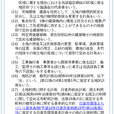
区域に属する場合における当該協定締結の区域に係る
地区街づくり協議会の代表者をいう。
(11)
宅地開発 建築を目的として、土地の物理的状況を
区分し、又は土地の物理的形状を変更する行為をいう。
(12)
集合住宅 1棟の建築物内に構造上区分された複数戸
が独立して住居用途に供することができるものその他規
則で定める建築物をいう。
(13)
特定用途建築物 居住目的以外の建築物その他規則
で定める建築物をいう。
(14)
土地の用途又は区画形質の変更 駐車場、資材置場
等の設置、水面の埋立、土砂の採取、農地の改良、木竹
の伐採その他土地の造成について規則で定める行為をい
う。
(15)
工事施行者 事業者から開発等事業に係る設計、施
工、監理その他工事等を請け負った者又は当該請負工事
等の下請負いをする者をいう。
(16)
地区計画 都市計画法
(昭和43年法律第100号。以下
「法」という。)
第12条の4第1項第1号に規定する地区計
画をいう。
(17)
土地利用に関する計画 日進市総合計画、国土利用
計画法
(昭和49年法律第92号)
第8条に規定する国土の利用
に関して定める市町村計画、法第18条の2に規定する市
町村の都市計画に関する基本的な方針、
日進市環境まち
づくり基本条例
(平成16年日進市条例第18号)
第14条第1
項
に規定する日進市環境基本計画その他の土地利用に関