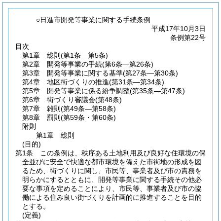
○日進市開発等事業に関する手続条例
平成17年10月3日
条例第22号
目次
第1章
総則
(第1条―第5条)
第2章
開発等事業の手続
(第6条―第26条)
第3章
開発等事業に関する基準
(第27条―第30条)
第4章
地区街づくりの推進
(第31条―第34条)
第5章
開発等事業に係る紛争調整
(第35条―第47条)
第6章
街づくり審議会
(第48条)
第7章
雑則
(第49条―第58条)
第8章
罰則
(第59条・第60条)
附則
第1章
総則
(目的)
第1条
この条例は、秩序ある土地利用及び良好な住環境の保
全並びに安全で快適な都市環境を備えた市街地の形成を図
るため、街づくりに関し、市民等、事業者及び市の責務を
明らかにするとともに、開発等事業に関する手続その他必
要な事項を定めることにより、市民等、事業者及び市の協
働による住み良い街づくりを計画的に推進することを目的
とする。
(定義)