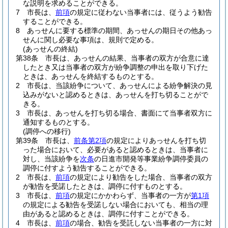
な説明を求めることができる。
7
市長は、
前項
の規定に従わない当事者には、従うよう勧告
することができる。
8
あっせんに要する標準の期間、あっせんの期日その他あっ
せんに関し必要な事項は、規則で定める。
(あっせんの終結)
第38条
市長は、あっせんの結果、当事者の双方が合意に達
したとき又は当事者の双方が紛争調整の申出を取り下げた
ときは、あっせんを終結するものとする。
2
市長は、当該紛争について、あっせんによる紛争解決の見
込みがないと認めるときは、あっせんを打ち切ることがで
きる。
3
市長は、あっせんを打ち切る場合、書面にて当事者双方に
通知するものとする。
(調停への移行)
第39条
市長は、
前条第2項
の規定によりあっせんを打ち切
った場合において、必要があると認めるときは、当事者に
対し、当該紛争を
次条
の日進市開発等事業紛争調停委員の
調停に付すよう勧告することができる。
2
市長は、
前項
の規定により勧告をした場合、当事者の双方
が勧告を受諾したときは、調停に付すものとする。
3
市長は、
前項
の規定にかかわらず、当事者の一方が
第1項
の規定による勧告を受諾しない場合においても、相当の理
由があると認めるときは、調停に付すことができる。
4
市長は、
前項
の場合、勧告を受託しない当事者の一方に対