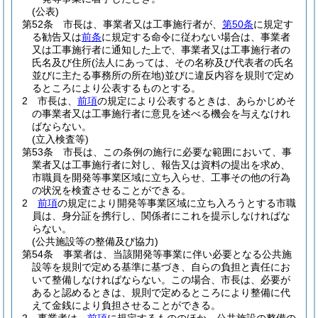
(公表)
第52条
市長は、事業者又は工事施行者が、
第50条
に規定す
る勧告又は
前条
に規定する命令に従わない場合は、事業者
又は工事施行者に通知した上で、事業者又は工事施行者の
氏名及び住所
(法人にあっては、その名称及び代表者の氏名
並びに主たる事務所の所在地)
並びに違反内容を規則で定め
るところにより公表するものとする。
2
市長は、
前項
の規定により公表するときは、あらかじめそ
の事業者又は工事施行者に意見を述べる機会を与えなけれ
ばならない。
(立入検査等)
第53条
市長は、この条例の施行に必要な範囲において、事
業者又は工事施行者に対し、報告又は資料の提出を求め、
市職員を開発等事業区域に立ち入らせ、工事その他の行為
の状況を検査させることができる。
2
前項
の規定により開発等事業区域に立ち入ろうとする市職
員は、身分証を携行し、関係者にこれを提示しなければな
らない。
(公共施設等の整備及び協力)
第54条
事業者は、当該開発等事業に伴い必要となる公共施
設等を規則で定める基準に基づき、自らの負担と責任にお
いて整備しなければならない。
この場合、市長は、必要が
あると認めるときは、規則で定めるところにより整備に代
えて金銭により負担させることができる。