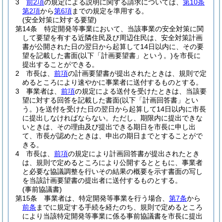
3
前2項
の規定による説明に関する請求については、
第10条
第2項
から
第6項
までの規定を準用する。
(安全対策に対する要望)
第14条
特定開発等事業において、当該事業の安全対策に関
して要望を有する近隣住民及び周辺住民は、安全対策計画
書が公開された日の翌日から起算して14日以内に、その要
望を記載した書面
(以下「計画要望書」という。)
を市長に
提出することができる。
2
市長は、
前項
の計画要望書が提出されたときは、規則で定
めるところにより速やかに事業者に送付するものとする。
3
事業者は、
前項
の規定による送付を受けたときは、当該要
望に対する回答を記載した書面
(以下「計画回答書」とい
う。)
を送付を受けた日の翌日から起算して14日以内に市長
に提出しなければならない。
ただし、期限内に提出できな
いときは、その理由及び提出できる期日を市長に申し出
て、市長が認めたときは、申出の期日までとすることがで
きる。
4
市長は、
前項
の規定により計画回答書が提出されたとき
は、規則で定めるところにより公開するとともに、事業者
と必要な協議調整を行いその結果の概要を示す書面の写し
を当該計画要望書の提出者に送付するものとする。
(事前協議書)
第15条
事業者は、特定開発等事業を行う場合、
第7条
から
前条
までに規定する手続を経たのち、規則で定めるところ
により当該特定開発等事業に係る事前協議書を市長に提出