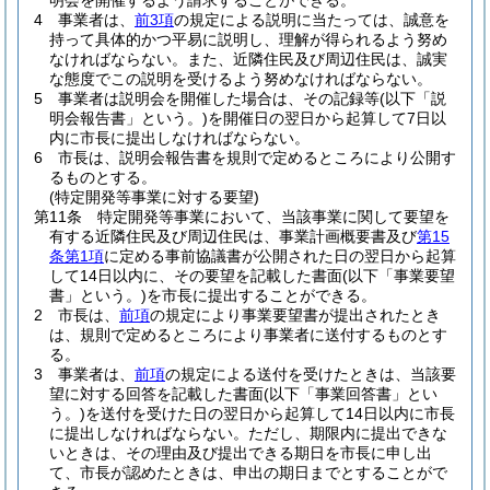
明会を開催するよう請求することができる。
4
事業者は、
前3項
の規定による説明に当たっては、誠意を
持って具体的かつ平易に説明し、理解が得られるよう努め
なければならない。
また、近隣住民及び周辺住民は、誠実
な態度でこの説明を受けるよう努めなければならない。
5
事業者は説明会を開催した場合は、その記録等
(以下「説
明会報告書」という。)
を開催日の翌日から起算して7日以
内に市長に提出しなければならない。
6
市長は、説明会報告書を規則で定めるところにより公開す
るものとする。
(特定開発等事業に対する要望)
第11条
特定開発等事業において、当該事業に関して要望を
有する近隣住民及び周辺住民は、事業計画概要書及び
第15
条第1項
に定める事前協議書が公開された日の翌日から起算
して14日以内に、その要望を記載した書面
(以下「事業要望
書」という。)
を市長に提出することができる。
2
市長は、
前項
の規定により事業要望書が提出されたとき
は、規則で定めるところにより事業者に送付するものとす
る。
3
事業者は、
前項
の規定による送付を受けたときは、当該要
望に対する回答を記載した書面
(以下「事業回答書」とい
う。)
を送付を受けた日の翌日から起算して14日以内に市長
に提出しなければならない。
ただし、期限内に提出できな
いときは、その理由及び提出できる期日を市長に申し出
て、市長が認めたときは、申出の期日までとすることがで