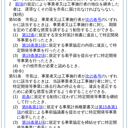
2
前項
の規定により事業者又は工事施行者の地位を継承した
者は、遅滞なくその旨を市長に届け出なければならない。
(勧告)
第50条
市長は、事業者又は工事施行者が
次の各号
のいずれ
かに該当するときは、事業者又は工事施行者に対し、期限
を定めて必要な措置を講ずるよう勧告することができる。
(1)
第12条
に規定する安全対策計画書に違反して特定開発
等事業を行ったとき。
(2)
第16条第1項
に規定する事業協定の内容に違反して特
定開発等事業を行ったとき。
(3)
第19条第2項
に規定する着手届を提出せずに特定開発
等事業を行ったとき。
(4)
その他市長が必要と認めるとき。
(命令)
第51条
市長は、事業者又は工事施行者が
次の各号
のいずれ
かに該当するときは、当該事業者又は工事施行者に対して
特定開発等事業に係る行為の停止を命じ、違反を是正する
ために必要な措置を講ずるよう命ずることができる。
(1)
前条
に規定する勧告に従わずに特定開発等事業を継続
して行ったとき。
(2)
第8条第1項
に規定する事業計画概要書又は
第15条第1
項
の規定による事前協議書を提出せずに特定開発等事業
に着手したとき。
(3)
第16条第1項
に規定する事業協定を締結せずに特定開
発等事業に着手したとき。