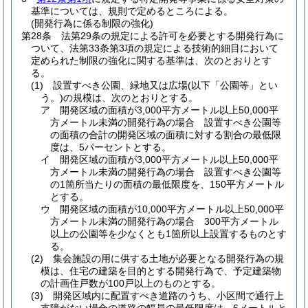
基準については、規則で定めるところによる。
(開発行為に係る制限の強化)
第28条
法第29条の規定による許可を必要とする開発行為に
ついて、法第33条第3項の規定による技術的細目において
定められた制限の強化に関する基準は、次のとおりとす
る。
(1)
設置すべき公園、緑地又は広場
(以下「公園等」とい
う。)
の規模は、次のとおりとする。
ア
開発区域の面積が3,000平方メートル以上50,000平
方メートル未満の開発行為の場合 設置すべき公園等
の面積の合計の開発区域の面積に対する割合の最低限
度は、5パーセントとする。
イ
開発区域の面積が3,000平方メートル以上50,000平
方メートル未満の開発行為の場合 設置すべき公園等
の1箇所当たりの面積の最低限度を、150平方メートル
とする。
ウ
開発区域の面積が10,000平方メートル以上50,000平
方メートル未満の開発行為の場合 300平方メートル
以上の公園等を少なくとも1箇所以上設置するものとす
る。
(2)
集会施設の用に供する土地が必要となる開発行為の規
模は、住宅の建築を目的とする開発行為で、予定建築物
の計画住戸数が100戸以上のものとする。
(3)
開発区域内に配置すべき道路のうち、小区間で通行上