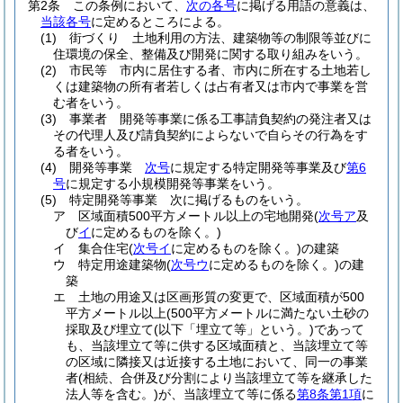
第2条
この条例において、
次の各号
に掲げる用語の意義は、
当該各号
に定めるところによる。
(1)
街づくり 土地利用の方法、建築物等の制限等並びに
住環境の保全、整備及び開発に関する取り組みをいう。
(2)
市民等 市内に居住する者、市内に所在する土地若し
くは建築物の所有者若しくは占有者又は市内で事業を営
む者をいう。
(3)
事業者 開発等事業に係る工事請負契約の発注者又は
その代理人及び請負契約によらないで自らその行為をす
る者をいう。
(4)
開発等事業
次号
に規定する特定開発等事業及び
第6
号
に規定する小規模開発等事業をいう。
(5)
特定開発等事業 次に掲げるものをいう。
ア
区域面積500平方メートル以上の宅地開発
(
次号ア
及
び
イ
に定めるものを除く。)
イ
集合住宅
(
次号イ
に定めるものを除く。)
の建築
ウ
特定用途建築物
(
次号ウ
に定めるものを除く。)
の建
築
エ
土地の用途又は区画形質の変更で、区域面積が500
平方メートル以上
(500平方メートルに満たない土砂の
採取及び埋立て
(以下「埋立て等」という。)
であって
も、当該埋立て等に供する区域面積と、当該埋立て等
の区域に隣接又は近接する土地において、同一の事業
者
(相続、合併及び分割により当該埋立て等を継承した
法人等を含む。)
が、当該埋立て等に係る
第8条第1項
に