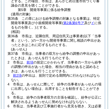
とする。
この場合、市長は、あらかじめ日進市街づくり審
議会の意見を聴くことができる。
第5章
開発等事業に係る紛争調整
(適用の対象)
第35条
この章における紛争調整の対象となる事業は、特定
開発等事業及び小規模開発等事業
(
第2条第6号ア
及び
イ
に係
るものを除く。)
とする。
(相談)
第36条
市長は、近隣住民、周辺住民又は事業者
(以下「当事
者」という。)
の一方から開発等事業に関し相談の申出があ
ったときはこれに応ずるものとする。
(あっせん)
第37条
市長は、当事者の双方から紛争の調整の申出があっ
たときは、あっせんを行うものとする。
2
市長は、
前項
の規定にかかわらず、当事者の一方から紛争
の調整の申出があった場合、相当の理由があると認めると
きは、あっせんを行うことができる。
3
前2項
の申出は、規則で定める期間内に行わなければなら
ない。
4
市長は、あっせんに際して、紛争の当事者があっせんの場
に出席しない場合は、出席することを勧告することができ
る。
5
市長は、紛争の当事者双方の主張を確認し、紛争が公正に
解決されるようあっせんに努めなければならない。
6
市長は、当事者及び工事施行者から意見を聴き、又は必要