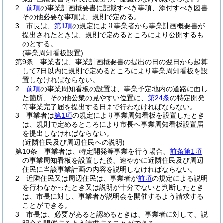
2
前項
の事業計画概要書に記載すべき事項、添付すべき図書
その他必要な事項は、規則で定める。
3
市長は、
第1項
の規定により事業者から事業計画概要書が
提出されたときは、規則で定めるところにより公開するも
のとする。
(事業周知看板設置)
第9条
事業者は、事業計画概要書の提出の日の翌日から起算
して7日以内に規則で定めるところにより事業周知看板を設
置しなければならない。
2
前項
の事業周知看板の設置は、事業予定地内の道路に面し
た箇所、その他公衆の見やすい位置に、
第24条
の特定開発
等事業完了届を提出する日まで行わなければならない。
3
事業者は
第1項
の規定により事業周知看板を設置したとき
は、規則で定めるところにより市長へ事業周知看板設置届
を提出しなければならない。
(近隣住民及び周辺住民への説明)
第10条
事業者は、特定開発等事業を行う場合、
前条第1項
の事業周知看板を設置した後、速やかに近隣住民及び周辺
住民に当該事業計画の内容を説明しなければならない。
2
近隣住民又は周辺住民は、事業者が
前項
の規定による説明
を行わなかったとき又は説明が十分でないと判断したとき
は、市長に対し、事業者が説明会を開催するよう請求する
ことができる。
3
市長は、必要があると認めるときは、事業者に対して、説