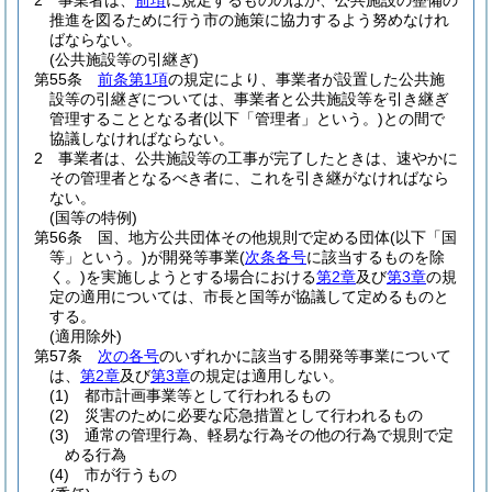
2
事業者は、
前項
に規定するもののほか、公共施設の整備の
推進を図るために行う市の施策に協力するよう努めなけれ
ばならない。
(公共施設等の引継ぎ)
第55条
前条第1項
の規定により、事業者が設置した公共施
設等の引継ぎについては、事業者と公共施設等を引き継ぎ
管理することとなる者
(以下「管理者」という。)
との間で
協議しなければならない。
2
事業者は、公共施設等の工事が完了したときは、速やかに
その管理者となるべき者に、これを引き継がなければなら
ない。
(国等の特例)
第56条
国、地方公共団体その他規則で定める団体
(以下「国
等」という。)
が開発等事業
(
次条各号
に該当するものを除
く。)
を実施しようとする場合における
第2章
及び
第3章
の規
定の適用については、市長と国等が協議して定めるものと
する。
(適用除外)
第57条
次の各号
のいずれかに該当する開発等事業について
は、
第2章
及び
第3章
の規定は適用しない。
(1)
都市計画事業等として行われるもの
(2)
災害のために必要な応急措置として行われるもの
(3)
通常の管理行為、軽易な行為その他の行為で規則で定
める行為
(4)
市が行うもの