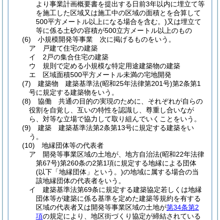
より事業計画概要書を提出する日前3年以内に埋立て等
を施工した区域又は施工中の区域の面積とを合算して
500平方メートル以上になる場合を含む。)
又は埋立て
等に係る土砂の容積が500立方メートル以上のもの
(6)
小規模開発等事業 次に掲げるものをいう。
ア
戸建て住宅の建築
イ
2戸の集合住宅の建築
ウ
規則で定める小規模な特定用途建築物の建築
エ
区域面積500平方メートル未満の宅地開発
(7)
建築物 建築基準法
(昭和25年法律第201号)
第2条第1
号に規定する建築物をいう。
(8)
協働 共通の目的の実現のために、それぞれが自らの
役割を自覚し、互いの特性を認識し、尊重し合いなが
ら、対等な立場で協力して取り組んでいくことをいう。
(9)
建築 建築基準法第2条第13号に規定する建築をい
う。
(10)
地縁団体等の代表者
ア
開発等事業区域の土地が、地方自治法
(昭和22年法律
第67号)
第260条の2第1項に規定する地縁による団体
(以下「地縁団体」という。)
の地域に属する場合の当
該地縁団体の代表者をいう。
イ
建築基準法第69条に規定する建築協定若しくは地縁
団体等が建築に係る基準を定めた建築等規約を有する
区域の代表者又は開発等事業区域の土地が
第34条第2
項
の規定により、地区街づくり協定が締結されている