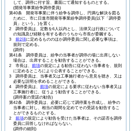
して、調停に付す旨、書面にて通知するものとする。
(開発等事業紛争調停委員)
第40条
開発等事業に伴う紛争を調停し、円満な解決を図る
ために、市に日進市開発等事業紛争調停委員
(以下「調停委
員」という。)
を置く。
2
調停委員は、定数を6人以内とし、法律又は行政について
の知識及び経験を有する者のうちから市長が委嘱する。
3
前2項
に定めるもののほか調停委員に関し必要な事項は、
規則で定める。
(調停)
第41条
調停委員は、紛争の当事者が調停の場に出席しない
場合は、出席することを勧告することができる。
2
市長は、
前項
の規定による勧告に従わない当事者を、規則
に定めるところにより公表することができる。
3
調停委員は、当事者又は工事施行者から意見を聴き、又は
必要な説明を求めることができる。
4
調停委員は、
前項
の規定による要求に従わない当事者又は
工事施行者に、従うよう勧告することができる。
(調停案の受諾の勧告)
第42条
調停委員は、必要に応じて調停案を作成し、紛争の
当事者に対し、相当の期間を定めてその受諾を勧告するこ
とができるものとする。
2
前項
の規定により勧告を受けた当事者は、その諾否を調停
委員に回答しなければならない。
(調停の細則)