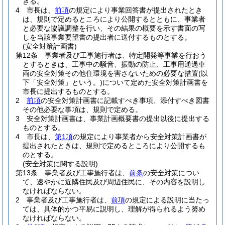
きる。
4
市長は、
前項
の規定により事業回答書が提出されたとき
は、規則で定めるところにより公開するとともに、事業者
と必要な協議調整を行い、その結果の概要を示す書面の写
しを当該事業要望書の提出者に送付するものとする。
(安全対策計画書)
第12条
事業者及び工事施行者は、特定開発等事業を行おう
とするときは、工事中の騒音、振動の防止、工事用通過車
両の安全対策その他住環境を害さないための必要な措置
(以
下「安全対策」という。)
について定めた安全対策計画書を
市長に提出するものとする。
2
前項
の安全対策計画書に記載すべき事項、添付すべき図書
その他必要な事項は、規則で定める。
3
安全対策計画書は、事業計画概要書の提出以後に提出する
ものとする。
4
市長は、
第1項
の規定により事業者から安全対策計画書が
提出されたときは、規則で定めるところにより公開するも
のとする。
(安全対策に関する説明)
第13条
事業者及び工事施行者は、
前条
の安全対策につい
て、速やかに近隣住民及び周辺住民に、その内容を説明し
なければならない。
2
事業者及び工事施行者は、
前項
の規定による説明に当たっ
ては、具体的かつ平易に説明し、理解が得られるよう努め
なければならない。