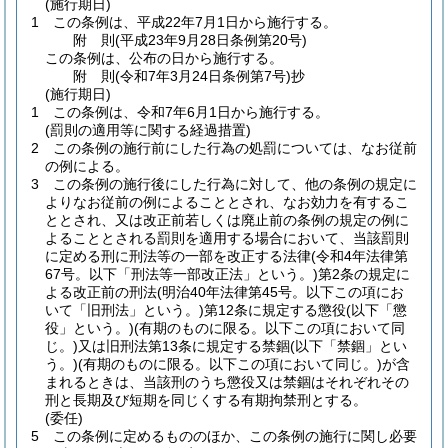
(施行期日)
1
この条例は、平成22年7月1日から施行する。
附
則
(平成23年9月28日
条例第20号)
この条例は、公布の日から施行する。
附
則
(令和7年3月24日
条例第7号)
抄
(施行期日)
1
この条例は、令和7年6月1日から施行する。
(罰則の適用等に関する経過措置)
2
この条例の施行前にした行為の処罰については、なお従前
の例による。
3
この条例の施行後にした行為に対して、他の条例の規定に
よりなお従前の例によることとされ、なお効力を有するこ
ととされ、又は改正前若しくは廃止前の条例の規定の例に
よることとされる罰則を適用する場合において、当該罰則
に定める刑に刑法等の一部を改正する法律
(令和4年法律第
67号。以下「刑法等一部改正法」という。)
第2条の規定に
よる改正前の刑法
(明治40年法律第45号。以下この項にお
いて「旧刑法」という。)
第12条に規定する懲役
(以下「懲
役」という。)
(有期のものに限る。以下この項において同
じ。)
又は旧刑法第13条に規定する禁錮
(以下「禁錮」とい
う。)
(有期のものに限る。以下この項において同じ。)
が含
まれるときは、当該刑のうち懲役又は禁錮はそれぞれその
刑と長期及び短期を同じくする有期拘禁刑とする。
(委任)
5
この条例に定めるもののほか、この条例の施行に関し必要