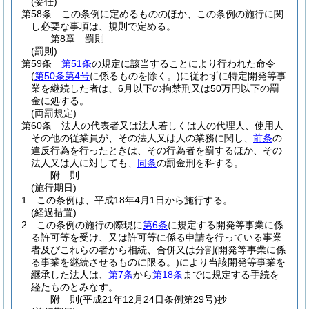
(委任)
第58条
この条例に定めるもののほか、この条例の施行に関
し必要な事項は、規則で定める。
第8章
罰則
(罰則)
第59条
第51条
の規定に該当することにより行われた命令
(
第50条第4号
に係るものを除く。)
に従わずに特定開発等事
業を継続した者は、6月以下の拘禁刑又は50万円以下の罰
金に処する。
(両罰規定)
第60条
法人の代表者又は法人若しくは人の代理人、使用人
その他の従業員が、その法人又は人の業務に関し、
前条
の
違反行為を行ったときは、その行為者を罰するほか、その
法人又は人に対しても、
同条
の罰金刑を科する。
附
則
(施行期日)
1
この条例は、平成18年4月1日から施行する。
(経過措置)
2
この条例の施行の際現に
第6条
に規定する開発等事業に係
る許可等を受け、又は許可等に係る申請を行っている事業
者及びこれらの者から相続、合併又は分割
(開発等事業に係
る事業を継続させるものに限る。)
により当該開発等事業を
継承した法人は、
第7条
から
第18条
までに規定する手続を
経たものとみなす。
附
則
(平成21年12月24日
条例第29号)
抄