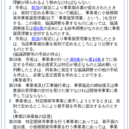
理解が得られるよう努めなければならない。
2
市長は、
前項
の規定により事業届出書が提出されたとき
は、規則で定める事項について確認し、事業者に小規模開
発等事業届受理書
(以下「事業届受理書」という。)
を交付
する。
この場合、協議調整を要するものにあっては、協議
調整後又は
第5章
の定めによる紛争調整がなされた後に事業
届受理書を交付するものとする。
3
市長は、
前項
の規定により事業届受理書を交付したとき
は、当該事業届出書を規則で定めるところにより公開する
ものとする。
(協議調整等の手続の停止)
第18条
市長は、事業者の行った
第9条
から
第14条
までに規
定する手続に係る措置又は対応が適正なものと認め難いと
判断したときは、同各条に規定する協議調整その他の手続
を停止し、必要な是正措置を求めることができる。
(事業着手)
第19条
事業者及び工事施行者は、事業協定の締結後又は事
業届出受理書の交付を受けた後でなければ開発等事業に着
手してはならない。
2
事業者は、特定開発等事業に着手しようとするときは、規
則で定めるところにより着手届を市長に提出するものとす
る。
(事業計画看板の設置)
第20条
特定開発等事業を行う事業者にあっては、着手届の
提出後、小規模開発等事業を行う事業者にあっては、事業