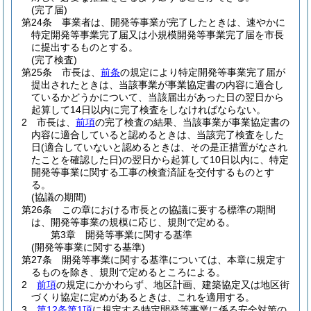
(完了届)
第24条
事業者は、開発等事業が完了したときは、速やかに
特定開発等事業完了届又は小規模開発等事業完了届を市長
に提出するものとする。
(完了検査)
第25条
市長は、
前条
の規定により特定開発等事業完了届が
提出されたときは、当該事業が事業協定書の内容に適合し
ているかどうかについて、当該届出があった日の翌日から
起算して14日以内に完了検査をしなければならない。
2
市長は、
前項
の完了検査の結果、当該事業が事業協定書の
内容に適合していると認めるときは、当該完了検査をした
日
(適合していないと認めるときは、その是正措置がなされ
たことを確認した日)
の翌日から起算して10日以内に、特定
開発等事業に関する工事の検査済証を交付するものとす
る。
(協議の期間)
第26条
この章における市長との協議に要する標準の期間
は、開発等事業の規模に応じ、規則で定める。
第3章
開発等事業に関する基準
(開発等事業に関する基準)
第27条
開発等事業に関する基準については、本章に規定す
るものを除き、規則で定めるところによる。
2
前項
の規定にかかわらず、地区計画、建築協定又は地区街
づくり協定に定めがあるときは、これを適用する。
3
第12条第1項
に規定する特定開発等事業に係る安全対策の