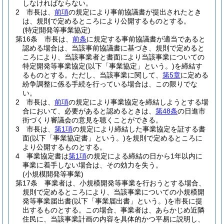
しなければならない。
2
市長は、
前項
の規定により事前協議書が提出されたとき
は、規則で定めるところにより公開するものとする。
(特定開発等事業協定)
第16条
市長は、
前条
に規定する事前協議書が適当であると
認める場合は、当該事前協議書に基づき、規則で定めると
ころにより、当該事業者と書面により当該事業についての
特定開発等事業協定
(以下「事業協定」という。)
を締結す
るものとする。
ただし、当該事業に関して、
第5章
に定める
紛争調整に係る手続を行っている場合は、この限りでな
い。
2
市長は、
前項
の規定により事業協定を締結しようとする場
合において、必要があると認めるときは、
第48条
の日進市
街づくり審議会の意見を聴くことができる。
3
市長は、
第1項
の規定により締結した事業協定を証する書
面
(以下「事業協定書」という。)
を規則で定めるところに
より公開するものとする。
4
事業協定書は
第1項
の規定による締結の日から1年以内に
事業に着手しない場合は、その効力を失う。
(小規模開発等事業)
第17条
事業者は、小規模開発等事業を行おうとする場合、
規則で定めるところにより、当該事業についての小規模開
発等事業届出書
(以下「事業届出書」という。)
を市長に提
出するものとする。
この場合、事業者は、あらかじめ近隣
住民に、当該事業計画の内容を具体的かつ平易に説明し、