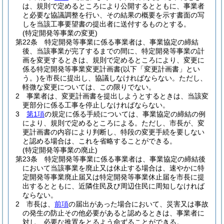
は、規則で定めるところにより公開するとともに、事業者
と必要な協議調整を行い、その結果の概要を示す書面の写
しを当該工事要望書の提出者に送付するものとする。
(特定開発等事業の変更)
第22条
特定開発等事業に係る事業者は、事業協定の締結
後、当該事業が完了するまでの間に、特定開発等事業の計
画を変更するときは、規則で定めるところにより、変更に
係る特定開発等事業変更計画書
(以下「変更計画書」とい
う。)
を市長に提出し、協議しなければならない。
ただし、
軽微な変更については、この限りでない。
2
事業者は、変更計画書を提出しようとするときは、当該変
更部分に係る工事を停止しなければならない。
3
第1項
の規定に係る手続については、事業協定の締結の例
により、規則で定めるところによる。
ただし、市長が、変
更計画書の内容により判断し、特段の変更手続を要しない
と認める場合は、これを省略することができる。
(特定開発等事業の廃止)
第23条
特定開発等事業に係る事業者は、事業協定の締結後
において当該事業を廃止又は休止する場合は、速やかに特
定開発等事業廃止届又は特定開発等事業休止届を市長に提
出するとともに、近隣住民及び周辺住民に周知しなければ
ならない。
2
市長は、
前項
の届出があった場合において、災害又は事故
の発生の防止その他必要があると認めるときは、事業者に
対し、必要な推置をとるよう命ずることができる。