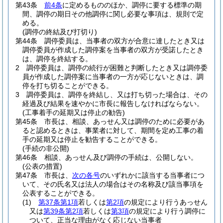
第43条
前4条
に定めるもののほか、調停に要する標準の期
間、調停の期日その他調停に関し必要な事項は、規則で定
める。
(調停の終結及び打切り)
第44条
調停委員は、当事者の双方が合意に達したとき又は
調停委員が作成した調停案を当事者の双方が受諾したとき
は、調停を終結する。
2
調停委員は、調停の続行が困難と判断したとき又は調停委
員が作成した調停案に当事者の一方が応じないときは、調
停を打ち切ることができる。
3
調停委員は、調停を終結し、又は打ち切った場合は、その
経過及び結果を速やかに市長に報告しなければならない。
(工事着手の延期又は停止の勧告)
第45条
市長は、相談、あっせん又は調停のために必要があ
ると認めるときは、事業者に対して、期間を定め工事の着
手の延期又は停止を勧告することができる。
(手続の非公開)
第46条
相談、あっせん及び調停の手続は、公開しない。
(公表の措置)
第47条
市長は、
次の各号
のいずれかに該当する当事者につ
いて、その氏名又は法人の場合はその名称及び該当事項を
公表することができる。
(1)
第37条第1項
若しくは
第2項
の規定により行うあっせん
又は
第39条第2項
若しくは
第3項
の規定により行う調停に
ついて、正当な理由がなく応じない当事者