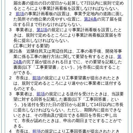
届出書の提出の日の翌日から起算して7日以内に規則で定め
るところにより事業計画看板を設置しなければならない。
2
前項
の事業計画看板の設置は、事業予定地内の道路に面し
た箇所その他公衆の見やすい位置に、
第24条
の完了届を提
出する日まで行わなければならない。
3
事業者は、
第1項
の規定により事業計画看板を設置したと
きは、規則で定めるところにより事業計画看板設置届を市
長に提出しなければならない。
(工事に対する要望)
第21条
近隣住民又は周辺住民は、工事の着手後、開発等事
業に係る工事の施行方法に関して要望を有するときは、
第
24条
の完了届が提出される日までに、その要望を記載した
書面
(以下「工事要望書」という。)
を市長に提出すること
ができる。
2
市長は、
前項
の規定により工事要望書が提出されたとき
は、規則で定めるところにより速やかに事業者に送付する
ものとする。
3
事業者は、
前項
の規定による送付を受けたときは、当該要
望に対する回答を記載した書面
(以下「工事回答書」とい
う。)
を送付を受けた日の翌日から起算して14日以内に市長
に提出しなければならない。
ただし、期限内に提出できな
いときは、その理由及び提出できる期日を市長に申し出
て、市長が認めたときは、申出の期日までとすることがで
きる。
4
市長は、
前項
の規定により工事回答書が提出されたとき