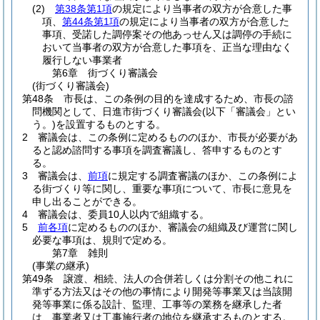
(2)
第38条第1項
の規定により当事者の双方が合意した事
項、
第44条第1項
の規定により当事者の双方が合意した
事項、受諾した調停案その他あっせん又は調停の手続に
おいて当事者の双方が合意した事項を、正当な理由なく
履行しない事業者
第6章
街づくり審議会
(街づくり審議会)
第48条
市長は、この条例の目的を達成するため、市長の諮
問機関として、日進市街づくり審議会
(以下「審議会」とい
う。)
を設置するものとする。
2
審議会は、この条例に定めるもののほか、市長が必要があ
ると認め諮問する事項を調査審議し、答申するものとす
る。
3
審議会は、
前項
に規定する調査審議のほか、この条例によ
る街づくり等に関し、重要な事項について、市長に意見を
申し出ることができる。
4
審議会は、委員10人以内で組織する。
5
前各項
に定めるもののほか、審議会の組織及び運営に関し
必要な事項は、規則で定める。
第7章
雑則
(事業の継承)
第49条
譲渡、相続、法人の合併若しくは分割その他これに
準ずる方法又はその他の事情により開発等事業又は当該開
発等事業に係る設計、監理、工事等の業務を継承した者
は、事業者又は工事施行者の地位を継承するものとする。