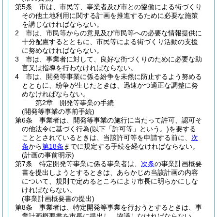
第5条
市は、市民等、事業者及び市との協働による街づくり
その他土地利用に関する計画を推進するために必要な施策
を講じなければならない。
2
市は、市民等からの意見及び市民等への必要な情報提供に
十分配慮するとともに、市民等による街づくり活動の支援
に努めなければならない。
3
市は、事業者に対して、良好な街づくりのために必要な助
言又は指導を行わなければならない。
4
市は、開発等事業に係る紛争を未然に防止するよう努める
とともに、紛争が生じたときは、迅速かつ適正な調整に努
めなければならない。
第2章
開発等事業の手続
(開発等事業の事前手続)
第6条
事業者は、開発等事業の施行に当たって許可、認可そ
の他法令に基づく行為
(以下「許可等」という。)
を要する
こととされているときは、当該許可等を申請する前に、
次
条
から
第18条
までに規定する手続を経なければならない。
(計画の事前明示)
第7条
特定開発等事業に係る事業者は、
次条
の事業計画概要
書を提出しようとするときは、あらかじめ当該計画の内容
について、規則で定めるところにより市長に明らかにしな
ければならない。
(事業計画概要書の提出)
第8条
事業者は、特定開発等事業を行おうとするときは、事
業計画概要書を市長に提出し、協議しなければならない。