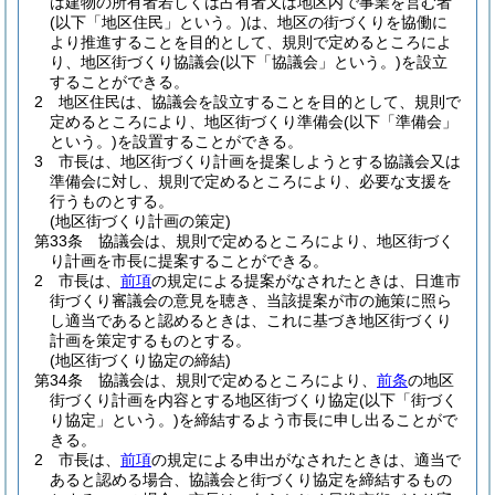
は建物の所有者若しくは占有者又は地区内で事業を営む者
(以下「地区住民」という。)
は、地区の街づくりを協働に
より推進することを目的として、規則で定めるところによ
り、地区街づくり協議会
(以下「協議会」という。)
を設立
することができる。
2
地区住民は、協議会を設立することを目的として、規則で
定めるところにより、地区街づくり準備会
(以下「準備会」
という。)
を設置することができる。
3
市長は、地区街づくり計画を提案しようとする協議会又は
準備会に対し、規則で定めるところにより、必要な支援を
行うものとする。
(地区街づくり計画の策定)
第33条
協議会は、規則で定めるところにより、地区街づく
り計画を市長に提案することができる。
2
市長は、
前項
の規定による提案がなされたときは、日進市
街づくり審議会の意見を聴き、当該提案が市の施策に照ら
し適当であると認めるときは、これに基づき地区街づくり
計画を策定するものとする。
(地区街づくり協定の締結)
第34条
協議会は、規則で定めるところにより、
前条
の地区
街づくり計画を内容とする地区街づくり協定
(以下「街づく
り協定」という。)
を締結するよう市長に申し出ることがで
きる。
2
市長は、
前項
の規定による申出がなされたときは、適当で
あると認める場合、協議会と街づくり協定を締結するもの