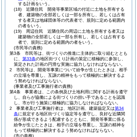
する計画をいう。
(18)
近隣住民 開発等事業区域の付近に土地を所有する
者、建築物の全部若しくは一部を所有し、若しくは占有
する者又は地縁団体等の代表者で、規則に定める範囲内
の者をいう。
(19)
周辺住民 近隣住民の周辺に土地を所有する者又は
建築物の全部若しくは一部を所有し、若しくは占有する
者で、規則に定める範囲内の者をいう。
(市民等の責務)
第3条
市民等は、街づくりの推進に主体的に取り組むととも
に、
第33条
の地区街づくり計画の策定に積極的に参加し、
策定された計画の円滑な実施に協力しなければならない。
2
市民等は、開発等事業について紛争が生じたときは、相手
の立場を尊重し、互譲の精神をもって積極的に解決するよ
う努めなければならない。
(事業者及び工事施行者の責務)
第4条
事業者は、この条例及び土地利用に関する計画を遵守
し、自らが協働による街づくりの担い手であることを認識
し、市が行う施策に積極的に協力しなければならない。
2
事業者及び工事施行者は、地区計画、建築協定又は
第34
条
に規定する地区街づくり協定等を遵守し、良好な近隣関
係が形成できるよう配慮するとともに、開発等事業に係る
紛争が生じたときは、相手の立場を尊重し、互譲の精神を
もって積極的に解決するよう努めなければならない。
(市の責務)