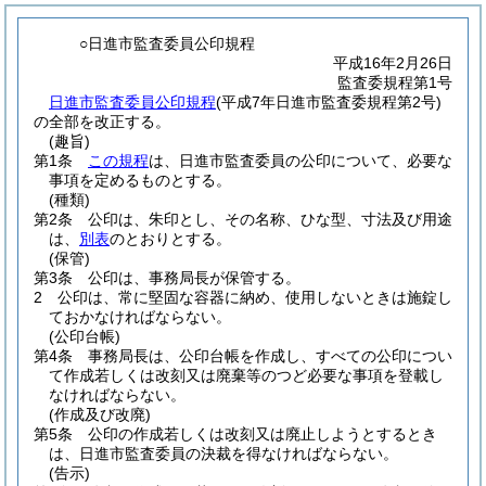
○日進市監査委員公印規程
平成16年2月26日
監査委規程第1号
日進市監査委員公印規程
(平成7年日進市監査委規程第2号)
の全部を改正する。
(趣旨)
第1条
この規程
は、日進市監査委員の公印について、必要な
事項を定めるものとする。
(種類)
第2条
公印は、朱印とし、その名称、ひな型、寸法及び用途
は、
別表
のとおりとする。
(保管)
第3条
公印は、事務局長が保管する。
2
公印は、常に堅固な容器に納め、使用しないときは施錠し
ておかなければならない。
(公印台帳)
第4条
事務局長は、公印台帳を作成し、すべての公印につい
て作成若しくは改刻又は廃棄等のつど必要な事項を登載し
なければならない。
(作成及び改廃)
第5条
公印の作成若しくは改刻又は廃止しようとするとき
は、日進市監査委員の決裁を得なければならない。
(告示)