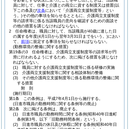
を必要とする状況に至ったことを申し出たときは、当該職
員に対して、仕事と介護との両立に資する制度又は措置
(以
下この条及び
次条
において「介護両立支援制度等」とい
う。)
その他の事項を知らせるとともに、介護両立支援制度
等の請求等に係る当該職員の意向を確認するための面談そ
の他の措置を講じなければならない。
2
任命権者は、職員に対して、当該職員が40歳に達した日
の属する年度
(4月1日から翌年3月31日までをいう。)
におい
て、
前項
に規定する事項を知らせなければならない。
(勤務環境の整備に関する措置)
第19条の3
任命権者は、介護両立支援制度等の請求等が円
滑に行われるようにするため、次に掲げる措置を講じなけ
ればならない。
(1)
職員に対する介護両立支援制度等に係る研修の実施
(2)
介護両立支援制度等に関する相談体制の整備
(3)
その他介護両立支援制度等に係る勤務環境の整備に関
する措置
附
則
(施行期日)
第1条
この条例は、平成7年4月1日から施行する。
(日進市職員の勤務時間に関する条例等の廃止)
第2条
次に掲げる条例は、廃止する。
(1)
日進市職員の勤務時間に関する条例
(昭和40年日進町
条例第3号。以下「旧勤務時間条例」という。)
(2)
日進市職員の休日及び休暇に関する条例
(昭和40年日