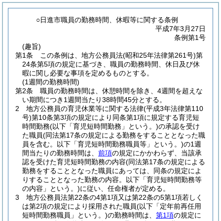
○日進市職員の勤務時間、休暇等に関する条例
平成7年3月27日
条例第1号
(趣旨)
第1条
この条例は、地方公務員法
(昭和25年法律第261号)
第
24条第5項の規定に基づき、職員の勤務時間、休日及び休
暇に関し必要な事項を定めるものとする。
(1週間の勤務時間)
第2条
職員の勤務時間は、休憩時間を除き、4週間を超えな
い期間につき1週間当たり38時間45分とする。
2
地方公務員の育児休業等に関する法律
(平成3年法律第110
号)
第10条第3項の規定により同条第1項に規定する育児短
時間勤務
(以下「育児短時間勤務」という。)
の承認を受け
た職員
(同法第17条の規定による勤務をすることとなった職
員を含む。以下「育児短時間勤務職員等」という。)
の1週
間当たりの勤務時間は、
前項
の規定にかかわらず、当該承
認を受けた育児短時間勤務の内容
(同法第17条の規定による
勤務をすることとなった職員にあっては、同条の規定によ
りすることとなった勤務の内容。以下「育児短時間勤務等
の内容」という。)
に従い、任命権者が定める。
3
地方公務員法第22条の4第1項又は第22条の5第1項若しく
は第2項の規定により採用された職員
(以下「定年前再任用
短時間勤務職員」という。)
の勤務時間は、
第1項
の規定に