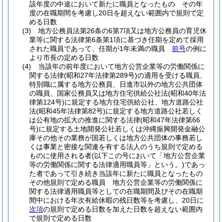
該年度の中途において新たに職員となったもの その年
度の在職期間を考慮し20日を超えない範囲内で規則で定
める日数
(3)
地方公務員法第26条の6第7項又は地方公務員の育児休
業等に関する法律第6条第1項に基づき任期を定めて採用
された職員であって、任期が1年未満の職員
前号
の例に
より市長の定める日数
(4)
当該年の前年度において地方公営企業等の労働関係に
関する法律
(昭和27年法律第289号)
の適用を受ける職員、
特別職に属する地方公務員、日進市以外の地方公共団体
の職員、国家公務員又は地方住宅供給公社法
(昭和40年法
律第124号)
に規定する地方住宅供給公社、地方道路公社
法
(昭和45年法律第82号)
に規定する地方道路公社若しく
は公有地の拡大の推進に関する法律
(昭和47年法律第66
号)
に規定する土地開発公社若しくは沖縄振興開発金融公
庫その他その業務が国若しくは地方公共団体の事務若し
くは事業と密接な関連を有する法人のうち規則で定める
ものに使用される者
(以下この号において「地方公営企業
等の労働関係に関する法律適用職員等」という。)
であっ
た者であって引き続き当該年に新たに職員となったもの
その他規則で定める職員 地方公営企業等の労働関係に
関する法律適用職員等としての在職期間及びその在職期
間中における年次有給休暇の残日数等を考慮し、20日に
次項
の規則で定める日数を加えた日数を超えない範囲内
で規則で定める日数