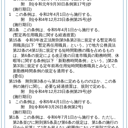
附
則
(令和元年9月30日
条例第17号)
抄
(施行期日)
1
この条例は、令和2年4月1日から施行する。
附
則
(令和4年12月23日
条例第25号)
抄
(施行期日)
第1条
この条例は、令和5年4月1日から施行する。
(暫定再任用職員に関する経過措置)
第15条
令和3年改正法附則第9条第2項に規定する暫定再任
用職員
(以下「暫定再任用職員」という。)
で地方公務員法
第22条の4第1項に規定する短時間勤務の職を占めるもの
は、第6条の規定による改正後の日進市職員の勤務時間、休
暇等に関する条例
(以下「新勤務時間条例」という。)
第2条
第3項に規定する定年前再任用短時間勤務職員とみなして、
新勤務時間条例の規定を適用する。
(委任)
第19条
附則第3条から第18条に定めるもののほか、この条
例の施行に関し、必要な経過措置は、規則で定める。
附
則
(令和4年12月23日
条例第29号)
抄
(施行期日)
1
この条例は、令和5年4月1日から施行する。
附
則
(令和6年3月26日
条例第2号)
(施行期日)
第1条
この条例は、令和6年7月1日から施行する。
ただし、
第2条並びに附則第5条及び第6条の規定は、第1条の施行の
日から起算して1年を超えない範囲内において規則で定める