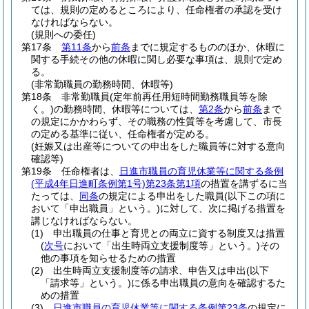
ては、規則の定めるところにより、任命権者の承認を受け
なければならない。
(規則への委任)
第17条
第11条
から
前条
までに規定するもののほか、休暇に
関する手続その他の休暇に関し必要な事項は、規則で定め
る。
(非常勤職員の勤務時間、休暇等)
第18条
非常勤職員
(定年前再任用短時間勤務職員等を除
く。)
の勤務時間、休暇等については、
第2条
から
前条
まで
の規定にかかわらず、その職務の性質等を考慮して、市長
の定める基準に従い、任命権者が定める。
(妊娠又は出産等についての申出をした職員等に対する意向
確認等)
第19条
任命権者は、
日進市職員の育児休業等に関する条例
(平成4年日進町条例第1号)
第23条第1項
の措置を講ずるに当
たっては、
同条
の規定による申出をした職員
(以下この項に
おいて「申出職員」という。)
に対して、次に掲げる措置を
講じなければならない。
(1)
申出職員の仕事と育児との両立に資する制度又は措置
(
次号
において「出生時両立支援制度等」という。)
その
他の事項を知らせるための措置
(2)
出生時両立支援制度等の請求、申告又は申出
(以下
「請求等」という。)
に係る申出職員の意向を確認するた
めの措置
(3)
日進市職員の育児休業等に関する条例第23条
の規定に