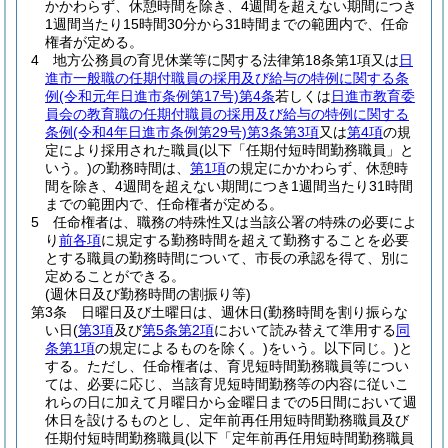
かかわらず、休憩時間を除き、4週間を超えない期間につき
1週間当たり15時間30分から31時間までの範囲内で、任命
権者が定める。
4
地方公務員の育児休業等に関する法律第18条第1項又は
日
進市一般職の任期付職員の採用及び給与の特例に関する条
例
(令和元年日進市条例第17号)
第4条
若しくは
日進市教育委
員会の教育職の任期付職員の採用及び給与の特例に関する
条例
(令和4年日進市条例第29号)
第3条第3項
又は
第4項
の規
定により採用された職員
(以下「任期付短時間勤務職員」と
いう。)
の勤務時間は、
第1項
の規定にかかわらず、休憩時
間を除き、4週間を超えない期間につき1週間当たり31時間
までの範囲内で、任命権者が定める。
5
任命権者は、職務の特殊性又は当該公署の特殊の必要によ
り
前各項
に規定する勤務時間を超えて勤務することを必要
とする職員の勤務時間について、市長の承認を得て、別に
定めることができる。
(週休日及び勤務時間の割振り等)
第3条
日曜日及び土曜日は、週休日
(勤務時間を割り振らな
い日
(
第3項
及び
第5条第2項
において読み替えて準用する
同
条第1項
の規定によるものを除く。)
をいう。以下同じ。)
と
する。
ただし、任命権者は、育児短時間勤務職員等につい
ては、必要に応じ、当該育児短時間勤務等の内容に従いこ
れらの日に加えて月曜日から金曜日までの5日間において週
休日を設けるものとし、定年前再任用短時間勤務職員及び
任期付短時間勤務職員
(以下「定年前再任用短時間勤務職員