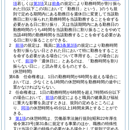
項
若しくは
第3項
又は
前条
の規定により勤務時間が割り振ら
れた日
(以下この項において「勤務日」という。)
のうち規
則で定める期間内にある勤務日を週休日に変更して当該勤
務日に割り振られた勤務時間を当該勤務することを命ずる
必要がある日に割り振り、又は当該期間内にある勤務日の
勤務時間のうち4時間を当該勤務日に割り振ることをやめて
当該4時間の勤務時間を当該勤務することを命ずる必要があ
る日に割り振ることができる。
2
前項
の規定は、職員に
第3条第3項
の規定により勤務時間
を割り振らない日とされた日において特に勤務をすること
を命ずる必要がある場合について準用する。
この場合にお
いて、
前項
中「週休日に」とあるのは、「勤務時間を割り
振らない日に」と読み替えるものとする。
(休憩時間)
第6条
任命権者は、1日の勤務時間が6時間を超える場合に
おいては、少なくとも1時間の休憩時間を勤務時間の途中に
置かなければならない。
2
任命権者は、1日の勤務時間が6時間を超え7時間45分以下
の場合において、
前項
の規定によると職員の健康及び福祉
に重大な影響を及ぼすときは、規則の定めるところによ
り、
同項
の休憩時間を45分以上1時間未満とすることがで
きる。
3
第1項
の休憩時間は、労働基準法施行規則
(昭和22年厚生
省令第23号)
第31条に規定する事業のほか、職務の特殊性
又は当該公署の特殊の必要がある場合として規則で定める