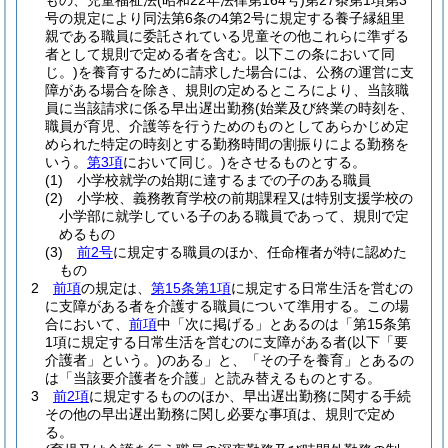
もの、児童福祉法
(昭和22年法律第164号)
第27条第1項第3
号の規定により同法第6条の4第2号に規定する養子縁組里
親である職員に委託されている児童その他これらに準ずる
者として規則で定める者を含む。以下この条において同
じ。)
を養育するために請求した場合には、公務の運営に支
障がある場合を除き、規則の定めるところにより、当該職
員に当該請求に係る早出遅出勤務
(始業及び終業の時刻を、
職員が育児、介護等を行うためのものとしてあらかじめ定
められた特定の時刻とする勤務時間の割振りによる勤務を
いう。
第3項
において同じ。)
をさせるものとする。
(1)
小学校就学の始期に達するまでの子のある職員
(2)
小学校、義務教育学校の前期課程又は特別支援学校の
小学部に就学している子のある職員であって、規則で定
めるもの
(3)
前2号
に規定する職員のほか、任命権者が特に認めた
もの
2
前項
の規定は、
第15条第1項
に規定する日常生活を営むの
に支障がある者を介護する職員について準用する。
この場
合において、
前項
中「次に掲げる」とあるのは「第15条第
1項に規定する日常生活を営むのに支障がある者
(以下「要
介護者」という。)
のある」と、「その子を養育」とあるの
は「当該要介護者を介護」と読み替えるものとする。
3
前2項
に規定するもののほか、早出遅出勤務に関する手続
その他の早出遅出勤務に関し必要な事項は、規則で定め
る。