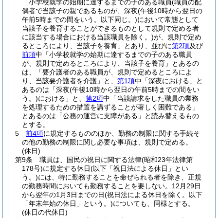
「小学校就学の始期に達するまでの子のある職員
(職員の配
偶者で当該子の親であるものが、深夜
(午後10時から翌日の
午前5時までの間をいう。以下同じ。)
において常態として
当該子を養育することができるものとして規則で定める者
に該当する場合における当該職員を除く。)
が、規則で定め
るところにより、当該子を養育」とあり、並びに
第2項
及び
前項
中「小学校就学の始期に達するまでの子のある職員
が、規則で定めるところにより、当該子を養育」とあるの
は、「要介護者のある職員が、規則で定めるところによ
り、当該要介護者を介護」と、
第1項
中「深夜における」と
あるのは「深夜
(午後10時から翌日の午前5時までの間をい
う。)
における」と、
第2項
中「当該請求をした職員の業務
を処理するための措置を講ずることが著しく困難である」
とあるのは「公務の運営に支障がある」と読み替えるもの
とする。
5
前4項
に規定するもののほか、勤務の制限に関する手続そ
の他の勤務の制限に関し必要な事項は、規則で定める。
(休日)
第9条
職員は、国民の祝日に関する法律
(昭和23年法律第
178号)
に規定する休日
(以下「祝日法による休日」とい
う。)
には、特に勤務することを命ぜられる者を除き、正規
の勤務時間においても勤務することを要しない。
12月29日
から翌年の1月3日までの日
(祝日法による休日を除く。以下
「年末年始の休日」という。)
についても、同様とする。
(休日の代休日)