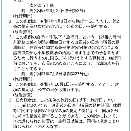
する。
〔次のよう〕略
附
則
(令和7年3月24日
条例第3号)
(施行期日)
1
この条例は、令和7年4月1日から施行する。
ただし、第2
条の規定及び次項の規定は、公布の日から施行する。
(経過措置)
2
この条例の施行の日
(以下「施行日」という。)
以後の時間
外勤務に係る制限の開始日とする改正後の日進市職員の勤
務時間、休暇等に関する条例第8条の4第2項の規定による
請求
(3歳から小学校就学の始期に達するまでの子を養育す
るために行うものに限る。)
を行おうとする職員は、施行日
前においても、市長の定めるところにより、当該請求を行
うことができる。
附
則
(令和7年7月3日
条例第27号)
抄
(施行期日)
1
この条例は、令和7年10月1日から施行する。
ただし、次
項の規定は、公布の日から施行する。
(経過措置)
2
任命権者は、この条例の施行の日
(以下「施行日」とい
う。)
前においても、改正後の日進市職員の勤務時間、休暇
等に関する条例第19条第2項の規定の例により、同項各号
に掲げる措置を講ずることができる。
この場合において、
その講じられた措置は、施行日以後は、同項の規定により
講じられたものとみなす。