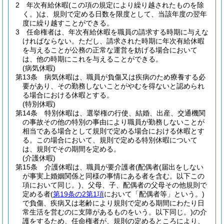
2
年次有給休暇
(この項の規定により繰り越されたものを除
く。)
は、規則で定める日数を限度として、当該年度の翌年
度に繰り越すことができる。
3
任命権者は、年次有給休暇を職員の請求する時期に与えな
ければならない。
ただし、請求された時期に年次有給休暇
を与えることが公務の正常な運営を妨げる場合において
は、他の時期にこれを与えることができる。
(病気休暇)
第13条
病気休暇は、職員が負傷又は疾病のため療養する必
要があり、その勤務しないことがやむを得ないと認められ
る場合における休暇とする。
(特別休暇)
第14条
特別休暇は、選挙権の行使、結婚、出産、交通機関
の事故その他の特別の事由により職員が勤務しないことが
相当である場合として規則で定める場合における休暇とす
る。
この場合において、規則で定める特別休暇について
は、規則でその期間を定める。
(介護休暇)
第15条
介護休暇は、職員が要介護者
(配偶者
(届出をしない
が事実上婚姻関係と同様の事情にある者を含む。以下この
項において同じ。)
、父母、子、配偶者の父母その他規則で
定める者
(
第19条の2第1項
において「配偶者等」という。)
で負傷、疾病又は老齢により規則で定める期間にわたり日
常生活を営むのに支障があるものをいう。以下同じ。)
の介
護をするため、任命権者が、規則の定めるところにより、