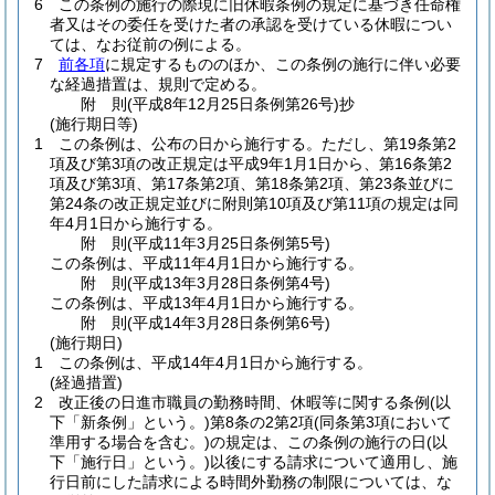
6
この条例の施行の際現に旧休暇条例の規定に基づき任命権
者又はその委任を受けた者の承認を受けている休暇につい
ては、なお従前の例による。
7
前各項
に規定するもののほか、この条例の施行に伴い必要
な経過措置は、規則で定める。
附
則
(平成8年12月25日
条例第26号)
抄
(施行期日等)
1
この条例は、公布の日から施行する。
ただし、第19条第2
項及び第3項の改正規定は平成9年1月1日から、第16条第2
項及び第3項、第17条第2項、第18条第2項、第23条並びに
第24条の改正規定並びに附則第10項及び第11項の規定は同
年4月1日から施行する。
附
則
(平成11年3月25日
条例第5号)
この条例は、平成11年4月1日から施行する。
附
則
(平成13年3月28日
条例第4号)
この条例は、平成13年4月1日から施行する。
附
則
(平成14年3月28日
条例第6号)
(施行期日)
1
この条例は、平成14年4月1日から施行する。
(経過措置)
2
改正後の日進市職員の勤務時間、休暇等に関する条例
(以
下「新条例」という。)
第8条の2第2項
(同条第3項において
準用する場合を含む。)
の規定は、この条例の施行の日
(以
下「施行日」という。)
以後にする請求について適用し、施
行日前にした請求による時間外勤務の制限については、な