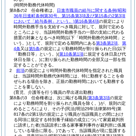
(時間外勤務代休時間)
第8条の2
任命権者は、
日進市職員の給与に関する条例
(昭和
36年日進町条例第30号。第15条第3項及び第15条の2第3項
において「給与条例」という。)
第16条第4項
の規定により
時間外勤務手当を支給すべき職員に対して、規則で定める
ところにより、当該時間外勤務手当の一部の支給に代わる
措置の対象となるべき時間
(以下「時間外勤務代休時間」と
いう。)
として、規則で定める期間内にある
第3条第2項
、
第
4条
又は
第5条
の規定により勤務時間が割り振られた日
(以下
「勤務日等」という。)
(
第10条第1項
に規定する休日及び代
休日を除く。)
に割り振られた勤務時間の全部又は一部を指
定することができる。
2
前項
の規定により時間外勤務代休時間を指定された職員
は、当該時間外勤務代休時間には、特に勤務することを命
ぜられる場合を除き、正規の勤務時間においても勤務する
ことを要しない。
(育児、介護等を行う職員の早出遅出勤務)
第8条の3
任命権者は、次に掲げる職員
(
第3条第3項
の規定
により勤務時間を割り振られた職員を除く。)
が、規則の定
めるところにより、その子
(民法
(明治29年法律第89号)
第
817条の2第1項の規定により職員が当該職員との間におけ
る同項に規定する特別養子縁組の成立について家庭裁判所
に請求した者
(当該請求に係る家事審判事件が裁判所に係属
している場合に限る。)
であって、当該職員が現に監護する