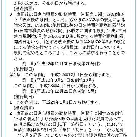
3項の規定は、公布の日から施行する。
(経過措置)
3
改正後の日進市職員の勤務時間、休暇等に関する条例
(以
下「改正後の条例」という。)
第8条の3第2項の規定による
請求又はこの条例の施行日以後の日を時間外勤務制限開始
日
(日進市職員の勤務時間、休暇等に関する規則
(平成7年日
進市規則第8号)
第9条の6第1項に規定する時間外勤務制限
開始日をいう。)
とする改正後の条例第8条の3第3項の規定
による請求を行おうとする職員は、施行日前においても、
規則で定めるところにより、これらの請求を行うことがで
きる。
附
則
(平成22年11月30日
条例第20号)
抄
(施行期日)
第1条
この条例は、平成22年12月1日から施行する。
附
則
(平成28年3月24日
条例第10号)
この条例は、平成28年4月1日から施行する。
附
則
(平成28年12月22日
条例第45号)
(施行期日)
1
この条例は、平成29年1月1日から施行する。
(経過措置)
2
改正前の日進市職員の勤務時間、休暇等に関する条例第
16条の規定により介護休暇の承認を受けた職員であって、
前項に掲げる施行の日
(以下「施行日」という。)
において
当該介護休暇の初日
(以下単に「初日」という。)
から起算
して6月を経過していないものの当該介護休暇に係る改正後