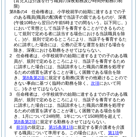
(育児又は介護を行う職員の深夜勤務及び時間外勤務の制
限)
第8条の4
任命権者は、小学校就学の始期に達するまでの子
のある職員
(職員の配偶者で当該子の親であるものが、深夜
(午後10時から翌日の午前5時までの間をいう。以下同じ。)
において常態として当該子を養育することができるものと
して規則で定める者に該当する場合における当該職員を除
く。)
が、規則で定めるところにより、当該子を養育するた
めに請求した場合には、公務の正常な運営を妨げる場合を
除き、深夜における勤務をさせてはならない。
2
任命権者は、小学校就学の始期に達するまでの子のある職
員が、規則で定めるところにより、当該子を養育するため
に請求した場合には、当該請求をした職員の業務を処理す
るための措置を講ずることが著しく困難である場合を除
き、
第8条第2項
に規定する勤務
(災害その他避けることので
きない事由に基づく臨時の勤務を除く。
次項
において同
じ。)
をさせてはならない。
3
任命権者は、小学校就学の始期に達するまでの子のある職
員が、規則で定めるところにより、当該子を養育するため
に請求した場合には、当該請求をした職員の業務を処理す
るための措置を講ずることが著しく困難である場合を除
き、1月について24時間、1年について150時間を超えて、
第8条第2項
に規定する勤務をさせてはならない。
4
前3項
の規定は、
第15条第1項
に規定する要介護者を介護
する職員について準用する。
この場合において、
第1項
中