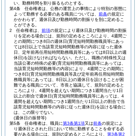
い、勤務時間を割り振るものとする。
第4条
任命権者は、公務の運営上の事情により特別の形態に
よって勤務する必要のある職員については、
前条
の規定に
かかわらず、週休日及び勤務時間の割振りを別に定めるこ
とができる。
2
任命権者は、
前項
の規定により週休日及び勤務時間の割振
りを定める場合には、規則の定めるところにより、4週間ご
との期間につき8日の週休日
(育児短時間勤務職員等にあっ
ては8日以上で当該育児短時間勤務等の内容に従った週休
日、定年前再任用短時間勤務職員等にあっては8日以上の週
休日)
を設けなければならない。
ただし、職務の特殊性又は
当該公署の特殊の必要
(育児短時間勤務職員等にあっては、
当該育児短時間勤務等の内容)
により、4週間ごとの期間に
つき8日
(育児短時間勤務職員等及び定年前再任用短時間勤
務職員等にあっては、8日以上)
の週休日を設けることが困
難である職員について、市長と協議して、規則の定めると
ころにより、4週間を超えない期間につき1週間当たり1日
以上の割合で週休日
(育児短時間勤務職員等にあっては、4
週間を超えない期間につき1週間当たり1日以上の割合で当
該育児短時間勤務等の内容に従った週休日)
を設ける場合に
は、この限りでない。
(週休日の振替等)
第5条
任命権者は、職員に
第3条第1項
又は
前条
の規定によ
り週休日とされた日において特に勤務することを命ずる必
要がある場合には、規則の定めるところにより、
第3条第2