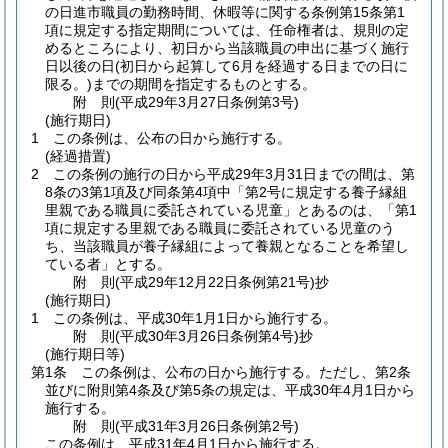
の日進市職員の勤務時間、休暇等に関する条例第15条第1
項に規定する指定期間については、任命権者は、規則の定
めるところにより、初日から当該職員の申出に基づく施行
日以後の日
(初日から起算して6月を経過する日までの日に
限る。)
までの期間を指定するものとする。
附
則
(平成29年3月27日
条例第3号)
(施行期日)
1
この条例は、公布の日から施行する。
(経過措置)
2
この条例の施行の日から平成29年3月31日までの間は、第
8条の3第1項及び同条第4項中「第2号に規定する養子縁組
里親である職員に委託されている児童」とあるのは、「第1
項に規定する里親である職員に委託されている児童のう
ち、当該職員が養子縁組によって養親となることを希望し
ている者」とする。
附
則
(平成29年12月22日
条例第21号)
抄
(施行期日)
1
この条例は、平成30年1月1日から施行する。
附
則
(平成30年3月26日
条例第4号)
抄
(施行期日等)
第1条
この条例は、公布の日から施行する。
ただし、第2条
並びに附則第4条及び第5条の規定は、平成30年4月1日から
施行する。
附
則
(平成31年3月26日
条例第2号)
この条例は、平成31年4月1日から施行する。