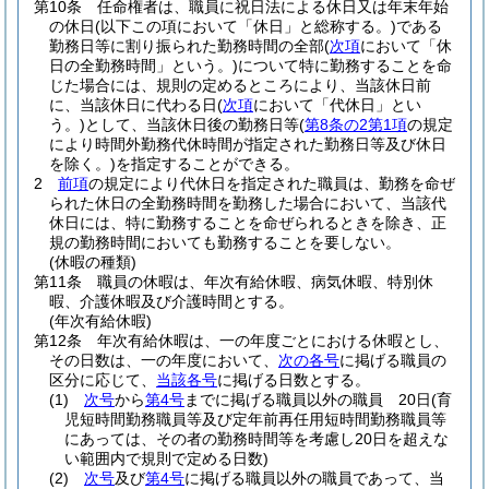
第10条
任命権者は、職員に祝日法による休日又は年末年始
の休日
(以下この項において「休日」と総称する。)
である
勤務日等に割り振られた勤務時間の全部
(
次項
において「休
日の全勤務時間」という。)
について特に勤務することを命
じた場合には、規則の定めるところにより、当該休日前
に、当該休日に代わる日
(
次項
において「代休日」とい
う。)
として、当該休日後の勤務日等
(
第8条の2第1項
の規定
により時間外勤務代休時間が指定された勤務日等及び休日
を除く。)
を指定することができる。
2
前項
の規定により代休日を指定された職員は、勤務を命ぜ
られた休日の全勤務時間を勤務した場合において、当該代
休日には、特に勤務することを命ぜられるときを除き、正
規の勤務時間においても勤務することを要しない。
(休暇の種類)
第11条
職員の休暇は、年次有給休暇、病気休暇、特別休
暇、介護休暇及び介護時間とする。
(年次有給休暇)
第12条
年次有給休暇は、一の年度ごとにおける休暇とし、
その日数は、一の年度において、
次の各号
に掲げる職員の
区分に応じて、
当該各号
に掲げる日数とする。
(1)
次号
から
第4号
までに掲げる職員以外の職員 20日
(育
児短時間勤務職員等及び定年前再任用短時間勤務職員等
にあっては、その者の勤務時間等を考慮し20日を超えな
い範囲内で規則で定める日数)
(2)
次号
及び
第4号
に掲げる職員以外の職員であって、当