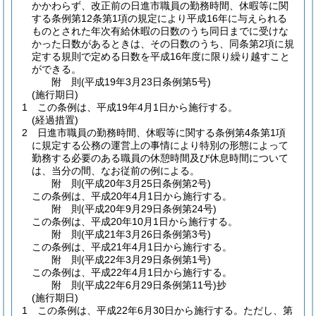
かかわらず、改正前の日進市職員の勤務時間、休暇等に関
する条例第12条第1項の規定により平成16年に与えられる
ものとされた年次有給休暇の日数のうち同日までに受けな
かった日数があるときは、その日数のうち、同条第2項に規
定する規則で定める日数を平成16年度に限り繰り越すこと
ができる。
附
則
(平成19年3月23日
条例第5号)
(施行期日)
1
この条例は、平成19年4月1日から施行する。
(経過措置)
2
日進市職員の勤務時間、休暇等に関する条例第4条第1項
に規定する公務の運営上の事情により特別の形態によって
勤務する必要のある職員の休憩時間及び休息時間について
は、当分の間、なお従前の例による。
附
則
(平成20年3月25日
条例第2号)
この条例は、平成20年4月1日から施行する。
附
則
(平成20年9月29日
条例第24号)
この条例は、平成20年10月1日から施行する。
附
則
(平成21年3月26日
条例第3号)
この条例は、平成21年4月1日から施行する。
附
則
(平成22年3月29日
条例第1号)
この条例は、平成22年4月1日から施行する。
附
則
(平成22年6月29日
条例第11号)
抄
(施行期日)
1
この条例は、平成22年6月30日から施行する。
ただし、第