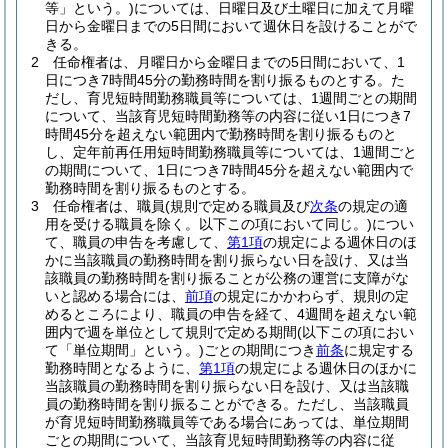
等」という。)
については、日曜日及び土曜日に加えて月曜
日から金曜日までの5日間において週休日を設けることがで
きる。
2
任命権者は、月曜日から金曜日までの5日間において、1
日につき7時間45分の勤務時間を割り振るものとする。
た
だし、育児短時間勤務職員等については、1週間ごとの期間
について、当該育児短時間勤務等の内容に従い1日につき7
時間45分を超えない範囲内で勤務時間を割り振るものと
し、定年前再任用短時間勤務職員等については、1週間ごと
の期間について、1日につき7時間45分を超えない範囲内で
勤務時間を割り振るものとする。
3
任命権者は、職員
(規則で定める職員及び
次条
の規定の適
用を受ける職員を除く。以下この項において同じ。)
につい
て、職員の申告を考慮して、
第1項
の規定による週休日のほ
かに当該職員の勤務時間を割り振らない日を設け、又は当
該職員の勤務時間を割り振ることが公務の運営に支障がな
いと認める場合には、
前項
の規定にかかわらず、規則の定
めるところにより、職員の申告を経て、4週間を超えない範
囲内で週を単位として規則で定める期間
(以下この項におい
て「単位期間」という。)
ごとの期間につき
前条
に規定する
勤務時間となるように、
第1項
の規定による週休日のほかに
当該職員の勤務時間を割り振らない日を設け、又は当該職
員の勤務時間を割り振ることができる。
ただし、当該職員
が育児短時間勤務職員等である場合にあっては、単位期間
ごとの期間について、当該育児短時間勤務等の内容に従