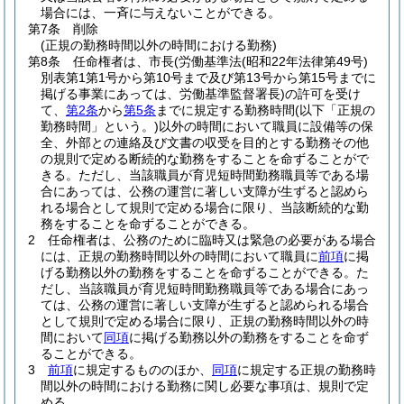
場合には、一斉に与えないことができる。
第7条
削除
(正規の勤務時間以外の時間における勤務)
第8条
任命権者は、市長
(労働基準法
(昭和22年法律第49号)
別表第1第1号から第10号まで及び第13号から第15号までに
掲げる事業にあっては、労働基準監督署長)
の許可を受け
て、
第2条
から
第5条
までに規定する勤務時間
(以下「正規の
勤務時間」という。)
以外の時間において職員に設備等の保
全、外部との連絡及び文書の収受を目的とする勤務その他
の規則で定める断続的な勤務をすることを命ずることがで
きる。
ただし、当該職員が育児短時間勤務職員等である場
合にあっては、公務の運営に著しい支障が生ずると認めら
れる場合として規則で定める場合に限り、当該断続的な勤
務をすることを命ずることができる。
2
任命権者は、公務のために臨時又は緊急の必要がある場合
には、正規の勤務時間以外の時間において職員に
前項
に掲
げる勤務以外の勤務をすることを命ずることができる。
た
だし、当該職員が育児短時間勤務職員等である場合にあっ
ては、公務の運営に著しい支障が生ずると認められる場合
として規則で定める場合に限り、正規の勤務時間以外の時
間において
同項
に掲げる勤務以外の勤務をすることを命ず
ることができる。
3
前項
に規定するもののほか、
同項
に規定する正規の勤務時
間以外の時間における勤務に関し必要な事項は、規則で定
める。