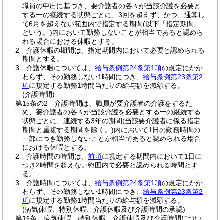
職員の申出に基づき、要介護者の各々が当該介護を必要と
する一の継続する状態ごとに、3回を超えず、かつ、通算し
て6月を超えない範囲内で指定する期間
(以下「指定期間」
という。)
内において勤務しないことが相当であると認めら
れる場合における休暇とする。
2
介護休暇の期間は、指定期間内において必要と認められる
期間とする。
3
介護休暇については、
給与条例第24条第1項
の規定にかか
わらず、その勤務しない1時間につき、
給与条例第23条第2
項
に規定する勤務1時間当たりの給与額を減額する。
(介護時間)
第15条の2
介護時間は、職員が要介護者の介護をするた
め、要介護者の各々が当該介護を必要とする一の継続する
状態ごとに、連続する3年の期間
(当該要介護者に係る指定
期間と重複する期間を除く。)
内において1日の勤務時間の
一部につき勤務しないことが相当であると認められる場合
における休暇とする。
2
介護時間の時間は、
前項
に規定する期間内において1日に
つき2時間を超えない範囲内で必要と認められる時間とす
る。
3
介護時間については、
給与条例第24条第1項
の規定にかか
わらず、その勤務しない1時間につき、
給与条例第23条第2
項
に規定する勤務1時間当たりの給与額を減額する。
(病気休暇、特別休暇、介護休暇及び介護時間の承認)
第16条
病気休暇、特別休暇、介護休暇及び介護時間につい