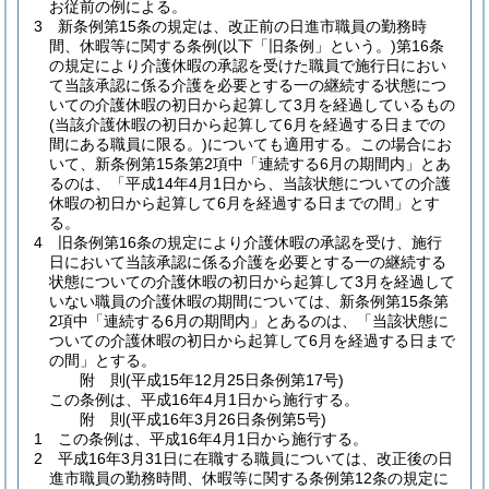
お従前の例による。
3
新条例第15条の規定は、改正前の日進市職員の勤務時
間、休暇等に関する条例
(以下「旧条例」という。)
第16条
の規定により介護休暇の承認を受けた職員で施行日におい
て当該承認に係る介護を必要とする一の継続する状態につ
いての介護休暇の初日から起算して3月を経過しているもの
(当該介護休暇の初日から起算して6月を経過する日までの
間にある職員に限る。)
についても適用する。
この場合にお
いて、新条例第15条第2項中「連続する6月の期間内」とあ
るのは、「平成14年4月1日から、当該状態についての介護
休暇の初日から起算して6月を経過する日までの間」とす
る。
4
旧条例第16条の規定により介護休暇の承認を受け、施行
日において当該承認に係る介護を必要とする一の継続する
状態についての介護休暇の初日から起算して3月を経過して
いない職員の介護休暇の期間については、新条例第15条第
2項中「連続する6月の期間内」とあるのは、「当該状態に
ついての介護休暇の初日から起算して6月を経過する日まで
の間」とする。
附
則
(平成15年12月25日
条例第17号)
この条例は、平成16年4月1日から施行する。
附
則
(平成16年3月26日
条例第5号)
1
この条例は、平成16年4月1日から施行する。
2
平成16年3月31日に在職する職員については、改正後の日
進市職員の勤務時間、休暇等に関する条例第12条の規定に