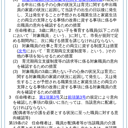
よる申出に係る子の心身の状況又は育児に関する申出職
員の家庭の状況に起因して当該子の出生の日以後に発生
し、又は発生することが予想される職業生活と家庭生活
との両立の支障となる事情の改善に資する事項に係る申
出職員の意向を確認するための措置
2
任命権者は、3歳に満たない子を養育する職員
(以下この項
において「対象職員」という。)
に対して、市長が規則で定
める期間内に、次に掲げる措置を講じなければならない。
(1)
対象職員の仕事と育児との両立に資する制度又は措置
(
次号
において「育児期両立支援制度等」という。)
その
他の事項を知らせるための措置
(2)
育児期両立支援制度等の請求等に係る対象職員の意向
を確認するための措置
(3)
対象職員の3歳に満たない子の心身の状況又は育児に
関する対象職員の家庭の状況に起因して発生し、又は発
生することが予想される職業生活と家庭生活との両立の
支障となる事情の改善に資する事項に係る対象職員の意
向を確認するための措置
3
任命権者は、
第1項第3号
又は
前項第3号
の規定により意向
を確認した事項の取扱いに当たっては、当該意向に配慮し
なければならない。
(配偶者等が介護を必要とする状況に至った職員に対する意
向確認等)
第19条の2
任命権者は、職員が配偶者等が当該職員の介護