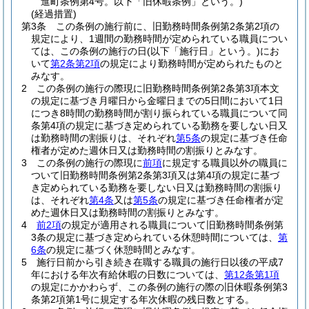
進町条例第4号。以下「旧休暇条例」という。)
(経過措置)
第3条
この条例の施行前に、旧勤務時間条例第2条第2項の
規定により、1週間の勤務時間が定められている職員につい
ては、この条例の施行の日
(以下「施行日」という。)
にお
いて
第2条第2項
の規定により勤務時間が定められたものと
みなす。
2
この条例の施行の際現に旧勤務時間条例第2条第3項本文
の規定に基づき月曜日から金曜日までの5日間において1日
につき8時間の勤務時間が割り振られている職員について同
条第4項の規定に基づき定められている勤務を要しない日又
は勤務時間の割振りは、それぞれ
第5条
の規定に基づき任命
権者が定めた週休日又は勤務時間の割振りとみなす。
3
この条例の施行の際現に
前項
に規定する職員以外の職員に
ついて旧勤務時間条例第2条第3項又は第4項の規定に基づ
き定められている勤務を要しない日又は勤務時間の割振り
は、それぞれ
第4条
又は
第5条
の規定に基づき任命権者が定
めた週休日又は勤務時間の割振りとみなす。
4
前2項
の規定が適用される職員について旧勤務時間条例第
3条の規定に基づき定められている休憩時間については、
第
6条
の規定に基づく休憩時間とみなす。
5
施行日前から引き続き在職する職員の施行日以後の平成7
年における年次有給休暇の日数については、
第12条第1項
の規定にかかわらず、この条例の施行の際の旧休暇条例第3
条第2項第1号に規定する年次休暇の残日数とする。