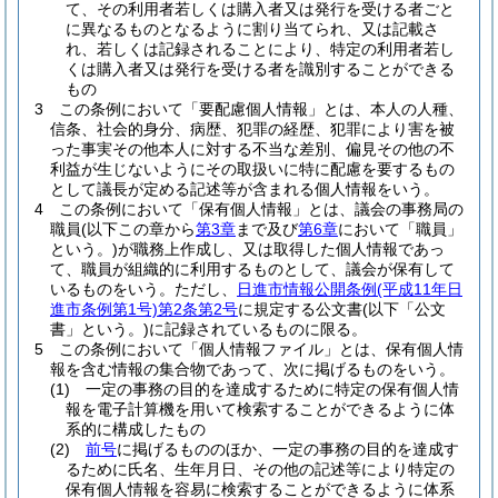
て、その利用者若しくは購入者又は発行を受ける者ごと
に異なるものとなるように割り当てられ、又は記載さ
れ、若しくは記録されることにより、特定の利用者若し
くは購入者又は発行を受ける者を識別することができる
もの
3
この条例において「要配慮個人情報」とは、本人の人種、
信条、社会的身分、病歴、犯罪の経歴、犯罪により害を被
った事実その他本人に対する不当な差別、偏見その他の不
利益が生じないようにその取扱いに特に配慮を要するもの
として議長が定める記述等が含まれる個人情報をいう。
4
この条例において「保有個人情報」とは、議会の事務局の
職員
(以下この章から
第3章
まで及び
第6章
において「職員」
という。)
が職務上作成し、又は取得した個人情報であっ
て、職員が組織的に利用するものとして、議会が保有して
いるものをいう。
ただし、
日進市情報公開条例
(平成11年日
進市条例第1号)
第2条第2号
に規定する公文書
(以下「公文
書」という。)
に記録されているものに限る。
5
この条例において「個人情報ファイル」とは、保有個人情
報を含む情報の集合物であって、次に掲げるものをいう。
(1)
一定の事務の目的を達成するために特定の保有個人情
報を電子計算機を用いて検索することができるように体
系的に構成したもの
(2)
前号
に掲げるもののほか、一定の事務の目的を達成す
るために氏名、生年月日、その他の記述等により特定の
保有個人情報を容易に検索することができるように体系