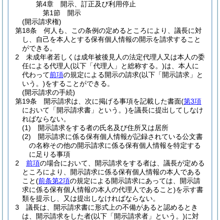
第4章
開示、訂正及び利用停止
第1節
開示
(開示請求権)
第18条
何人も、この条例の定めるところにより、議長に対
し、自己を本人とする保有個人情報の開示を請求すること
ができる。
2
未成年者若しくは成年被後見人の法定代理人又は本人の委
任による代理人
(以下「代理人」と総称する。)
は、本人に
代わって
前項
の規定による開示の請求
(以下「開示請求」と
いう。)
をすることができる。
(開示請求の手続)
第19条
開示請求は、次に掲げる事項を記載した書面
(
第3項
において「開示請求書」という。)
を議長に提出してしなけ
ればならない。
(1)
開示請求をする者の氏名及び住所又は居所
(2)
開示請求に係る保有個人情報が記録されている公文書
の名称その他の開示請求に係る保有個人情報を特定する
に足りる事項
2
前項
の場合において、開示請求をする者は、議長が定める
ところにより、開示請求に係る保有個人情報の本人である
こと
(
前条第2項
の規定による開示請求にあっては、開示請
求に係る保有個人情報の本人の代理人であること)
を示す書
類を提示し、又は提出しなければならない。
3
議長は、開示請求書に形式上の不備があると認めるとき
は、開示請求をした者
(以下「開示請求者」という。)
に対