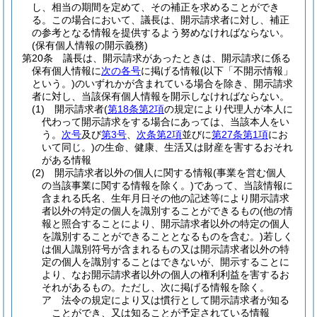
し、相当の期間を定めて、その補正を求めることができ
る。
この場合において、議長は、開示請求者に対し、補正
の参考となる情報を提供するよう努めなければならない。
(保有個人情報の開示義務)
第20条
議長は、開示請求があったときは、開示請求に係る
保有個人情報に
次の各号
に掲げる情報
(以下「不開示情報」
という。)
のいずれかが含まれている場合を除き、開示請求
者に対し、当該保有個人情報を開示しなければならない。
(1)
開示請求者
(
第18条第2項
の規定により代理人が本人に
代わって開示請求をする場合にあっては、当該本人をい
う。
次号
及び
第3号
、
次条第2項
並びに
第27条第1項
にお
いて同じ。)
の生命、健康、生活又は財産を害するおそれ
がある情報
(2)
開示請求者以外の個人に関する情報
(事業を営む個人
の当該事業に関する情報を除く。)
であって、当該情報に
含まれる氏名、生年月日その他の記述等により開示請求
者以外の特定の個人を識別することができるもの
(他の情
報と照合することにより、開示請求者以外の特定の個人
を識別することができることとなるものを含む。)
若しく
は個人識別符号が含まれるもの又は開示請求者以外の特
定の個人を識別することはできないが、開示することに
より、なお開示請求者以外の個人の権利利益を害するお
それがあるもの。
ただし、次に掲げる情報を除く。
ア
法令の規定により又は慣行として開示請求者が知る
ことができ、又は知ることが予定されている情報