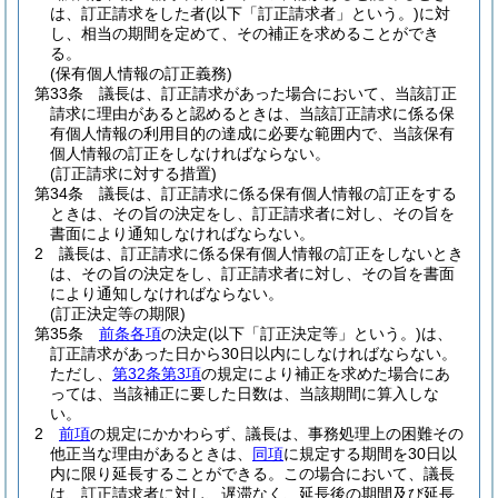
は、訂正請求をした者
(以下「訂正請求者」という。)
に対
し、相当の期間を定めて、その補正を求めることができ
る。
(保有個人情報の訂正義務)
第33条
議長は、訂正請求があった場合において、当該訂正
請求に理由があると認めるときは、当該訂正請求に係る保
有個人情報の利用目的の達成に必要な範囲内で、当該保有
個人情報の訂正をしなければならない。
(訂正請求に対する措置)
第34条
議長は、訂正請求に係る保有個人情報の訂正をする
ときは、その旨の決定をし、訂正請求者に対し、その旨を
書面により通知しなければならない。
2
議長は、訂正請求に係る保有個人情報の訂正をしないとき
は、その旨の決定をし、訂正請求者に対し、その旨を書面
により通知しなければならない。
(訂正決定等の期限)
第35条
前条各項
の決定
(以下「訂正決定等」という。)
は、
訂正請求があった日から30日以内にしなければならない。
ただし、
第32条第3項
の規定により補正を求めた場合にあ
っては、当該補正に要した日数は、当該期間に算入しな
い。
2
前項
の規定にかかわらず、議長は、事務処理上の困難その
他正当な理由があるときは、
同項
に規定する期間を30日以
内に限り延長することができる。
この場合において、議長
は、訂正請求者に対し、遅滞なく、延長後の期間及び延長