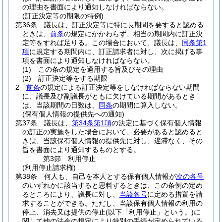
の理由を書面により通知しなければならない。
(訂正決定等の期限の特例)
第36条
議長は、訂正決定等に特に長期間を要すると認める
ときは、
前条
の規定にかかわらず、相当の期間内に訂正決
定等をすれば足りる。
この場合において、議長は、
同条第1
項
に規定する期間内に、訂正請求者に対し、次に掲げる事
項を書面により通知しなければならない。
(1)
この条の規定を適用する旨及びその理由
(2)
訂正決定等をする期限
2
前条
の規定による訂正決定等をしなければならない期間
に、議長及び副議長がともに欠けている期間があるとき
は、当該期間の日数は、
同条
の期間に算入しない。
(保有個人情報の提供先への通知)
第37条
議長は、
第34条第1項
の決定に基づく保有個人情報
の訂正の実施をした場合において、必要があると認めると
きは、当該保有個人情報の提供先に対し、遅滞なく、その
旨を書面により通知するものとする。
第3節
利用停止
(利用停止請求権)
第38条
何人も、自己を本人とする保有個人情報が
次の各号
のいずれかに該当すると思料するときは、この条例の定め
るところにより、議長に対し、
当該各号
に定める措置を請
求することができる。
ただし、当該保有個人情報の利用の
停止、消去又は提供の停止
(以下「利用停止」という。)
に
関して他の法令の規定により特別の手続が定められている