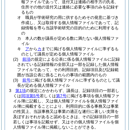
報ファイルであって、送付又は連絡の相手方の氏名、
住所その他の送付又は連絡に必要な事項のみを記録す
るもの
オ
職員が学術研究の用に供するためその発意に基づき
作成し、又は取得する個人情報ファイルであって、記
録情報を専ら当該学術研究の目的のために利用するも
の
カ
本人の数が議長が定める数に満たない個人情報ファ
イル
キ
ア
から
カ
までに掲げる個人情報ファイルに準ずるも
のとして議長が定める個人情報ファイル
(2)
前項
の規定による公表に係る個人情報ファイルに記録
されている記録情報の全部又は一部を記録した個人情報
ファイルであって、その利用目的、記録項目及び記録範
囲が当該公表に係るこれらの事項の範囲内のもの
(3)
前号
に掲げる個人情報ファイルに準ずるものとして議
長が定める個人情報ファイル
3
第1項
の規定にかかわらず、議長は、記録項目の一部若し
くは
同項第5号
若しくは
第7号
に掲げる事項を個人情報ファ
イル簿に記載し、又は個人情報ファイルを個人情報ファイ
ル簿に掲載することにより、利用目的に係る事務又は事業
の性質上、当該事務又は事業の適正な遂行に著しい支障を
及ぼすおそれがあると認めるときは、その記録項目の一部
若しくは事項を記載せず、又はその個人情報ファイルを個
人情報ファイル簿に掲載しないことができる。