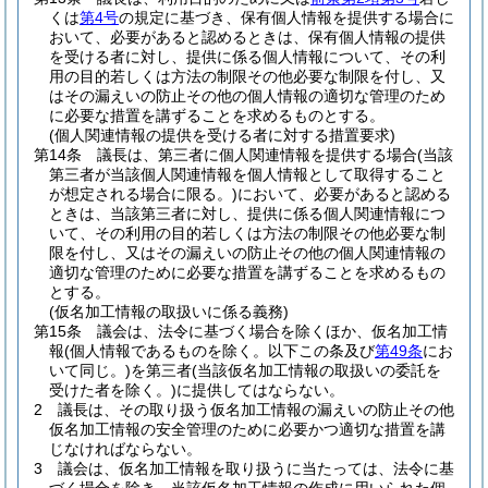
くは
第4号
の規定に基づき、保有個人情報を提供する場合に
おいて、必要があると認めるときは、保有個人情報の提供
を受ける者に対し、提供に係る個人情報について、その利
用の目的若しくは方法の制限その他必要な制限を付し、又
はその漏えいの防止その他の個人情報の適切な管理のため
に必要な措置を講ずることを求めるものとする。
(個人関連情報の提供を受ける者に対する措置要求)
第14条
議長は、第三者に個人関連情報を提供する場合
(当該
第三者が当該個人関連情報を個人情報として取得すること
が想定される場合に限る。)
において、必要があると認める
ときは、当該第三者に対し、提供に係る個人関連情報につ
いて、その利用の目的若しくは方法の制限その他必要な制
限を付し、又はその漏えいの防止その他の個人関連情報の
適切な管理のために必要な措置を講ずることを求めるもの
とする。
(仮名加工情報の取扱いに係る義務)
第15条
議会は、法令に基づく場合を除くほか、仮名加工情
報
(個人情報であるものを除く。以下この条及び
第49条
にお
いて同じ。)
を第三者
(当該仮名加工情報の取扱いの委託を
受けた者を除く。)
に提供してはならない。
2
議長は、その取り扱う仮名加工情報の漏えいの防止その他
仮名加工情報の安全管理のために必要かつ適切な措置を講
じなければならない。
3
議会は、仮名加工情報を取り扱うに当たっては、法令に基