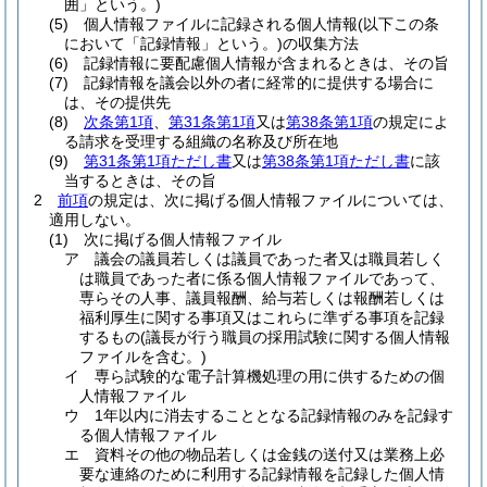
囲」という。)
(5)
個人情報ファイルに記録される個人情報
(以下この条
において「記録情報」という。)
の収集方法
(6)
記録情報に要配慮個人情報が含まれるときは、その旨
(7)
記録情報を議会以外の者に経常的に提供する場合に
は、その提供先
(8)
次条第1項
、
第31条第1項
又は
第38条第1項
の規定によ
る請求を受理する組織の名称及び所在地
(9)
第31条第1項ただし書
又は
第38条第1項ただし書
に該
当するときは、その旨
2
前項
の規定は、次に掲げる個人情報ファイルについては、
適用しない。
(1)
次に掲げる個人情報ファイル
ア
議会の議員若しくは議員であった者又は職員若しく
は職員であった者に係る個人情報ファイルであって、
専らその人事、議員報酬、給与若しくは報酬若しくは
福利厚生に関する事項又はこれらに準ずる事項を記録
するもの
(議長が行う職員の採用試験に関する個人情報
ファイルを含む。)
イ
専ら試験的な電子計算機処理の用に供するための個
人情報ファイル
ウ
1年以内に消去することとなる記録情報のみを記録す
る個人情報ファイル
エ
資料その他の物品若しくは金銭の送付又は業務上必
要な連絡のために利用する記録情報を記録した個人情