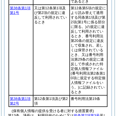
であるとき
第38条第1項
又は第12条第1項及
第12条第5項の規定に
第1号
び第2項の規定に違
より読み替えて適用
反して利用されてい
する同条第1項及び第
るとき
2項
(第1号に係る部分
に限る。)
の規定に違
反して利用されてい
るとき、番号利用法
第20条の規定に違反
して収集され、若し
くは保管されている
とき、又は番号利用
法第29条の規定に違
反して作成された特
定個人情報ファイル
(番号利用法第2条第1
0項に規定する特定個
人情報ファイルをい
う。)
に記録されてい
るとき
第38条第1項
第12条第1項及び第2
番号利用法第19条
第2号
項
(保有個人情報の提供を受ける者に対する措置要求)
第13条
議長は、利用目的のために又は
前条第2項第3号
若し