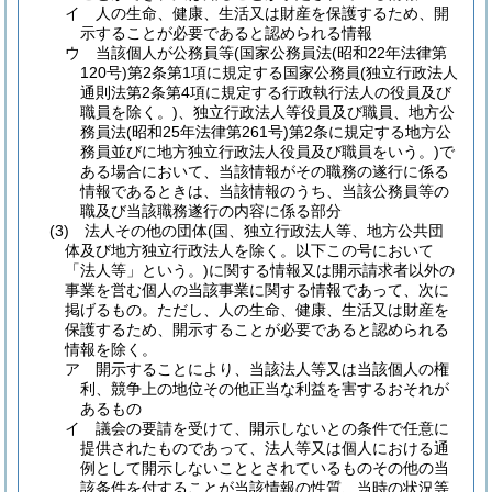
イ
人の生命、健康、生活又は財産を保護するため、開
示することが必要であると認められる情報
ウ
当該個人が公務員等
(国家公務員法
(昭和22年法律第
120号)
第2条第1項に規定する国家公務員
(独立行政法人
通則法第2条第4項に規定する行政執行法人の役員及び
職員を除く。)
、独立行政法人等役員及び職員、地方公
務員法
(昭和25年法律第261号)
第2条に規定する地方公
務員並びに地方独立行政法人役員及び職員をいう。)
で
ある場合において、当該情報がその職務の遂行に係る
情報であるときは、当該情報のうち、当該公務員等の
職及び当該職務遂行の内容に係る部分
(3)
法人その他の団体
(国、独立行政法人等、地方公共団
体及び地方独立行政法人を除く。以下この号において
「法人等」という。)
に関する情報又は開示請求者以外の
事業を営む個人の当該事業に関する情報であって、次に
掲げるもの。
ただし、人の生命、健康、生活又は財産を
保護するため、開示することが必要であると認められる
情報を除く。
ア
開示することにより、当該法人等又は当該個人の権
利、競争上の地位その他正当な利益を害するおそれが
あるもの
イ
議会の要請を受けて、開示しないとの条件で任意に
提供されたものであって、法人等又は個人における通
例として開示しないこととされているものその他の当
該条件を付することが当該情報の性質、当時の状況等