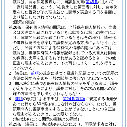
議長は、開示決定後直ちに、当該意見書
(
第45条
において
「反対意見書」という。)
を提出した第三者に対し、開示決
定をした旨及びその理由並びに開示を実施する日を書面に
より通知しなければならない。
(開示の実施)
第28条
保有個人情報の開示は、当該保有個人情報が、文書
又は図画に記録されているときは閲覧又は写しの交付によ
り、電磁的記録に記録されているときはその種別、情報化
の進展状況等を勘案して議長が定める方法により行う。
た
だし、閲覧の方法による保有個人情報の開示にあっては、
議長は、当該保有個人情報が記録されている文書又は図画
の保存に支障を生ずるおそれがあると認めるとき、その他
正当な理由があるときは、その写しにより、これを行うこ
とができる。
2
議長は、
前項
の規定に基づく電磁的記録についての開示の
方法に関する定めを一般の閲覧に供しなければならない。
3
開示決定に基づき保有個人情報の開示を受ける者は、議長
が定めるところにより、議長に対し、その求める開示の実
施の方法等を申し出なければならない。
4
前項
の規定による申出は、
第24条第1項
に規定する通知が
あった日から30日以内にしなければならない。
ただし、当
該期間内に当該申出をすることができないことにつき正当
な理由があるときは、この限りでない。
(他の法令による開示の実施との調整)
第29条
議長は、他の法令の規定により、開示請求者に対し