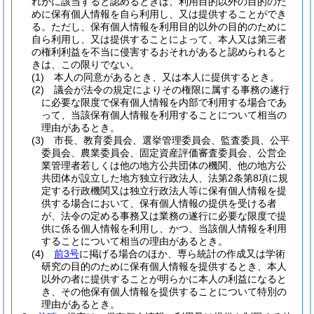
れかに該当すると認めるときは、利用目的以外の目的のた
めに保有個人情報を自ら利用し、又は提供することができ
る。
ただし、保有個人情報を利用目的以外の目的のために
自ら利用し、又は提供することによって、本人又は第三者
の権利利益を不当に侵害するおそれがあると認められると
きは、この限りでない。
(1)
本人の同意があるとき、又は本人に提供するとき。
(2)
議会が法令の規定によりその権限に属する事務の遂行
に必要な限度で保有個人情報を内部で利用する場合であ
って、当該保有個人情報を利用することについて相当の
理由があるとき。
(3)
市長、教育委員会、選挙管理委員会、監査委員、公平
委員会、農業委員会、固定資産評価審査委員会、公営企
業管理者若しくは他の地方公共団体の機関、他の地方公
共団体が設立した地方独立行政法人、法第2条第8項に規
定する行政機関又は独立行政法人等に保有個人情報を提
供する場合において、保有個人情報の提供を受ける者
が、法令の定める事務又は業務の遂行に必要な限度で提
供に係る個人情報を利用し、かつ、当該個人情報を利用
することについて相当の理由があるとき。
(4)
前3号
に掲げる場合のほか、専ら統計の作成又は学術
研究の目的のために保有個人情報を提供するとき、本人
以外の者に提供することが明らかに本人の利益になると
き、その他保有個人情報を提供することについて特別の
理由があるとき。