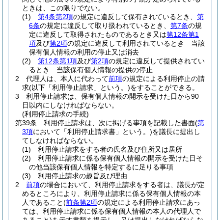
ときは、この限りでない。
(1)
第4条第2項
の規定に違反して保有されているとき、
第
6条
の規定に違反して取り扱われているとき、
第7条
の規
定に違反して取得されたものであるとき又は
第12条第1
項
及び
第2項
の規定に違反して利用されているとき 当該
保有個人情報の利用の停止又は消去
(2)
第12条第1項
及び
第2項
の規定に違反して提供されてい
るとき 当該保有個人情報の提供の停止
2
代理人は、本人に代わって
前項
の規定による利用停止の請
求
(以下「利用停止請求」という。)
をすることができる。
3
利用停止請求は、保有個人情報の開示を受けた日から90
日以内にしなければならない。
(利用停止請求の手続)
第39条
利用停止請求は、次に掲げる事項を記載した書面
(
第
3項
において「利用停止請求書」という。)
を議長に提出し
てしなければならない。
(1)
利用停止請求をする者の氏名及び住所又は居所
(2)
利用停止請求に係る保有個人情報の開示を受けた日そ
の他当該保有個人情報を特定するに足りる事項
(3)
利用停止請求の趣旨及び理由
2
前項
の場合において、利用停止請求をする者は、議長が定
めるところにより、利用停止請求に係る保有個人情報の本
人であること
(
前条第2項
の規定による利用停止請求にあっ
ては、利用停止請求に係る保有個人情報の本人の代理人で