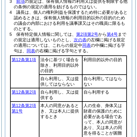
3
前項
の規定は、保有個人情報の利用又は提供を制限する他
の条例の規定の適用を妨げるものではない。
4
議長は、個人の権利利益を保護するため特に必要があると
認めるときは、保有個人情報の利用目的以外の目的のため
の議会の内部における利用を議事課又はその職員に限るも
のとする。
5
保有特定個人情報に関しては、
第2項第2号
から
第4号
まで
の規定は適用しないものとし、
次の表
の左欄に掲げる規定
の適用については、これらの規定中
同表
の中欄に掲げる字
句は、
同表
の右欄に掲げる字句とする。
第12条第1項
法令に基づく場合を
利用目的以外の目的
除き、利用目的以外
の目的
自ら利用し、又は提
自ら利用してはなら
供してはならない
ない
第12条第2項
自ら利用し、又は提
自ら利用する
供する
第12条第2項
本人の同意があると
人の生命、身体又は
第1号
き、又は本人に提供
財産の保護のために
するとき
必要がある場合であ
って、本人の同意が
あり、又は本人の同
意を得ることが困難