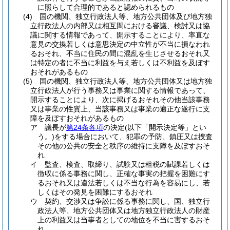
に照らして合理的であると認められるもの
(4)
国の機関、独立行政法人等、地方公共団体及び地方独
立行政法人の内部又は相互間における審議、検討又は協
議に関する情報であって、開示することにより、率直な
意見の交換若しくは意思決定の中立性が不当に損なわれ
るおそれ、不当に住民の間に混乱を生じさせるおそれ又
は特定の者に不当に利益を与え若しくは不利益を及ぼす
おそれがあるもの
(5)
国の機関、独立行政法人等、地方公共団体又は地方独
立行政法人が行う事務又は事業に関する情報であって、
開示することにより、次に掲げるおそれその他当該事務
又は事業の性質上、当該事務又は事業の適正な遂行に支
障を及ぼすおそれがあるもの
ア
議長が
第24条各項
の決定
(以下「開示決定等」とい
う。)
をする場合において、犯罪の予防、鎮圧又は捜査
その他の公共の安全と秩序の維持に支障を及ぼすおそ
れ
イ
監査、検査、取締り、試験又は租税の賦課若しくは
徴収に係る事務に関し、正確な事実の把握を困難にす
るおそれ又は違法若しくは不当な行為を容易にし、若
しくはその発見を困難にするおそれ
ウ
契約、交渉又は争訟に係る事務に関し、国、独立行
政法人等、地方公共団体又は地方独立行政法人の財産
上の利益又は当事者としての地位を不当に害するおそ
れ