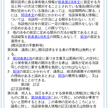
開示請求に係る保有個人情報が
前条第1項本文
に規定する方
法と同一の方法で開示することとされている場合
(開示の期
間が定められている場合にあっては、当該期間内に限る。)
には、
同項本文
の規定にかかわらず、当該保有個人情報に
ついては、当該同一の方法による開示を行わない。
ただ
し、当該他の法令の規定に一定の場合には開示をしない旨
の定めがあるときは、この限りでない。
2
他の法令の規定に定める開示の方法が縦覧であるときは、
当該縦覧を
前条第1項本文
の閲覧とみなして、
前項
の規定を
適用する。
(開示請求の手数料等)
第30条
議長に対し開示請求をする者の手数料は無料とす
る。
2
第28条第1項
の規定に基づき文書又は図画の写しの交付に
より保有個人情報の開示を受ける者は、議長が定める当該
写しの交付に要する費用を負担しなければならない。
3
前項
の規定にかかわらず、議長は、経済的困難その他特別
の理由があると認めるときは、
同項
の費用を減額し、又は
免除することができる。
第2節
訂正
(訂正請求権)
第31条
何人も、自己を本人とする保有個人情報
(次に掲げる
ものに限る。
第38条第1項
において同じ。)
の内容が事実で
ないと思料するときは、この条例の定めるところにより、
議長に対し、当該保有個人情報の訂正
(追加又は削除を含