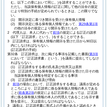
む。以下この章において同じ。)
を請求することができる。
ただし、当該保有個人情報の訂正に関して他の法令の規定
により特別の手続が定められているときは、この限りでな
い。
(1)
開示決定に基づき開示を受けた保有個人情報
(2)
開示決定に係る保有個人情報であって、
第29条第1項
の他の法令の規定により開示を受けたもの
2
代理人は、本人に代わって
前項
の規定による訂正の請求
(以下「訂正請求」という。)
をすることができる。
3
訂正請求は、保有個人情報の開示を受けた日から90日以
内にしなければならない。
(訂正請求の手続)
第32条
訂正請求は、次に掲げる事項を記載した書面
(
第3項
において「訂正請求書」という。)
を議長に提出してしなけ
ればならない。
(1)
訂正請求をする者の氏名及び住所又は居所
(2)
訂正請求に係る保有個人情報の開示を受けた日その他
当該保有個人情報を特定するに足りる事項
(3)
訂正請求の趣旨及び理由
2
前項
の場合において、訂正請求をする者は、議長が定める
ところにより、訂正請求に係る保有個人情報の本人である
こと
(
前条第2項
の規定による訂正請求にあっては、訂正請
求に係る保有個人情報の本人の代理人であること)
を示す書
類を提示し、又は提出しなければならない。
3
議長は、訂正請求書に形式上の不備があると認めるとき