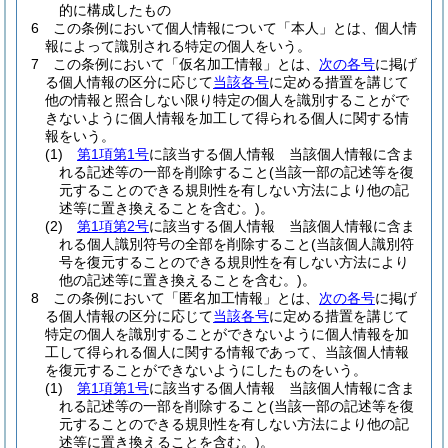
的に構成したもの
6
この条例において個人情報について「本人」とは、個人情
報によって識別される特定の個人をいう。
7
この条例において「仮名加工情報」とは、
次の各号
に掲げ
る個人情報の区分に応じて
当該各号
に定める措置を講じて
他の情報と照合しない限り特定の個人を識別することがで
きないように個人情報を加工して得られる個人に関する情
報をいう。
(1)
第1項第1号
に該当する個人情報 当該個人情報に含ま
れる記述等の一部を削除すること
(当該一部の記述等を復
元することのできる規則性を有しない方法により他の記
述等に置き換えることを含む。)
。
(2)
第1項第2号
に該当する個人情報 当該個人情報に含ま
れる個人識別符号の全部を削除すること
(当該個人識別符
号を復元することのできる規則性を有しない方法により
他の記述等に置き換えることを含む。)
。
8
この条例において「匿名加工情報」とは、
次の各号
に掲げ
る個人情報の区分に応じて
当該各号
に定める措置を講じて
特定の個人を識別することができないように個人情報を加
工して得られる個人に関する情報であって、当該個人情報
を復元することができないようにしたものをいう。
(1)
第1項第1号
に該当する個人情報 当該個人情報に含ま
れる記述等の一部を削除すること
(当該一部の記述等を復
元することのできる規則性を有しない方法により他の記
述等に置き換えることを含む。)
。