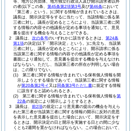
等、地方公共団体、地方独立行政法人及び開示請求者以外
の者
(以下この条、
第45条第2項第3号
及び
第46条
において
「第三者」という。)
に関する情報が含まれているときは、
議長は、開示決定等をするに当たって、当該情報に係る第
三者に対し、議長が定めるところにより、当該第三者に関
する情報の内容その他議長が定める事項を通知して、意見
書を提出する機会を与えることができる。
2
議長は、
次の各号
のいずれかに該当するときは、
第24条
第1項
の決定
(以下「開示決定」という。)
に先立ち、当該第
三者に対し、議長が定めるところにより、開示請求に係る
当該第三者に関する情報の内容その他議長が定める事項を
書面により通知して、意見書を提出する機会を与えなけれ
ばならない。
ただし、当該第三者の所在が判明しない場合
は、この限りでない。
(1)
第三者に関する情報が含まれている保有個人情報を開
示しようとする場合であって、当該第三者に関する情報
が
第20条第2号イ
又は
同条第3号ただし書
に規定する情報
に該当すると認められるとき。
(2)
第三者に関する情報が含まれている保有個人情報を
第
22条
の規定により開示しようとするとき。
3
議長は、
前2項
の規定により意見書の提出の機会を与えら
れた第三者が当該第三者に関する情報の開示に反対の意思
を表示した意見書を提出した場合において、開示決定をす
るときは、開示決定の日と開示を実施する日との間に少な
くとも2週間を置かなければならない。
この場合において、