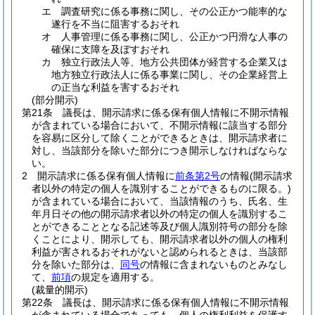
エ
調査研究に係る事務に関し、その公正かつ能率的な
遂行を不当に阻害するおそれ
オ
人事管理に係る事務に関し、公正かつ円滑な人事の
確保に支障を及ぼすおそれ
カ
独立行政法人等、地方公共団体が経営する企業又は
地方独立行政法人に係る事業に関し、その企業経営上
の正当な利益を害するおそれ
(部分開示)
第21条
議長は、開示請求に係る保有個人情報に不開示情報
が含まれている場合において、不開示情報に該当する部分
を容易に区分して除くことができるときは、開示請求者に
対し、当該部分を除いた部分につき開示しなければならな
い。
2
開示請求に係る保有個人情報に
前条第2号
の情報
(開示請求
者以外の特定の個人を識別することができるものに限る。)
が含まれている場合において、当該情報のうち、氏名、生
年月日その他の開示請求者以外の特定の個人を識別するこ
とができることとなる記述等及び個人識別符号の部分を除
くことにより、開示しても、開示請求者以外の個人の権利
利益が害されるおそれがないと認められるときは、当該部
分を除いた部分は、
同号
の情報に含まれないものとみなし
て、
前項
の規定を適用する。
(裁量的開示)
第22条
議長は、開示請求に係る保有個人情報に不開示情報