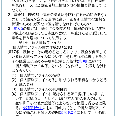
43条第1項の規定により行われた加工の方法に関する情報
を取得し、又は当該匿名加工情報を他の情報と照合しては
ならない。
2
議会は、匿名加工情報の漏えいを防止するために必要なも
のとして議長が定める基準に従い、匿名加工情報の適切な
管理のために必要な措置を講じなければならない。
3
前2項
の規定は、議会に係る匿名加工情報の取扱いの委託
(2以上の段階にわたる委託を含む。)
を受けた者が受託した
業務を行う場合について準用する。
第3章
個人情報ファイル
(個人情報ファイル簿の作成及び公表)
第17条
議長は、その定めるところにより、議会が保有して
いる個人情報ファイルについて、それぞれ次に掲げる事項
その他議長が定める事項を記載した帳簿
(
第3項
において
「個人情報ファイル簿」という。)
を作成し、公表しなけれ
ばならない。
(1)
個人情報ファイルの名称
(2)
個人情報ファイルが利用に供される事務をつかさどる
組織の名称
(3)
個人情報ファイルの利用目的
(4)
個人情報ファイルに記録される項目
(以下この条にお
いて「記録項目」という。)
及び本人
(他の個人の氏名、
生年月日その他の記述等によらないで検索し得る者に限
る。
次項第1号カ
において同じ。)
として個人情報ファイ
ルに記録される個人の範囲
(
次項第2号
において「記録範