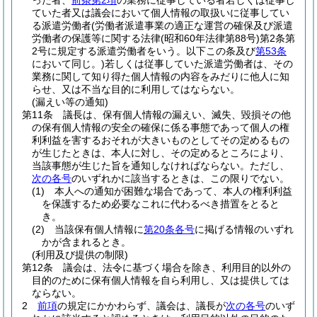
った者、
前条第2項
の業務に従事している者若しくは従事し
ていた者又は議会において個人情報の取扱いに従事してい
る派遣労働者
(労働者派遣事業の適正な運営の確保及び派遣
労働者の保護等に関する法律
(昭和60年法律第88号)
第2条第
2号に規定する派遣労働者をいう。以下この条及び
第53条
において同じ。)
若しくは従事していた派遣労働者は、その
業務に関して知り得た個人情報の内容をみだりに他人に知
らせ、又は不当な目的に利用してはならない。
(漏えい等の通知)
第11条
議長は、保有個人情報の漏えい、滅失、毀損その他
の保有個人情報の安全の確保に係る事態であって個人の権
利利益を害するおそれが大きいものとしてその定めるもの
が生じたときは、本人に対し、その定めるところにより、
当該事態が生じた旨を通知しなければならない。
ただし、
次の各号
のいずれかに該当するときは、この限りでない。
(1)
本人への通知が困難な場合であって、本人の権利利益
を保護するため必要なこれに代わるべき措置をとると
き。
(2)
当該保有個人情報に
第20条各号
に掲げる情報のいずれ
かが含まれるとき。
(利用及び提供の制限)
第12条
議会は、法令に基づく場合を除き、利用目的以外の
目的のために保有個人情報を自ら利用し、又は提供しては
ならない。
2
前項
の規定にかかわらず、議会は、議長が
次の各号
のいず