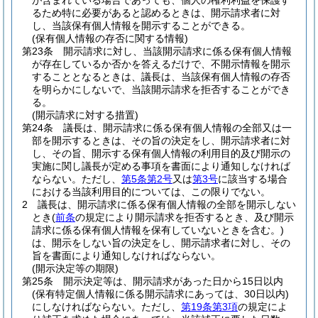
が含まれている場合であっても、個人の権利利益を保護す
るため特に必要があると認めるときは、開示請求者に対
し、当該保有個人情報を開示することができる。
(保有個人情報の存否に関する情報)
第23条
開示請求に対し、当該開示請求に係る保有個人情報
が存在しているか否かを答えるだけで、不開示情報を開示
することとなるときは、議長は、当該保有個人情報の存否
を明らかにしないで、当該開示請求を拒否することができ
る。
(開示請求に対する措置)
第24条
議長は、開示請求に係る保有個人情報の全部又は一
部を開示するときは、その旨の決定をし、開示請求者に対
し、その旨、開示する保有個人情報の利用目的及び開示の
実施に関し議長が定める事項を書面により通知しなければ
ならない。
ただし、
第5条第2号
又は
第3号
に該当する場合
における当該利用目的については、この限りでない。
2
議長は、開示請求に係る保有個人情報の全部を開示しない
とき
(
前条
の規定により開示請求を拒否するとき、及び開示
請求に係る保有個人情報を保有していないときを含む。)
は、開示をしない旨の決定をし、開示請求者に対し、その
旨を書面により通知しなければならない。
(開示決定等の期限)
第25条
開示決定等は、開示請求があった日から15日以内
(保有特定個人情報に係る開示請求にあっては、30日以内)
にしなければならない。
ただし、
第19条第3項
の規定によ