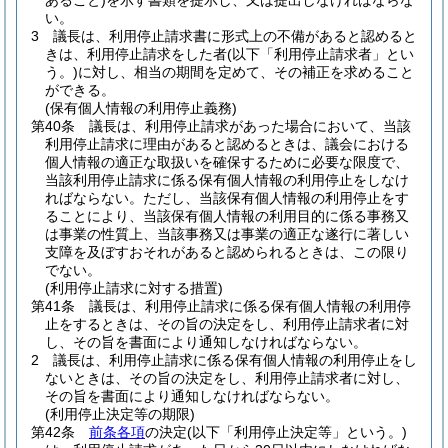
あること)
を示す書類を提示し、又は提出しなければならな
い。
3
議長は、利用停止請求書に形式上の不備があると認めると
きは、利用停止請求をした者
(以下「利用停止請求者」とい
う。)
に対し、相当の期間を定めて、その補正を求めること
ができる。
(保有個人情報の利用停止義務)
第40条
議長は、利用停止請求があった場合において、当該
利用停止請求に理由があると認めるときは、議会における
個人情報の適正な取扱いを確保するために必要な限度で、
当該利用停止請求に係る保有個人情報の利用停止をしなけ
ればならない。
ただし、当該保有個人情報の利用停止をす
ることにより、当該保有個人情報の利用目的に係る事務又
は事業の性質上、当該事務又は事業の適正な遂行に著しい
支障を及ぼすおそれがあると認められるときは、この限り
でない。
(利用停止請求に対する措置)
第41条
議長は、利用停止請求に係る保有個人情報の利用停
止をするときは、その旨の決定をし、利用停止請求者に対
し、その旨を書面により通知しなければならない。
2
議長は、利用停止請求に係る保有個人情報の利用停止をし
ないときは、その旨の決定をし、利用停止請求者に対し、
その旨を書面により通知しなければならない。
(利用停止決定等の期限)
第42条
前条各項
の決定
(以下「利用停止決定等」という。)