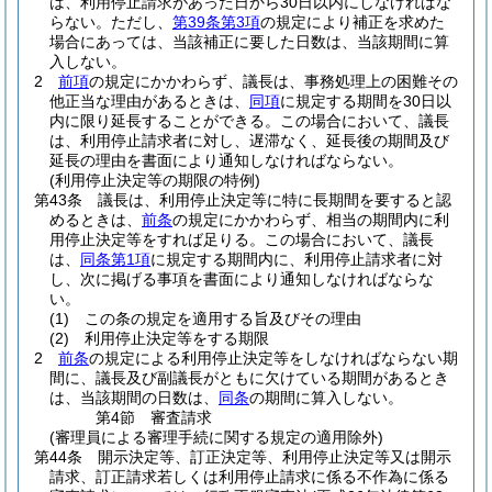
は、利用停止請求があった日から30日以内にしなければな
らない。
ただし、
第39条第3項
の規定により補正を求めた
場合にあっては、当該補正に要した日数は、当該期間に算
入しない。
2
前項
の規定にかかわらず、議長は、事務処理上の困難その
他正当な理由があるときは、
同項
に規定する期間を30日以
内に限り延長することができる。
この場合において、議長
は、利用停止請求者に対し、遅滞なく、延長後の期間及び
延長の理由を書面により通知しなければならない。
(利用停止決定等の期限の特例)
第43条
議長は、利用停止決定等に特に長期間を要すると認
めるときは、
前条
の規定にかかわらず、相当の期間内に利
用停止決定等をすれば足りる。
この場合において、議長
は、
同条第1項
に規定する期間内に、利用停止請求者に対
し、次に掲げる事項を書面により通知しなければならな
い。
(1)
この条の規定を適用する旨及びその理由
(2)
利用停止決定等をする期限
2
前条
の規定による利用停止決定等をしなければならない期
間に、議長及び副議長がともに欠けている期間があるとき
は、当該期間の日数は、
同条
の期間に算入しない。
第4節
審査請求
(審理員による審理手続に関する規定の適用除外)
第44条
開示決定等、訂正決定等、利用停止決定等又は開示
請求、訂正請求若しくは利用停止請求に係る不作為に係る