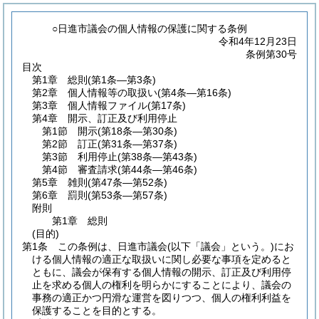
○日進市議会の個人情報の保護に関する条例
令和4年12月23日
条例第30号
目次
第1章
総則
(第1条―第3条)
第2章
個人情報等の取扱い
(第4条―第16条)
第3章
個人情報ファイル
(第17条)
第4章
開示、訂正及び利用停止
第1節
開示
(第18条―第30条)
第2節
訂正
(第31条―第37条)
第3節
利用停止
(第38条―第43条)
第4節
審査請求
(第44条―第46条)
第5章
雑則
(第47条―第52条)
第6章
罰則
(第53条―第57条)
附則
第1章
総則
(目的)
第1条
この条例は、日進市議会
(以下「議会」という。)
にお
ける個人情報の適正な取扱いに関し必要な事項を定めると
ともに、議会が保有する個人情報の開示、訂正及び利用停
止を求める個人の権利を明らかにすることにより、議会の
事務の適正かつ円滑な運営を図りつつ、個人の権利利益を
保護することを目的とする。