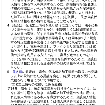
づく場合を除き、当該仮名加工情報の作成に用いられた個
人情報に係る本人を識別するために、削除情報等
(仮名加工
情報の作成に用いられた個人情報から削除された記述等及
び個人識別符号並びに法第41条第1項の規定により行われ
た加工の方法に関する情報をいう。)
を取得し、又は当該仮
名加工情報を他の情報と照合してはならない。
4
議会は、仮名加工情報を取り扱うに当たっては、法令に基
づく場合を除き、電話をかけ、郵便若しくは民間事業者に
よる信書の送達に関する法律
(平成14年法律第99号)
第2条第
6項に規定する一般信書便事業者若しくは同条第9項に規定
する特定信書便事業者による同条第2項に規定する信書便に
より送付し、電報を送達し、ファクシミリ装置若しくは電
磁的方法
(電子情報処理組織を使用する方法その他の情報通
信の技術を利用する方法であって議長が定めるものをい
う。)
を用いて送信し、又は住居を訪問するために、当該仮
名加工情報に含まれる連絡先その他の情報を利用してはな
らない。
5
前各項
の規定は、議会に係る仮名加工情報の取扱いの委託
(2以上の段階にわたる委託を含む。)
を受けた者が受託した
業務を行う場合について準用する。
(匿名加工情報の取扱いに係る義務)
第16条
議会は、匿名加工情報を取り扱うに当たっては、法
令に基づく場合を除き、当該匿名加工情報の作成に用いら
れた個人情報に係る本人を識別するために、当該個人情報
から削除された記述等若しくは個人識別符号若しくは法第