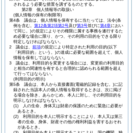
されるよう必要な措置を講ずるものとする。
第2章
個人情報等の取扱い
(個人情報の保有の制限等)
第4条
議会は、個人情報を保有するに当たっては、法令
(条
例を含む。
第12条第2項第2号
及び
第3号
並びに
第4章
におい
て同じ。)
の規定によりその権限に属する事務を遂行するた
め必要な場合に限り、かつ、その利用の目的をできる限り
特定しなければならない。
2
議会は、
前項
の規定により特定された利用の目的
(以下
「利用目的」という。)
の達成に必要な範囲を超えて、個人
情報を保有してはならない。
3
議会は、利用目的を変更する場合には、変更前の利用目的
と相当の関連性を有すると合理的に認められる範囲を超え
て行ってはならない。
(利用目的の明示)
第5条
議会は、本人から直接書面
(電磁的記録を含む。)
に記
録された当該本人の個人情報を取得するときは、次に掲げ
る場合を除き、あらかじめ、本人に対し、その利用目的を
明示しなければならない。
(1)
人の生命、身体又は財産の保護のために緊急に必要が
あるとき。
(2)
利用目的を本人に明示することにより、本人又は第三
者の生命、身体、財産その他の権利利益を害するおそれ
があるとき。
(3)
利用目的を本人に明示することにより、国の機関、独