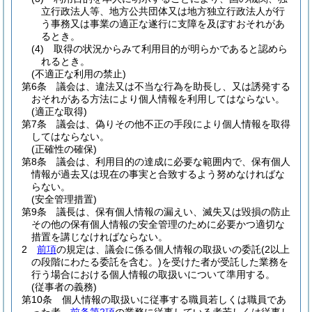
立行政法人等、地方公共団体又は地方独立行政法人が行
う事務又は事業の適正な遂行に支障を及ぼすおそれがあ
るとき。
(4)
取得の状況からみて利用目的が明らかであると認めら
れるとき。
(不適正な利用の禁止)
第6条
議会は、違法又は不当な行為を助長し、又は誘発する
おそれがある方法により個人情報を利用してはならない。
(適正な取得)
第7条
議会は、偽りその他不正の手段により個人情報を取得
してはならない。
(正確性の確保)
第8条
議会は、利用目的の達成に必要な範囲内で、保有個人
情報が過去又は現在の事実と合致するよう努めなければな
らない。
(安全管理措置)
第9条
議長は、保有個人情報の漏えい、滅失又は毀損の防止
その他の保有個人情報の安全管理のために必要かつ適切な
措置を講じなければならない。
2
前項
の規定は、議会に係る個人情報の取扱いの委託
(2以上
の段階にわたる委託を含む。)
を受けた者が受託した業務を
行う場合における個人情報の取扱いについて準用する。
(従事者の義務)
第10条
個人情報の取扱いに従事する職員若しくは職員であ