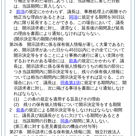
り補正を求めた場合にあっては、当該補正に要した日数
は、当該期間に算入しない。
2
前項
の規定にかかわらず、議長は、事務処理上の困難その
他正当な理由があるときは、
同項
に規定する期間を30日以
内に限り延長することができる。
この場合において、議長
は、開示請求者に対し、遅滞なく、延長後の期間及び延長
の理由を書面により通知しなければならない。
(開示決定等の期限の特例)
第26条
開示請求に係る保有個人情報が著しく大量であるた
め、開示請求があった日から45日以内にその全てについて
開示決定等をすることにより事務の遂行に著しい支障が生
ずるおそれがある場合には、
前条
の規定にかかわらず、議
長は、開示請求に係る保有個人情報のうちの相当の部分に
つき当該期間内に開示決定等をし、残りの保有個人情報に
ついては相当の期間内に開示決定等をすれば足りる。
この
場合において、議長は、
同条第1項
に規定する期間内に、開
示請求者に対し、次に掲げる事項を書面により通知しなけ
ればならない。
(1)
この条の規定を適用する旨及びその理由
(2)
残りの保有個人情報について開示決定等をする期限
2
前条
の規定による開示決定等をしなければならない期間
に、議長及び副議長がともに欠けている期間があるとき
は、当該期間の日数は、
同条
の期間に算入しない。
(第三者に対する意見書提出の機会の付与等)
第27条
開示請求に係る保有個人情報に国、独立行政法人