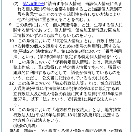
(2)
第1項第2号
に該当する個人情報 当該個人情報に含ま
れる個人識別符号の全部を削除すること
(当該個人識別符
号を復元することのできる規則性を有しない方法により
他の記述等に置き換えることを含む。)
。
9
この条例において「個人関連情報」とは、生存する個人に
関する情報であって、個人情報、仮名加工情報及び匿名加
工情報のいずれにも該当しないものをいう。
10
この条例において「特定個人情報」とは、行政手続にお
ける特定の個人を識別するための番号の利用等に関する法
律
(平成25年法律第27号。第12条第5項において「番号利用
法」という。)
第2条第9項に規定する特定個人情報をいう。
11
この条例において「保有特定個人情報」とは、職員が職
務上作成し、又は取得した特定個人情報であって、職員が
組織的に利用するものとして、議会が保有しているものを
いう。
ただし、公文書に記録されているものに限る。
12
この条例において「独立行政法人等」とは、独立行政法
人通則法
(平成11年法律第103号)
第2条第1項に規定する独
立行政法人及び個人情報の保護に関する法律
(平成15年法律
第57号。以下「法」という。)
別表第1に掲げる法人をい
う。
13
この条例において「地方独立行政法人」とは、地方独立
行政法人法
(平成15年法律第118号)
第2条第1項に規定する
地方独立行政法人をいう。
(議会の責務)
第3条
議会は、その保有する個人情報の適正な取扱いが確保