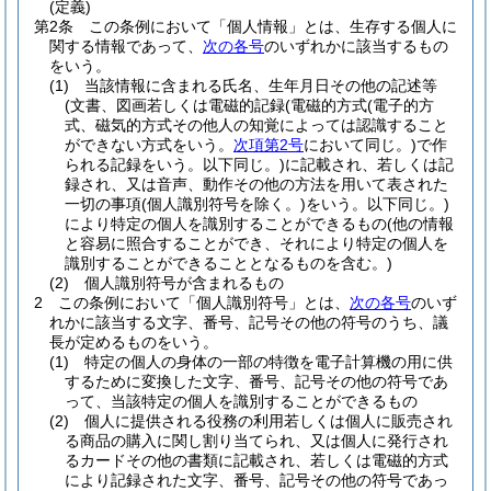
(定義)
第2条
この条例において「個人情報」とは、生存する個人に
関する情報であって、
次の各号
のいずれかに該当するもの
をいう。
(1)
当該情報に含まれる氏名、生年月日その他の記述等
(文書、図画若しくは電磁的記録
(電磁的方式
(電子的方
式、磁気的方式その他人の知覚によっては認識すること
ができない方式をいう。
次項第2号
において同じ。)
で作
られる記録をいう。以下同じ。)
に記載され、若しくは記
録され、又は音声、動作その他の方法を用いて表された
一切の事項
(個人識別符号を除く。)
をいう。以下同じ。)
により特定の個人を識別することができるもの
(他の情報
と容易に照合することができ、それにより特定の個人を
識別することができることとなるものを含む。)
(2)
個人識別符号が含まれるもの
2
この条例において「個人識別符号」とは、
次の各号
のいず
れかに該当する文字、番号、記号その他の符号のうち、議
長が定めるものをいう。
(1)
特定の個人の身体の一部の特徴を電子計算機の用に供
するために変換した文字、番号、記号その他の符号であ
って、当該特定の個人を識別することができるもの
(2)
個人に提供される役務の利用若しくは個人に販売され
る商品の購入に関し割り当てられ、又は個人に発行され
るカードその他の書類に記載され、若しくは電磁的方式
により記録された文字、番号、記号その他の符号であっ