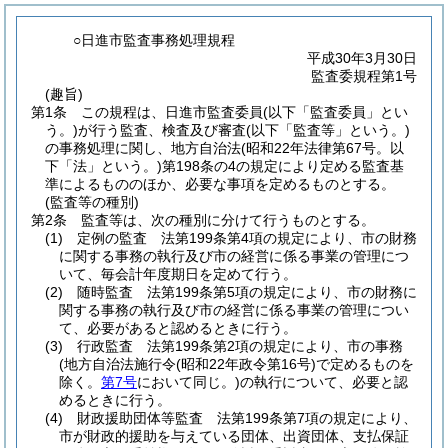
○日進市監査事務処理規程
平成30年3月30日
監査委規程第1号
(趣旨)
第1条
この規程は、日進市監査委員
(以下「監査委員」とい
う。)
が行う監査、検査及び審査
(以下「監査等」という。)
の事務処理に関し、地方自治法
(昭和22年法律第67号。以
下「法」という。)
第198条の4の規定により定める監査基
準によるもののほか、必要な事項を定めるものとする。
(監査等の種別)
第2条
監査等は、次の種別に分けて行うものとする。
(1)
定例の監査 法第199条第4項の規定により、市の財務
に関する事務の執行及び市の経営に係る事業の管理につ
いて、毎会計年度期日を定めて行う。
(2)
随時監査 法第199条第5項の規定により、市の財務に
関する事務の執行及び市の経営に係る事業の管理につい
て、必要があると認めるときに行う。
(3)
行政監査 法第199条第2項の規定により、市の事務
(地方自治法施行令
(昭和22年政令第16号)
で定めるものを
除く。
第7号
において同じ。)
の執行について、必要と認
めるときに行う。
(4)
財政援助団体等監査 法第199条第7項の規定により、
市が財政的援助を与えている団体、出資団体、支払保証