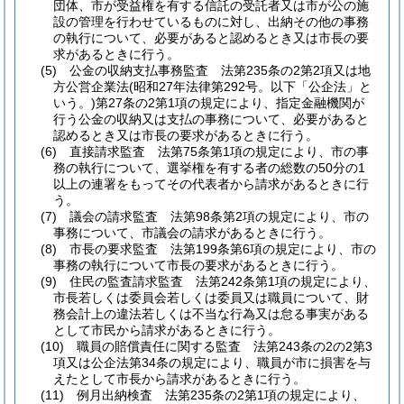
団体、市が受益権を有する信託の受託者又は市が公の施
設の管理を行わせているものに対し、出納その他の事務
の執行について、必要があると認めるとき又は市長の要
求があるときに行う。
(5)
公金の収納支払事務監査 法第235条の2第2項又は地
方公営企業法
(昭和27年法律第292号。以下「公企法」と
いう。)
第27条の2第1項の規定により、指定金融機関が
行う公金の収納又は支払の事務について、必要があると
認めるとき又は市長の要求があるときに行う。
(6)
直接請求監査 法第75条第1項の規定により、市の事
務の執行について、選挙権を有する者の総数の50分の1
以上の連署をもってその代表者から請求があるときに行
う。
(7)
議会の請求監査 法第98条第2項の規定により、市の
事務について、市議会の請求があるときに行う。
(8)
市長の要求監査 法第199条第6項の規定により、市の
事務の執行について市長の要求があるときに行う。
(9)
住民の監査請求監査 法第242条第1項の規定により、
市長若しくは委員会若しくは委員又は職員について、財
務会計上の違法若しくは不当な行為又は怠る事実がある
として市民から請求があるときに行う。
(10)
職員の賠償責任に関する監査 法第243条の2の2第3
項又は公企法第34条の規定により、職員が市に損害を与
えたとして市長から請求があるときに行う。
(11)
例月出納検査 法第235条の2第1項の規定により、