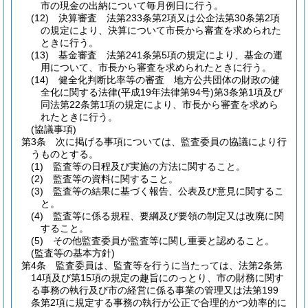
市の現金の出納について毎月例日に行う。
(12)
決算審査 法第233条第2項又は公企法第30条第2項
の規定により、決算について市長から審査を求められた
ときに行う。
(13)
基金審査 法第241条第5項の規定により、基金の運
用について、市長から審査を求められたときに行う。
(14)
健全化判断比率等の審査 地方公共団体の財政の健
全化に関する法律
(平成19年法律第94号)
第3条第1項及び
同法第22条第1項の規定により、市長から審査を求めら
れたときに行う。
(協議事項)
第3条
次に掲げる事項については、監査委員の協議により行
うものとする。
(1)
監査等の日程及び実施の方法に関すること。
(2)
監査等の資料に関すること。
(3)
監査等の結果に基づく報告、公表及び意見に関するこ
と。
(4)
監査等に係る規程、要綱及び要領の制定又は改廃に関
すること。
(5)
その他監査委員が監査等に関し重要と認めること。
(監査等の基本方針)
第4条
監査委員は、監査等を行うに当たっては、法第2条第
14項及び第15項の規定の趣旨にのっとり、市の財務に関す
る事務の執行及び市の経営に係る事業の管理又は法第199
条第2項に規定する事務の執行が公正で合理的かつ効率的に