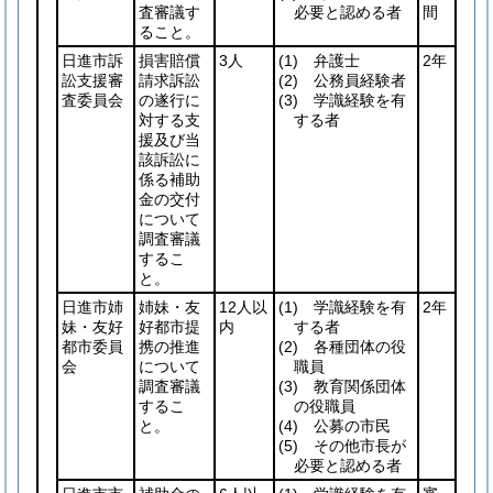
査審議す
必要と認める者
間
ること。
日進市訴
損害賠償
3人
(1)
弁護士
2年
訟支援審
請求訴訟
(2)
公務員経験者
査委員会
の遂行に
(3)
学識経験を有
対する支
する者
援及び当
該訴訟に
係る補助
金の交付
について
調査審議
するこ
と。
日進市姉
姉妹・友
12人以
(1)
学識経験を有
2年
妹・友好
好都市提
内
する者
都市委員
携の推進
(2)
各種団体の役
会
について
職員
調査審議
(3)
教育関係団体
するこ
の役職員
と。
(4)
公募の市民
(5)
その他市長が
必要と認める者