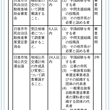
日進市市
補助金の
6人以
(1)
学識経験を有
審
民自治活
交付につ
内
する者
査
動推進補
いて調査
(2)
中間支援組織
期
助金審査
審議する
の役職員
間
会
こと。
(3)
その他市長が
必要と認める者
日進市市
受託候補
6人以
(1)
学識経験を有
審
民自治活
者につい
内
する者
査
動推進事
て調査審
(2)
中間支援組織
期
業選定委
議するこ
の役職員
間
員会
と。
(3)
その他市長が
必要と認める者
日進市地
地域公共
24人以
(1)
学識経験を有
2年
域公共交
交通計画
内
する者
通会議
の作成及
(2)
公募の市民
び変更に
(3)
一般旅客自動
ついて調
車運送事業者及
査審議す
びその組織する
ること。
団体の代表者
(4)
一般乗合旅客
自動車運送事業
者の運転者が組
織する団体の代
表者