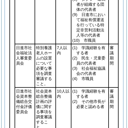
者が組織する団
体の代表者
(9)
日進市におい
て福祉有償運送
を行っている特
定非営利活動法
人等の代表者
(10)
市職員
日進市社
特別養護
7人以
(1)
学識経験を有
審
会福祉法
老人ホー
内
する者
議
人審査委
ムの設置
(2)
民生・児童委
期
員会
について
員の代表者
間
必要な事
(3)
社会福祉協議
項を調査
会の代表者
審議する
(4)
市職員
こと。
日進市社
社会資本
10人以
(1)
学識経験を有
審
会資本整
総合整備
内
する者
議
備総合交
計画の評
(2)
その他市長が
期
付金評価
価に関す
必要と認める者
間
委員会
る事項を
調査審議
するこ
と。