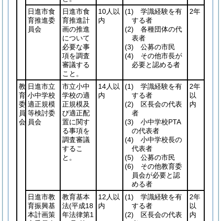
日進市食
日進市食
10人以
(1)
学識経験を有
2年
育推進委
育推進計
内
する者
員会
画の推進
(2)
各種団体の代
について
表者
必要な事
(3)
公募の市民
項を調査
(4)
その他市長が
審議する
必要と認める者
こと。
教
日進市立
市立小中
14人以
(1)
学識経験を有
2年
育
小中学校
学校の適
内
する者
以
委
適正規模
正規模及
(2)
区長会の代表
内
員
等検討委
び適正配
者
会
員会
置に関す
(3)
小中学校PTA
る事項を
の代表者
調査審議
(4)
小中学校長の
するこ
代表者
と。
(5)
公募の市民
(6)
その他教育委
員会が必要と認
める者
日進市教
教育基本
12人以
(1)
学識経験を有
2年
育振興基
法
(平成18
内
する者
以
本計画策
年法律第1
(2)
区長会の代表
内