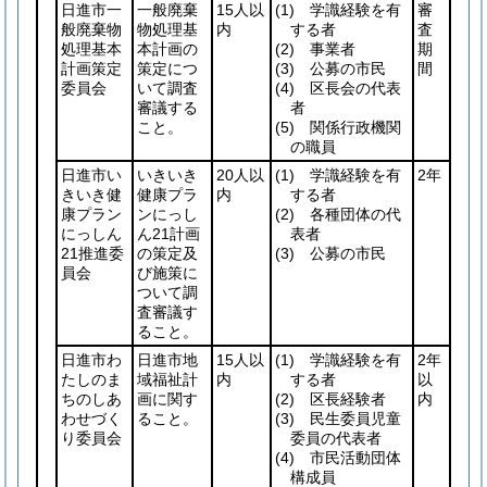
日進市一
一般廃棄
15人以
(1)
学識経験を有
審
般廃棄物
物処理基
内
する者
査
処理基本
本計画の
(2)
事業者
期
計画策定
策定につ
(3)
公募の市民
間
委員会
いて調査
(4)
区長会の代表
審議する
者
こと。
(5)
関係行政機関
の職員
日進市い
いきいき
20人以
(1)
学識経験を有
2年
きいき健
健康プラ
内
する者
康プラン
ンにっし
(2)
各種団体の代
にっしん
ん21計画
表者
21推進委
の策定及
(3)
公募の市民
員会
び施策に
ついて調
査審議す
ること。
日進市わ
日進市地
15人以
(1)
学識経験を有
2年
たしのま
域福祉計
内
する者
以
ちのしあ
画に関す
(2)
区長経験者
内
わせづく
ること。
(3)
民生委員児童
り委員会
委員の代表者
(4)
市民活動団体
構成員