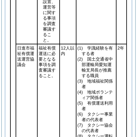
設置、
運営等
に関す
る事項
を調査
審議す
るこ
と。
日進市福
福祉有償
12人以
(1)
学識経験を有
2年
祉有償運
運送に必
内
する者
送運営協
要となる
(2)
国土交通省中
議会
事項を調
部運輸局愛知運
査審議す
輸支局長が推薦
ること。
する職員
(3)
地域福祉関係
者
(4)
地域ボランテ
ィア関係者
(5)
有償運送利用
者
(6)
タクシー事業
者の代表者
(7)
タクシー協会
の代表者
(8)
タクシー運転