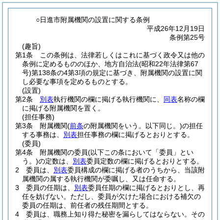
○日進市附属機関の設置に関する条例
平成26年12月19日
条例第25号
(趣旨)
第1条
この条例は、法律若しくはこれに基づく政令又は他の
条例に定めるもののほか、地方自治法
(昭和22年法律第67
号)
第138条の4第3項の規定に基づき、附属機関の設置に関
し必要な事項を定めるものとする。
(設置)
第2条
別表
執行機関の欄に掲げる執行機関に、
同表
名称の欄
に掲げる附属機関を置く。
(担任事務)
第3条
附属機関
(
前条
の附属機関をいう。以下同じ。)
の担任
する事務は、
別表
担任事務の欄に掲げるとおりとする。
(委員)
第4条
附属機関の委員
(以下この条において「委員」とい
う。)
の定数は、
別表
委員定数の欄に掲げるとおりとする。
2
委員は、
別表
委員構成の欄に掲げる者のうちから、当該附
属機関の属する執行機関が委嘱し、又は任命する。
3
委員の任期は、
別表
委員任期の欄に掲げるとおりとし、再
任を妨げない。
ただし、委員が欠けた場合における補欠の
委員の任期は、前任者の残任期間とする。
4
委員は、職務上知り得た秘密を漏らしてはならない。
その