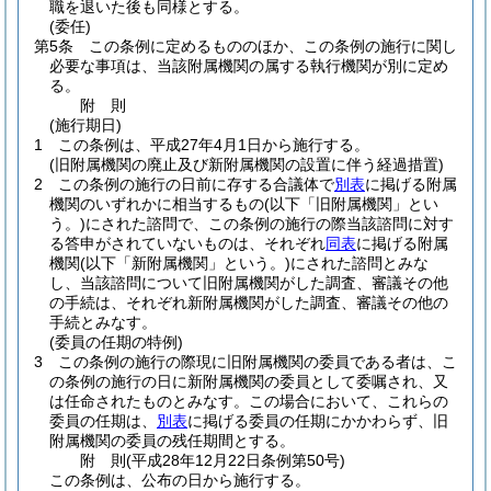
職を退いた後も同様とする。
(委任)
第5条
この条例に定めるもののほか、この条例の施行に関し
必要な事項は、当該附属機関の属する執行機関が別に定め
る。
附
則
(施行期日)
1
この条例は、平成27年4月1日から施行する。
(旧附属機関の廃止及び新附属機関の設置に伴う経過措置)
2
この条例の施行の日前に存する合議体で
別表
に掲げる附属
機関のいずれかに相当するもの
(以下「旧附属機関」とい
う。)
にされた諮問で、この条例の施行の際当該諮問に対す
る答申がされていないものは、それぞれ
同表
に掲げる附属
機関
(以下「新附属機関」という。)
にされた諮問とみな
し、当該諮問について旧附属機関がした調査、審議その他
の手続は、それぞれ新附属機関がした調査、審議その他の
手続とみなす。
(委員の任期の特例)
3
この条例の施行の際現に旧附属機関の委員である者は、こ
の条例の施行の日に新附属機関の委員として委嘱され、又
は任命されたものとみなす。
この場合において、これらの
委員の任期は、
別表
に掲げる委員の任期にかかわらず、旧
附属機関の委員の残任期間とする。
附
則
(平成28年12月22日
条例第50号)
この条例は、公布の日から施行する。