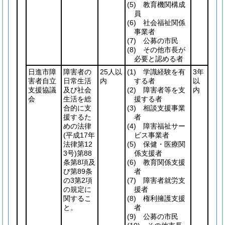
(5)
教育機関構成
員
(6)
社会福祉関係
事業者
(7)
公募の市民
(8)
その他市長が
必要と認める者
日進市障
障害者の
25人以
(1)
学識経験を有
3年
害者自立
日常生活
内
する者
以
支援協議
及び社会
(2)
障害者等を支
内
会
生活を総
援する者
合的に支
(3)
相談支援事業
援するた
者
めの法律
(4)
障害福祉サー
(平成17年
ビス事業者
法律第12
(5)
保健・医療関
3号)
第88
係支援者
条第8項及
(6)
教育関係支援
び第89条
者
の3第2項
(7)
障害者就労支
の規定に
援者
関するこ
(8)
権利擁護支援
と。
者
(9)
公募の市民