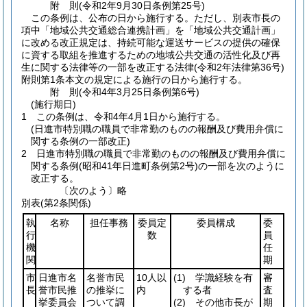
附
則
(令和2年9月30日
条例第25号)
この条例は、公布の日から施行する。
ただし、別表市長の
項中「地域公共交通総合連携計画」を「地域公共交通計画」
に改める改正規定は、持続可能な運送サービスの提供の確保
に資する取組を推進するための地域公共交通の活性化及び再
生に関する法律等の一部を改正する法律
(令和2年法律第36号)
附則第1条本文の規定による施行の日から施行する。
附
則
(令和4年3月25日
条例第6号)
(施行期日)
1
この条例は、令和4年4月1日から施行する。
(日進市特別職の職員で非常勤のものの報酬及び費用弁償に
関する条例の一部改正)
2
日進市特別職の職員で非常勤のものの報酬及び費用弁償に
関する条例
(昭和41年日進町条例第2号)
の一部を次のように
改正する。
〔次のよう〕略
別表
(第2条関係)
執
名称
担任事務
委員定
委員構成
委
行
数
員
機
任
関
期
市
日進市名
名誉市民
10人以
(1)
学識経験を有
審
長
誉市民推
の推挙に
内
する者
査
挙委員会
ついて調
(2)
その他市長が
期