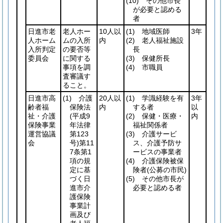
(10)
その他市長
が必要と認める
者
日進市老
老人ホー
10人以
(1)
地域医師
3年
人ホーム
ムの入所
内
(2)
老人福祉施設
入所判定
の要否等
長
委員会
に関する
(3)
保健所長
事項を調
(4)
市職員
査審議す
ること。
日進市高
(1)
介護
20人以
(1)
学識経験を有
3年
齢者福
保険法
内
する者
以
祉・介護
(平成9
(2)
保健・医療・
内
保険事業
年法律
福祉関係者
運営協議
第123
(3)
介護サービ
会
号)
第11
ス、介護予防サ
7条第1
ービスの事業者
項の規
(4)
介護保険被保
定に基
険者
(公募の市民)
づく日
(5)
その他市長が
進市介
必要と認める者
護保険
事業計
画及び