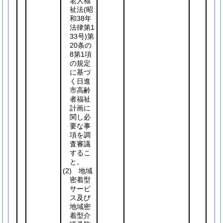
老人福
祉法
(昭
和38年
法律第1
33号)
第
20条の
8第1項
の規定
に基づ
く日進
市高齢
者福祉
計画に
関し必
要な事
項を調
査審議
するこ
と。
(2)
地域
密着型
サービ
ス及び
地域密
着型介