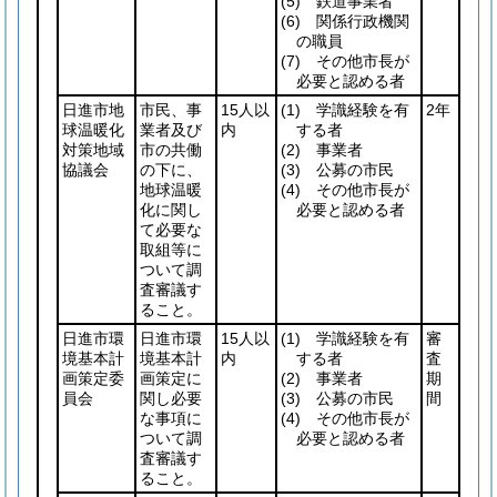
(5)
鉄道事業者
(6)
関係行政機関
の職員
(7)
その他市長が
必要と認める者
日進市地
市民、事
15人以
(1)
学識経験を有
2年
球温暖化
業者及び
内
する者
対策地域
市の共働
(2)
事業者
協議会
の下に、
(3)
公募の市民
地球温暖
(4)
その他市長が
化に関し
必要と認める者
て必要な
取組等に
ついて調
査審議す
ること。
日進市環
日進市環
15人以
(1)
学識経験を有
審
境基本計
境基本計
内
する者
査
画策定委
画策定に
(2)
事業者
期
員会
関し必要
(3)
公募の市民
間
な事項に
(4)
その他市長が
ついて調
必要と認める者
査審議す
ること。