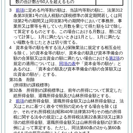
数の合計数が50人を超えるもの
3
前項
に定める均等割の額は、当該均等割の額に、法第312
条第3項第1号の法人税額の課税標準の算定期間若しくは同
項第2号の期間又は同項第3号の期間中において事務所、事
業所又は寮等を有していた月数を乗じて得た額を12で除し
て算定するものとする。
この場合における月数は、暦に従
って計算し、1月に満たないときは1月とし、1月に満たな
い端数を生じたときは切り捨てる。
4
資本金等の額を有する法人
(保険業法に規定する相互会社
を除く。)
の資本金等の額が、資本金の額及び資本準備金の
額の合算額又は出資金の額に満たない場合における
第2項
の
規定の適用については、
同項の表
中「資本金等の額が」と
あるのは、「資本金の額及び資本準備金の額の合算額又は
出資金の額が」とする。
第31条
削除
(所得割の課税標準)
第32条
所得割の課税標準は、前年の所得について算定した
総所得金額、退職所得金額及び山林所得金額とする。
2
前項
の総所得金額、退職所得金額又は山林所得金額は、法
又はこれに基づく政令で特別の定めをする場合を除くほ
か、それぞれ所得税法
(昭和40年法律第33号)
その他の所得
税に関する法令の規定による所得税法第22条第2項又は第3
項の総所得金額、退職所得金額又は山林所得金額の計算の
例によって算定する。
ただし、同法第60条の2から第60条