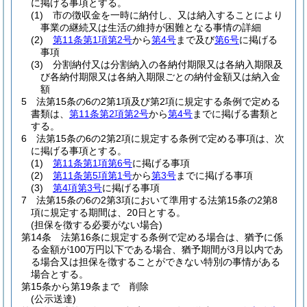
に掲げる事項とする。
(1)
市の徴収金を一時に納付し、又は納入することにより
事業の継続又は生活の維持が困難となる事情の詳細
(2)
第11条第1項第2号
から
第4号
まで及び
第6号
に掲げる
事項
(3)
分割納付又は分割納入の各納付期限又は各納入期限及
び各納付期限又は各納入期限ごとの納付金額又は納入金
額
5
法第15条の6の2第1項及び第2項に規定する条例で定める
書類は、
第11条第2項第2号
から
第4号
までに掲げる書類と
する。
6
法第15条の6の2第2項に規定する条例で定める事項は、次
に掲げる事項とする。
(1)
第11条第1項第6号
に掲げる事項
(2)
第11条第5項第1号
から
第3号
までに掲げる事項
(3)
第4項第3号
に掲げる事項
7
法第15条の6の2第3項において準用する法第15条の2第8
項に規定する期間は、20日とする。
(担保を徴する必要がない場合)
第14条
法第16条に規定する条例で定める場合は、猶予に係
る金額が100万円以下である場合、猶予期間が3月以内であ
る場合又は担保を徴することができない特別の事情がある
場合とする。
第15条から第19条まで
削除
(公示送達)