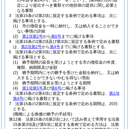
25年政令第245号。以下「令」という。)
第6条の10の規
定により提出すべき書類その他担保の提供に関し必要と
なる書類
3
法第15条の2第2項に規定する条例で定める事項は、次に
掲げる事項とする。
(1)
市の徴収金を一時に納付し、又は納入することができ
ない事情の詳細
(2)
第1項第2号
から
第6号
までに掲げる事項
4
法第15条の2第2項及び第3項に規定する条例で定める書類
は、
第2項第2号
から
第4号
までに掲げる書類とする。
5
法第15条の2第3項に規定する条例で定める事項は、次に
掲げる事項とする。
(1)
猶予期間の延長を受けようとする市の徴収金の年度、
種類、納期限及び金額
(2)
猶予期間内にその猶予を受けた金額を納付し、又は納
入することができないやむを得ない理由
(3)
猶予期間の延長を受けようとする期間
(4)
第1項第5号
及び
第6号
に掲げる事項
6
法第15条の2第4項に規定する条例で定める書類は、
第2項
第4号
に掲げる書類とする。
7
法第15条の2第8項に規定する条例で定める期間は、20日
とする。
(職権による換価の猶予の手続等)
第12条
法第15条の5第2項において読み替えて準用する法第
15条第3項及び第5項に規定する条例で定める方法は、法第