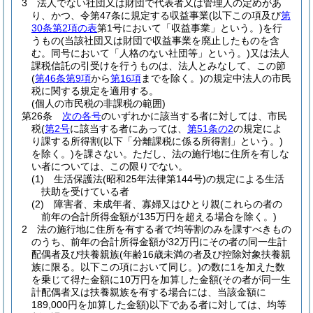
3
法人でない社団又は財団で代表者又は管理人の定めがあ
り、かつ、令第47条に規定する収益事業
(以下この項及び
第
30条第2項の表
第1号において「収益事業」という。)
を行
うもの
(当該社団又は財団で収益事業を廃止したものを含
む。同号において「人格のない社団等」という。)
又は法人
課税信託の引受けを行うものは、法人とみなして、この節
(
第46条第9項
から
第16項
までを除く。)
の規定中法人の市民
税に関する規定を適用する。
(個人の市民税の非課税の範囲)
第26条
次の各号
のいずれかに該当する者に対しては、市民
税
(
第2号
に該当する者にあっては、
第51条の2
の規定によ
り課する所得割
(以下「分離課税に係る所得割」という。)
を除く。)
を課さない。
ただし、法の施行地に住所を有しな
い者については、この限りでない。
(1)
生活保護法
(昭和25年法律第144号)
の規定による生活
扶助を受けている者
(2)
障害者、未成年者、寡婦又はひとり親
(これらの者の
前年の合計所得金額が135万円を超える場合を除く。)
2
法の施行地に住所を有する者で均等割のみを課すべきもの
のうち、前年の合計所得金額が32万円にその者の同一生計
配偶者及び扶養親族
(年齢16歳未満の者及び控除対象扶養親
族に限る。以下この項において同じ。)
の数に1を加えた数
を乗じて得た金額に10万円を加算した金額
(その者が同一生
計配偶者又は扶養親族を有する場合には、当該金額に
189,000円を加算した金額)
以下である者に対しては、均等