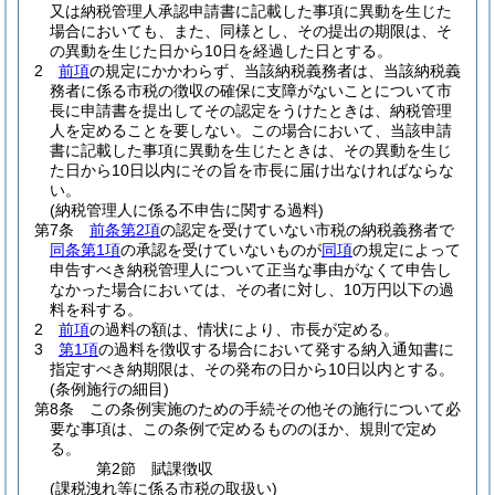
又は納税管理人承認申請書に記載した事項に異動を生じた
場合においても、また、同様とし、その提出の期限は、そ
の異動を生じた日から10日を経過した日とする。
2
前項
の規定にかかわらず、当該納税義務者は、当該納税義
務者に係る市税の徴収の確保に支障がないことについて市
長に申請書を提出してその認定をうけたときは、納税管理
人を定めることを要しない。
この場合において、当該申請
書に記載した事項に異動を生じたときは、その異動を生じ
た日から10日以内にその旨を市長に届け出なければならな
い。
(納税管理人に係る不申告に関する過料)
第7条
前条第2項
の認定を受けていない市税の納税義務者で
同条第1項
の承認を受けていないものが
同項
の規定によって
申告すべき納税管理人について正当な事由がなくて申告し
なかった場合においては、その者に対し、10万円以下の過
料を科する。
2
前項
の過料の額は、情状により、市長が定める。
3
第1項
の過料を徴収する場合において発する納入通知書に
指定すべき納期限は、その発布の日から10日以内とする。
(条例施行の細目)
第8条
この条例実施のための手続その他その施行について必
要な事項は、この条例で定めるもののほか、規則で定め
る。
第2節
賦課徴収
(課税洩れ等に係る市税の取扱い)