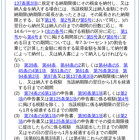
137条第3項
に規定する納期限後にその税金を納付し、又は
納入金を納入する場合には、当該税額又は納入金額にその
納期限
(納期限の延長があったときは、その延長された納期
限とする。以下
第1号
、
第2号
及び
第5号
において同じ。)
の
翌日から納付又は納入の日までの期間の日数に応じ、年
14.6パーセント
(
次の各号
に掲げる税額の区分に応じ、
第1
号
から
第4号
までに掲げる期間並びに
第5号
及び
第6号
に定
める日までの期間については、年7.3パーセント)
の割合を
乗じて計算した金額に相当する延滞金額を加算して納付書
によって納付し、又は納入書によって納入しなければなら
ない。
(1)
第39条
、
第44条
、
第44条の2
若しくは
第44条の5
、
第
45条の4第1項
、
第51条の7
、
第61条
、
第76条第2項
、
第
94条第2項
、
第97条
又は
第137条第3項
の納期限後に納付
し、又は納入する税額 当該納期限の翌日から1月を経過
する日までの期間
(2)
第74条の6第1項
の申告書、
第90条第1項
若しくは
第2
項
の申告書又は
第125条第1項
の申告書に係る税額
(
第4号
に掲げる税額を除く。)
当該税額に係る納期限の翌日か
ら1月を経過する日までの期間
(3)
第74条の6第1項
の申告書、
第90条第1項
若しくは
第2
項
の申告書又は
第125条第1項
の申告書でその提出期限後
に提出したものに係る税額 当該提出した日までの期間
又はその日の翌日から1月を経過する日までの期間
(4)
法第601条第3項若しくは第4項
(これらの規定を法第