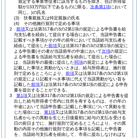
規定する事業専従者に該当するものを除き、合計所得金
額が133万円以下であるものに限る。
次条第1項
において
同じ。)
の氏名
(3)
扶養親族又は特定親族の氏名
(4)
その他施行規則で定める事項
2
前項
又は法第317条の3の2第1項の規定による申告書を給
与支払者を経由して提出する場合において、当該申告書に
記載すべき事項がその年の前年において当該給与支払者を
経由して提出した
前項
又は法第317条の3の2第1項の規定に
よる申告書
(その者が当該前年の中途において
次項
の規定に
よる申告書を当該給与支払者を経由して提出した場合に
は、当該前年の最後に提出した
同項
の規定による申告書)
に
記載した事項と異動がないときは、給与所得者は、施行規
則で定めるところにより、
前項
又は法第317条の3の2第1項
の規定により記載すべき事項に代えて当該異動がない旨を
記載した
前項
又は法第317条の3の2第1項の規定による申告
書を提出することができる。
3
第1項
又は法第317条の3の2第1項の規定による申告書を提
出した給与所得者で市内に住所を有するものは、その年の
中途において当該申告書に記載した事項について異動を生
じた場合には、
第1項
又は法第317条の3の2第1項の給与支
払者からその異動を生じた日後最初に給与の支払を受ける
日の前日までに、施行規則で定めるところにより、その異
動の内容その他施行規則で定める事項を記載した申告書
を、当該給与支払者を経由して、市長に提出しなければな