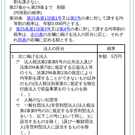
割を課さない。
第27条から第29条まで
削除
(均等割の税率)
第30条
第25条第1項第1号
又は
第2号
の者に対して課する均
等割の税率は、年額3,000円とする。
2
第25条第1項第3号
又は
第4号
の者に対して課する均等割の
税率は、
次の表
の左欄に掲げる法人の区分に応じ、それぞ
れ
同表
の右欄に定める額とする。
法人の区分
税率
1 次に掲げる法人
年額 5万円
ア 法人税法第2条第5号の公共法人及び
法第294条第7項に規定する公益法人等
のうち、法第296条第1項の規定により
均等割を課することができないもの以外
のもの
(法人税法別表第2に規定する独立
行政法人で収益事業を行うものを除
く。)
イ 人格のない社団等
ウ 一般社団法人
(非営利型法人
(法人税法
第2条第9号の2に規定する非営利型法人
をいう。以下この号において同じ。)
に
該当するものを除く。)
及び一般財団法
人
(非営利型法人に該当するものを除
く。)