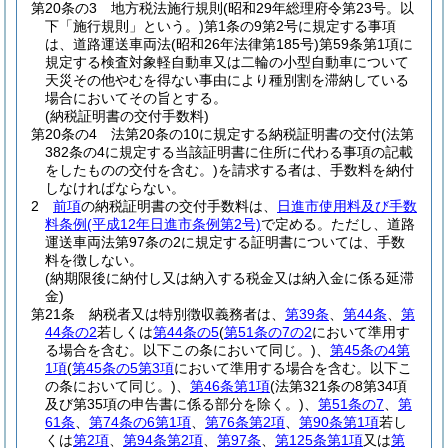
第20条の3
地方税法施行規則
(昭和29年総理府令第23号。以
下「施行規則」という。)
第1条の9第2号に規定する事項
は、道路運送車両法
(昭和26年法律第185号)
第59条第1項に
規定する検査対象軽自動車又は二輪の小型自動車について
天災その他やむを得ない事由により種別割を滞納している
場合においてその旨とする。
(納税証明書の交付手数料)
第20条の4
法第20条の10に規定する納税証明書の交付
(法第
382条の4に規定する当該証明書に住所に代わる事項の記載
をしたものの交付を含む。)
を請求する者は、手数料を納付
しなければならない。
2
前項
の納税証明書の交付手数料は、
日進市使用料及び手数
料条例
(平成12年日進市条例第2号)
で定める。
ただし、道路
運送車両法第97条の2に規定する証明書については、手数
料を徴しない。
(納期限後に納付し又は納入する税金又は納入金に係る延滞
金)
第21条
納税者又は特別徴収義務者は、
第39条
、
第44条
、
第
44条の2
若しくは
第44条の5
(
第51条の7の2
において準用す
る場合を含む。以下この条において同じ。)
、
第45条の4第
1項
(
第45条の5第3項
において準用する場合を含む。以下こ
の条において同じ。)
、
第46条第1項
(法第321条の8第34項
及び第35項の申告書に係る部分を除く。)
、
第51条の7
、
第
61条
、
第74条の6第1項
、
第76条第2項
、
第90条第1項
若し
くは
第2項
、
第94条第2項
、
第97条
、
第125条第1項
又は
第