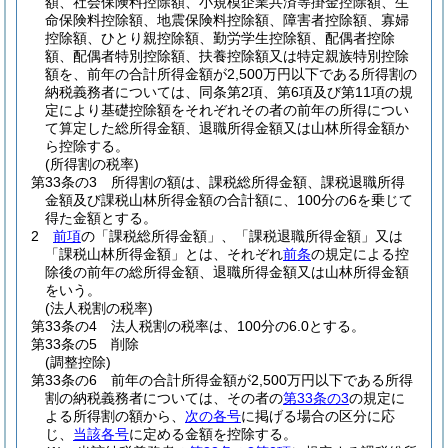
額、社会保険料控除額、小規模企業共済等掛金控除額、生
命保険料控除額、地震保険料控除額、障害者控除額、寡婦
控除額、ひとり親控除額、勤労学生控除額、配偶者控除
額、配偶者特別控除額、扶養控除額又は特定親族特別控除
額を、前年の合計所得金額が2,500万円以下である所得割の
納税義務者については、同条第2項、第6項及び第11項の規
定により基礎控除額をそれぞれその者の前年の所得につい
て算定した総所得金額、退職所得金額又は山林所得金額か
ら控除する。
(所得割の税率)
第33条の3
所得割の額は、課税総所得金額、課税退職所得
金額及び課税山林所得金額の合計額に、100分の6を乗じて
得た金額とする。
2
前項
の「課税総所得金額」、「課税退職所得金額」又は
「課税山林所得金額」とは、それぞれ
前条
の規定による控
除後の前年の総所得金額、退職所得金額又は山林所得金額
をいう。
(法人税割の税率)
第33条の4
法人税割の税率は、100分の6.0とする。
第33条の5
削除
(調整控除)
第33条の6
前年の合計所得金額が2,500万円以下である所得
割の納税義務者については、その者の
第33条の3
の規定に
よる所得割の額から、
次の各号
に掲げる場合の区分に応
じ、
当該各号
に定める金額を控除する。