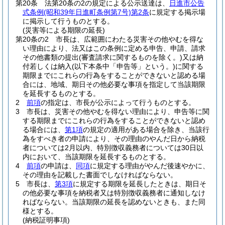
第20条
法第20条の2の規定による公示送達は、
日進市公告
式条例
(昭和39年日進町条例第7号)
第2条
に規定する掲示場
に掲示して行うものとする。
(災害等による期限の延長)
第20条の2
市長は、広範囲にわたる災害その他やむを得な
い理由により、法又はこの条例に定める申告、申請、請求
その他書類の提出
(審査請求に関するものを除く。)
又は納
付若しくは納入
(以下本条中「申告等」という。)
に関する
期限までにこれらの行為をすることができないと認める場
合には、地域、期日その他必要な事項を指定して当該期限
を延長するものとする。
2
前項
の指定は、市長が公示によって行うものとする。
3
市長は、災害その他やむを得ない理由により、申告等に関
する期限までにこれらの行為をすることができないと認め
る場合には、
第1項
の規定の適用がある場合を除き、当該行
為をすべき者の申請により、その理由のやんだ日から納税
者については2月以内、特別徴収義務者については30日以
内において、当該期限を延長するものとする。
4
前項
の申請は、
同項
に規定する理由がやんだ後速やかに、
その理由を記載した書面でしなければならない。
5
市長は、
第3項
に規定する期限を延長したときは、期日そ
の他必要な事項を納税者又は特別徴収義務者に通知しなけ
ればならない。
当該期限の延長を認めないときも、また同
様とする。
(納税証明事項)