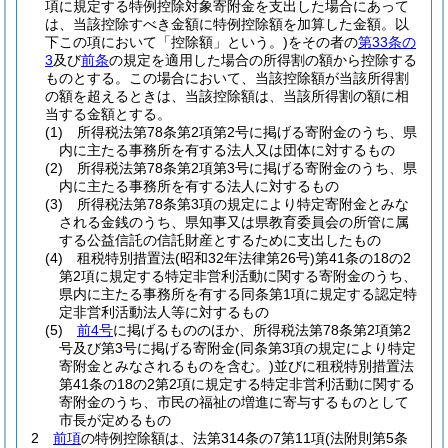
項に規定する特例控除対象寄附金を支出した場合にあって
は、当該控除すべき金額に特例控除額を加算した金額。以
下この項において「控除額」という。)
をその者の
第33条の
3
及び
前条
の規定を適用した場合の所得割の額から控除する
ものとする。
この場合において、当該控除額が当該所得割
の額を超えるときは、当該控除額は、当該所得割の額に相
当する金額とする。
(1)
所得税法第78条第2項第2号に掲げる寄附金のうち、県
内に主たる事務所を有する法人又は団体に対するもの
(2)
所得税法第78条第2項第3号に掲げる寄附金のうち、県
内に主たる事務所を有する法人に対するもの
(3)
所得税法第78条第3項の規定により特定寄附金とみな
される金銭のうち、県知事又は県教育委員会の所管に属
する公益信託の信託財産とするために支出したもの
(4)
租税特別措置法
(昭和32年法律第26号)
第41条の18の2
第2項に規定する特定非営利活動に関する寄附金のうち、
県内に主たる事務所を有する同条第1項に規定する認定特
定非営利活動法人等に対するもの
(5)
前4号
に掲げるもののほか、所得税法第78条第2項第2
号及び第3号に掲げる寄附金
(同条第3項の規定により特定
寄附金とみなされるものを含む。)
並びに租税特別措置法
第41条の18の2第2項に規定する特定非営利活動に関する
寄附金のうち、市民の福祉の増進に寄与するものとして
市長が定めるもの
2
前項
の特例控除額は、法第314条の7第11項
(法附則第5条