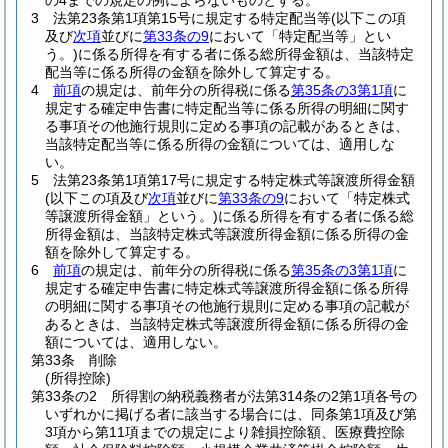
の4までの規定の例によらないものとする。
3
法第23条第1項第15号に規定する特定配当等
(以下この項
及び
次項
並びに
第33条の9
において「特定配当等」とい
う。)
に係る所得を有する者に係る総所得金額は、当該特定
配当等に係る所得の金額を除外して算定する。
4
前項
の規定は、前年分の所得税に係る
第35条の3第1項
に
規定する確定申告書に特定配当等に係る所得の明細に関す
る事項その他施行規則に定める事項の記載があるときは、
当該特定配当等に係る所得の金額については、適用しな
い。
5
法第23条第1項第17号に規定する特定株式等譲渡所得金額
(以下この項及び
次項
並びに
第33条の9
において「特定株式
等譲渡所得金額」という。)
に係る所得を有する者に係る総
所得金額は、当該特定株式等譲渡所得金額に係る所得の金
額を除外して算定する。
6
前項
の規定は、前年分の所得税に係る
第35条の3第1項
に
規定する確定申告書に特定株式等譲渡所得金額に係る所得
の明細に関する事項その他施行規則に定める事項の記載が
あるときは、当該特定株式等譲渡所得金額に係る所得の金
額については、適用しない。
第33条
削除
(所得控除)
第33条の2
所得割の納税義務者が法第314条の2第1項各号の
いずれかに掲げる者に該当する場合には、同条第1項及び第
3項から第11項までの規定により雑損控除額、医療費控除