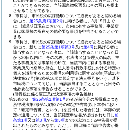
は公的年金等に係る所得に係る源泉徴収票の交付を受ける
ことができるものに、当該源泉徴収票又はその写しを提出
させることができる。
8
市長は、市民税の賦課徴収について必要があると認める場
合には、
第25条第1項第2号
に掲げる者に、3月15日まで
に、賦課期日現在において、市内に有する事務所、事業所
又は家屋敷の所在その他必要な事項を申告させることがで
きる。
9
市長は、市民税の賦課徴収について必要があると認める場
合には、新たに
第25条第1項第3号
又は
第4号
に掲げる者に
該当することとなった者に、当該該当することとなった日
から30日以内に、その名称、代表者又は管理人の氏名、主
たる事務所又は事業所の所在、当該市内に有する事務所、
事業所又は寮等の所在、法人番号
(行政手続における特定の
個人を識別するための番号の利用等に関する法律
(平成25年
法律第27号)
第2条第16項に規定する法人番号をいう。以下
市民税について同じ。)
、当該該当することとなった日その
他必要な事項を申告させることができる。
(所得税に係る更正又は決定事項の申告義務)
第35条の3
第25条第1項第1号
の者が前年分の所得税につき
所得税法第2条第1項第37号の確定申告書
(以下本条におい
て「確定申告書」という。)
を提出した場合には、本節の規
定の適用については、当該確定申告書が提出された日に
前
条第1項
又は
第3項
から
第5項
までの規定による申告書が提
出されたものとみなす。
ただし、同日前に当該申告書が提