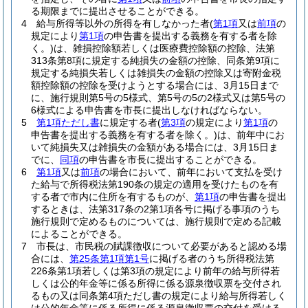
る期限までに提出させることができる。
4
給与所得等以外の所得を有しなかった者
(
第1項
又は
前項
の
規定により
第1項
の申告書を提出する義務を有する者を除
く。)
は、雑損控除額若しくは医療費控除額の控除、法第
313条第8項に規定する純損失の金額の控除、同条第9項に
規定する純損失若しくは雑損失の金額の控除又は寄附金税
額控除額の控除を受けようとする場合には、3月15日まで
に、施行規則第5号の5様式、第5号の5の2様式又は第5号の
6様式による申告書を市長に提出しなければならない。
5
第1項ただし書
に規定する者
(
第3項
の規定により
第1項
の
申告書を提出する義務を有する者を除く。)
は、前年中にお
いて純損失又は雑損失の金額がある場合には、3月15日ま
でに、
同項
の申告書を市長に提出することができる。
6
第1項
又は
前項
の場合において、前年において支払を受け
た給与で所得税法第190条の規定の適用を受けたものを有
する者で市内に住所を有するものが、
第1項
の申告書を提出
するときは、法第317条の2第1項各号に掲げる事項のうち
施行規則で定めるものについては、施行規則で定める記載
によることができる。
7
市長は、市民税の賦課徴収について必要があると認める場
合には、
第25条第1項第1号
に掲げる者のうち所得税法第
226条第1項若しくは第3項の規定により前年の給与所得若
しくは公的年金等に係る所得に係る源泉徴収票を交付され
るもの又は同条第4項ただし書の規定により給与所得若しく