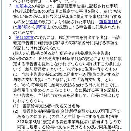
出された場合は、この限りでない。
2
前項本文
の場合には、当該確定申告書に記載された事項
(施行規則第2条の3第1項に規定する事項を除く。)
のうち法
第317条の2第1項各号又は第3項に規定する事項に相当する
もの及び
次項
の規定により付記された事項は、
前条第1項
又
は
第3項
から
第5項
までの規定による申告書に記載されたも
のとみなす。
3
第1項本文
の場合には、確定申告書を提出する者は、当該
確定申告書に施行規則第2条の3第2項各号に掲げる事項を
付記しなければならない。
(個人の市民税に係る給与所得者の扶養親族等申告書)
第35条の3の2
所得税法第194条第1項の規定により同項に規
定する申告書を提出しなければならない者
(以下この条にお
いて「給与所得者」という。)
で市内に住所を有するもの
は、当該申告書の提出の際に経由すべき同項に規定する給
与等の支払者
(以下この条において「給与支払者」とい
う。)
から毎年最初に給与の支払を受ける日の前日までに、
施行規則で定めるところにより、次に掲げる事項を記載し
た申告書を、当該給与支払者を経由して、市長に提出しな
ければならない。
(1)
当該給与支払者の氏名又は名称
(2)
所得割の納税義務者
(合計所得金額が1,000万円以下で
あるものに限る。)
の自己と生計を一にする配偶者
(法第
313条第3項に規定する青色事業専従者に該当するもので
同項に規定する給与の支払を受けるもの及び同条第4項に