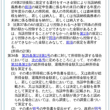
の9第2項後段に規定する還付をすべき金額により当該納税
義務者の
前項
の確定申告書に係る年の末日の属する年度の
翌年度分の個人の県民税、個人の市民税若しくは森林環境
税を納付し、若しくは納入し、若しくは当該納税義務者の
未納に係る徴収金を納付し、若しくは納入する。
3
法第37条の4の規定により控除されるべき額で同条の所得
割の額から控除することができなかった金額があるとき
は、当該控除することができなかった金額を
第1項
の規定に
より控除されるべき額で
同項
の所得割の額から控除するこ
とができなかった金額とみなして、
前項
の規定を適用す
る。
(所得の計算)
第34条
第25条第1項第1号
の者に対して所得割を課する場合
においては、
次の各号
に定めるところによって、その者の
第32条第1項
の総所得金額、退職所得金額又は山林所得金
額を算定する。
(1)
その者が所得税に係る申告書を提出し、又は政府が総
所得金額、退職所得金額若しくは山林所得金額を更正
し、若しくは決定した場合においては、当該申告書に記
載され、又は当該更正し、若しくは決定した金額を基準
として算定する。
ただし、当該申告書に記載され、又は
当該更正し、若しくは決定した金額が過少であると認め
られる場合においては、自ら調査し、その調査に基づい
て算定する。
(2)
その者が
前号
の申告書を提出せず、かつ、政府が
同号