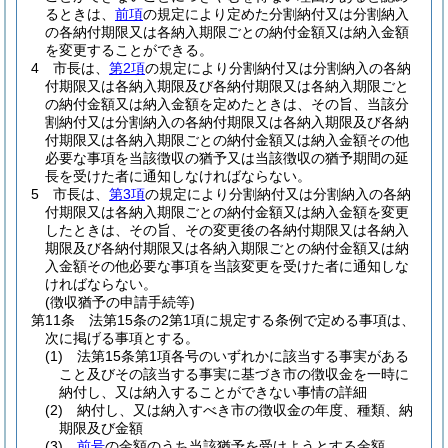
るときは、
前項
の規定により定めた分割納付又は分割納入
の各納付期限又は各納入期限ごとの納付金額又は納入金額
を変更することができる。
4
市長は、
第2項
の規定により分割納付又は分割納入の各納
付期限又は各納入期限及び各納付期限又は各納入期限ごと
の納付金額又は納入金額を定めたときは、その旨、当該分
割納付又は分割納入の各納付期限又は各納入期限及び各納
付期限又は各納入期限ごとの納付金額又は納入金額その他
必要な事項を当該徴収の猶予又は当該徴収の猶予期間の延
長を受けた者に通知しなければならない。
5
市長は、
第3項
の規定により分割納付又は分割納入の各納
付期限又は各納入期限ごとの納付金額又は納入金額を変更
したときは、その旨、その変更後の各納付期限又は各納入
期限及び各納付期限又は各納入期限ごとの納付金額又は納
入金額その他必要な事項を当該変更を受けた者に通知しな
ければならない。
(徴収猶予の申請手続等)
第11条
法第15条の2第1項に規定する条例で定める事項は、
次に掲げる事項とする。
(1)
法第15条第1項各号のいずれかに該当する事実がある
こと及びその該当する事実に基づき市の徴収金を一時に
納付し、又は納入することができない事情の詳細
(2)
納付し、又は納入すべき市の徴収金の年度、種類、納
期限及び金額
(3)
前号
の金額のうち当該猶予を受けようとする金額