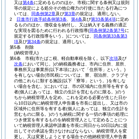
又は
第4条
に定めるもののほか、市税に関する条例又は規則
等の規定による処分その他公権力の行使に当たる行為につ
いては、
同条例第2章
及び
第3章
の規定は、適用しない。
2
日進市行政手続条例第3条
、
第4条
及び
第33条第4項
に定め
るもののほか、徴収金を納付し、又は納入する義務の適正
な実現を図るために行われる行政指導
(
同条例第2条第7号
に
規定する行政指導をいう。)
については、
同条例第33条第3
項
及び
第34条
の規定は、適用しない。
第5条
削除
(納税管理人)
第6条
市税
(市たばこ税、軽自動車税を除く。以下
次項
及び
次条
において同じ。)
の納税義務者は、市内に住所、居所、
事務所又は事業所
(以下本項において「住所等」という。)
を有しない場合
(市民税については、寮、宿泊所、クラブそ
の他これらに類する施設
(以下「寮等」という。)
を有しな
い場合を含む。)
においては、市の区域内に住所等を有する
者
(個人にあっては、独立の生計を営むものに限る。)
のう
ちから納税管理人を定め、これを定める必要が生じた日か
ら10日以内に納税管理人申告書を市長に提出し、又は市の
区域外に住所等を有する者
(個人にあっては、独立の生計を
営むものに限る。)
のうち納税に関する一切の事項の処理に
つき便宜を有するものを納税管理人として定めることにつ
いて納税管理人承認申請書を市長に同日から10日以内に提
出してその承認を受けなければならない。
納税管理人を変
更し、又は変更しようとする場合その他納税管理人申告書