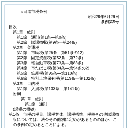
○日進市税条例
昭和29年6月29日
条例第5号
目次
第1章
総則
第1節
通則
(第1条―第8条)
第2節
賦課徴収
(第9条―第24条)
第2章
普通税
第1節
市民税
(第25条―第51条の12)
第2節
固定資産税
(第52条―第72条)
第3節
軽自動車税
(第73条―第83条)
第4節
市たばこ税
(第84条―第94条の2)
第5節
鉱産税
(第95条―第118条)
第6節
特別土地保有税
(第119条―第132条)
第3章
目的税
第1節
入湯税
(第133条―第141条)
附則
第1章
総則
第1節
通則
(課税の根拠)
第1条
市税の税目、課税客体、課税標準、税率その他賦課徴
収については、法令その他別に定めがあるもののほか、こ
の条例の定めるところによる。