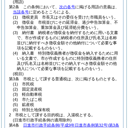
(用語)
第2条
この条例において、
次の各号
に掲げる用語の意義は、
当該各号
に定めるところによる。
(1)
徴税吏員 市長又はその委任を受けた市職員をいう。
(2)
徴収金 市税並びにその延滞金、過少申告加算金、不
申告加算金、重加算金及び延滞処分費をいう。
(3)
納付書 納税者が徴収金を納付するために用いる文書
で、市が作成するものに納税者の住所及び氏名又は名称
並びに納付すべき徴収金額その他納付について必要な事
項を記載するものをいう。
(4)
納入書 特別徴収義務者が徴収金を納入するために用
いる文書で、市が作成するものに特別徴収義務者の住所
及び氏名又は名称並びにその納入すべき徴収金額その他
納入について必要な事項を記載するものをいう。
(税目)
第3条
市税として課する普通税は、次に掲げるものとする。
(1)
市民税
(2)
固定資産税
(3)
軽自動車税
(4)
市たばこ税
(5)
鉱産税
(6)
特別土地保有税
2
市税として課する目的税は、入湯税とする。
(日進市行政手続条例の適用除外)
第4条
日進市行政手続条例
(平成9年日進市条例第32号)
第3条