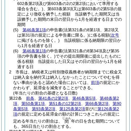
602条第2項及び第603条の2の2第2項において準用する
場合を含む。)
、第603条第3項又は第603条の2第5項の規
定により徴収を猶予した税額 当該猶予した期間又は当
該猶予した期間の末日の翌日から1月を経過する日までの
期間
(5)
第46条第1項
の申告書
(法第321条の8第1項、第2項又
は第31項の規定による申告書に限る。)
に係る税額
(
次号
に掲げるものを除く。)
当該税額に係る納期限の翌日か
ら1月を経過する日
(6)
第46条第1項
の申告書
(法第321条の8第34項及び第35
項の申告書を除く。)
でその提出期限後に提出したものに
係る税額 当該提出した日又はその日の翌日から1月を経
過する日
2
市長は、納税者又は特別徴収義務者が納期限までに税金又
は納入金を納付又は納入しなかったことについてやむを得
ない事由があると認めた場合においては、
前項
の規定にか
かわらず、延滞金を減免することができる。
(年当たりの割合の基礎となる日数)
第22条
前条
、
第41条の2第2項
、
第46条第5項
、
第48条第2
項
、
第50条第1項
、
第51条の12第2項
、
第66条第2項
、
第90
条第5項
、
第93条第2項
、
第125条第2項
並びに
第126条第2
項
の規定に定める延滞金の額の計算につきこれらの規定に
じゅん
定める年当たりの割合は、
年の日を含む期間について
閏
も、365日当たりの割合とする。