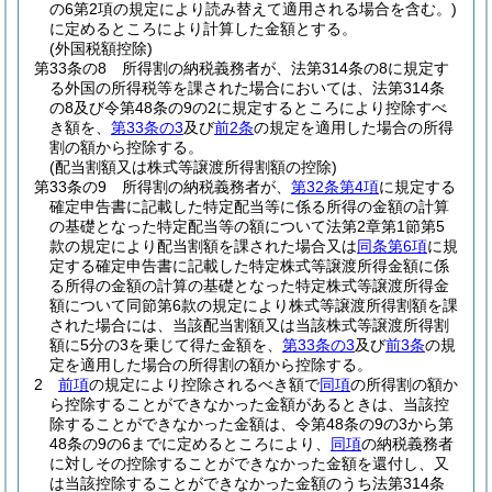
の6第2項の規定により読み替えて適用される場合を含む。)
に定めるところにより計算した金額とする。
(外国税額控除)
第33条の8
所得割の納税義務者が、法第314条の8に規定す
る外国の所得税等を課された場合においては、法第314条
の8及び令第48条の9の2に規定するところにより控除すべ
き額を、
第33条の3
及び
前2条
の規定を適用した場合の所得
割の額から控除する。
(配当割額又は株式等譲渡所得割額の控除)
第33条の9
所得割の納税義務者が、
第32条第4項
に規定する
確定申告書に記載した特定配当等に係る所得の金額の計算
の基礎となった特定配当等の額について法第2章第1節第5
款の規定により配当割額を課された場合又は
同条第6項
に規
定する確定申告書に記載した特定株式等譲渡所得金額に係
る所得の金額の計算の基礎となった特定株式等譲渡所得金
額について同節第6款の規定により株式等譲渡所得割額を課
された場合には、当該配当割額又は当該株式等譲渡所得割
額に5分の3を乗じて得た金額を、
第33条の3
及び
前3条
の規
定を適用した場合の所得割の額から控除する。
2
前項
の規定により控除されるべき額で
同項
の所得割の額か
ら控除することができなかった金額があるときは、当該控
除することができなかった金額は、令第48条の9の3から第
48条の9の6までに定めるところにより、
同項
の納税義務者
に対しその控除することができなかった金額を還付し、又
は当該控除することができなかった金額のうち法第314条