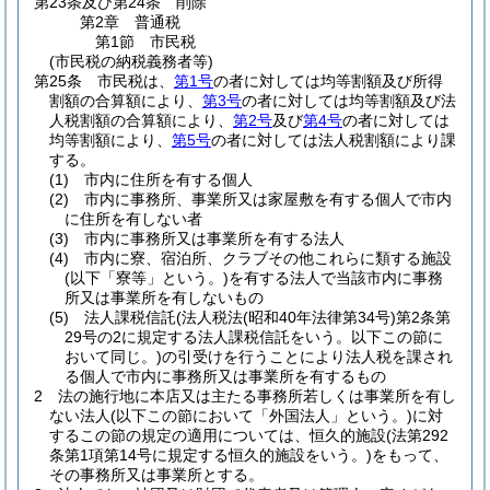
第23条及び第24条
削除
第2章
普通税
第1節
市民税
(市民税の納税義務者等)
第25条
市民税は、
第1号
の者に対しては均等割額及び所得
割額の合算額により、
第3号
の者に対しては均等割額及び法
人税割額の合算額により、
第2号
及び
第4号
の者に対しては
均等割額により、
第5号
の者に対しては法人税割額により課
する。
(1)
市内に住所を有する個人
(2)
市内に事務所、事業所又は家屋敷を有する個人で市内
に住所を有しない者
(3)
市内に事務所又は事業所を有する法人
(4)
市内に寮、宿泊所、クラブその他これらに類する施設
(以下「寮等」という。)
を有する法人で当該市内に事務
所又は事業所を有しないもの
(5)
法人課税信託
(法人税法
(昭和40年法律第34号)
第2条第
29号の2に規定する法人課税信託をいう。以下この節に
おいて同じ。)
の引受けを行うことにより法人税を課され
る個人で市内に事務所又は事業所を有するもの
2
法の施行地に本店又は主たる事務所若しくは事業所を有し
ない法人
(以下この節において「外国法人」という。)
に対
するこの節の規定の適用については、恒久的施設
(法第292
条第1項第14号に規定する恒久的施設をいう。)
をもって、
その事務所又は事業所とする。