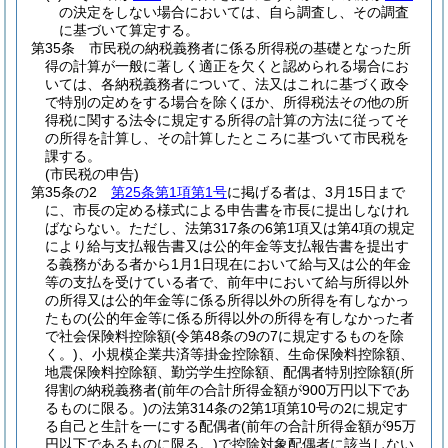
の決定をしない場合においては、自ら調査し、その調査
に基づいて算定する。
第35条
市民税の納税義務者に係る所得税の基礎となった所
得の計算が一般に著しく適正を欠くと認められる場合にお
いては、各納税義務者について、法又はこれに基づく政令
で特別の定めをする場合を除くほか、所得税法その他の所
得税に関する法令に規定する所得の計算の方法に従ってそ
の所得を計算し、その計算したところに基づいて市民税を
課する。
(市民税の申告)
第35条の2
第25条第1項第1号
に掲げる者は、3月15日まで
に、市長の定める様式による申告書を市長に提出しなけれ
ばならない。
ただし、法第317条の6第1項又は第4項の規定
により給与支払報告書又は公的年金等支払報告書を提出す
る義務がある者から1月1日現在において給与又は公的年金
等の支払を受けている者で、前年中において給与所得以外
の所得又は公的年金等に係る所得以外の所得を有しなかっ
たもの
(公的年金等に係る所得以外の所得を有しなかった者
で社会保険料控除額
(令第48条の9の7に規定するものを除
く。)
、小規模企業共済等掛金控除額、生命保険料控除額、
地震保険料控除額、勤労学生控除額、配偶者特別控除額
(所
得割の納税義務者
(前年の合計所得金額が900万円以下であ
るものに限る。)
の法第314条の2第1項第10号の2に規定す
る自己と生計を一にする配偶者
(前年の合計所得金額が95万
円以下であるものに限る。)
で控除対象配偶者に該当しない