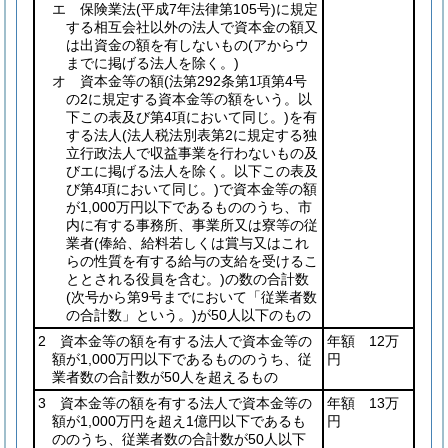
エ 保険業法
(平成7年法律第105号)
に規定
する相互会社以外の法人で資本金の額又
は出資金の額を有しないもの
(アからウ
までに掲げる法人を除く。)
オ 資本金等の額
(法第292条第1項第4号
の2に規定する資本金等の額をいう。以
下この表及び第4項において同じ。)
を有
する法人
(法人税法別表第2に規定する独
立行政法人で収益事業を行わないもの及
びエに掲げる法人を除く。以下この表及
び第4項において同じ。)
で資本金等の額
が1,000万円以下であるもののうち、市
内に有する事務所、事業所又は寮等の従
業者
(俸給、給料若しくは賞与又はこれ
らの性質を有する給与の支給を受けるこ
ととされる役員を含む。)
の数の合計数
(次号から第9号までにおいて「従業者数
の合計数」という。)
が50人以下のもの
2 資本金等の額を有する法人で資本金等の
年額 12万
額が1,000万円以下であるもののうち、従
円
業者数の合計数が50人を超えるもの
3 資本金等の額を有する法人で資本金等の
年額 13万
額が1,000万円を超え1億円以下であるも
円
ののうち、従業者数の合計数が50人以下