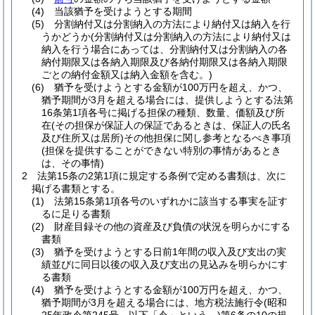
(4)
当該猶予を受けようとする期間
(5)
分割納付又は分割納入の方法により納付又は納入を行
うかどうか
(分割納付又は分割納入の方法により納付又は
納入を行う場合にあっては、分割納付又は分割納入の各
納付期限又は各納入期限及び各納付期限又は各納入期限
ごとの納付金額又は納入金額を含む。)
(6)
猶予を受けようとする金額が100万円を超え、かつ、
猶予期間が3月を超える場合には、提供しようとする法第
16条第1項各号に掲げる担保の種類、数量、価額及び所
在
(その担保が保証人の保証であるときは、保証人の氏名
及び住所又は居所)
その他担保に関し参考となるべき事項
(担保を提供することができない特別の事情があるとき
は、その事情)
2
法第15条の2第1項に規定する条例で定める書類は、次に
掲げる書類とする。
(1)
法第15条第1項各号のいずれかに該当する事実を証す
るに足りる書類
(2)
財産目録その他の資産及び負債の状況を明らかにする
書類
(3)
猶予を受けようとする日前1年間の収入及び支出の実
績並びに同日以後の収入及び支出の見込みを明らかにす
る書類
(4)
猶予を受けようとする金額が100万円を超え、かつ、
猶予期間が3月を超える場合には、地方税法施行令
(昭和