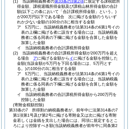
(1)
当該納税義務者の
第33条の3第2項
に規定する課税総所
得金額、課税退職所得金額及び課税山林所得金額の合計
額
(以下この条において「合計課税所得金額」という。)
が200万円以下である場合 次に掲げる金額のうちいず
れか少ない金額の100分の3に相当する金額
ア
5万円に、当該納税義務者が法第314条の6第1号イの
表の上欄に掲げる者に該当する場合には、当該納税義
務者に係る同表の下欄に掲げる金額を合算した金額を
加算した金額
イ
当該納税義務者の合計課税所得金額
(2)
当該納税義務者の合計課税所得金額が200万円を超え
る場合
ア
に掲げる金額から
イ
に掲げる金額を控除した
金額
(当該金額が5万円を下回る場合には、5万円とす
る。)
の100分の3に相当する金額
ア
5万円に、当該納税義務者が法第314条の6第1号イの
表の上欄に掲げる者に該当する場合には、当該納税義
務者に係る同表の下欄に掲げる金額を合算した金額を
加算した金額
イ
当該納税義務者の合計課税所得金額から200万円を
控除した金額
(寄附金税額控除)
第33条の7
所得割の納税義務者が、前年中に法第314条の7
第1項第1号及び第2号に掲げる寄附金又は次に掲げる寄附
金若しくは金銭を支出した場合には、同項に規定するとこ
ろにより控除すべき額
(当該納税義務者が前年中に同条第2