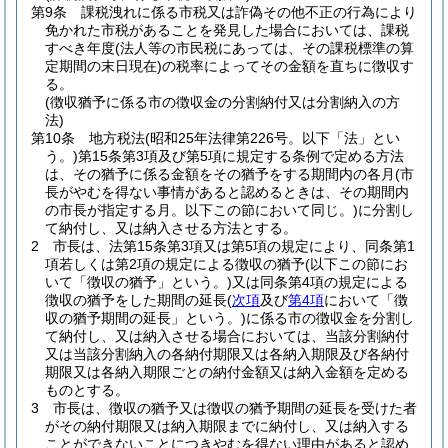
第9条
課税洩れに係る市税又は詐偽その他不正の行為により
免かれた市税があることを発見した場合においては、課税
すべき年度
(法人等の市民税にあっては、その課税標準の算
定期間の末日現在)
の税率によってその金額を直ちに徴収す
る。
(徴収猶予に係る市の徴収金の分割納付又は分割納入の方
法)
第10条
地方税法
(昭和25年法律第226号。以下「法」とい
う。)
第15条第3項及び第5項に規定する条例で定める方法
は、その猶予に係る金額をその猶予をする期間内の各月
(市
長がやむを得ない事情があると認めるときは、その期間内
の市長が指定する月。以下この節において同じ。)
に分割し
て納付し、又は納入させる方法とする。
2
市長は、法第15条第3項又は第5項の規定により、同条第1
項若しくは第2項の規定による徴収の猶予
(以下この節にお
いて「徴収の猶予」という。)
又は同条第4項の規定による
徴収の猶予をした期間の延長
(
次項
及び
第4項
において「徴
収の猶予期間の延長」という。)
に係る市の徴収金を分割し
て納付し、又は納入させる場合においては、当該分割納付
又は当該分割納入の各納付期限又は各納入期限及び各納付
期限又は各納入期限ごとの納付金額又は納入金額を定める
ものとする。
3
市長は、徴収の猶予又は徴収の猶予期間の延長を受けた者
がその納付期限又は納入期限までに納付し、又は納入する
ことができないことにつきやむを得ない理由があると認め