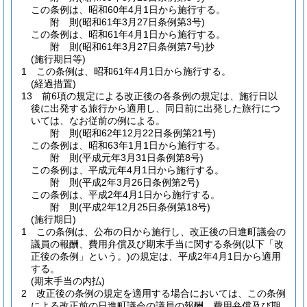
この条例は、昭和60年4月1日から施行する。
附
則
(昭和61年3月27日
条例第3号)
この条例は、昭和61年4月1日から施行する。
附
則
(昭和61年3月27日
条例第7号)
抄
(施行期日等)
1
この条例は、昭和61年4月1日から施行する。
(経過措置)
13
前6項の規定による改正後の各条例の規定は、施行日以
後に出発する旅行から適用し、同日前に出発した旅行につ
いては、なお従前の例による。
附
則
(昭和62年12月22日
条例第21号)
この条例は、昭和63年1月1日から施行する。
附
則
(平成元年3月31日
条例第8号)
この条例は、平成元年4月1日から施行する。
附
則
(平成2年3月26日
条例第2号)
この条例は、平成2年4月1日から施行する。
附
則
(平成2年12月25日
条例第18号)
(施行期日)
1
この条例は、公布の日から施行し、改正後の日進町議会の
議員の報酬、費用弁償及び期末手当に関する条例
(以下「改
正後の条例」という。)
の規定は、平成2年4月1日から適用
する。
(期末手当の内払)
2
改正後の条例の規定を適用する場合においては、この条例
による改正前の日進町議会の議員の報酬、費用弁償及び期