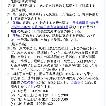
(日割計算の方法)
第4条
日割計算は、その月の現日数を基礎として計算する。
(費用弁償)
第5条
議員が職務を行うため旅行した場合には、費用弁償と
して旅費を支給する。
2
前項
の規定により支給する旅費の額は、
日進市職員の旅費
に関する条例
(令和7年日進市条例第1号)
及びこれに基づく
規則の規定により市長に支給する額の例による。
3
前項
に定めるもののほか、議員に支給する旅費について
は、一般職の職員に支給する旅費の例による。
(期末手当)
第6条
期末手当は、6月1日及び12月1日
(以下この条におい
てこれらの日を「基準日」という。)
にそれぞれ在職する議
員に支給する。
これらの基準日前1か月以内に任期が満限に
達し、辞職し、退職し、除名され、死亡し、又は解散によ
り任期が終了したこれらの者
(以下「任期が満限に達した者
等」という。)
についても同様とする。
2
期末手当の額は、期末手当基礎額に100分の175を乗じて
得た額に、基準日以前6か月以内の期間におけるその者の在
職期間の
次の各号
に掲げる区分に応じ、
当該各号
に定める
割合を乗じて得た額とする。
(1)
6か月 100分の100
(2)
5か月以上6か月未満 100分の80
(3)
3か月以上5か月未満 100分の60
(4)
3か月未満 100分の30