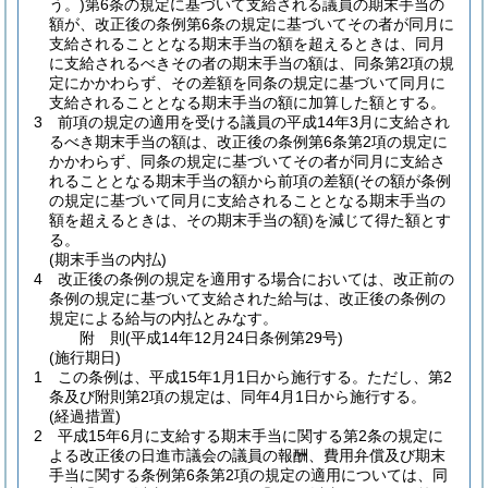
う。)
第6条の規定に基づいて支給される議員の期末手当の
額が、改正後の条例第6条の規定に基づいてその者が同月に
支給されることとなる期末手当の額を超えるときは、同月
に支給されるべきその者の期末手当の額は、同条第2項の規
定にかかわらず、その差額を同条の規定に基づいて同月に
支給されることとなる期末手当の額に加算した額とする。
3
前項の規定の適用を受ける議員の平成14年3月に支給され
るべき期末手当の額は、改正後の条例第6条第2項の規定に
かかわらず、同条の規定に基づいてその者が同月に支給さ
れることとなる期末手当の額から前項の差額
(その額が条例
の規定に基づいて同月に支給されることとなる期末手当の
額を超えるときは、その期末手当の額)
を減じて得た額とす
る。
(期末手当の内払)
4
改正後の条例の規定を適用する場合においては、改正前の
条例の規定に基づいて支給された給与は、改正後の条例の
規定による給与の内払とみなす。
附
則
(平成14年12月24日
条例第29号)
(施行期日)
1
この条例は、平成15年1月1日から施行する。
ただし、第2
条及び附則第2項の規定は、同年4月1日から施行する。
(経過措置)
2
平成15年6月に支給する期末手当に関する第2条の規定に
よる改正後の日進市議会の議員の報酬、費用弁償及び期末
手当に関する条例第6条第2項の規定の適用については、同