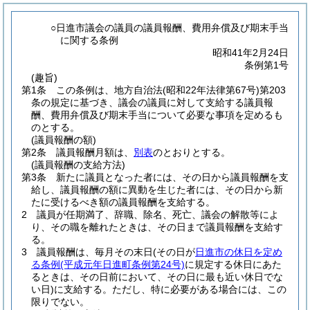
○日進市議会の議員の議員報酬、費用弁償及び期末手当
に関する条例
昭和41年2月24日
条例第1号
(趣旨)
第1条
この条例は、地方自治法
(昭和22年法律第67号)
第203
条の規定に基づき、議会の議員に対して支給する議員報
酬、費用弁償及び期末手当について必要な事項を定めるも
のとする。
(議員報酬の額)
第2条
議員報酬月額は、
別表
のとおりとする。
(議員報酬の支給方法)
第3条
新たに議員となった者には、その日から議員報酬を支
給し、議員報酬の額に異動を生じた者には、その日から新
たに受けるべき額の議員報酬を支給する。
2
議員が任期満了、辞職、除名、死亡、議会の解散等によ
り、その職を離れたときは、その日まで議員報酬を支給す
る。
3
議員報酬は、毎月その末日
(その日が
日進市の休日を定め
る条例
(平成元年日進町条例第24号)
に規定する休日にあた
るときは、その日前において、その日に最も近い休日でな
い日)
に支給する。
ただし、特に必要がある場合には、この
限りでない。