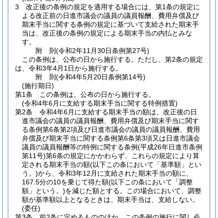
3
改正後の条例の規定を適用する場合には、第1条の規定に
よる改正前の日進市議会の議員の議員報酬、費用弁償及び
期末手当に関する条例の規定に基づいて支給された期末手
当は、改正後の条例の規定による期末手当の内払とみな
す。
附
則
(令和2年11月30日
条例第27号)
この条例は、公布の日から施行する。
ただし、第2条の規定
は、令和3年4月1日から施行する。
附
則
(令和4年5月20日
条例第14号)
(施行期日)
第1条
この条例は、公布の日から施行する。
(令和4年6月に支給する期末手当に関する特例措置)
第2条
令和4年6月に支給する期末手当の額は、改正後の日
進市議会の議員の議員報酬、費用弁償及び期末手当に関す
る条例第6条第2項及び日進市議会の議員の議員報酬、費用
弁償及び期末手当に関する条例第6条第3項又は日進市議会
議員の議員報酬等の特例に関する条例
(平成26年日進市条例
第11号)
第6条の規定にかかわらず、これらの規定により算
定される期末手当の額
(以下この条において「基準額」とい
う。)
から、令和3年12月に支給された期末手当の額に、
167.5分の10を乗じて得た額
(以下この条において「調整
額」という。)
を減じた額とする。
この場合において、調整
額が基準額以上となるときは、期末手当は、支給しない。
(委任)
第3条
前2条に定めるもののほか、この条例の施行に関し必