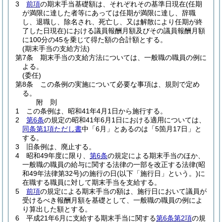
3
前項
の期末手当基礎額は、それぞれその基準日現在
(任期
が満限に達した者等にあっては任期が満限に達し、辞職
し、退職し、除名され、死亡し、又は解散により任期が終
了した日現在)
における議員報酬月額及びその議員報酬月額
に100分の45を乗じて得た額の合計額とする。
(期末手当の支給方法)
第7条
期末手当の支給方法については、一般職の職員の例に
よる。
(委任)
第8条
この条例の実施について必要な事項は、規則で定め
る。
附
則
1
この条例は、昭和41年4月1日から施行する。
2
第6条
の規定の昭和41年6月1日における適用については、
同条第1項ただし書
中「6月」とあるのは「5箇月17日」と
する。
3
旧条例は、廃止する。
4
昭和49年度に限り、
第6条
の規定による期末手当のほか、
一般職の職員の給与に関する法律の一部を改正する法律
(昭
和49年法律第32号)
の施行の日
(以下「施行日」という。)
に
在職する職員に対して期末手当を支給する。
5
前項
の規定による期末手当の額は、施行日において議員が
受けるべき報酬月額を基礎として、一般職の職員の例によ
り算出した額とする。
6
平成21年6月に支給する期末手当に関する
第6条第2項
の規