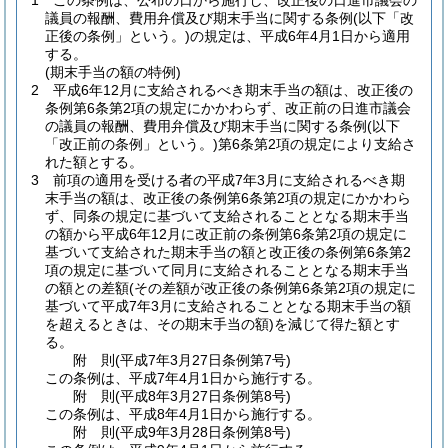
1
この条例は、公布の日から施行し、改正後の日進市議会の
議員の報酬、費用弁償及び期末手当に関する条例
(以下「改
正後の条例」という。)
の規定は、平成6年4月1日から適用
する。
(期末手当の額の特例)
2
平成6年12月に支給されるべき期末手当の額は、改正後の
条例第6条第2項の規定にかかわらず、改正前の日進市議会
の議員の報酬、費用弁償及び期末手当に関する条例
(以下
「改正前の条例」という。)
第6条第2項の規定により支給さ
れた額とする。
3
前項の適用を受ける者の平成7年3月に支給されるべき期
末手当の額は、改正後の条例第6条第2項の規定にかかわら
ず、同条の規定に基づいて支給されることとなる期末手当
の額から平成6年12月に改正前の条例第6条第2項の規定に
基づいて支給された期末手当の額と改正後の条例第6条第2
項の規定に基づいて同月に支給されることとなる期末手当
の額との差額
(その差額が改正後の条例第6条第2項の規定に
基づいて平成7年3月に支給されることとなる期末手当の額
を超えるときは、その期末手当の額)
を減じて得た額とす
る。
附
則
(平成7年3月27日
条例第7号)
この条例は、平成7年4月1日から施行する。
附
則
(平成8年3月27日
条例第8号)
この条例は、平成8年4月1日から施行する。
附
則
(平成9年3月28日
条例第8号)