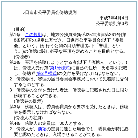
○日進市公平委員会傍聴規則
平成7年4月4日
公平委規則第3号
(目的)
第1条
この規則
は、地方公務員法
(昭和25年法律第261号)
第
8条第4項の規定に基づき、日進市公平委員会
(以下「委員
会」という。)
が行う公開の口頭審理
(以下「審理」とい
う。)
の傍聴に関し必要な事項を定めることを目的とする。
(傍聴券)
第2条
審理を傍聴しようとする者
(以下「傍聴人」という。)
は、傍聴人受付簿
(
第1号様式
)
に自己の住所、氏名等を記載
し、傍聴券
(
第2号様式
)
の交付を受けなければならない。
2
傍聴券は、審理の当日委員会事務局において先着順に交付
するものとする。
3
傍聴券の交付を受けた者は、傍聴券に記載された日に限り
傍聴することができる。
(傍聴券の提示)
第3条
傍聴人は、委員会職員から要求を受けたときは、傍聴
券を提示しなければならない。
(傍聴人の定員)
第4条
傍聴人の定員は、30人とする。
2
傍聴人が、
前項
の定員に達した場合でも、委員会が特に必
要と認めたときは、入場させることができる。