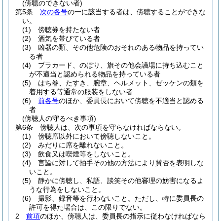
(傍聴のできない者)
第5条
次の各号
の一に該当する者は、傍聴することができな
い。
(1)
傍聴券を持たない者
(2)
酒気を帯びている者
(3)
凶器の類、その他危険のおそれのある物品を持ってい
る者
(4)
プラカード、のぼり、旗その他会議場に持ち込むこと
が不適当と認められる物品を持っている者
(5)
はち巻、たすき、腕章、ヘルメット、ゼッケンの類を
着用する等通常の服装をしない者
(6)
前各号
のほか、委員長において傍聴を不適当と認める
者
(傍聴人の守るべき事項)
第6条
傍聴人は、次の事項を守らなければならない。
(1)
傍聴席以外において傍聴しないこと。
(2)
みだりに席を離れないこと。
(3)
飲食又は喫煙等をしないこと。
(4)
言論に対して拍手その他の方法により賛否を表明しな
いこと。
(5)
静かに傍聴し、私語、談笑その他審理の妨害になるよ
うな行為をしないこと。
(6)
撮影、録音等を行わないこと。
ただし、特に委員長の
許可を得た場合は、この限りでない。
2
前項
のほか、傍聴人は、委員長の指示に従わなければなら