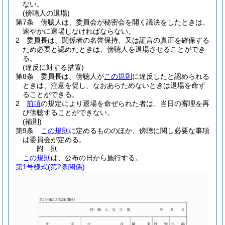
ない。
(傍聴人の退場)
第7条
傍聴人は、委員会が秘密会を開く議決をしたときは、
速やかに退場しなければならない。
2
委員長は、関係者の名誉保持、又は証言の真正を確保する
ため必要と認めたときは、傍聴人を退場させることができ
る。
(違反に対する措置)
第8条
委員長は、傍聴人が
この規則
に違反したと認められる
ときは、注意を促し、なおあらためないときは退場を命ず
ることができる。
2
前項
の規定により退場を命ぜられた者は、当日の審理を再
び傍聴することができない。
(補則)
第9条
この規則
に定めるもののほか、傍聴に関し必要な事項
は委員会が定める。
附
則
この規則
は、公布の日から施行する。
第1号様式
(第2条関係)