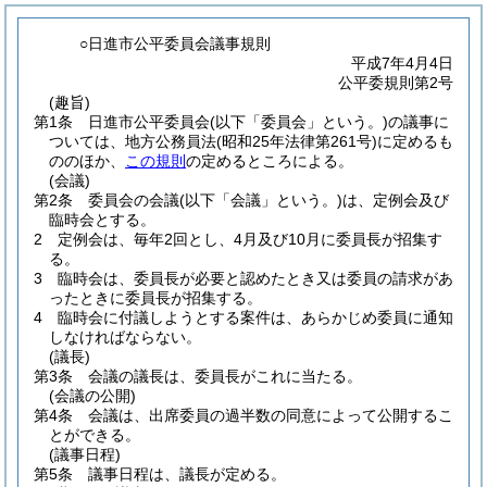
○日進市公平委員会議事規則
平成7年4月4日
公平委規則第2号
(趣旨)
第1条
日進市公平委員会
(以下「委員会」という。)
の議事に
ついては、地方公務員法
(昭和25年法律第261号)
に定めるも
ののほか、
この規則
の定めるところによる。
(会議)
第2条
委員会の会議
(以下「会議」という。)
は、定例会及び
臨時会とする。
2
定例会は、毎年2回とし、4月及び10月に委員長が招集す
る。
3
臨時会は、委員長が必要と認めたとき又は委員の請求があ
ったときに委員長が招集する。
4
臨時会に付議しようとする案件は、あらかじめ委員に通知
しなければならない。
(議長)
第3条
会議の議長は、委員長がこれに当たる。
(会議の公開)
第4条
会議は、出席委員の過半数の同意によって公開するこ
とができる。
(議事日程)
第5条
議事日程は、議長が定める。