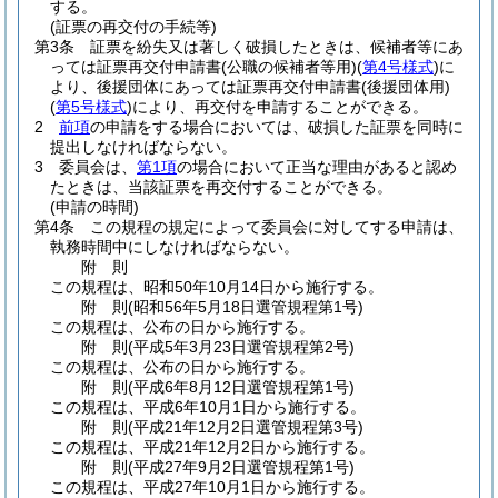
する。
(証票の再交付の手続等)
第3条
証票を紛失又は著しく破損したときは、候補者等にあ
っては証票再交付申請書
(公職の候補者等用)
(
第4号様式
)
に
より、後援団体にあっては証票再交付申請書
(後援団体用)
(
第5号様式
)
により、再交付を申請することができる。
2
前項
の申請をする場合においては、破損した証票を同時に
提出しなければならない。
3
委員会は、
第1項
の場合において正当な理由があると認め
たときは、当該証票を再交付することができる。
(申請の時間)
第4条
この規程の規定によって委員会に対してする申請は、
執務時間中にしなければならない。
附
則
この規程は、昭和50年10月14日から施行する。
附
則
(昭和56年5月18日
選管規程第1号)
この規程は、公布の日から施行する。
附
則
(平成5年3月23日
選管規程第2号)
この規程は、公布の日から施行する。
附
則
(平成6年8月12日
選管規程第1号)
この規程は、平成6年10月1日から施行する。
附
則
(平成21年12月2日
選管規程第3号)
この規程は、平成21年12月2日から施行する。
附
則
(平成27年9月2日
選管規程第1号)
この規程は、平成27年10月1日から施行する。