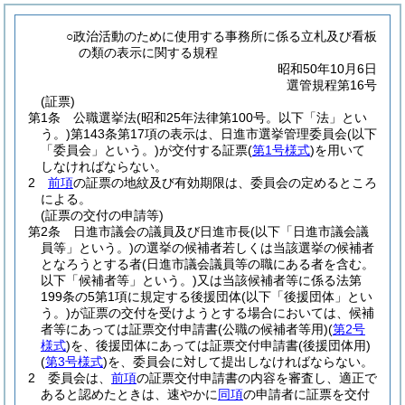
○政治活動のために使用する事務所に係る立札及び看板
の類の表示に関する規程
昭和50年10月6日
選管規程第16号
(証票)
第1条
公職選挙法
(昭和25年法律第100号。以下「法」とい
う。)
第143条第17項の表示は、日進市選挙管理委員会
(以下
「委員会」という。)
が交付する証票
(
第1号様式
)
を用いて
しなければならない。
2
前項
の証票の地紋及び有効期限は、委員会の定めるところ
による。
(証票の交付の申請等)
第2条
日進市議会の議員及び日進市長
(以下「日進市議会議
員等」という。)
の選挙の候補者若しくは当該選挙の候補者
となろうとする者
(日進市議会議員等の職にある者を含む。
以下「候補者等」という。)
又は当該候補者等に係る法第
199条の5第1項に規定する後援団体
(以下「後援団体」とい
う。)
が証票の交付を受けようとする場合においては、候補
者等にあっては証票交付申請書
(公職の候補者等用)
(
第2号
様式
)
を、後援団体にあっては証票交付申請書
(後援団体用)
(
第3号様式
)
を、委員会に対して提出しなければならない。
2
委員会は、
前項
の証票交付申請書の内容を審査し、適正で
あると認めたときは、速やかに
同項
の申請者に証票を交付