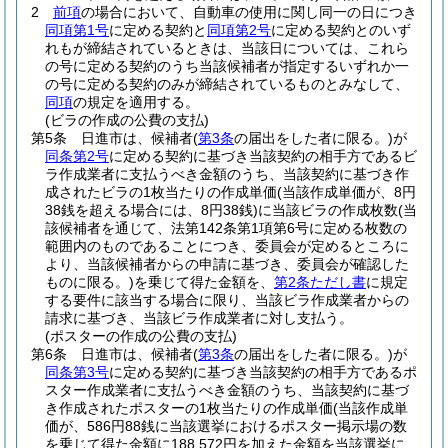
2
前項
の場合において、自動車の使用に関し同一の日につき
同項第1号
に定める契約と
同項第2号
に定める契約とのいず
れもが締結されているときは、当該日については、これら
の号に定める契約のうち当該候補者が指定するいずれか一
の号に定める契約のみが締結されているものとみなして、
同項
の規定を適用する。
(ビラの作成の公費の支払)
第5条
日進市は、候補者
(
第3条
の届出をした者に限る。)
が
同条第2号
に定める契約に基づき当該契約の相手方であるビ
ラ作成業者に支払うべき金額のうち、当該契約に基づき作
成されたビラの1枚当たりの作成単価
(当該作成単価が、8円
38銭を超える場合には、8円38銭)
に当該ビラの作成枚数
(当
該候補者を通じて、法第142条第1項第6号に定める枚数の
範囲内のものであることにつき、委員会が定めるところに
より、当該候補者からの申請に基づき、委員会が確認した
ものに限る。)
を乗じて得た金額を、
第2条ただし書
に規定
する要件に該当する場合に限り、当該ビラ作成業者からの
請求に基づき、当該ビラ作成業者に対し支払う。
(ポスターの作成の公費の支払)
第6条
日進市は、候補者
(
第3条
の届出をした者に限る。)
が
同条第3号
に定める契約に基づき当該契約の相手方であるポ
スター作成業者に支払うべき金額のうち、当該契約に基づ
き作成されたポスターの1枚当たりの作成単価
(当該作成単
価が、586円88銭に当該選挙におけるポスター掲示場の数
を乗じて得た金額に188,572円を加えた金額を当該選挙に