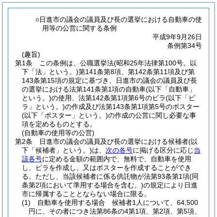
○日進市の議会の議員及び長の選挙における自動車の使
用等の公営に関する条例
平成9年9月26日
条例第34号
(趣旨)
第1条
この条例は、公職選挙法
(昭和25年法律第100号。以
下「法」という。)
第141条第8項、第142条第11項及び第
143条第15項の規定に基づき、日進市の議会の議員及び長
の選挙における法第141条第1項の自動車
(以下「自動車」
という。)
の使用、法第142条第1項第6号のビラ
(以下「ビ
ラ」という。)
の作成及び法第143条第1項第5号のポスター
(以下「ポスター」という。)
の作成の公営に関し必要な事
項を定めるものとする。
(自動車の使用等の公営)
第2条
日進市の議会の議員及び長の選挙における候補者
(以
下「候補者」という。)
は、
次の各号
に掲げる区分に応じ
当
該各号
に定める金額の範囲内で、無料で、自動車を使用
し、ビラを作成し、又はポスターを作成することができ
る。
ただし、当該候補者に係る供託物が法第93条第1項
(同
条第2項において準用する場合を含む。)
の規定により日進
市に帰属することとならない場合に限る。
(1)
自動車を使用する場合 候補者1人について、64,500
円に、その者につき法第86条の4第1項、第2項、第5項、