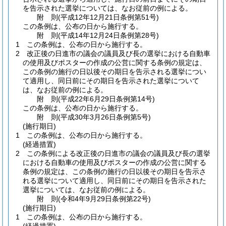
を告示された選挙については、なお従前の例による。
附
則
(平成12年12月21日
条例第51号)
この条例は、公布の日から施行する。
附
則
(平成14年12月24日
条例第28号)
1
この条例は、公布の日から施行する。
2
改正後の日進市の議会の議員及び長の選挙における自動車
の使用及びポスターの作成の公営に関する条例の規定は、
この条例の施行の日以後その期日を告示される選挙につい
て適用し、同日前にその期日を告示された選挙について
は、なお従前の例による。
附
則
(平成22年6月29日
条例第14号)
この条例は、公布の日から施行する。
附
則
(平成30年3月26日
条例第5号)
(施行期日)
1
この条例は、公布の日から施行する。
(経過措置)
2
この条例による改正後の日進市の議会の議員及び長の選挙
における自動車の使用及びポスターの作成の公営に関する
条例の規定は、この条例の施行の日以後その期日を告示さ
れる選挙について適用し、同日前にその期日を告示された
選挙については、なお従前の例による。
附
則
(令和4年9月29日
条例第22号)
(施行期日)
1
この条例は、公布の日から施行する。