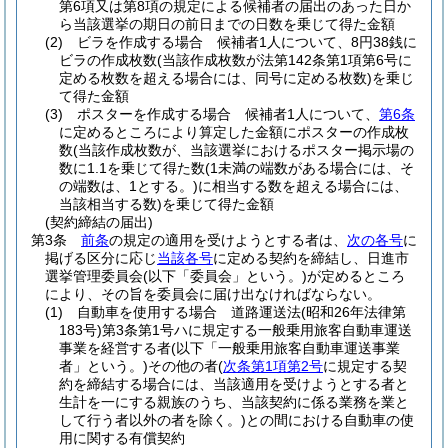
第6項又は第8項の規定による候補者の届出のあった日か
ら当該選挙の期日の前日までの日数を乗じて得た金額
(2)
ビラを作成する場合 候補者1人について、8円38銭に
ビラの作成枚数
(当該作成枚数が法第142条第1項第6号に
定める枚数を超える場合には、同号に定める枚数)
を乗じ
て得た金額
(3)
ポスターを作成する場合 候補者1人について、
第6条
に定めるところにより算定した金額にポスターの作成枚
数
(当該作成枚数が、当該選挙におけるポスター掲示場の
数に1.1を乗じて得た数
(1未満の端数がある場合には、そ
の端数は、1とする。)
に相当する数を超える場合には、
当該相当する数)
を乗じて得た金額
(契約締結の届出)
第3条
前条
の規定の適用を受けようとする者は、
次の各号
に
掲げる区分に応じ
当該各号
に定める契約を締結し、日進市
選挙管理委員会
(以下「委員会」という。)
が定めるところ
により、その旨を委員会に届け出なければならない。
(1)
自動車を使用する場合 道路運送法
(昭和26年法律第
183号)
第3条第1号ハに規定する一般乗用旅客自動車運送
事業を経営する者
(以下「一般乗用旅客自動車運送事業
者」という。)
その他の者
(
次条第1項第2号
に規定する契
約を締結する場合には、当該適用を受けようとする者と
生計を一にする親族のうち、当該契約に係る業務を業と
して行う者以外の者を除く。)
との間における自動車の使
用に関する有償契約