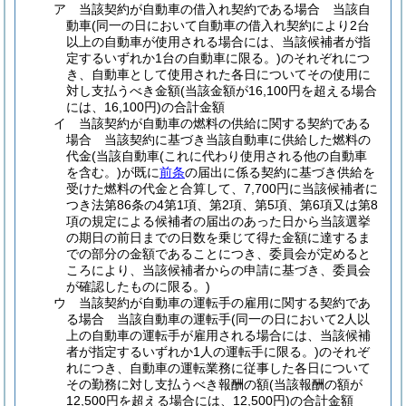
ア
当該契約が自動車の借入れ契約である場合 当該自
動車
(同一の日において自動車の借入れ契約により2台
以上の自動車が使用される場合には、当該候補者が指
定するいずれか1台の自動車に限る。)
のそれぞれにつ
き、自動車として使用された各日についてその使用に
対し支払うべき金額
(当該金額が16,100円を超える場合
には、16,100円)
の合計金額
イ
当該契約が自動車の燃料の供給に関する契約である
場合 当該契約に基づき当該自動車に供給した燃料の
代金
(当該自動車
(これに代わり使用される他の自動車
を含む。)
が既に
前条
の届出に係る契約に基づき供給を
受けた燃料の代金と合算して、7,700円に当該候補者に
つき法第86条の4第1項、第2項、第5項、第6項又は第8
項の規定による候補者の届出のあった日から当該選挙
の期日の前日までの日数を乗じて得た金額に達するま
での部分の金額であることにつき、委員会が定めると
ころにより、当該候補者からの申請に基づき、委員会
が確認したものに限る。)
ウ
当該契約が自動車の運転手の雇用に関する契約であ
る場合 当該自動車の運転手
(同一の日において2人以
上の自動車の運転手が雇用される場合には、当該候補
者が指定するいずれか1人の運転手に限る。)
のそれぞ
れにつき、自動車の運転業務に従事した各日について
その勤務に対し支払うべき報酬の額
(当該報酬の額が
12,500円を超える場合には、12,500円)
の合計金額