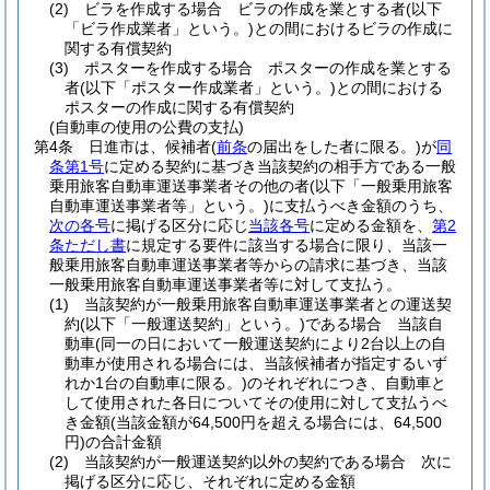
(2)
ビラを作成する場合 ビラの作成を業とする者
(以下
「ビラ作成業者」という。)
との間におけるビラの作成に
関する有償契約
(3)
ポスターを作成する場合 ポスターの作成を業とする
者
(以下「ポスター作成業者」という。)
との間における
ポスターの作成に関する有償契約
(自動車の使用の公費の支払)
第4条
日進市は、候補者
(
前条
の届出をした者に限る。)
が
同
条第1号
に定める契約に基づき当該契約の相手方である一般
乗用旅客自動車運送事業者その他の者
(以下「一般乗用旅客
自動車運送事業者等」という。)
に支払うべき金額のうち、
次の各号
に掲げる区分に応じ
当該各号
に定める金額を、
第2
条ただし書
に規定する要件に該当する場合に限り、当該一
般乗用旅客自動車運送事業者等からの請求に基づき、当該
一般乗用旅客自動車運送事業者等に対して支払う。
(1)
当該契約が一般乗用旅客自動車運送事業者との運送契
約
(以下「一般運送契約」という。)
である場合 当該自
動車
(同一の日において一般運送契約により2台以上の自
動車が使用される場合には、当該候補者が指定するいず
れか1台の自動車に限る。)
のそれぞれにつき、自動車と
して使用された各日についてその使用に対して支払うべ
き金額
(当該金額が64,500円を超える場合には、64,500
円)
の合計金額
(2)
当該契約が一般運送契約以外の契約である場合 次に
掲げる区分に応じ、それぞれに定める金額