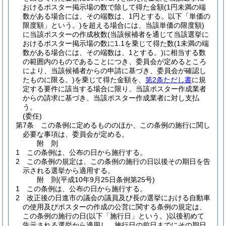
おけるポスター掲示場の数で除して得た金額
(1円未満の端
数がある場合には、その端数は、1円とする。以下「単価の
限度額」という。)
を超える場合には、当該単価の限度額)
に当該ポスターの作成枚数
(当該候補者を通じて当該選挙に
おけるポスター掲示場の数に1.1を乗じて得た数
(1未満の端
数がある場合には、その端数は、1とする。)
に相当する数
の範囲内のものであることにつき、委員会が定めるところ
により、当該候補者からの申請に基づき、委員会が確認し
たものに限る。)
を乗じて得た金額を、
第2条ただし書
に規
定する要件に該当する場合に限り、当該ポスター作成業者
からの請求に基づき、当該ポスター作成業者に対し支払
う。
(委任)
第7条
この条例に定めるもののほか、この条例の施行に関し
必要な事項は、委員会が定める。
附
則
1
この条例は、公布の日から施行する。
2
この条例の規定は、この条例の施行の日以後その期日を告
示される選挙から適用する。
附
則
(平成10年9月25日
条例第25号)
1
この条例は、公布の日から施行する。
2
改正後の日進市の議会の議員及び長の選挙における自動車
の使用及びポスターの作成の公営に関する条例の規定は、
この条例の施行の日
(以下「施行日」という。)
以後初めて
告示される選挙から適用し、施行日の前日までにその期日