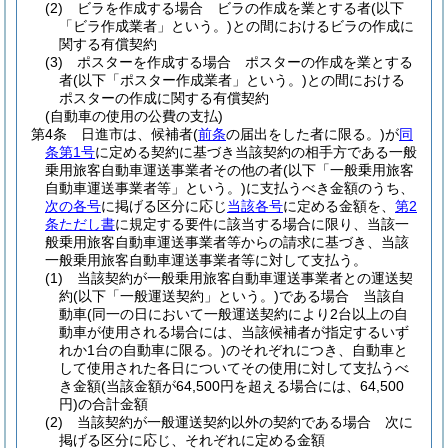
(2)
ビラを作成する場合 ビラの作成を業とする者
(以下
「ビラ作成業者」という。)
との間におけるビラの作成に
関する有償契約
(3)
ポスターを作成する場合 ポスターの作成を業とする
者
(以下「ポスター作成業者」という。)
との間における
ポスターの作成に関する有償契約
(自動車の使用の公費の支払)
第4条
日進市は、候補者
(
前条
の届出をした者に限る。)
が
同
条第1号
に定める契約に基づき当該契約の相手方である一般
乗用旅客自動車運送事業者その他の者
(以下「一般乗用旅客
自動車運送事業者等」という。)
に支払うべき金額のうち、
次の各号
に掲げる区分に応じ
当該各号
に定める金額を、
第2
条ただし書
に規定する要件に該当する場合に限り、当該一
般乗用旅客自動車運送事業者等からの請求に基づき、当該
一般乗用旅客自動車運送事業者等に対して支払う。
(1)
当該契約が一般乗用旅客自動車運送事業者との運送契
約
(以下「一般運送契約」という。)
である場合 当該自
動車
(同一の日において一般運送契約により2台以上の自
動車が使用される場合には、当該候補者が指定するいず
れか1台の自動車に限る。)
のそれぞれにつき、自動車と
して使用された各日についてその使用に対して支払うべ
き金額
(当該金額が64,500円を超える場合には、64,500
円)
の合計金額
(2)
当該契約が一般運送契約以外の契約である場合 次に
掲げる区分に応じ、それぞれに定める金額