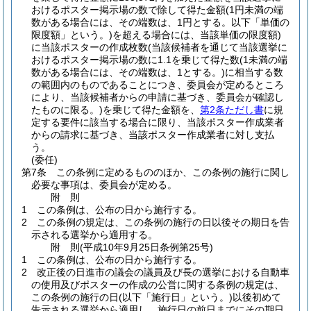
おけるポスター掲示場の数で除して得た金額
(1円未満の端
数がある場合には、その端数は、1円とする。以下「単価の
限度額」という。)
を超える場合には、当該単価の限度額)
に当該ポスターの作成枚数
(当該候補者を通じて当該選挙に
おけるポスター掲示場の数に1.1を乗じて得た数
(1未満の端
数がある場合には、その端数は、1とする。)
に相当する数
の範囲内のものであることにつき、委員会が定めるところ
により、当該候補者からの申請に基づき、委員会が確認し
たものに限る。)
を乗じて得た金額を、
第2条ただし書
に規
定する要件に該当する場合に限り、当該ポスター作成業者
からの請求に基づき、当該ポスター作成業者に対し支払
う。
(委任)
第7条
この条例に定めるもののほか、この条例の施行に関し
必要な事項は、委員会が定める。
附
則
1
この条例は、公布の日から施行する。
2
この条例の規定は、この条例の施行の日以後その期日を告
示される選挙から適用する。
附
則
(平成10年9月25日
条例第25号)
1
この条例は、公布の日から施行する。
2
改正後の日進市の議会の議員及び長の選挙における自動車
の使用及びポスターの作成の公営に関する条例の規定は、
この条例の施行の日
(以下「施行日」という。)
以後初めて
告示される選挙から適用し、施行日の前日までにその期日