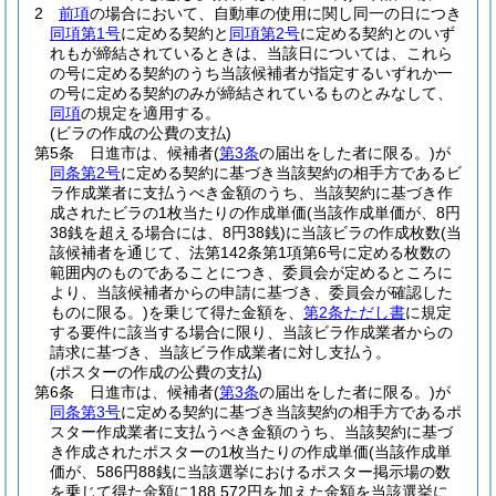
2
前項
の場合において、自動車の使用に関し同一の日につき
同項第1号
に定める契約と
同項第2号
に定める契約とのいず
れもが締結されているときは、当該日については、これら
の号に定める契約のうち当該候補者が指定するいずれか一
の号に定める契約のみが締結されているものとみなして、
同項
の規定を適用する。
(ビラの作成の公費の支払)
第5条
日進市は、候補者
(
第3条
の届出をした者に限る。)
が
同条第2号
に定める契約に基づき当該契約の相手方であるビ
ラ作成業者に支払うべき金額のうち、当該契約に基づき作
成されたビラの1枚当たりの作成単価
(当該作成単価が、8円
38銭を超える場合には、8円38銭)
に当該ビラの作成枚数
(当
該候補者を通じて、法第142条第1項第6号に定める枚数の
範囲内のものであることにつき、委員会が定めるところに
より、当該候補者からの申請に基づき、委員会が確認した
ものに限る。)
を乗じて得た金額を、
第2条ただし書
に規定
する要件に該当する場合に限り、当該ビラ作成業者からの
請求に基づき、当該ビラ作成業者に対し支払う。
(ポスターの作成の公費の支払)
第6条
日進市は、候補者
(
第3条
の届出をした者に限る。)
が
同条第3号
に定める契約に基づき当該契約の相手方であるポ
スター作成業者に支払うべき金額のうち、当該契約に基づ
き作成されたポスターの1枚当たりの作成単価
(当該作成単
価が、586円88銭に当該選挙におけるポスター掲示場の数
を乗じて得た金額に188,572円を加えた金額を当該選挙に