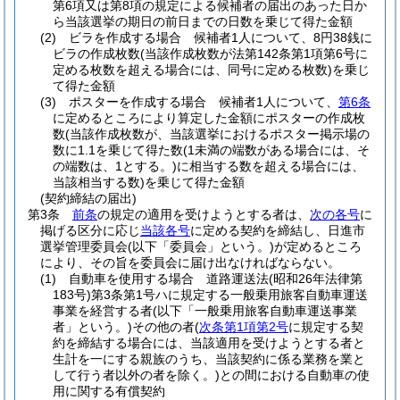
第6項又は第8項の規定による候補者の届出のあった日か
ら当該選挙の期日の前日までの日数を乗じて得た金額
(2)
ビラを作成する場合 候補者1人について、8円38銭に
ビラの作成枚数
(当該作成枚数が法第142条第1項第6号に
定める枚数を超える場合には、同号に定める枚数)
を乗じ
て得た金額
(3)
ポスターを作成する場合 候補者1人について、
第6条
に定めるところにより算定した金額にポスターの作成枚
数
(当該作成枚数が、当該選挙におけるポスター掲示場の
数に1.1を乗じて得た数
(1未満の端数がある場合には、そ
の端数は、1とする。)
に相当する数を超える場合には、
当該相当する数)
を乗じて得た金額
(契約締結の届出)
第3条
前条
の規定の適用を受けようとする者は、
次の各号
に
掲げる区分に応じ
当該各号
に定める契約を締結し、日進市
選挙管理委員会
(以下「委員会」という。)
が定めるところ
により、その旨を委員会に届け出なければならない。
(1)
自動車を使用する場合 道路運送法
(昭和26年法律第
183号)
第3条第1号ハに規定する一般乗用旅客自動車運送
事業を経営する者
(以下「一般乗用旅客自動車運送事業
者」という。)
その他の者
(
次条第1項第2号
に規定する契
約を締結する場合には、当該適用を受けようとする者と
生計を一にする親族のうち、当該契約に係る業務を業と
して行う者以外の者を除く。)
との間における自動車の使
用に関する有償契約