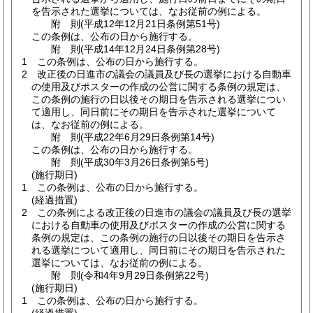
を告示された選挙については、なお従前の例による。
附
則
(平成12年12月21日
条例第51号)
この条例は、公布の日から施行する。
附
則
(平成14年12月24日
条例第28号)
1
この条例は、公布の日から施行する。
2
改正後の日進市の議会の議員及び長の選挙における自動車
の使用及びポスターの作成の公営に関する条例の規定は、
この条例の施行の日以後その期日を告示される選挙につい
て適用し、同日前にその期日を告示された選挙について
は、なお従前の例による。
附
則
(平成22年6月29日
条例第14号)
この条例は、公布の日から施行する。
附
則
(平成30年3月26日
条例第5号)
(施行期日)
1
この条例は、公布の日から施行する。
(経過措置)
2
この条例による改正後の日進市の議会の議員及び長の選挙
における自動車の使用及びポスターの作成の公営に関する
条例の規定は、この条例の施行の日以後その期日を告示さ
れる選挙について適用し、同日前にその期日を告示された
選挙については、なお従前の例による。
附
則
(令和4年9月29日
条例第22号)
(施行期日)
1
この条例は、公布の日から施行する。