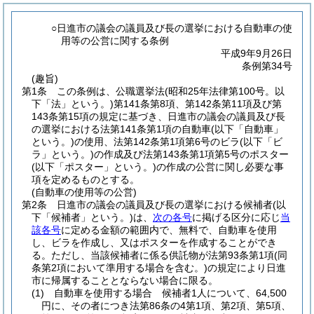
○日進市の議会の議員及び長の選挙における自動車の使
用等の公営に関する条例
平成9年9月26日
条例第34号
(趣旨)
第1条
この条例は、公職選挙法
(昭和25年法律第100号。以
下「法」という。)
第141条第8項、第142条第11項及び第
143条第15項の規定に基づき、日進市の議会の議員及び長
の選挙における法第141条第1項の自動車
(以下「自動車」
という。)
の使用、法第142条第1項第6号のビラ
(以下「ビ
ラ」という。)
の作成及び法第143条第1項第5号のポスター
(以下「ポスター」という。)
の作成の公営に関し必要な事
項を定めるものとする。
(自動車の使用等の公営)
第2条
日進市の議会の議員及び長の選挙における候補者
(以
下「候補者」という。)
は、
次の各号
に掲げる区分に応じ
当
該各号
に定める金額の範囲内で、無料で、自動車を使用
し、ビラを作成し、又はポスターを作成することができ
る。
ただし、当該候補者に係る供託物が法第93条第1項
(同
条第2項において準用する場合を含む。)
の規定により日進
市に帰属することとならない場合に限る。
(1)
自動車を使用する場合 候補者1人について、64,500
円に、その者につき法第86条の4第1項、第2項、第5項、