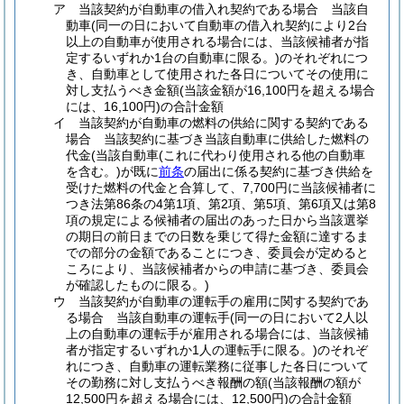
ア
当該契約が自動車の借入れ契約である場合 当該自
動車
(同一の日において自動車の借入れ契約により2台
以上の自動車が使用される場合には、当該候補者が指
定するいずれか1台の自動車に限る。)
のそれぞれにつ
き、自動車として使用された各日についてその使用に
対し支払うべき金額
(当該金額が16,100円を超える場合
には、16,100円)
の合計金額
イ
当該契約が自動車の燃料の供給に関する契約である
場合 当該契約に基づき当該自動車に供給した燃料の
代金
(当該自動車
(これに代わり使用される他の自動車
を含む。)
が既に
前条
の届出に係る契約に基づき供給を
受けた燃料の代金と合算して、7,700円に当該候補者に
つき法第86条の4第1項、第2項、第5項、第6項又は第8
項の規定による候補者の届出のあった日から当該選挙
の期日の前日までの日数を乗じて得た金額に達するま
での部分の金額であることにつき、委員会が定めると
ころにより、当該候補者からの申請に基づき、委員会
が確認したものに限る。)
ウ
当該契約が自動車の運転手の雇用に関する契約であ
る場合 当該自動車の運転手
(同一の日において2人以
上の自動車の運転手が雇用される場合には、当該候補
者が指定するいずれか1人の運転手に限る。)
のそれぞ
れにつき、自動車の運転業務に従事した各日について
その勤務に対し支払うべき報酬の額
(当該報酬の額が
12,500円を超える場合には、12,500円)
の合計金額