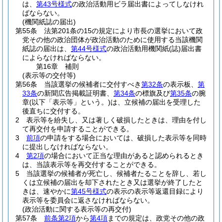
は、
第43号様式
の政治活動用ビラ届出書によってしなけれ
ばならない。
(機関紙誌の届出)
第55条
法第201条の15の規定により市長の選挙において政
党その他の政治団体が政治活動のために使用する当該機関
紙誌の届出は、
第44号様式
の政治活動用機関紙
(誌)
届出書
によらなければならない。
第16章
補則
(表示等の交付等)
第56条
当該選挙の候補者に交付すべき
第32条
の表示板、
第
33条
の新聞広告掲載証明書、
第34条
の標旗及び
第35条
の腕
章
(以下「表示等」という。)
は、立候補の届出を受理した
後直ちに交付する。
2
表示等を紛失し、又は著しく破損したときは、理由を付し
て再交付を申請することができる。
3
前項
の申請をする場合においては、破損した表示等を同時
に提出しなければならない。
4
第2項
の場合において正当な理由があると認められるとき
は、当該表示等を再交付することができる。
5
当該選挙の候補者が死亡し、候補者たることを辞し、若し
くは立候補の届出を却下されたとき又は選挙が終了したと
きは、速やかに
第45号様式
の表示の表示等返還目録により
表示等を委員会に返さなければならない。
(政治活動に関する表示等の再交付)
第57条
前条第2項
から
第4項
までの規定は、政党その他の政