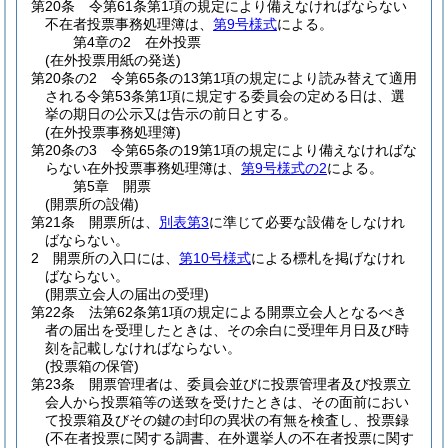
第20条
令第61条第1項の規定により備えなければならない
不在者投票事務処理簿は、
第9号様式
による。
第4章の2
在外投票
(在外投票用紙の発送)
第20条の2
令第65条の13第1項の規定により読み替えて適用
される令第53条第1項に規定する委員会の定める日は、選
挙の期日の公示又は告示の前日とする。
(在外投票事務処理簿)
第20条の3
令第65条の19第1項の規定により備えなければな
らない在外投票事務処理簿は、
第9号様式の2
による。
第5章
開票
(開票所の設備)
第21条
開票所は、
別表第3
に準じて必要な設備をしなけれ
ばならない。
2
開票所の入口には、
第10号様式
による標札を掲げなけれ
ばならない。
(開票立会人の届出の受理)
第22条
法第62条第1項の規定による開票立会人となるべき
者の届出を受理したときは、その余白に受理年月日及び時
刻を記載しなければならない。
(投票箱の保管)
第23条
開票管理者は、委員会並びに投票管理者及び投票立
会人から投票箱等の送致を受けたときは、その面前におい
て投票箱及びその鍵の封印の異状の有無を検査し、投票録
(不在者投票に関する調書、在外選挙人の不在者投票に関す