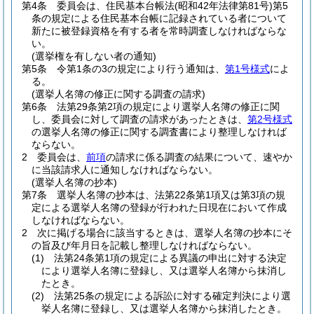
第4条
委員会は、住民基本台帳法
(昭和42年法律第81号)
第5
条の規定による住民基本台帳に記録されている者について
新たに被登録資格を有する者を常時調査しなければならな
い。
(選挙権を有しない者の通知)
第5条
令第1条の3の規定により行う通知は、
第1号様式
によ
る。
(選挙人名簿の修正に関する調査の請求)
第6条
法第29条第2項の規定により選挙人名簿の修正に関
し、委員会に対して調査の請求があったときは、
第2号様式
の選挙人名簿の修正に関する調査書により整理しなければ
ならない。
2
委員会は、
前項
の請求に係る調査の結果について、速やか
に当該請求人に通知しなければならない。
(選挙人名簿の抄本)
第7条
選挙人名簿の抄本は、法第22条第1項又は第3項の規
定による選挙人名簿の登録が行われた日現在において作成
しなければならない。
2
次に掲げる場合に該当するときは、選挙人名簿の抄本にそ
の旨及び年月日を記載し整理しなければならない。
(1)
法第24条第1項の規定による異議の申出に対する決定
により選挙人名簿に登録し、又は選挙人名簿から抹消し
たとき。
(2)
法第25条の規定による訴訟に対する確定判決により選
挙人名簿に登録し、又は選挙人名簿から抹消したとき。