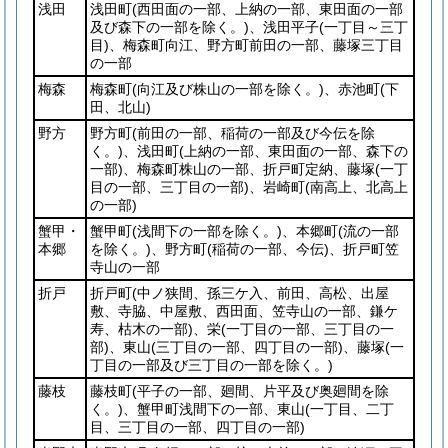
浅田
浅田町
(西田面の一部、上納の一部、東田面の一部
及び森下の一部を除く。)
、浅田平子
(一丁目～三丁
目)
、梅森町向江、野方町前田の一部、藤塚三丁目
の一部
梅森
梅森町
(向江及び株山の一部を除く。)
、赤池町
(下
田、北山)
野方
野方町
(前田の一部、稲荷の一部及び今伝を除
く。)
、浅田町
(上納の一部、東田面の一部、森下の
一部)
、梅森町株山の一部、折戸町定納、藤塚
(一丁
目の一部、三丁目の一部)
、岩崎町
(南高上、北高上
の一部)
蟹甲・
蟹甲町
(浅間下の一部を除く。)
、本郷町
(流の一部
本郷
を除く。)
、野方町
(稲荷の一部、今伝)
、折戸町笠
寺山の一部
折戸
折戸町
(中ノ狭間、孫三ケ入、前田、高松、出屋
敷、寺脇、中屋敷、西田面、笠寺山の一部、鎌ケ
寿、枯木の一部)
、栄
(一丁目の一部、三丁目の一
部)
、東山
(三丁目の一部、四丁目の一部)
、藤塚
(一
丁目の一部及び三丁目の一部を除く。)
藤枝
藤枝町
(平子の一部、廻間、片平及び奥廻間を除
く。)
、蟹甲町浅間下の一部、東山
(一丁目、二丁
目、三丁目の一部、四丁目の一部)