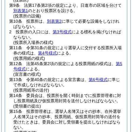
(投票区)
第9条
法第17条第2項の規定により、日進市の区域を分けて
別表第1
のとおり投票区を設ける。
(投票所の設備)
第10条
投票所は、
別表第2
に準じて必要な設備をしなけれ
ばならない。
2
投票所の入口には、
第3号様式
による標札を掲げなければ
ならない。
(投票所入場券の様式)
第11条
令第31条の規定により選挙人に交付する投票所入場
券の様式は、
第4号様式
による。
(投票用紙の様式)
第12条
法第45条第2項の規定による投票用紙の様式は、
第5
号様式
による。
(宣言書の様式)
第13条
令第40条の規定による宣言書は、
第6号様式
に準じ
て作成しなければならない。
(投票用紙等の送付)
第14条
委員会は、投票所を開く時刻までに投票管理者に対
し投票用紙及び仮投票用封筒を送付しなければならない。
(受領書の提出)
第15条
投票管理者は、選挙人名簿又はその抄本、在外選挙
人名簿又はその抄本、投票用紙、仮投票用封筒等の送付を
受けたときは、委員会に対し受領書を提出しなければなら
ない。