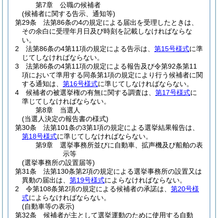
第7章
公職の候補者
(候補者に関する告示、通知等)
第29条
法第86条の4の規定による届出を受理したときは、
その余白に受理年月日及び時刻を記載しなければならな
い。
2
法第86条の4第11項の規定による告示は、
第15号様式
に準
じてしなければならない。
3
法第86条の4第11項の規定による報告及び令第92条第11
項において準用する同条第1項の規定により行う候補者に関
する通知は、
第16号様式
に準じてしなければならない。
4
候補者の被選挙権の有無に関する調査は、
第17号様式
に
準じてしなければならない。
第8章
当選人
(当選人決定の報告書の様式)
第30条
法第101条の3第1項の規定による選挙結果報告は、
第18号様式
に準じてしなければならない。
第9章
選挙事務所並びに自動車、拡声機及び船舶の表
示等
(選挙事務所の設置届等)
第31条
法第130条第2項の規定による選挙事務所の設置又は
異動の届出は、
第19号様式
によらなければならない。
2
令第108条第2項の規定による候補者の承諾は、
第20号様
式
によらなければならない。
(自動車等の表示)
第32条
候補者が主として選挙運動のために使用する自動