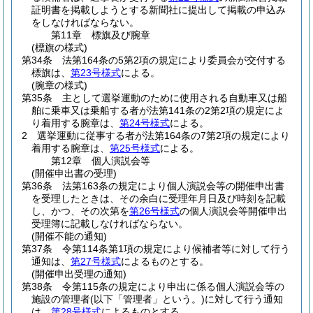
証明書を掲載しようとする新聞社に提出して掲載の申込み
をしなければならない。
第11章
標旗及び腕章
(標旗の様式)
第34条
法第164条の5第2項の規定により委員会が交付する
標旗は、
第23号様式
による。
(腕章の様式)
第35条
主として選挙運動のために使用される自動車又は船
舶に乗車又は乗船する者が法第141条の2第2項の規定によ
り着用する腕章は、
第24号様式
による。
2
選挙運動に従事する者が法第164条の7第2項の規定により
着用する腕章は、
第25号様式
による。
第12章
個人演説会等
(開催申出書の受理)
第36条
法第163条の規定により個人演説会等の開催申出書
を受理したときは、その余白に受理年月日及び時刻を記載
し、かつ、その次第を
第26号様式
の個人演説会等開催申出
受理簿に記載しなければならない。
(開催不能の通知)
第37条
令第114条第1項の規定により候補者等に対して行う
通知は、
第27号様式
によるものとする。
(開催申出受理の通知)
第38条
令第115条の規定により申出に係る個人演説会等の
施設の管理者
(以下「管理者」という。)
に対して行う通知
は、
第28号様式
によるものとする。