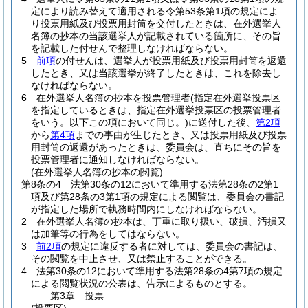
定により読み替えて適用される令第53条第1項の規定によ
り投票用紙及び投票用封筒を交付したときは、在外選挙人
名簿の抄本の当該選挙人が記載されている箇所に、その旨
を記載した付せんで整理しなければならない。
5
前項
の付せんは、選挙人が投票用紙及び投票用封筒を返還
したとき、又は当該選挙が終了したときは、これを除去し
なければならない。
6
在外選挙人名簿の抄本を投票管理者
(指定在外選挙投票区
を指定しているときは、指定在外選挙投票区の投票管理者
をいう。以下この項において同じ。)
に送付した後、
第2項
から
第4項
までの事由が生じたとき、又は投票用紙及び投票
用封筒の返還があったときは、委員会は、直ちにその旨を
投票管理者に通知しなければならない。
(在外選挙人名簿の抄本の閲覧)
第8条の4
法第30条の12において準用する法第28条の2第1
項及び第28条の3第1項の規定による閲覧は、委員会の書記
が指定した場所で執務時間内にしなければならない。
2
在外選挙人名簿の抄本は、丁重に取り扱い、破損、汚損又
は加筆等の行為をしてはならない。
3
前2項
の規定に違反する者に対しては、委員会の書記は、
その閲覧を中止させ、又は禁止することができる。
4
法第30条の12において準用する法第28条の4第7項の規定
による閲覧状況の公表は、告示によるものとする。
第3章
投票