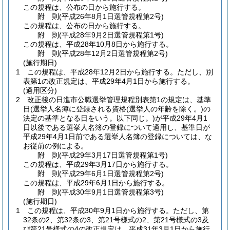
この規程は、公布の日から施行する。
附
則
(平成26年8月1日
選管規程第2号)
この規程は、公布の日から施行する。
附
則
(平成28年9月2日
選管規程第1号)
この規程は、平成28年10月8日から施行する。
附
則
(平成28年12月2日
選管規程第2号)
(施行期日)
1
この規程は、平成28年12月2日から施行する。
ただし、別
表第1の改正規定は、平成29年4月1日から施行する。
(適用区分)
2
改正後の日進市公職選挙管理規程別表第1の規定は、基準
日
(選挙人名簿に登録される資格
(選挙人の年齢を除く。)
の
決定の基準となる日をいう。以下同じ。)
が平成29年4月1
日以後である選挙人名簿の登録について適用し、基準日が
平成29年4月1日前である選挙人名簿の登録については、な
お従前の例による。
附
則
(平成29年3月17日
選管規程第1号)
この規程は、平成29年3月17日から施行する。
附
則
(平成29年6月1日
選管規程第2号)
この規程は、平成29年6月1日から施行する。
附
則
(平成30年9月1日
選管規程第3号)
(施行期日)
1
この規程は、平成30年9月1日から施行する。
ただし、第
32条の2、第32条の3、第21号様式の2、第21号様式の3及
び第21号様式の4の改正規定は、平成31年3月1日から施行