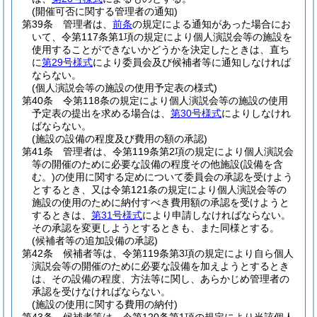
(開催可否に関する管理者の通知)
第39条
管理者は、
前条
の規定による通知があった場合にお
いて、令第117条第1項の規定により個人演説会等の施設を
使用することができないかどうかを決定したときは、直ち
に
第29号様式
により委員会及び候補者等に通知しなければ
ならない。
(個人演説会等の施設の使用予定表の様式)
第40条
令第118条の規定により個人演説会等の施設の使用
予定表の提出を求める場合は、
第30号様式
によりしなけれ
ばならない。
(施設の設備の程度及び費用の額の承認)
第41条
管理者は、令第119条第2項の規定により個人演説会
等の開催のために必要な設備の程度その他施設
(設備を含
む。)
の使用に関する定めについて委員会の承認を受けよう
とするとき、又は令第121条の規定により個人演説会等の
施設の使用のために納付すべき費用額の承認を受けようと
するときは、
第31号様式
により申請しなければならない。
その承認を変更しようとするときも、また同様とする。
(候補者等の追加設備の承認)
第42条
候補者等は、令第119条第3項の規定により自ら個人
演説会等の開催のために必要な設備を加えようとするとき
は、その設備の程度、方法等に関し、あらかじめ管理者の
承認を受けなければならない。
(施設の使用に関する費用の納付)