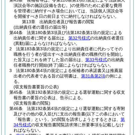
第43条
候補者等は、令第120条第1項の規定により当該個人
演説会等の施設
(設備を含む。)
の使用のために必要な費用
を管理者に納付すべき場合においては、当該個人演説会等
を開催すべき日の前日までに納付しなければならない。
第13章
出納責任者及び報告書の閲覧
(出納責任者の選任の届出等)
第44条
法第180条第3項及び法第182条第1項の規定による
出納責任者に関する届出は、
第32号様式
の出納責任者選任
(異動)
届によらなければならない。
2
法第183条第3項の規定により出納責任者に代わってその
職務を行う者が提出すべき出納責任者の職務代行を開始し
た旨又はこれを終了した旨の届出は、
第33号様式
の出納責
任者職務代行開始
(終了)
届によらなければならない。
3
法第180条第4項の規定による候補者の承諾書又は推薦届
出者の代表者である旨の証明書は、
第31条第2項
の例によ
る。
(収支報告書要旨の公表)
第45条
法第192条第2項の規定による選挙運動に関する収支
報告書の要旨の公表は、告示による。
(収支報告書の閲覧)
第46条
法第192条第4項の規定により選挙運動に関する寄附
及びその他の収入並びに支出の報告書
(以下この条において
「報告書」という。)
の閲覧を請求しようとするときは、
第
34号様式
の収支報告書閲覧請求簿に所要事項を記載しなけ
ればならない。