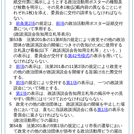
紙交付票に掲示しようとする政治活動用ポスターの種類及
び枚数を明示し、その見本1枚
(記載内容の異なるごとにそ
れぞれ1枚)
を添え、委員会に交付の請求をしなければなら
ない。
3
前条第2項
の規定は、
前項
の政治活動用ポスター証紙交付
票について準用する。
(政談演説会告知用立札等表示)
第53条
法第201条の11第8項の規定により政党その他の政治
団体が政談演説会の開催につきその告知のために使用する
立札及び看板
(以下「政談演説会告知用立札等」という。)
の表示は、委員会が交付する
第42号様式
の表示を用いてし
なければならない。
2
前項
の表示は、法第201条の11第2項の規定により政党そ
の他の政治団体が政談演説会を開催する旨届け出た際交付
する。
3
前項
の規定により交付する
第1項
の表示は、一つの政談演
説会について5枚とする。
4
第1項
の表示は、政談演説会告知用立札等の掲示中その見
やすい箇所にはりつけておかなければならない。
5
政党その他の政治団体は、政談演説会の開催を中止した場
合においては、直ちに当該政談演説会に係る
第1項
の表示を
委員会に返さなければならない。
(政治活動用ビラの届出)
第54条
法第201条の9第1項の規定により市長の選挙におい
て政党その他の政治団体が頒布する政治活動用ビラの届出