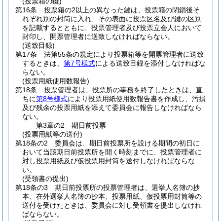
(投票箱の鍵)
第16条
投票箱の2以上の異なった鍵は、投票箱の閉鎖後そ
れぞれ別の封筒に入れ、その表面に投票区名及び鍵の区別
を記載するとともに、投票管理者及び投票立会人において
封印し、開票管理者に送致しなければならない。
(送致目録)
第17条
法第55条の規定により投票箱等を開票管理者に送致
するときは、
第7号様式
による送致目録を添付しなければな
らない。
(投票用紙使用数報告)
第18条
投票管理者は、投票所の事務を終了したときは、直
ちに
第8号様式
により投票用紙使用数報告書を作成し、汚損
及び残余の投票用紙を添えて委員会に報告しなければなら
ない。
第3章の2
期日前投票
(投票用紙等の送付)
第18条の2
委員会は、期日前投票所を設ける期間の初日に
おいて当該期日前投票所を開く時刻までに、投票管理者に
対し投票用紙及び仮投票用封筒を送付しなければならな
い。
(受領書の提出)
第18条の3
期日前投票所の投票管理者は、選挙人名簿の抄
本、在外選挙人名簿の抄本、投票用紙、仮投票用封筒等の
送付を受けたときは、委員会に対し受領書を提出しなけれ
ばならない。