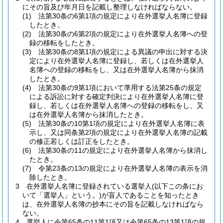
にその旨及び年月日を記載し整理しなければならない。
(1)
法第30条の6第1項の規定により在外選挙人名簿に登録
したとき。
(2)
法第30条の6第2項の規定により在外選挙人名簿への登
録の移転をしたとき。
(3)
法第30条の8第1項の規定による異議の申出に対する決
定により在外選挙人名簿に登録し、若しくは在外選挙人
名簿への登録の移転をし、又は在外選挙人名簿から抹消
したとき。
(4)
法第30条の9第1項において準用する法第25条の規定
による訴訟に対する確定判決により在外選挙人名簿に登
録し、若しくは在外選挙人名簿への登録の移転をし、又
は在外選挙人名簿から抹消したとき。
(5)
法第30条の10第1項の規定により在外選挙人名簿に表
示し、又は同条第2項の規定により在外選挙人名簿の記載
の修正若しくは訂正をしたとき。
(6)
法第30条の11の規定により在外選挙人名簿から抹消し
たとき。
(7)
令第23条の13の規定により在外選挙人名簿の表示を消
除したとき。
3
在外選挙人名簿に登録されている選挙人
(以下この条にお
いて「選挙人」という。)
が盲人であることを知ったとき
は、在外選挙人名簿の抄本にその旨を記載しなければなら
ない。
4
選挙人に令第65条の11第1項又は令第65条の13第1項の規