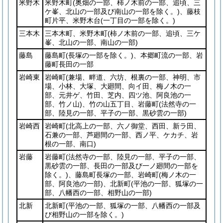
米野木
米野木町
(奥畑の一部、柿ノ木前の一部、追頃、三
ケ峯、北山の一部及び南山の一部を除く。)
、藤枝
町片平、米野木台
(一丁目の一部を除く。)
三本木
三本木町、米野木町
(柿ノ木前の一部、追頃、三ケ
峯、北山の一部、南山の一部)
藤島
藤島町
(長塚の一部を除く。)
、本郷町流の一部、岩
藤町長田の一部
岩崎東
岩崎町
(兼場、畔道、六坊、根裏の一部、神明、市
場、小林、大塚、大廻間、向イ田、梅ノ木の一
部、元井ゲ、竹田、芝内、四ツ池、阿良池の一
部、竹ノ山)
、竹の山五丁目、岩藤町
(法然寺の一
部、陸見の一部、平子の一部、黒砂雲の一部)
岩崎西
岩崎町
(北高上の一部、六ノ御堂、西田、新ラ田、
石兼の一部、芦廻間の一部、西ノ平、ケカチ、岩
根の一部、南口)
岩藤
岩藤町
(法然寺の一部、陸見の一部、平子の一部、
黒砂雲の一部、長田の一部及び一ノ廻間の一部を
除く。)
、藤島町長塚の一部、岩崎町
(梅ノ木の一
部、阿良池の一部)
、北新町
(平池の一部、狐塚の一
部、八幡西の一部、相野山の一部)
北新
北新町
(平池の一部、狐塚の一部、八幡西の一部及
び相野山の一部を除く。)