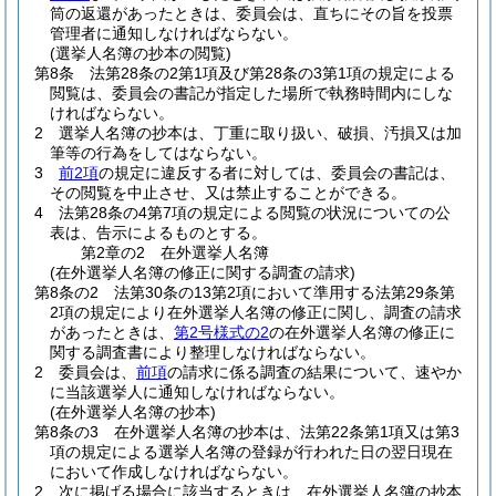
筒の返還があったときは、委員会は、直ちにその旨を投票
管理者に通知しなければならない。
(選挙人名簿の抄本の閲覧)
第8条
法第28条の2第1項及び第28条の3第1項の規定による
閲覧は、委員会の書記が指定した場所で執務時間内にしな
ければならない。
2
選挙人名簿の抄本は、丁重に取り扱い、破損、汚損又は加
筆等の行為をしてはならない。
3
前2項
の規定に違反する者に対しては、委員会の書記は、
その閲覧を中止させ、又は禁止することができる。
4
法第28条の4第7項の規定による閲覧の状況についての公
表は、告示によるものとする。
第2章の2
在外選挙人名簿
(在外選挙人名簿の修正に関する調査の請求)
第8条の2
法第30条の13第2項において準用する法第29条第
2項の規定により在外選挙人名簿の修正に関し、調査の請求
があったときは、
第2号様式の2
の在外選挙人名簿の修正に
関する調査書により整理しなければならない。
2
委員会は、
前項
の請求に係る調査の結果について、速やか
に当該選挙人に通知しなければならない。
(在外選挙人名簿の抄本)
第8条の3
在外選挙人名簿の抄本は、法第22条第1項又は第3
項の規定による選挙人名簿の登録が行われた日の翌日現在
において作成しなければならない。
2
次に掲げる場合に該当するときは、在外選挙人名簿の抄本