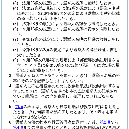
(3)
法第26条の規定により選挙人名簿に登録したとき。
(4)
法第27条第1項若しくは第2項の規定により選挙人名簿
に表示し、又は同条第3項の規定により選挙人名簿の記載
の修正若しくは訂正をしたとき。
(5)
法第28条の規定により選挙人名簿から抹消したとき。
(6)
令第16条の規定により選挙人名簿の表示を消除したと
き。
(7)
令第17条の規定により選挙人名簿の登録の移替えをし
たとき。
(8)
令第18条第2項の規定により選挙人名簿登録証明書を
交付したとき。
(9)
令第59条の3第4項の規定により郵便等投票証明書を交
付したとき又は令第59条の3の2第4項若しくは第5項の規
定による記載をしたとき。
3
選挙人が盲人であることを知ったときは、選挙人名簿の抄
本にその旨を記載しなければならない。
4
選挙人に不在者投票のために投票用紙及び投票用封筒を交
付したときは、選挙人名簿の抄本の当該選挙人の記載され
ている箇所に、その旨を表示し、整理しなければならな
い。
5
前項
の表示は、選挙人が投票用紙及び投票用封筒を返還し
たとき、又は当該選挙が終了したときは、その表示を消除
しなければならない。
6
選挙人名簿の抄本を投票管理者に送付した後、
第2項
から
第4項
までの事由が生じたとき、又は投票用紙及び投票用封