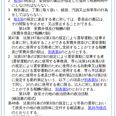
2
前項
の閲覧は、委員会の書記が指定した場所で執務時間中
にしなければならない。
3
報告書は、丁重に取り扱い、破損、汚損又は加筆等の行為
をしてはならない。
4
前2項
の規定に違反する者に対しては、委員会の書記は、
その閲覧を中止させ、又は禁止することができる。
第14章
実費弁償及び報酬の額
(実費弁償及び報酬の額)
第47条
法第197条の2第1項の規定により選挙運動に従事す
る者に対し支給することができる実費弁償並びに選挙運動
のために使用する労務者に対し支給することができる報酬
及び実費弁償の額は、
別表第4
のとおりとする。
2
法第197条の2第2項の規定により選挙運動に従事する者
(選挙運動のために使用する事務員、専ら法第141条第1項
の規定により選挙運動のために使用される自動車又は船舶
の上における選挙運動のために使用する者、専ら手話通訳
のために使用する者及び専ら要約筆記
(法第197条の2第2項
に規定する要約筆記をいう。以下この項及び
別表第5
におい
て同じ。)
のために使用する者に限る。)
1人に対し支給する
ことができる報酬の額は、
別表第5
のとおりとする。
第15章
政党その他の政治団体の政治活動
(確認書の様式)
第48条
法第201条の9第3項の規定により市長の選挙におい
て政党その他の政治団体に交付する確認書は、
第35号様式
のとおりとする。