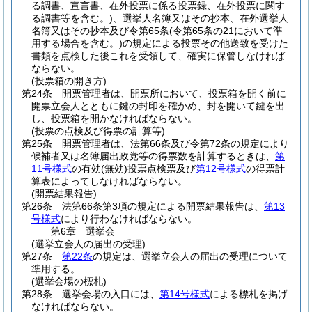
る調書、宣言書、在外投票に係る投票録、在外投票に関す
る調書等を含む。)
、選挙人名簿又はその抄本、在外選挙人
名簿又はその抄本及び令第65条
(令第65条の21において準
用する場合を含む。)
の規定による投票その他送致を受けた
書類を点検した後これを受領して、確実に保管しなければ
ならない。
(投票箱の開き方)
第24条
開票管理者は、開票所において、投票箱を開く前に
開票立会人とともに鍵の封印を確かめ、封を開いて鍵を出
し、投票箱を開かなければならない。
(投票の点検及び得票の計算等)
第25条
開票管理者は、法第66条及び令第72条の規定により
候補者又は名簿届出政党等の得票数を計算するときは、
第
11号様式
の有効
(無効)
投票点検票及び
第12号様式
の得票計
算表によってしなければならない。
(開票結果報告)
第26条
法第66条第3項の規定による開票結果報告は、
第13
号様式
により行わなければならない。
第6章
選挙会
(選挙立会人の届出の受理)
第27条
第22条
の規定は、選挙立会人の届出の受理について
準用する。
(選挙会場の標札)
第28条
選挙会場の入口には、
第14号様式
による標札を掲げ
なければならない。