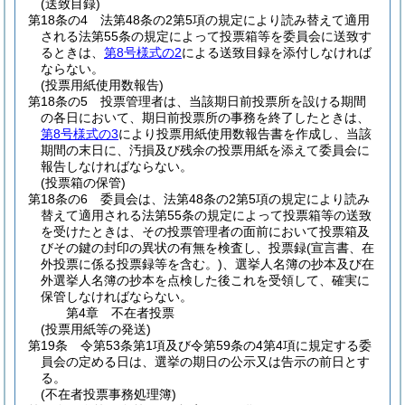
(送致目録)
第18条の4
法第48条の2第5項の規定により読み替えて適用
される法第55条の規定によって投票箱等を委員会に送致す
るときは、
第8号様式の2
による送致目録を添付しなければ
ならない。
(投票用紙使用数報告)
第18条の5
投票管理者は、当該期日前投票所を設ける期間
の各日において、期日前投票所の事務を終了したときは、
第8号様式の3
により投票用紙使用数報告書を作成し、当該
期間の末日に、汚損及び残余の投票用紙を添えて委員会に
報告しなければならない。
(投票箱の保管)
第18条の6
委員会は、法第48条の2第5項の規定により読み
替えて適用される法第55条の規定によって投票箱等の送致
を受けたときは、その投票管理者の面前において投票箱及
びその鍵の封印の異状の有無を検査し、投票録
(宣言書、在
外投票に係る投票録等を含む。)
、選挙人名簿の抄本及び在
外選挙人名簿の抄本を点検した後これを受領して、確実に
保管しなければならない。
第4章
不在者投票
(投票用紙等の発送)
第19条
令第53条第1項及び令第59条の4第4項に規定する委
員会の定める日は、選挙の期日の公示又は告示の前日とす
る。
(不在者投票事務処理簿)