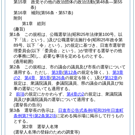
第15章
政党その他の政治団体の政治活動
(第48条―第55
条)
第16章
補則
(第56条・第57条)
附則
第1章
総則
(趣旨)
第1条
この規程は、公職選挙法
(昭和25年法律第100号。以
下「法」という。)
及び公職選挙法施行令
(昭和25年政令第
89号。以下「令」という。)
の規定に基づき、日進市選挙管
理委員会
(以下「委員会」という。)
が管理する選挙その他
の事務に関し、必要な事項を定めるものとする。
(適用範囲)
第2条
この規程は、市の議会の議員及び市長の選挙について
適用する。
ただし、
第3章
(
第12条
の規定を除く。)
、
第3章
の2
、
第4章
、
第5章
(
第26条
の規定を除く。)
及び
第12章
の
規定は、衆議院議員、参議院議員、県の議会の議員及び知
事の選挙についても適用する。
2
前項
の規定にかかわらず、
第4章の2
の規定は、衆議院議
員及び参議院議員の選挙について適用する。
(選挙長の告示)
第3条
選挙長の告示は、
日進市公告式条例
(昭和39年日進町
条例第7号)
第2条第2項
に定める掲示場に掲示して行うもの
とする。
第2章
選挙人名簿
(選挙人名簿の登録のための調査等)