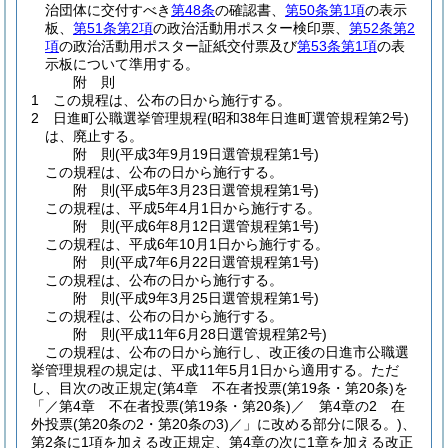
治団体に交付すべき
第48条
の確認書、
第50条第1項
の表示
板、
第51条第2項
の政治活動用ポスター検印票、
第52条第2
項
の政治活動用ポスター証紙交付票及び
第53条第1項
の表
示板について準用する。
附
則
1
この規程は、公布の日から施行する。
2
日進町公職選挙管理規程
(昭和38年日進町選管規程第2号)
は、廃止する。
附
則
(平成3年9月19日
選管規程第1号)
この規程は、公布の日から施行する。
附
則
(平成5年3月23日
選管規程第1号)
この規程は、平成5年4月1日から施行する。
附
則
(平成6年8月12日
選管規程第1号)
この規程は、平成6年10月1日から施行する。
附
則
(平成7年6月22日
選管規程第1号)
この規程は、公布の日から施行する。
附
則
(平成9年3月25日
選管規程第1号)
この規程は、公布の日から施行する。
附
則
(平成11年6月28日
選管規程第2号)
この規程は、公布の日から施行し、改正後の日進市公職選
挙管理規程の規定は、平成11年5月1日から適用する。
ただ
し、目次の改正規定
(第4章 不在者投票
(第19条・第20条)
を
「／第4章 不在者投票
(第19条・第20条)
／ 第4章の2 在
外投票
(第20条の2・第20条の3)
／」に改める部分に限る。)
、
第2条に1項を加える改正規定、第4章の次に1章を加える改正