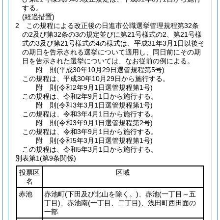
する。
(経過措置)
2
この規程による改正後の日進市公職選挙管理規程第32条
の2及び第32条の3の規定並びに第21号様式の2、第21号様
式の3及び第21号様式の4の様式は、平成31年3月1日以後そ
の期日を告示される選挙について適用し、同日前にその期
日を告示された選挙については、なお従前の例による。
附
則
(平成30年10月29日
選管規程第5号)
この規程は、平成30年10月29日から施行する。
附
則
(令和2年9月1日
選管規程第1号)
この規程は、令和2年9月1日から施行する。
附
則
(令和3年3月1日
選管規程第1号)
この規程は、令和3年4月1日から施行する。
附
則
(令和3年9月1日
選管規程第2号)
この規程は、令和3年9月1日から施行する。
附
則
(令和5年3月1日
選管規程第1号)
この規程は、令和5年3月1日から施行する。
別表第1
(第9条関係)
投票区
区域
名
赤池
赤池町
(下田及び北山を除く。)
、赤池
(一丁目～五
丁目)
、赤池南
(一丁目、二丁目)
、浅田町西田面の
一部