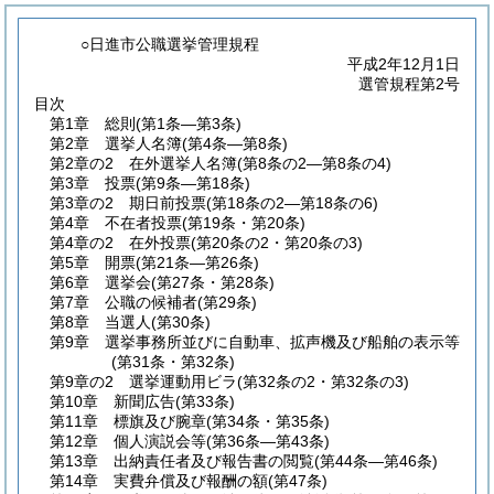
○日進市公職選挙管理規程
平成2年12月1日
選管規程第2号
目次
第1章
総則
(第1条―第3条)
第2章
選挙人名簿
(第4条―第8条)
第2章の2
在外選挙人名簿
(第8条の2―第8条の4)
第3章
投票
(第9条―第18条)
第3章の2
期日前投票
(第18条の2―第18条の6)
第4章
不在者投票
(第19条・第20条)
第4章の2
在外投票
(第20条の2・第20条の3)
第5章
開票
(第21条―第26条)
第6章
選挙会
(第27条・第28条)
第7章
公職の候補者
(第29条)
第8章
当選人
(第30条)
第9章
選挙事務所並びに自動車、拡声機及び船舶の表示等
(第31条・第32条)
第9章の2
選挙運動用ビラ
(第32条の2・第32条の3)
第10章
新聞広告
(第33条)
第11章
標旗及び腕章
(第34条・第35条)
第12章
個人演説会等
(第36条―第43条)
第13章
出納責任者及び報告書の閲覧
(第44条―第46条)
第14章
実費弁償及び報酬の額
(第47条)