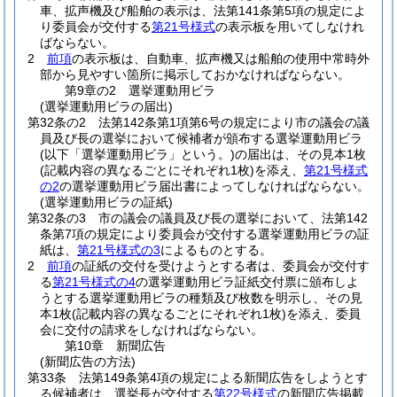
車、拡声機及び船舶の表示は、法第141条第5項の規定によ
り委員会が交付する
第21号様式
の表示板を用いてしなけれ
ばならない。
2
前項
の表示板は、自動車、拡声機又は船舶の使用中常時外
部から見やすい箇所に掲示しておかなければならない。
第9章の2
選挙運動用ビラ
(選挙運動用ビラの届出)
第32条の2
法第142条第1項第6号の規定により市の議会の議
員及び長の選挙において候補者が頒布する選挙運動用ビラ
(以下「選挙運動用ビラ」という。)
の届出は、その見本1枚
(記載内容の異なるごとにそれぞれ1枚)
を添え、
第21号様式
の2
の選挙運動用ビラ届出書によってしなければならない。
(選挙運動用ビラの証紙)
第32条の3
市の議会の議員及び長の選挙において、法第142
条第7項の規定により委員会が交付する選挙運動用ビラの証
紙は、
第21号様式の3
によるものとする。
2
前項
の証紙の交付を受けようとする者は、委員会が交付す
る
第21号様式の4
の選挙運動用ビラ証紙交付票に頒布しよ
うとする選挙運動用ビラの種類及び枚数を明示し、その見
本1枚
(記載内容の異なるごとにそれぞれ1枚)
を添え、委員
会に交付の請求をしなければならない。
第10章
新聞広告
(新聞広告の方法)
第33条
法第149条第4項の規定による新聞広告をしようとす
る候補者は、選挙長が交付する
第22号様式
の新聞広告掲載