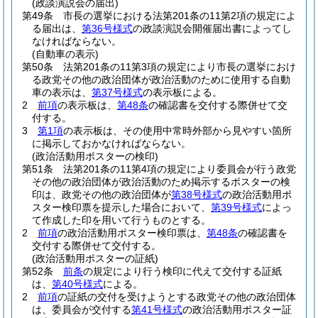
(政談演説会の届出)
第49条
市長の選挙における法第201条の11第2項の規定によ
る届出は、
第36号様式
の政談演説会開催届出書によってし
なければならない。
(自動車の表示)
第50条
法第201条の11第3項の規定により市長の選挙におけ
る政党その他の政治団体が政治活動のために使用する自動
車の表示は、
第37号様式
の表示板による。
2
前項
の表示板は、
第48条
の確認書を交付する際併せて交
付する。
3
第1項
の表示板は、その使用中常時外部から見やすい箇所
に掲示しておかなければならない。
(政治活動用ポスターの検印)
第51条
法第201条の11第4項の規定により委員会が行う政党
その他の政治団体が政治活動のため掲示するポスターの検
印は、政党その他の政治団体が
第38号様式
の政治活動用ポ
スター検印票を提示した場合において、
第39号様式
によっ
て作成した印を用いて行うものとする。
2
前項
の政治活動用ポスター検印票は、
第48条
の確認書を
交付する際併せて交付する。
(政治活動用ポスターの証紙)
第52条
前条
の規定により行う検印に代えて交付する証紙
は、
第40号様式
による。
2
前項
の証紙の交付を受けようとする政党その他の政治団体
は、委員会が交付する
第41号様式
の政治活動用ポスター証