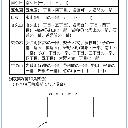
南ケ丘
南ケ丘
(一丁目～三丁目)
五色園
五色園
(一丁目～四丁目)
、岩藤町一ノ廻間の一部
日東
東山
(四丁目の一部、五丁目～七丁目)
香久山
香久山
(一丁目～五丁目)
、岩崎台
(一丁目～四丁
目)
、梅森町株山の一部、岩崎町
(北高上の一部、石
兼の一部、芦廻間の一部)
梨の木
折戸町
(枯木の一部、梨子ノ木)
、藤枝町
(平子の一
部、廻間、奥廻間)
、米野木町
(奥畑の一部、南山の
一部)
、栄
(一丁目の一部、二丁目、三丁目の一部、
四丁目、五丁目)
、米野木台一丁目の一部
竹の山
岩崎町
(石兼の一部、芦廻間の一部、野田、根裏の
一部、岩根の一部)
、竹の山
(一丁目～四丁目)
別表第2
(第10条関係)
(その1)(同時選挙でない場合)