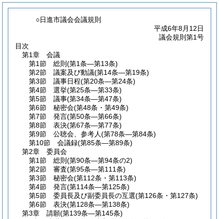
○日進市議会会議規則
平成6年8月12日
議会規則第1号
目次
第1章
会議
第1節
総則
(第1条―第13条)
第2節
議案及び動議
(第14条―第19条)
第3節
議事日程
(第20条―第24条)
第4節
選挙
(第25条―第33条)
第5節
議事
(第34条―第47条)
第6節
秘密会
(第48条・第49条)
第7節
発言
(第50条―第66条)
第8節
表決
(第67条―第77条)
第9節
公聴会、参考人
(第78条―第84条)
第10節
会議録
(第85条―第89条)
第2章
委員会
第1節
総則
(第90条―第94条の2)
第2節
審査
(第95条―第111条)
第3節
秘密会
(第112条・第113条)
第4節
発言
(第114条―第125条)
第5節
委員長及び副委員長の互選
(第126条・第127条)
第6節
表決
(第128条―第138条)
第3章
請願
(第139条―第145条)