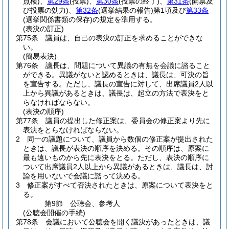
点検)
、
第29条
(投票)
、
第30条
(投票の終了)
、
第31条
(開票及
び投票の効力)
、
第32条
(選挙結果の報告)
第1項及び
第33条
(選挙関係書類の保存)
の規定を準用する。
(表決の訂正)
第75条
議員は、自己の表決の訂正を求めることができな
い。
(簡易表決)
第76条
議長は、問題について異議の有無を会議に諮ること
ができる。
異議がないと認めるときは、議長は、可決の旨
を宣告する。
ただし、議長の宣告に対して、出席議員2人以
上から異議があるときは、議長は、起立の方法で表決をと
らなければならない。
(表決の順序)
第77条
議員の提出した修正案は、委員会の修正案より先に
表決をとらなければならない。
2
同一の議題について、議員から数個の修正案が提出された
ときは、議長が表決の順序を決める。
その順序は、原案に
最も遠いものから先に表決をとる。
ただし、表決の順序に
ついて出席議員2人以上から異議があるときは、議長は、討
論を用いないで会議に諮って決める。
3
修正案がすべて否決されたときは、原案について表決をと
る。
第9節
公聴会、参考人
(公聴会開催の手続)
第78条
会議において公聴会を開く議決があったときは、議