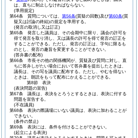
は、直ちに制止しなければならない。
(準用規定)
第64条
質問については、
第56条
(質疑の回数)
及び
第60条
(質
疑又は討論の終結)
の規定を準用する。
(発言の取消し又は訂正)
第65条
発言した議員は、その会期中に限り、議会の許可を
得て発言を取り消し、又は議長の許可を得て発言の訂正を
することができる。
ただし、発言の訂正は、字句に限るも
のとし、発言の趣旨を変更することができない。
(答弁書の配布)
第66条
市長その他の関係機関が、質疑及び質問に対し、直
ちに答弁しがたい場合において答弁書を提出したときは、
議長は、その写を議員に配布する。
ただし、やむを得ない
ときは、朗読をもって配布にかえることができる。
第8節
表決
(表決問題の宣告)
第67条
議長は、表決をとろうとするときは、表決に付する
問題を宣告する。
(不在議員)
第68条
表決の際議場にいない議員は、表決に加わることが
できない。
(条件の禁止)
第69条
表決には、条件を付けることができない。
(起立による表決)