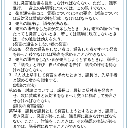
長に発言通告書を提出しなければならない。
ただし、議事
進行、一身上の弁明等については、この限りでない。
2
発言通告書には、質疑についてはその要旨、討論について
は反対又は賛成の別を記載しなければならない。
3
発言の順序は、議長が決める。
4
発言の通告をした者が欠席したとき、又は発言の順位に当
たっても発言しないとき、若しくは議場に現在しないとき
は、その通告は効力を失う。
(発言の通告をしない者の発言)
第52条
発言の通告をしない者は、通告した者がすべて発言
を終った後でなければ発言を求めることができない。
2
発言の通告をしない者が発言しようとするときは、挙手し
て「議長」と呼び、自己の氏名を告げ、議長の許可を得な
ければならない。
3
2人以上挙手して発言を求めたときは、議長は、先挙手者
と認める者から指名する。
(討論の方法)
第53条
討論については、議長は、最初に反対者を発言さ
せ、次に賛成者と反対者をなるべく交互に指名して発言さ
せなければならない。
(議長の発言討論)
第54条
議長が議員として発言しようとするときは、議席に
着き発言し、発言が終った後、議長席に復さなければなら
ない。
ただし、討論をしたときは、その議題の表決が終る
までは、議長席に復することができない。