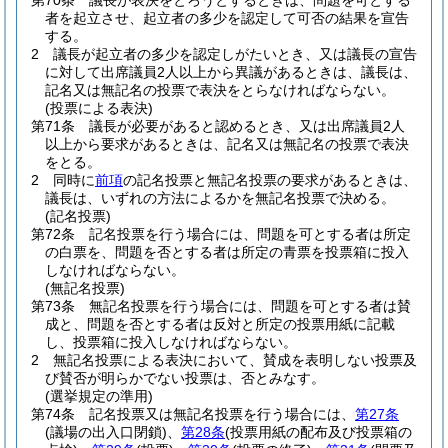
第70条
議長が表決をとろうとするときは、問題を可とする
者を起立させ、起立者の多少を認定して可否の結果を宣告
する。
2
議長が起立者の多少を認定しがたいとき、又は議長の宣告
に対して出席議員2人以上から異議があるときは、議長は、
記名又は無記名の投票で表決をとらなければならない。
(投票による表決)
第71条
議長が必要があると認めるとき、又は出席議員2人
以上から要求があるときは、記名又は無記名の投票で表決
をとる。
2
同時に
前項
の記名投票と無記名投票の要求があるときは、
議長は、いずれの方法によるかを無記名投票で決める。
(記名投票)
第72条
記名投票を行う場合には、問題を可とする者は所定
の白票を、問題を否とする者は所定の青票を投票箱に投入
しなければならない。
(無記名投票)
第73条
無記名投票を行う場合には、問題を可とする者は賛
成と、問題を否とする者は反対と所定の投票用紙に記載
し、投票箱に投入しなければならない。
2
無記名投票による表決において、賛成を表明しない投票及
び賛否が明らかでない投票は、否とみなす。
(選挙規定の準用)
第74条
記名投票又は無記名投票を行う場合には、
第27条
(議場の出入口閉鎖)
、
第28条
(投票用紙の配布及び投票箱の