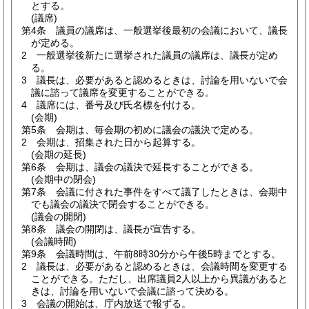
とする。
(議席)
第4条
議員の議席は、一般選挙後最初の会議において、議長
が定める。
2
一般選挙後新たに選挙された議員の議席は、議長が定め
る。
3
議長は、必要があると認めるときは、討論を用いないで会
議に諮って議席を変更することができる。
4
議席には、番号及び氏名標を付ける。
(会期)
第5条
会期は、毎会期の初めに議会の議決で定める。
2
会期は、招集された日から起算する。
(会期の延長)
第6条
会期は、議会の議決で延長することができる。
(会期中の閉会)
第7条
会議に付された事件をすべて議了したときは、会期中
でも議会の議決で閉会することができる。
(議会の開閉)
第8条
議会の開閉は、議長が宣告する。
(会議時間)
第9条
会議時間は、午前8時30分から午後5時までとする。
2
議長は、必要があると認めるときは、会議時間を変更する
ことができる。
ただし、出席議員2人以上から異議があると
きは、討論を用いないで会議に諮って決める。
3
会議の開始は、庁内放送で報ずる。