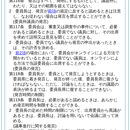
第116条
発言はすべて、簡明にするものとして、議題外に
わたり、又はその範囲を超えてはならない。
2
委員長は、発言が
前項
の規定に反すると認めるときは注意
し、なお従わない場合は発言を禁止することができる。
(委員外議員の発言)
第117条
委員会は、審査又は調査中の事件について、必要
があると認めるときは、委員でない議員に対し、その出席
を求めて説明又は意見を聞くことができる。
2
委員会は、委員でない議員から発言の申出があったとき
は、その許否を決める。
3
前2項
の場合において、委員会がオンラインによる方法で
開かれているときは、委員でない議員は、オンラインによ
る方法で当該委員会に出席することができる。
(委員長の発言)
第118条
委員長が、委員として発言しようとするときは、
委員席に着き発言し、発言が終った後、委員長席に復さな
ければならない。
ただし、討論をしたときは、その議題の
表決が終るまでは、委員長席に復することができない。
(発言時間の制限)
第119条
委員長は、必要があると認めるときは、あらかじ
め発言時間を制限することができる。
2
委員長の定めた時間の制限について、出席委員から異議が
あるときは、委員長は、討論を用いないで会議に諮って決
める。
(議事進行に関する発言)