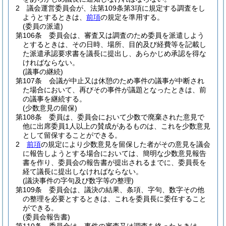
2
議会運営委員会が、法第109条第3項に規定する調査をし
ようとするときは、
前項
の規定を準用する。
(委員の派遣)
第106条
委員会は、審査又は調査のため委員を派遣しよう
とするときは、その日時、場所、目的及び経費等を記載し
た派遣承認要求書を議長に提出し、あらかじめ承認を得な
ければならない。
(議事の継続)
第107条
会議が中止又は休憩のため事件の議事が中断され
た場合において、再びその事件が議題となったときは、前
の議事を継続する。
(少数意見の留保)
第108条
委員は、委員会において少数で廃棄された意見で
他に出席委員1人以上の賛成があるものは、これを少数意見
として留保することができる。
2
前項
の規定により少数意見を留保した者がその意見を議会
に報告しようとする場合においては、簡明な少数意見報告
書を作り、委員会の報告書が提出されるまでに、委員長を
経て議長に提出しなければならない。
(議決事件の字句及び数字等の整理)
第109条
委員会は、議決の結果、条項、字句、数字その他
の整理を必要とするときは、これを委員長に委任すること
ができる。
(委員会報告書)