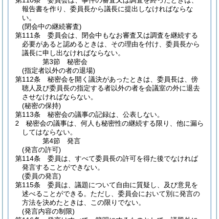
第110条
委員会は、事件の審査又は調査を終ったときは、
報告書を作り、委員長から議長に提出しなければならな
い。
(閉会中の継続審査)
第111条
委員会は、閉会中もなお審査又は調査を継続する
必要があると認めるときは、その理由を付け、委員長から
議長に申し出なければならない。
第3節
秘密会
(指定者以外の者の退場)
第112条
秘密会を開く議決があったときは、委員長は、傍
聴人及び委員長の指定する者以外の者を会議室の外に退去
させなければならない。
(秘密の保持)
第113条
秘密会の議事の記録は、公表しない。
2
秘密会の議事は、何人も秘密性の継続する限り、他に漏ら
してはならない。
第4節
発言
(発言の許可)
第114条
委員は、すべて委員長の許可を得た後でなければ
発言することができない。
(委員の発言)
第115条
委員は、議題について自由に質疑し、及び意見を
述べることができる。
ただし、委員会において別に発言の
方法を決めたときは、この限りでない。
(発言内容の制限)