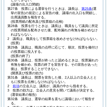
とができない。
(議場の出入口閉鎖)
第27条
投票による選挙を行うときは、議長は、
第25条
(選
挙の宣告)
の規定による宣告の後、議場の出入口を閉鎖し、
出席議員数を報告する。
(投票用紙の配布及び投票箱の点検)
第28条
投票を行うときは、議長は、職員をして議員に所定
の投票用紙を配布させた後、配布漏れの有無を確かめなけ
ればならない。
2
議長は、職員をして投票箱を改めさせなければならない。
(投票)
第29条
議員は、職員の点呼に応じて、順次、投票を備付け
の投票箱に投入する。
(投票の終了)
第30条
議長は、投票が終ったと認めるときは、投票漏れの
有無を確かめ、投票の終了を宣告する。
その宣告があった
後は、投票することができない。
(開票及び投票の効力)
第31条
議長は、開票を宣告した後、2人以上の立会人とと
もに投票を点検しなければならない。
2
前項
の立会人は、議長が、議員の中から指名する。
3
投票の効力は、立会人の意見を聞いて議長が決定する。
(選挙結果の報告)
第32条
議長は、選挙の結果を直ちに議場において報告す
る。