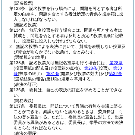
(記名投票)
第133条
記名投票を行う場合には、問題を可とする者は所
定の白票を、問題を否とする者は所定の青票を投票箱に投
入しなければならない。
(無記名投票)
第134条
無記名投票を行う場合には、問題を可とする者は
賛成と、問題を否とする者は反対と所定の投票用紙に記載
し、投票箱に投入しなければならない。
2
無記名投票による表決において、賛成を表明しない投票及
び賛否が明らかでない投票は、否とみなす。
(選挙規定の準用)
第135条
記名投票又は無記名投票を行う場合には、
第28条
(投票用紙の配布及び投票箱の点検)
、
第29条
(投票)
、
第30
条
(投票の終了)
、
第31条
(開票及び投票の効力)
及び
第32条
(選挙結果の報告)
第1項の規定を準用する。
(表決の訂正)
第136条
委員は、自己の表決の訂正を求めることができな
い。
(簡易表決)
第137条
委員長は、問題について異議の有無を会議に諮る
ことができる。
異議がないと認めるときは、委員長は、可
決の旨を宣告する。
ただし、委員長の宣告に対して、出席
委員から異議があるときは、委員長は、挙手の方法で表決
をとらなければならない。
(表決の順序)