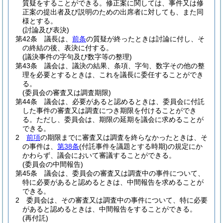
質疑をすることができる。
修正案に関しては、事件又は修
正案の提出者及び説明のための出席者に対しても、また同
様とする。
(討論及び表決)
第42条
議長は、
前条
の質疑が終ったときは討論に付し、そ
の終結の後、表決に付する。
(議決事件の字句及び数字等の整理)
第43条
議会は、議決の結果、条項、字句、数字その他の整
理を必要とするときは、これを議長に委任することができ
る。
(委員会の審査又は調査期限)
第44条
議会は、必要があると認めるときは、委員会に付託
した事件の審査又は調査につき期限を付けることができ
る。
ただし、委員会は、期限の延期を議会に求めることが
できる。
2
前項
の期限までに審査又は調査を終らなかったときは、そ
の事件は、
第38条
(付託事件を議題とする時期)
の規定にか
かわらず、議会において審議することができる。
(委員会の中間報告)
第45条
議会は、委員会の審査又は調査中の事件について、
特に必要があると認めるときは、中間報告を求めることが
できる。
2
委員会は、その審査又は調査中の事件について、特に必要
があると認めるときは、中間報告をすることができる。
(再付託)