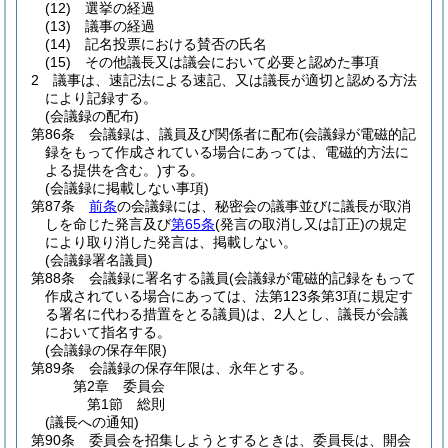
(12)
選挙の経過
(13)
議事の経過
(14)
記名投票における賛否の氏名
(15)
その他議長又は議会において必要と認めた事項
2
議事は、速記法による速記、又は議長が適切と認める方法
により記録する。
(会議録の配布)
第86条
会議録は、議員及び関係者に配布
(会議録が電磁的記
録をもって作成されている場合にあっては、電磁的方法に
よる提供を含む。)
する。
(会議録に掲載しない事項)
第87条
前条
の会議録には、秘密会の議事並びに議長が取消
しを命じた発言及び
第65条
(発言の取消し又は訂正)
の規定
により取り消した発言は、掲載しない。
(会議録署名議員)
第88条
会議録に署名する議員
(会議録が電磁的記録をもって
作成されている場合にあっては、法第123条第3項に規定す
る署名に代わる措置をとる議員)
は、2人とし、議長が会議
において指名する。
(会議録の保存年限)
第89条
会議録の保存年限は、永年とする。
第2章
委員会
第1節
総則
(議長への通知)
第90条
委員会を招集しようとするときは、委員長は、開会