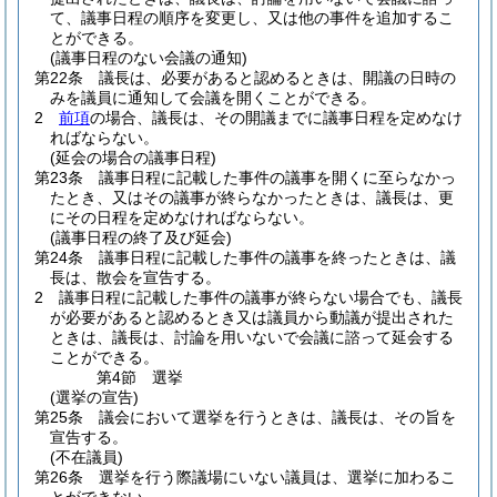
て、議事日程の順序を変更し、又は他の事件を追加するこ
とができる。
(議事日程のない会議の通知)
第22条
議長は、必要があると認めるときは、開議の日時の
みを議員に通知して会議を開くことができる。
2
前項
の場合、議長は、その開議までに議事日程を定めなけ
ればならない。
(延会の場合の議事日程)
第23条
議事日程に記載した事件の議事を開くに至らなかっ
たとき、又はその議事が終らなかったときは、議長は、更
にその日程を定めなければならない。
(議事日程の終了及び延会)
第24条
議事日程に記載した事件の議事を終ったときは、議
長は、散会を宣告する。
2
議事日程に記載した事件の議事が終らない場合でも、議長
が必要があると認めるとき又は議員から動議が提出された
ときは、議長は、討論を用いないで会議に諮って延会する
ことができる。
第4節
選挙
(選挙の宣告)
第25条
議会において選挙を行うときは、議長は、その旨を
宣告する。
(不在議員)
第26条
選挙を行う際議場にいない議員は、選挙に加わるこ