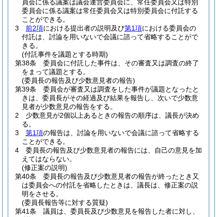
員会に係る議案は議会運営委員会に、常任委員会又は特別
委員会に係る議案は常任委員会又は特別委員会に付託する
ことができる。
3
前2項
における提出者の説明及び
第1項
における委員会の
付託は、討論を用いないで会議に諮って省略することがで
きる。
(付託事件を議題とする時期)
第38条
委員会に付託した事件は、その審査又は調査の終了
をまって議題とする。
(委員長の報告及び少数意見者の報告)
第39条
委員会が審査又は調査をした事件が議題となったと
きは、委員長がその経過及び結果を報告し、次いで少数意
見者が少数意見の報告をする。
2
少数意見が2個以上あるときの報告の順序は、議長が決め
る。
3
第1項
の報告は、討論を用いないで会議に諮って省略する
ことができる。
4
委員長の報告及び少数意見者の報告には、自己の意見を加
えてはならない。
(修正案の説明)
第40条
委員長の報告及び少数意見者の報告が終ったとき又
は委員会への付託を省略したときは、議長は、修正案の説
明をさせる。
(委員長報告等に対する質疑)
第41条
議員は、委員長及び少数意見を報告した者に対し、