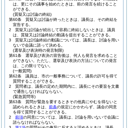
は、更にその議事を始めたときは、前の発言を続けること
ができる。
(質疑又は討論の終結)
第60条
質疑又は討論が終ったときは、議長は、その終結を
宣告する。
2
質疑又は討論が続出して容易に終結しないときは、議員
は、質疑又は討論終結の動議を提出することができる。
3
質疑又は討論終結の動議については、議長は、討論を用い
ないで会議に諮って決める。
(選挙及び表決時の発言制限)
第61条
選挙及び表決の宣告後は、何人も発言を求めること
ができない。
ただし、選挙及び表決の方法についての発言
は、この限りでない。
(一般質問)
第62条
議員は、市の一般事務について、議長の許可を得て
質問することができる。
2
質問者は、議長の定めた期間内に、議長にその要旨を文書
で通告しなければならない。
(緊急質問等)
第63条
質問が緊急を要するときその他真にやむを得ないと
認められるときは、
前条
の規定にかかわらず、議会の同意
を得て質問することができる。
2
前項
の同意については、議長は、討論を用いないで会議に
諮らなければならない。
3
第1項
の質問がその趣旨に反すると認めるときは、議長