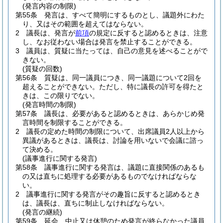
(発言内容の制限)
第55条
発言は、すべて簡明にするものとし、議題外にわた
り、又はその範囲を超えてはならない。
2
議長は、発言が
前項
の規定に反すると認めるときは、注意
し、なお従わない場合は発言を禁止することができる。
3
議員は、質疑に当たっては、自己の意見を述べることがで
きない。
(質疑の回数)
第56条
質疑は、同一議員につき、同一議題について2回を
超えることができない。
ただし、特に議長の許可を得たと
きは、この限りでない。
(発言時間の制限)
第57条
議長は、必要があると認めるときは、あらかじめ発
言時間を制限することができる。
2
議長の定めた時間の制限について、出席議員2人以上から
異議があるときは、議長は、討論を用いないで会議に諮っ
て決める。
(議事進行に関する発言)
第58条
議事進行に関する発言は、議題に直接関係のあるも
の又は直ちに処理する必要があるものでなければならな
い。
2
議事進行に関する発言がその趣旨に反すると認めるとき
は、議長は、直ちに制止しなければならない。
(発言の継続)
第59条
延会、中止又は休憩のため発言が終らなかった議員