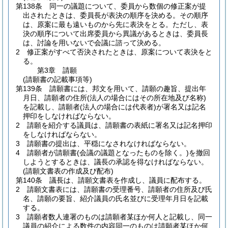
第138条
同一の議題について、委員から数個の修正案が提
出されたときは、委員長が表決の順序を決める。
その順序
は、原案に最も遠いものから先に表決をとる。
ただし、表
決の順序について出席委員から異議があるときは、委員長
は、討論を用いないで会議に諮って決める。
2
修正案がすべて否決されたときは、原案について表決をと
る。
第3章
請願
(請願書の記載事項等)
第139条
請願書には、邦文を用いて、請願の趣旨、提出年
月日、請願者の住所
(法人の場合にはその所在地及び名称)
を記載し、請願者
(法人の場合には代表者)
が署名又は記名
押印をしなければならない。
2
請願を紹介する議員は、請願書の表紙に署名又は記名押印
をしなければならない。
3
請願書の提出は、平穏になされなければならない。
4
請願者が請願書
(会議の議題となったものを除く。)
を撤回
しようとするときは、議長の承認を得なければならない。
(請願文書表の作成及び配布)
第140条
議長は、請願文書表を作成し、議員に配布する。
2
請願文書表には、請願書の受理番号、請願者の住所及び氏
名、請願の要旨、紹介議員の氏名並びに受理年月日を記載
する。
3
請願者数人連署のものは請願者某ほか何人と記載し、同一
議員の紹介による数件の内容同一のものは請願者某ほか何