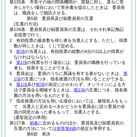
第125条
市長その他の関係機関が、質疑に対し、直ちに答
弁しがたい場合において答弁書を提出したときは、委員長
は、職員をして朗読させる。
第5節
委員長及び副委員長の互選
(互選の方法)
第126条
委員長及び副委員長の互選は、それぞれ単記無記
名投票で行う。
2
有効投票の最多数を得た者を当選人とする。
ただし、得票
数が同じときは、くじで定める。
3
前項
の当選人は、有効投票の総数の4分の1以上の得票が
なければならない。
4
第1項
の投票を行う場合には、委員長の職務を行っている
者も、投票することができる。
5
委員会は、委員のうちに異議を有する者がないときは、
第
1項
の互選につき、指名推選の方法を用いることができる。
6
第1項
及び
前項
の規定にかかわらず、オンラインによる方
法で委員会を開催するときは、
第1項
の互選につき、指名推
薦の方法を用いるものとする。
7
指名推選の方法を用いる場合においては、被指名人をもっ
て、当選人と定めるべきかどうかを委員会に諮り委員の全
員の同意があった者をもって、当選人とする。
(選挙規定の準用)
第127条
前条
に定めるもののほか、委員長及び副委員長の
互選の方法については
前章第4節
の規定を準用する。
第6節
表決