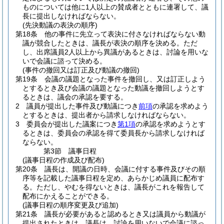
ものについては他に1人以上の賛成者とともに連署して、議
長に提出しなければならない。
(先決動議の表決の順序)
第18条
他の事件に先立って表決に付さなければならない動
議が競合したときは、議長が表決の順序を決める。
ただ
し、出席議員2人以上から異議があるときは、討論を用いな
いで会議に諮って決める。
(事件の撤回又は訂正及び動議の撤回)
第19条
会議の議題となった事件を撤回し、又は訂正しよう
とするとき及び会議の議題となった動議を撤回しようとす
るときは、議会の承認を要する。
2
議員が提出した事件及び動議につき
前項
の承認を求めよう
とするときは、提出者から請求しなければならない。
3
委員会が提出した議案につき
第1項
の承認を求めようとす
るときは、委員会の承認を得て委員長から請求しなければ
ならない。
第3節
議事日程
(議事日程の作成及び配布)
第20条
議長は、開議の日時、会議に付する事件及びその順
序等を記載した議事日程を定め、あらかじめ議員に配布す
る。
ただし、やむを得ないときは、議長がこれを報告して
配布にかえることができる。
(議事日程の順序変更及び追加)
第21条
議長が必要があると認めるとき又は議員から動議が
提出されたときは、議長は、討論を用いないで会議に諮っ