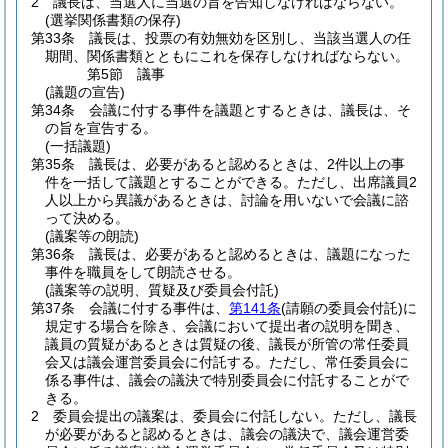
2
議長は、当選人に当選の旨を告知しなければならない。
(選挙関係書類の保存)
第33条
議長は、投票の有効無効を区別し、当該当選人の任
期間、関係書類とともにこれを保存しなければならない。
第5節
議事
(議題の宣告)
第34条
会議に付する事件を議題とするときは、議長は、そ
の旨を宣告する。
(一括議題)
第35条
議長は、必要があると認めるときは、2件以上の事
件を一括して議題とすることができる。
ただし、出席議員2
人以上から異議があるときは、討論を用いないで会議に諮
って決める。
(議案等の朗読)
第36条
議長は、必要があると認めるときは、議題になった
事件を職員をして朗読させる。
(議案等の説明、質疑及び委員会付託)
第37条
会議に付する事件は、
第141条
(請願の委員会付託)
に
規定する場合を除き、会議において提出者の説明を聞き、
議員の質疑があるときは質疑の後、議長が所管の常任委員
会又は議会運営委員会に付託する。
ただし、常任委員会に
係る事件は、議会の議決で特別委員会に付託することがで
きる。
2
委員会提出の議案は、委員会に付託しない。
ただし、議長
が必要があると認めるときは、議会の議決で、議会運営委