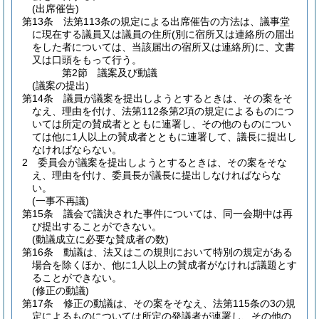
(出席催告)
第13条
法第113条の規定による出席催告の方法は、議事堂
に現在する議員又は議員の住所
(別に宿所又は連絡所の届出
をした者については、当該届出の宿所又は連絡所)
に、文書
又は口頭をもって行う。
第2節
議案及び動議
(議案の提出)
第14条
議員が議案を提出しようとするときは、その案をそ
なえ、理由を付け、法第112条第2項の規定によるものにつ
いては所定の賛成者とともに連署し、その他のものについ
ては他に1人以上の賛成者とともに連署して、議長に提出し
なければならない。
2
委員会が議案を提出しようとするときは、その案をそな
え、理由を付け、委員長が議長に提出しなければならな
い。
(一事不再議)
第15条
議会で議決された事件については、同一会期中は再
び提出することができない。
(動議成立に必要な賛成者の数)
第16条
動議は、法又はこの規則において特別の規定がある
場合を除くほか、他に1人以上の賛成者がなければ議題とす
ることができない。
(修正の動議)
第17条
修正の動議は、その案をそなえ、法第115条の3の規
定によるものについては所定の発議者が連署し、その他の