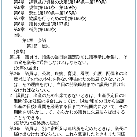
第4章
辞職及び資格の決定
(第146条―第150条)
第5章
規律
(第151条―第159条)
第6章
懲罰
(第160条―第165条)
第7章
協議を行うための場
(第166条)
第8章
議員の派遣
(第167条)
第9章
補則
(第168条)
附則
第1章
会議
第1節
総則
(参集)
第1条
議員は、招集の当日開議定刻前に議事堂に参集し、そ
の旨を議長に通告しなければならない。
(欠席の届出)
第2条
議員は、公務、疾病、育児、看護、介護、配偶者の出
産補助その他のやむを得ない事由のため出席できないとき
は、その理由を付け、当日の開議時刻までに議長に届け出
なければならない。
2
議員は、出産のため出席できないときは、出産予定日の8
週間
(多胎妊娠の場合にあっては、14週間)
前の日から当該
出産の日後8週間を経過する日までの範囲内において、その
期間を明らかにして、あらかじめ議長に欠席届を提出する
ことができる。
(宿所又は連絡所の届出)
第3条
議員は、別に宿所又は連絡所を定めたときは、議長に
届け出なければならない。
これを変更したときもまた同様