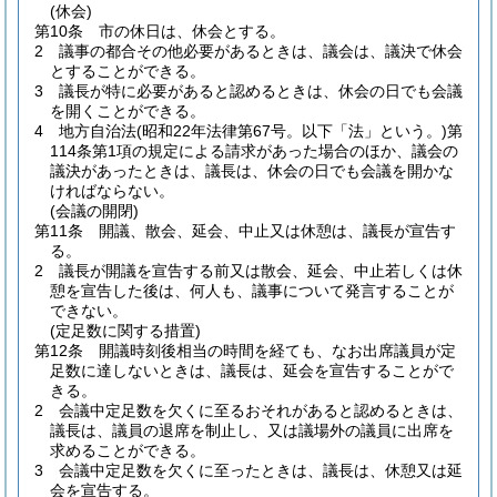
(休会)
第10条
市の休日は、休会とする。
2
議事の都合その他必要があるときは、議会は、議決で休会
とすることができる。
3
議長が特に必要があると認めるときは、休会の日でも会議
を開くことができる。
4
地方自治法
(昭和22年法律第67号。以下「法」という。)
第
114条第1項の規定による請求があった場合のほか、議会の
議決があったときは、議長は、休会の日でも会議を開かな
ければならない。
(会議の開閉)
第11条
開議、散会、延会、中止又は休憩は、議長が宣告す
る。
2
議長が開議を宣告する前又は散会、延会、中止若しくは休
憩を宣告した後は、何人も、議事について発言することが
できない。
(定足数に関する措置)
第12条
開議時刻後相当の時間を経ても、なお出席議員が定
足数に達しないときは、議長は、延会を宣告することがで
きる。
2
会議中定足数を欠くに至るおそれがあると認めるときは、
議長は、議員の退席を制止し、又は議場外の議員に出席を
求めることができる。
3
会議中定足数を欠くに至ったときは、議長は、休憩又は延
会を宣告する。