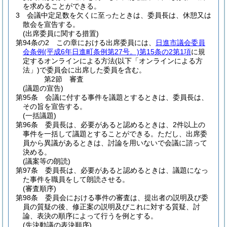
を求めることができる。
3
会議中定足数を欠くに至ったときは、委員長は、休憩又は
散会を宣告する。
(出席委員に関する措置)
第94条の2
この章における出席委員には、
日進市議会委員
会条例
(平成6年日進町条例第27号。)
第15条の2第1項
に規
定するオンラインによる方法
(以下「オンラインによる方
法」)
で委員会に出席した委員を含む。
第2節
審査
(議題の宣告)
第95条
会議に付する事件を議題とするときは、委員長は、
その旨を宣告する。
(一括議題)
第96条
委員長は、必要があると認めるときは、2件以上の
事件を一括して議題とすることができる。
ただし、出席委
員から異議があるときは、討論を用いないで会議に諮って
決める。
(議案等の朗読)
第97条
委員長は、必要があると認めるときは、議題になっ
た事件を職員をして朗読させる。
(審査順序)
第98条
委員会における事件の審査は、提出者の説明及び委
員の質疑の後、修正案の説明及びこれに対する質疑、討
論、表決の順序によって行うを例とする。
(先決動議の表決順序)