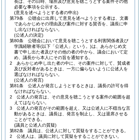
長は、その日時、場所及び意見を聴こうとする案件その他
必要な事項を公示する。
(意見を述べようとする者の申出)
第79条
公聴会に出席して意見を述べようとする者は、文書
であらかじめその理由及び案件に対する賛否を、議長に申
し出なければならない。
(公述人の決定)
第80条
公聴会において意見を聴こうとする利害関係者及び
学識経験者等
(以下「公述人」という。)
は、あらかじめ文
書で申し出た者及びその他の者の中から、議会において定
め、議長から本人にその旨を通知する。
2
あらかじめ申し出た者の中に、その案件に対して、賛成者
及び反対者があるときは、一方に偏らないように公述人を
選ばなければならない。
(公述人の発言)
第81条
公述人が発言しようとするときは、議長の許可を得
なければならない。
2
公述人の発言は、その意見を聴こうとする案件の範囲を超
えてはならない。
3
公述人の発言がその範囲を超え、又は公述人に不穏当な言
動があるときは、議長は、発言を制止し、又は退席させる
ことができる。
(議員と公述人の質疑)
第82条
議員は、公述人に対して質疑をすることができる。
2
公述人は、議員に対して質疑をすることができない。