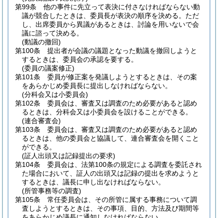
第99条
他の事件に先立って表決に付さなければならない動
議が競合したときは、委員長が表決の順序を決める。
ただ
し、出席委員から異議があるときは、討論を用いないで会
議に諮って決める。
(動議の撤回)
第100条
提出者が会議の議題となった動議を撤回しようと
するときは、委員会の承認を要する。
(委員の議案修正)
第101条
委員が修正案を発議しようとするときは、その案
をあらかじめ委員長に提出しなければならない。
(分科会又は小委員会)
第102条
委員会は、審査又は調査のため必要があると認め
るときは、分科会又は小委員会を設けることができる。
(連合審査会)
第103条
委員会は、審査又は調査のため必要があると認め
るときは、他の委員会と協議して、連合審査会を開くこと
ができる。
(証人出頭又は記録提出の要求)
第104条
委員会は、法第100条の規定による調査を委託され
た場合において、証人の出頭又は記録の提出を求めようと
するときは、議長に申し出なければならない。
(所管事務等の調査)
第105条
常任委員会は、その所管に属する事務について調
査しようとするときは、その事項、目的、方法及び期間等
をあらかじめ議長に通知しなければならない。