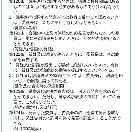
第120条
議事進行に関する発言は、議題に直接関係のある
もの又は直ちに処理する必要があるものでなければならな
い。
2
議事進行に関する発言がその趣旨に反すると認めるとき
は、委員長は、直ちに制止しなければならない。
(発言の継続)
第121条
会議の中止又は休憩のため発言が終らなかった委
員は、更にその議事を始めたときは、前の発言を続けるこ
とができる。
(質疑又は討論の終結)
第122条
質疑又は討論が終ったときは、委員長は、その終
結を宣告する。
2
質疑又は討論が続出して容易に終結しないときは、委員
は、質疑又は討論終結の動議を提出することができる。
3
質疑又は討論終結の動議については、委員長は、討論を用
いないで会議に諮って決める。
(選挙及び表決時の発言制限)
第123条
選挙及び表決の宣告後は、何人も発言を求めるこ
とができない。
ただし、選挙及び表決の方法についての発
言は、この限りでない。
(発言の取消し又は訂正)
第124条
発言した委員は、委員会の許可を得て発言を取り
消し、又は委員長の許可を得て発言の訂正をすることがで
きる。
(答弁書の朗読)