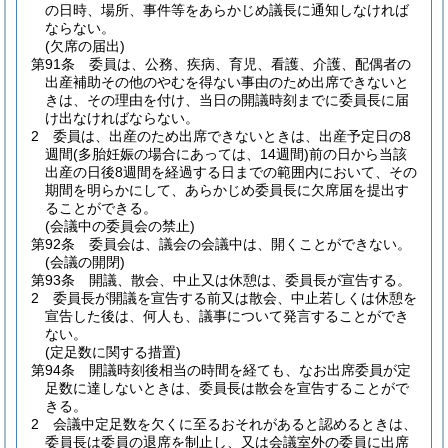
の日時、場所、事件等をあらかじめ議長に通知しなければ
ならない。
(欠席の届出)
第91条
委員は、公務、疾病、育児、看護、介護、配偶者の
出産補助その他のやむを得ない事由のため出席できないと
きは、その理由を付け、当日の開議時刻までに委員長に届
け出なければならない。
2
委員は、出産のため出席できないときは、出産予定日の8
週間
(多胎妊娠の場合にあっては、14週間)
前の日から当該
出産の日後8週間を経過する日までの範囲内において、その
期間を明らかにして、あらかじめ委員長に欠席届を提出す
ることができる。
(会議中の委員会の禁止)
第92条
委員会は、議会の会議中は、開くことができない。
(会議の開閉)
第93条
開議、散会、中止又は休憩は、委員長が宣告する。
2
委員長が開議を宣告する前又は散会、中止若しくは休憩を
宣告した後は、何人も、議事について発言することができ
ない。
(定足数に関する措置)
第94条
開議時刻後相当の時間を経ても、なお出席委員が定
足数に達しないときは、委員長は散会を宣告することがで
きる。
2
会議中定足数を欠くに至るおそれがあると認めるときは、
委員長は委員の退席を制止し、又は会議室外の委員に出席