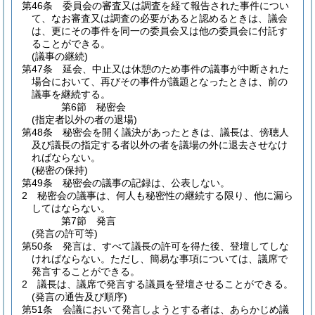
第46条
委員会の審査又は調査を経て報告された事件につい
て、なお審査又は調査の必要があると認めるときは、議会
は、更にその事件を同一の委員会又は他の委員会に付託す
ることができる。
(議事の継続)
第47条
延会、中止又は休憩のため事件の議事が中断された
場合において、再びその事件が議題となったときは、前の
議事を継続する。
第6節
秘密会
(指定者以外の者の退場)
第48条
秘密会を開く議決があったときは、議長は、傍聴人
及び議長の指定する者以外の者を議場の外に退去させなけ
ればならない。
(秘密の保持)
第49条
秘密会の議事の記録は、公表しない。
2
秘密会の議事は、何人も秘密性の継続する限り、他に漏ら
してはならない。
第7節
発言
(発言の許可等)
第50条
発言は、すべて議長の許可を得た後、登壇してしな
ければならない。
ただし、簡易な事項については、議席で
発言することができる。
2
議長は、議席で発言する議員を登壇させることができる。
(発言の通告及び順序)
第51条
会議において発言しようとする者は、あらかじめ議