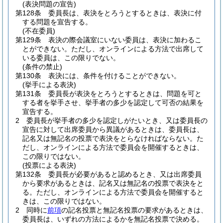
(表決問題の宣告)
第128条
委員長は、表決をとろうとするときは、表決に付
する問題を宣告する。
(不在委員)
第129条
表決の際会議室にいない委員は、表決に加わるこ
とができない。
ただし、オンラインによる方法で出席して
いる委員は、この限りでない。
(条件の禁止)
第130条
表決には、条件を付けることができない。
(挙手による表決)
第131条
委員長が表決をとろうとするときは、問題を可と
する者を挙手させ、挙手者の多少を認定して可否の結果を
宣告する。
2
委員長が挙手者の多少を認定しがたいとき、又は委員長の
宣告に対して出席委員から異議があるときは、委員長は、
記名又は無記名の投票で表決をとらなければならない。
た
だし、オンラインによる方法で委員会を開催するときは、
この限りではない。
(投票による表決)
第132条
委員長が必要があると認めるとき、又は出席委員
から要求があるときは、記名又は無記名の投票で表決をと
る。
ただし、オンラインによる方法で委員会を開催すると
きは、この限りではない。
2
同時に
前項
の記名投票と無記名投票の要求があるときは、
委員長は、いずれの方法によるかを無記名投票で決める。