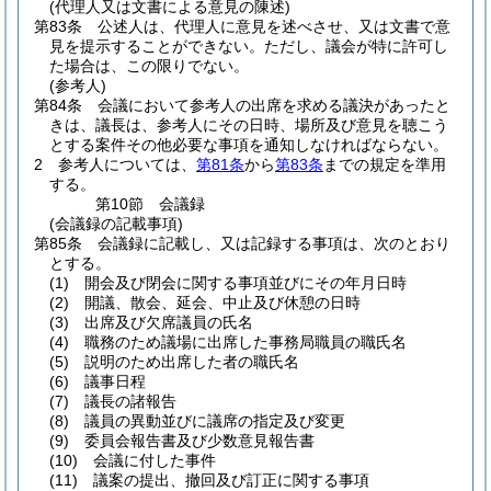
(代理人又は文書による意見の陳述)
第83条
公述人は、代理人に意見を述べさせ、又は文書で意
見を提示することができない。ただし、議会が特に許可し
た場合は、この限りでない。
(参考人)
第84条
会議において参考人の出席を求める議決があったと
きは、議長は、参考人にその日時、場所及び意見を聴こう
とする案件その他必要な事項を通知しなければならない。
2
参考人については、
第81条
から
第83条
までの規定を準用
する。
第10節
会議録
(会議録の記載事項)
第85条
会議録に記載し、又は記録する事項は、次のとおり
とする。
(1)
開会及び閉会に関する事項並びにその年月日時
(2)
開議、散会、延会、中止及び休憩の日時
(3)
出席及び欠席議員の氏名
(4)
職務のため議場に出席した事務局職員の職氏名
(5)
説明のため出席した者の職氏名
(6)
議事日程
(7)
議長の諸報告
(8)
議員の異動並びに議席の指定及び変更
(9)
委員会報告書及び少数意見報告書
(10)
会議に付した事件
(11)
議案の提出、撤回及び訂正に関する事項