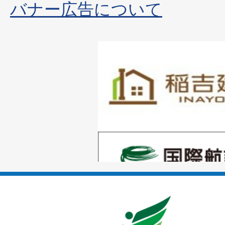
バナー広告について
1
枚
目
の
1
ス
枚
ラ
目
イ
の
ド