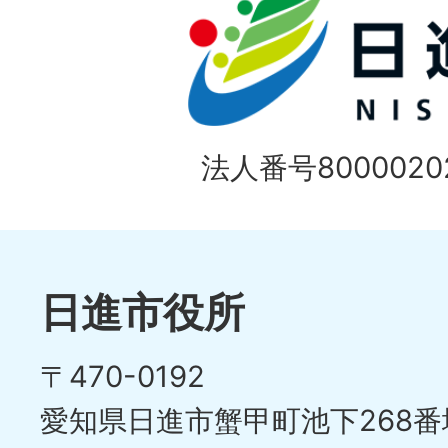
1
ス
枚
ラ
目
イ
の
法人番号80000202
ド
1
ス
枚
ラ
目
イ
日進市役所
の
ド
〒470-0192
ス
愛知県日進市蟹甲町池下268番
ラ