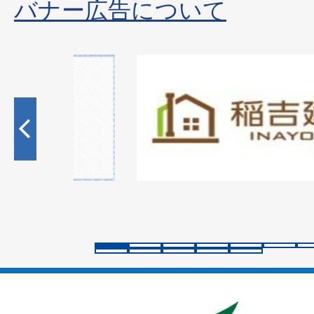
バナー広告について
2
枚
目
の
ス
ラ
イ
ド