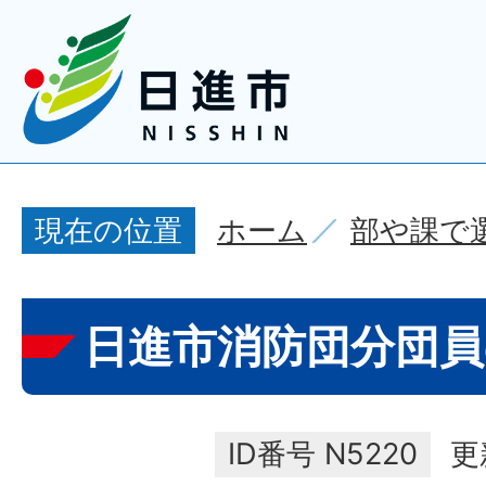
ホーム
部や課で
現在の位置
日進市消防団分団員
ID番号
N5220
更