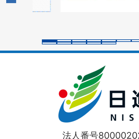
の
の
ス
ス
ラ
ラ
イ
イ
ド
ド
法人番号80000202