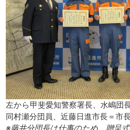
左から甲斐愛知警察署長、水嶋団
同村瀬分団員、近藤日進市長＝市
※藤井分団長は仕事のため、贈呈