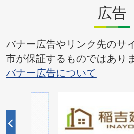
広告
バナー広告やリンク先のサ
市が保証するものではあり
バナー広告について
1
2
枚
枚
目
目