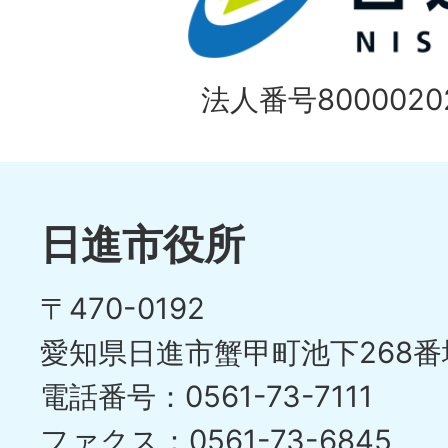
ラ
目
イ
の
法人番号80000202
ド
1
ス
枚
ラ
目
イ
日進市役所
の
ド
〒470-0192
ス
愛知県日進市蟹甲町池下268番
ラ
電話番号：0561-73-7111
イ
ファクス：0561-73-6845