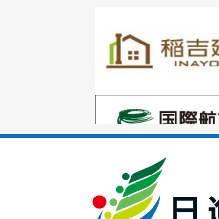
1
枚
目
の
1
ス
枚
ラ
目
イ
の
ド
1
ス
枚