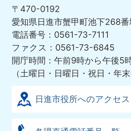
ド
〒470-0192
ス
愛知県日進市蟹甲町池下268番
ラ
電話番号：0561-73-7111
イ
ファクス：0561-73-6845
ド
開庁時間：午前9時から午後5
（土曜日・日曜日・祝日・年末
日進市役所へのアクセス