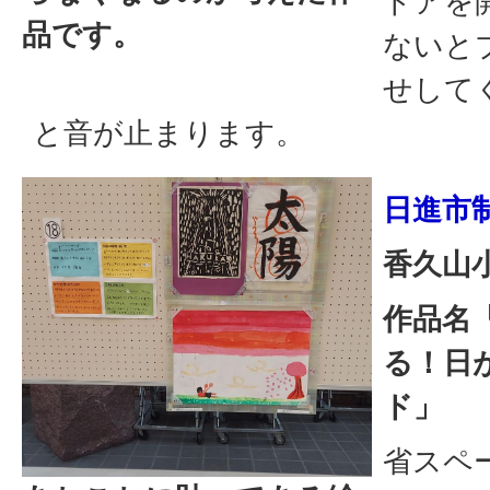
ドアを
品です。
ないと
せして
と音が止まります。
日進市
香久山
作品名
る！日
ド」
省スペ