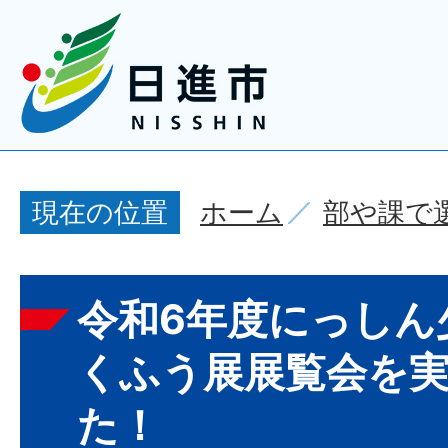
ホーム
部や課で
現在の位置
令和6年度にっしん
くふう展展覧会を
た！