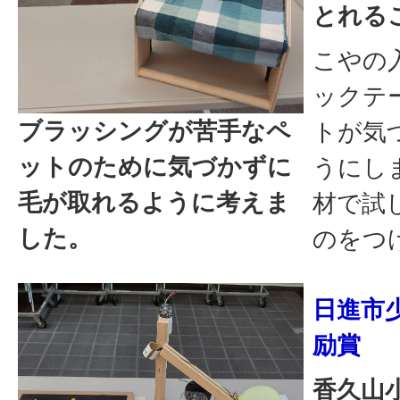
とれる
こやの
ックテ
ブラッシングが苦手なペ
トが気
ットのために気づかずに
うにし
毛が取れるように考えま
材で試
した。
のをつ
日進市
励賞
香久山小