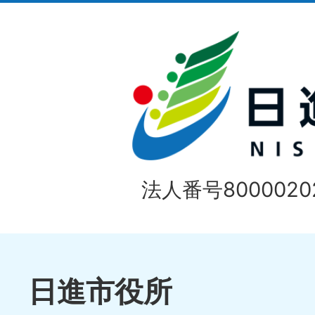
ラ
目
イ
の
ド
1
ス
枚
ラ
目
イ
の
法人番号80000202
ド
1
ス
枚
ラ
目
イ
日進市役所
の