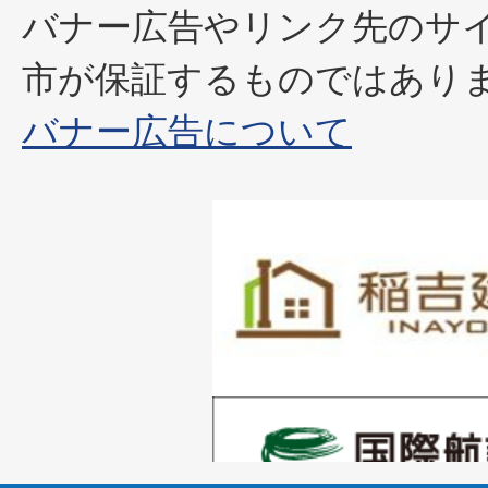
バナー広告やリンク先のサ
市が保証するものではあり
バナー広告について
1
枚
目
の
1
ス
枚