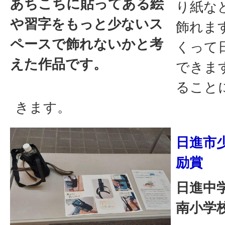
あちこちに貼ってある絵
り紙な
や習字をもっと少ないス
飾れま
ペースで飾れないかと考
くって
えた作品です。
できま
ること
きます。
日進市
励賞
日進中学
南小学校