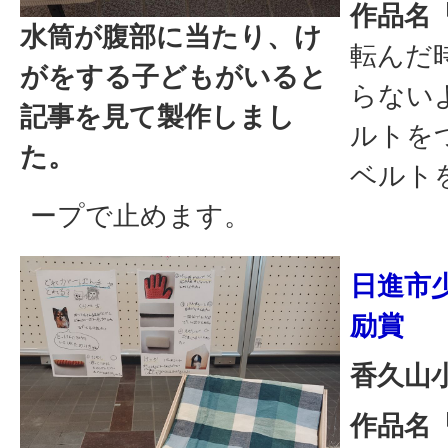
作品名
水筒が腹部に当たり、け
転んだ
がをする子どもがいると
らない
記事を見て製作しまし
ルトを
た。
ベルト
ープで止めます。
日進市
励賞
香久山
作品名