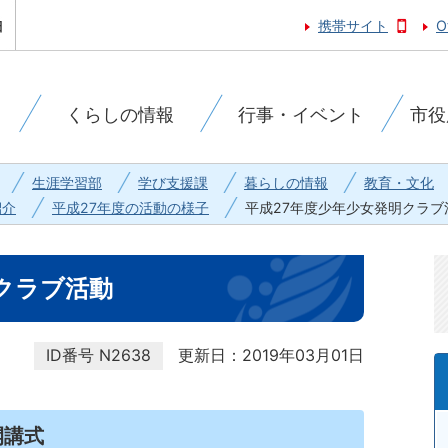
携帯サイト
O
くらしの情報
行事・イベント
市役
生涯学習部
学び支援課
暮らしの情報
教育・文化
紹介
平成27年度の活動の様子
平成27年度少年少女発明クラブ
クラブ活動
ID番号
N2638
更新日：2019年03月01日
開講式