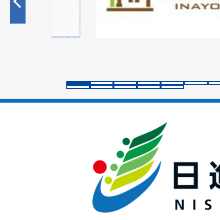
目
の
ス
ラ
イ
ド