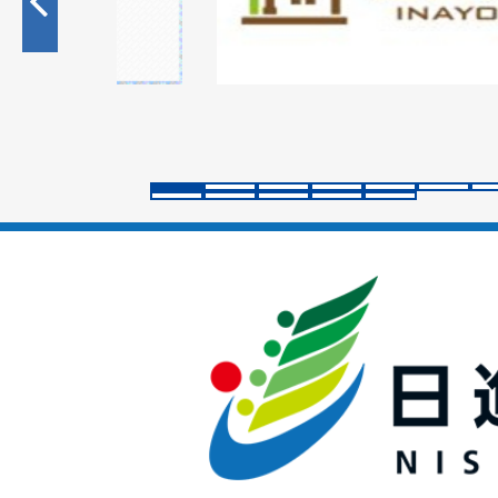
目
の
ス
ラ
イ
ド