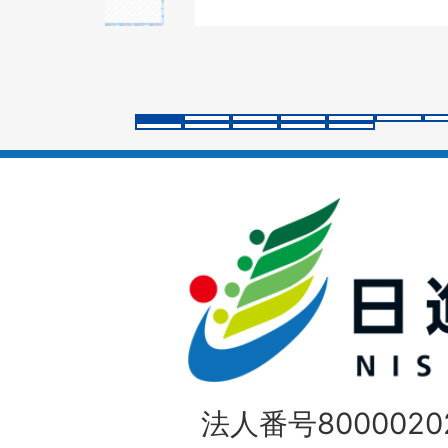
の
ス
ラ
イ
ド
法人番号80000202