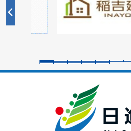
枚
目
の
ス
ラ
イ
ド