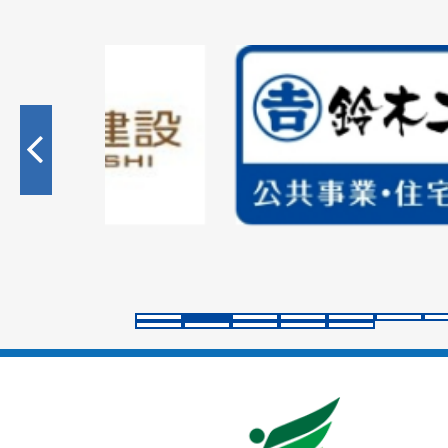
2
枚
目
の
ス
ラ
イ
ド