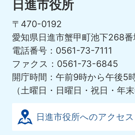
イ
日進市役所
の
ド
〒470-0192
ス
愛知県日進市蟹甲町池下268番
ラ
電話番号：0561-73-7111
イ
ファクス：0561-73-6845
ド
開庁時間：午前9時から午後5
（土曜日・日曜日・祝日・年末
日進市役所へのアクセス