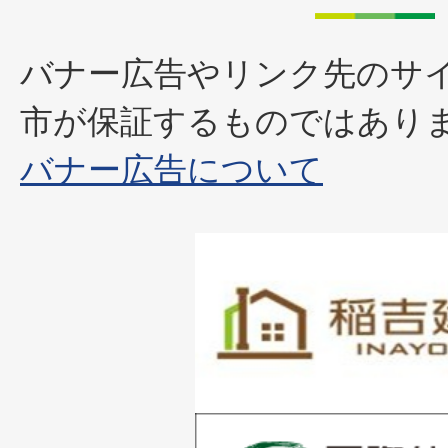
バナー広告やリンク先のサ
市が保証するものではあり
バナー広告について
1
枚
目
の
1