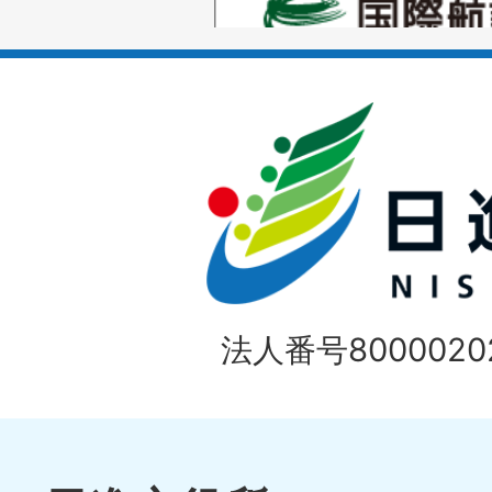
ス
枚
ラ
目
イ
の
ド
1
ス
枚
ラ
目
イ
の
法人番号80000202
ド
1
ス
枚
ラ
目