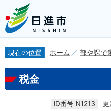
ホーム
部や課で
現在の位置
税金
ID番号
N1213
更