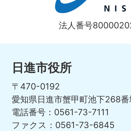
目
イ
の
法人番号80000202
ド
1
ス
枚
ラ
目
イ
日進市役所
の
ド
〒470-0192
ス
愛知県日進市蟹甲町池下268番
ラ
電話番号：0561-73-7111
イ
ファクス：0561-73-6845