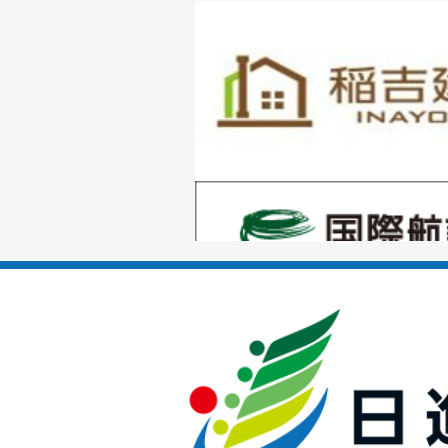
1
枚
目
の
1
ス
枚
ラ
目
イ
の
ド
1
ス
枚
ラ