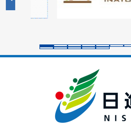
目
の
ス
ラ
イ
ド