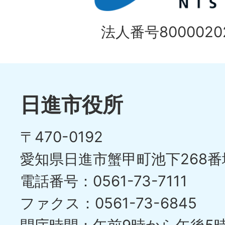
目
イ
の
法人番号80000202
ド
1
ス
枚
ラ
目
イ
日進市役所
の
ド
〒470-0192
ス
愛知県日進市蟹甲町池下268番
ラ
電話番号：0561-73-7111
イ
ファクス：0561-73-6845
ド