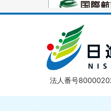
ス
枚
ラ
目
イ
の
ド
1
ス
枚
ラ
目
イ
の
法人番号80000202
ド
1
ス
枚
ラ