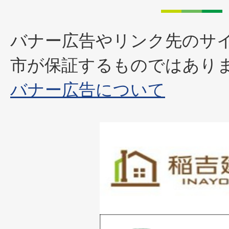
バナー広告やリンク先のサ
市が保証するものではあり
バナー広告について
1
枚
目
の
1