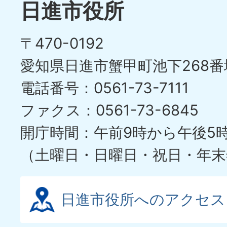
目
イ
日進市役所
の
ド
〒470-0192
ス
愛知県日進市蟹甲町池下268番
ラ
電話番号：0561-73-7111
イ
ファクス：0561-73-6845
ド
開庁時間：午前9時から午後5
（土曜日・日曜日・祝日・年末
日進市役所へのアクセス