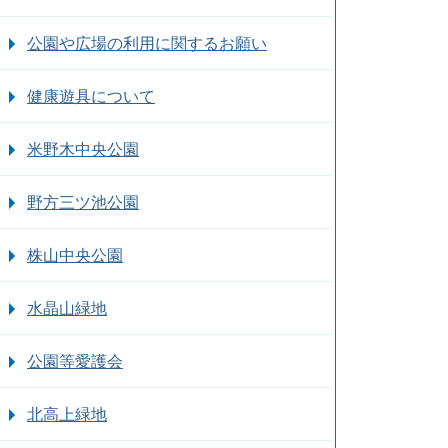
公園や広場の利用に関するお願い
健康遊具について
米野木中央公園
野方三ツ池公園
株山中央公園
水晶山緑地
公園等愛護会
北高上緑地