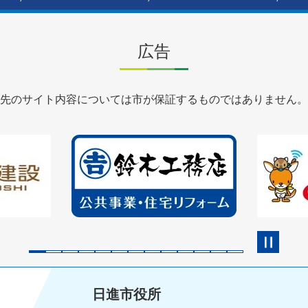
広告
先のサイト内容については市が保証するものではありません。
2
3
枚
枚
目
目
の
の
ス
ス
ラ
ラ
イ
イ
ド
ド
日進市役所