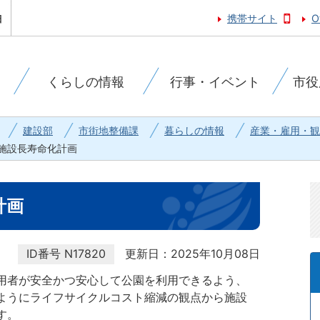
携帯サイト
O
くらしの情報
行事・イベント
市役
建設部
市街地整備課
暮らしの情報
産業・雇用・観
施設長寿命化計画
計画
ID番号
N17820
更新日：2025年10月08日
用者が安全かつ安心して公園を利用できるよう、
ようにライフサイクルコスト縮減の観点から施設
す。