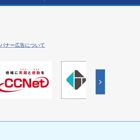
バナー広告について
4
枚
目
の
ス
ラ
イ
ド