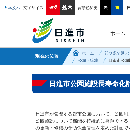
文字サイズ
背景色変更
本文へ
ホーム
ホーム
部や課で選ぶ
現在の位置
公園・緑地
日進市公園
日進市公園施設長寿命化
日進市が管理する都市公園において、公園利
公園施設について機能を持続的に発揮できる
の更新・修繕の予防保全管理を定めた計画で