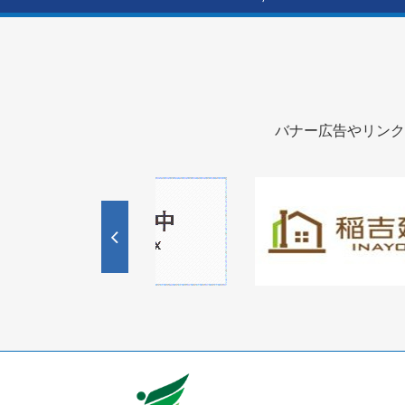
バナー広告やリンク
1
1
3
枚
枚
目
目
の
の
ス
ス
ラ
ラ
イ
イ
ド
ド