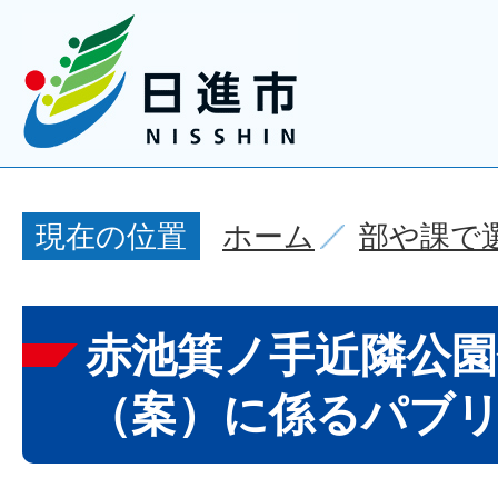
ホーム
部や課で
現在の位置
赤池箕ノ手近隣公園
（案）に係るパブ