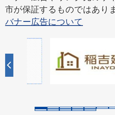
市が保証するものではあり
バナー広告について
2
枚
目
の
ス
ラ