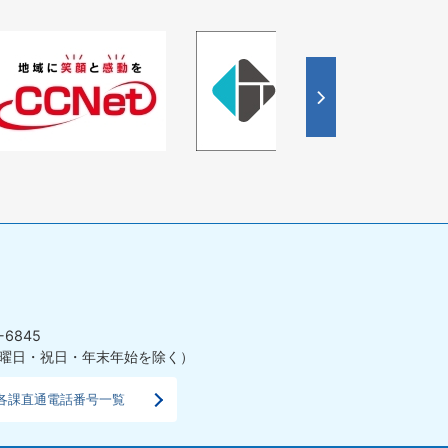
4
枚
目
の
ス
ラ
イ
ド
-6845
曜日・祝日・年末年始を除く）
各課直通電話番号一覧