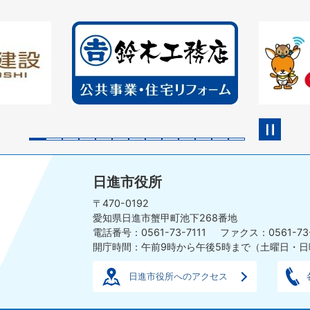
2
3
枚
枚
目
目
の
の
ス
ス
ラ
ラ
イ
イ
ド
ド
日進市役所
〒470-0192
愛知県日進市蟹甲町池下268番地
電話番号：0561-73-7111
ファクス：0561-73
開庁時間：午前9時から午後5時まで
（土曜日・日
日進市役所へのアクセス