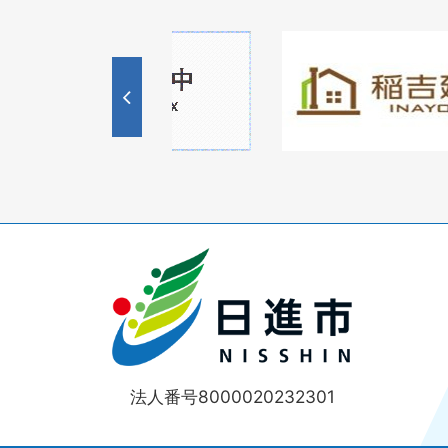
1
1
3
枚
枚
目
目
の
の
ス
ス
ラ
ラ
イ
イ
ド
ド
法人番号8000020232301