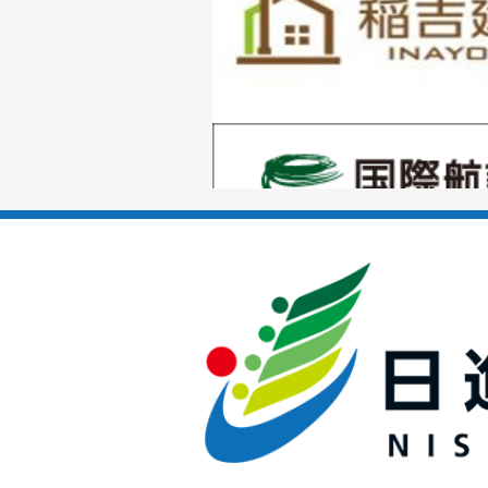
枚
目
の
1
ス
枚
ラ
目
イ
の
ド
1
ス
枚
ラ
目
イ