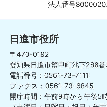
の
法人番号80000202
ド
1
ス
枚
ラ
目
イ
日進市役所
の
ド
〒470-0192
ス
愛知県日進市蟹甲町池下268番
ラ
電話番号：0561-73-7111
イ
ファクス：0561-73-6845
ド
開庁時間：午前9時から午後5
（土曜日・日曜日・祝日・年末