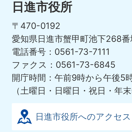
目
イ
日進市役所
の
ド
〒470-0192
ス
愛知県日進市蟹甲町池下268番
ラ
電話番号：0561-73-7111
イ
ファクス：0561-73-6845
ド
開庁時間：午前9時から午後5
（土曜日・日曜日・祝日・年末
日進市役所へのアクセス