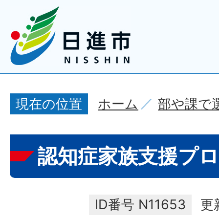
ホーム
部や課で
現在の位置
認知症家族支援プ
ID番号
N11653
更