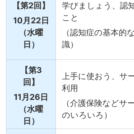
【第2回】
学びましょう、認
こと
10月22日
（水曜
（認知症の基本的
日）
識）
【第3
上手に使おう、サ
回】
利用
11月26日
（介護保険などサ
（水曜
のいろいろ）
日）