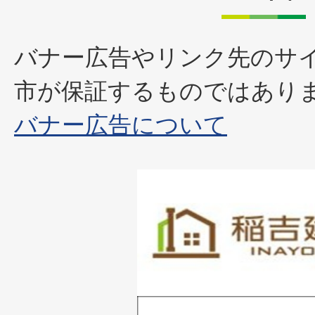
バナー広告やリンク先のサ
市が保証するものではあり
バナー広告について
1
枚
目
の
1