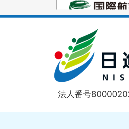
ス
枚
ラ
目
イ
の
ド
1
ス
枚
ラ
目
イ
の
法人番号80000202
ド
1
ス
枚
ラ