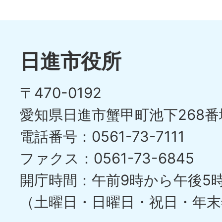
1
ス
枚
ラ
目
イ
日進市役所
の
ド
〒470-0192
ス
愛知県日進市蟹甲町池下268番
ラ
電話番号：0561-73-7111
イ
ファクス：0561-73-6845
ド
開庁時間：午前9時から午後5
（土曜日・日曜日・祝日・年末