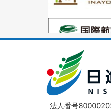
目
の
1
ス
枚
ラ
目
イ
の
ド
1
ス
枚
ラ
目
イ
の
法人番号80000202
ド