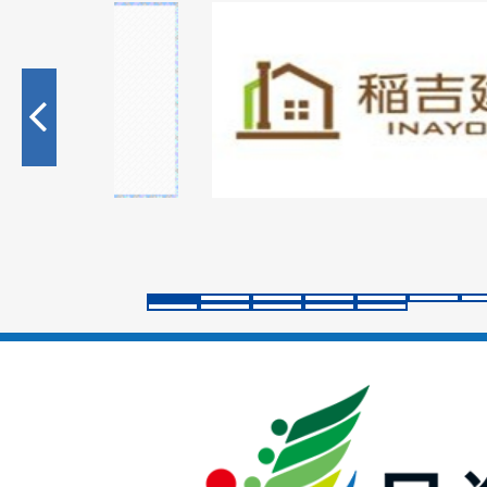
1
枚
目
の
ス
ラ
イ
ド