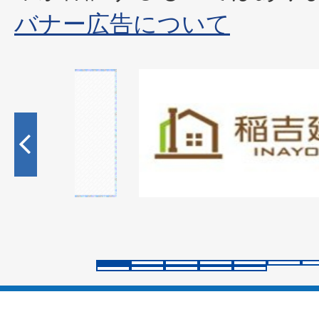
バナー広告について
1
枚
目
の
ス
ラ
イ