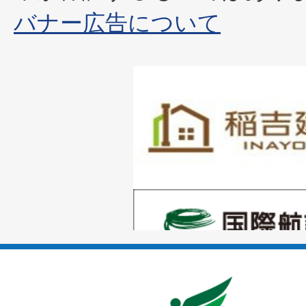
バナー広告について
1
枚
目
の
1
ス
枚
ラ
目
イ
の