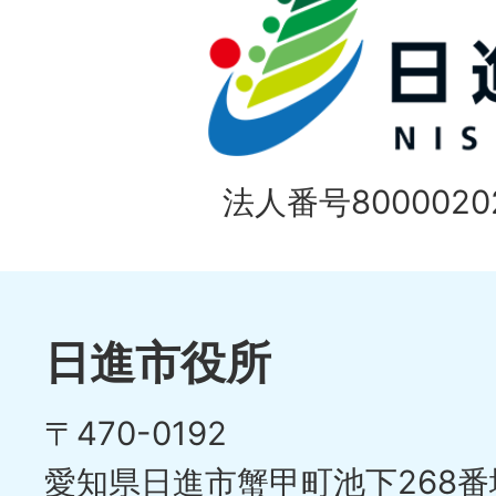
ド
1
ス
枚
ラ
目
イ
の
法人番号80000202
ド
1
ス
枚
ラ
目
イ
日進市役所
の
ド
〒470-0192
ス
愛知県日進市蟹甲町池下268番