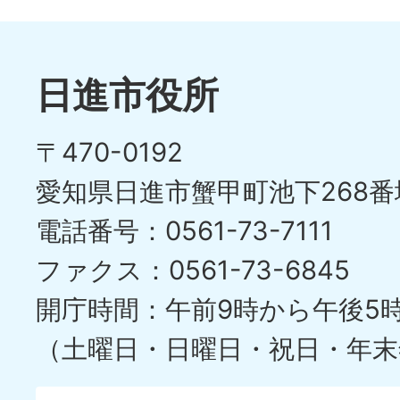
ス
枚
ラ
目
イ
日進市役所
の
ド
〒470-0192
ス
愛知県日進市蟹甲町池下268番
ラ
電話番号：0561-73-7111
イ
ファクス：0561-73-6845
ド
開庁時間：午前9時から午後5
（土曜日・日曜日・祝日・年末