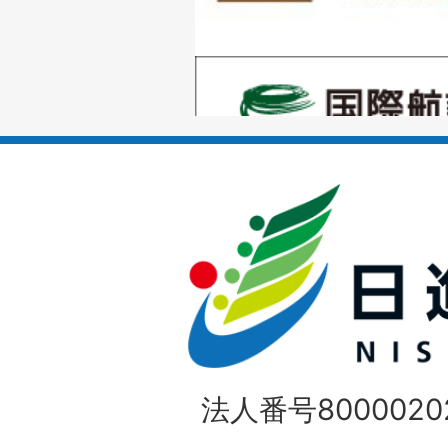
の
1
ス
枚
ラ
目
イ
の
ド
1
ス
枚
ラ
目
イ
の
法人番号80000202
ド
1