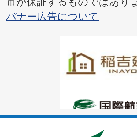
市が保証するものではあり
バナー広告について
1
枚
目
の
1
ス
枚
ラ
目
イ