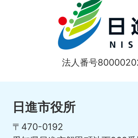
の
ド
1
ス
枚
ラ
目
イ
の
法人番号80000202
ド
1
ス
枚
ラ
目
イ
日進市役所
の
ド
〒470-0192
ス