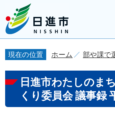
ホーム
部や課で
現在の位置
日進市わたしのま
くり委員会 議事録 