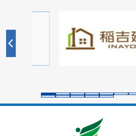
1
枚
目
の
ス
ラ
イ
ド