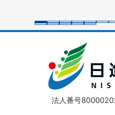
ス
ラ
イ
ド
法人番号80000202