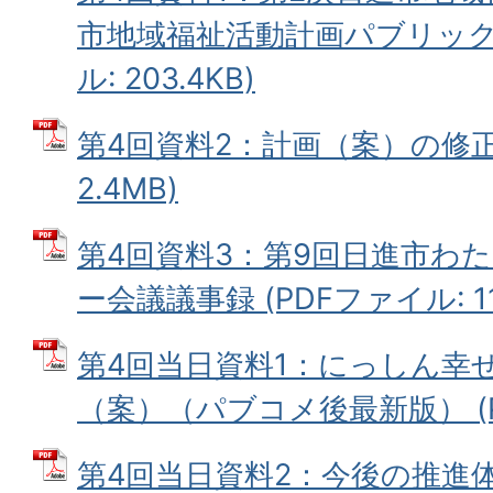
市地域福祉活動計画パブリックコ
ル: 203.4KB)
第4回資料2：計画（案）の修正箇
2.4MB)
第4回資料3：第9回日進市わ
ー会議議事録 (PDFファイル: 113
第4回当日資料1：にっしん幸
（案）（パブコメ後最新版） (PD
第4回当日資料2：今後の推進