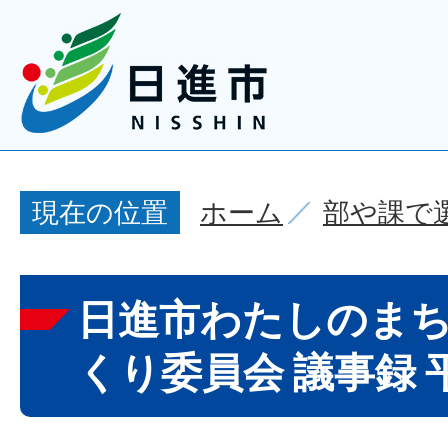
ホーム
部や課で
現在の位置
日進市わたしのま
くり委員会 議事録 